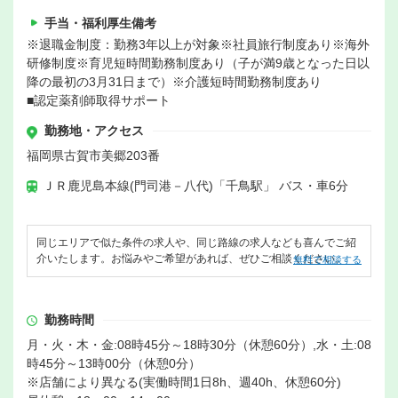
手当・福利厚生備考
※退職金制度：勤務3年以上が対象※社員旅行制度あり※海外
研修制度※育児短時間勤務制度あり（子が満9歳となった日以
降の最初の3月31日まで）※介護短時間勤務制度あり
■認定薬剤師取得サポート
勤務地・アクセス
福岡県古賀市美郷203番
ＪＲ鹿児島本線(門司港－八代)「千鳥駅」 バス・車6分
同じエリアで似た条件の求人や、同じ路線の求人なども喜んでご紹
介いたします。お悩みやご希望があれば、ぜひご相談ください。
無料で相談する
勤務時間
月・火・木・金:08時45分～18時30分（休憩60分）,水・土:08
時45分～13時00分（休憩0分）
※店舗により異なる(実働時間1日8h、週40h、休憩60分)