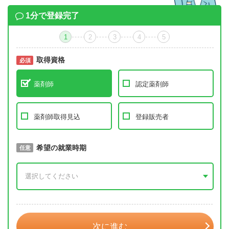
1分で登録完了
1
2
3
4
5
取得資格
必須
必須
薬剤師
認定薬剤師
薬剤師取得見込
登録販売者
取得予定年
希望の就業時期
必須
任意
年 3月
次に進む