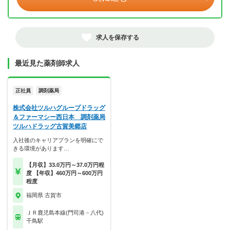
求人を保存する
最近見た薬剤師求人
正社員
調剤薬局
株式会社ツルハグループドラッグ
＆ファーマシー西日本 調剤薬局
ツルハドラッグ古賀美郷店
入社後のキャリアプランを明確にで
きる環境があります…
【月収】33.0万円～37.0万円程
度 【年収】460万円～600万円
程度
福岡県 古賀市
ＪＲ鹿児島本線(門司港－八代)
千鳥駅