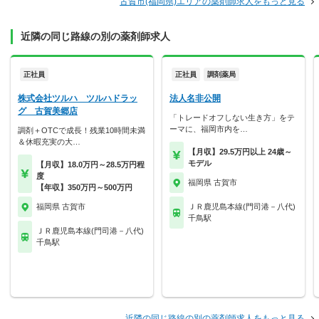
古賀市(福岡県)エリアの薬剤師求人をもっと見る
近隣の同じ路線の別の薬剤師求人
正社員
正社員
調剤薬局
株式会社ツルハ ツルハドラッ
法人名非公開
グ 古賀美郷店
「トレードオフしない生き方」をテ
ーマに、福岡市内を…
調剤＋OTCで成長！残業10時間未満
＆休暇充実の大…
【月収】29.5万円以上 24歳～
モデル
【月収】18.0万円～28.5万円程
度
福岡県 古賀市
【年収】350万円～500万円
福岡県 古賀市
ＪＲ鹿児島本線(門司港－八代)
千鳥駅
ＪＲ鹿児島本線(門司港－八代)
千鳥駅
近隣の同じ路線の別の薬剤師求人をもっと見る