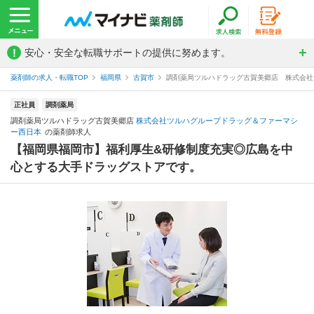
!
安心・安全な転職サポートの提供に努めます。
薬剤師の求人・転職TOP
福岡県
古賀市
調剤薬局ツルハドラッグ古賀美郷店 株式会社
正社員
調剤薬局
調剤薬局ツルハドラッグ古賀美郷店
株式会社ツルハグループドラッグ＆ファーマシ
ー西日本
の薬剤師求人
【福岡県福岡市】福利厚生&研修制度充実◎広島を中
心とする大手ドラッグストアです。