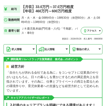
【月収】33.0万円～37.0万円程度
給与
【年収】460万円～600万円程度
月・火・木・金:08時45分～18時30分（休憩60分）,水・土:08
勤務時間
時45分～13時00分（休憩0分）
ＪＲ鹿児島本線(門司港－八代)「千鳥駅」 バ
最寄り駅
アクセス
ス・車6分
更新日：2026/05/26 求人番号：9860858
求人情報
法人情報
類似の求人
調剤薬局ツルハドラッグ古賀美郷店 株式会…のポイント
経営方針
「自分たちが誇れる会社である為に」をコンセプトに従業員のやり
がいはもちろん、日々の暮らしを豊かにするための満足度向上を目
指されています。その為に、仕事とプライベートの両立を図るため
の環境作りや、育児休業者への支援などを経営方針として定められ
ています。
キャリアアドバイザーのレポート
入社後のキャリアプランを明確にできる環境があります！