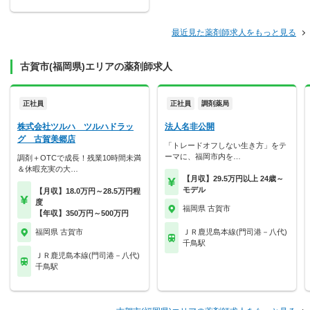
最近見た薬剤師求人をもっと見る
古賀市(福岡県)エリアの薬剤師求人
正社員
正社員
調剤薬局
株式会社ツルハ ツルハドラッ
法人名非公開
グ 古賀美郷店
「トレードオフしない生き方」をテ
ーマに、福岡市内を…
調剤＋OTCで成長！残業10時間未満
＆休暇充実の大…
【月収】29.5万円以上 24歳～
モデル
【月収】18.0万円～28.5万円程
度
福岡県 古賀市
【年収】350万円～500万円
福岡県 古賀市
ＪＲ鹿児島本線(門司港－八代)
千鳥駅
ＪＲ鹿児島本線(門司港－八代)
千鳥駅