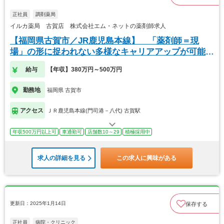
正社員
調剤薬局
イルカ薬局 古賀店 株式会社エム・ネットの薬剤師求人
【福岡県古賀市／JR鹿児島本線】 「薬剤師＝現
場」の形に捉われない多様なキャリアアップが可能で
す
給与
【年収】380万円～500万円
勤務地
福岡県 古賀市
アクセス
ＪＲ鹿児島本線(門司港－八代) 古賀駅
年収500万円以上可
車通勤可
店舗数10～29
積極採用中
求人の詳細を見る
この求人に興味がある
更新日：2025年1月14日
保存する
正社員
病院・クリニック