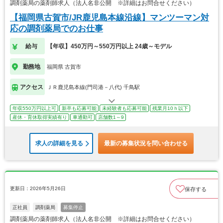
調剤薬局の薬剤師求人（法人名非公開 ※詳細はお問合せください）
【福岡県古賀市/JR鹿児島本線沿線】マンツーマン対
応の調剤薬局でのお仕事
給与
【年収】450万円～550万円以上 24歳～モデル
勤務地
福岡県 古賀市
アクセス
ＪＲ鹿児島本線(門司港－八代) 千鳥駅
年収550万円以上可
新卒も応募可能
未経験者も応募可能
残業月10ｈ以下
産休・育休取得実績有り
車通勤可
店舗数1～9
求人の詳細を見る
最新の募集状況を問い合わせる
更新日：2026年5月26日
保存する
正社員
調剤薬局
募集停止
調剤薬局の薬剤師求人（法人名非公開 ※詳細はお問合せください）