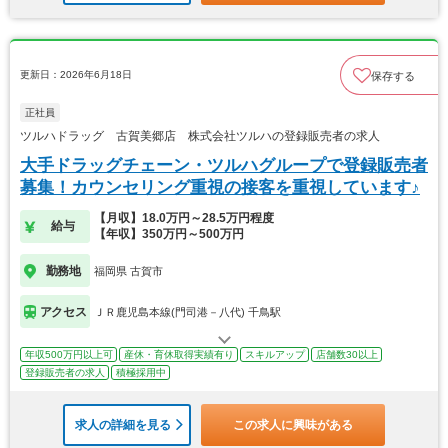
更新日：2026年6月18日
保存する
正社員
ツルハドラッグ 古賀美郷店 株式会社ツルハの登録販売者の求人
大手ドラッグチェーン・ツルハグループで登録販売者
募集！カウンセリング重視の接客を重視しています♪
【月収】18.0万円～28.5万円程度
給与
【年収】350万円～500万円
勤務地
福岡県 古賀市
アクセス
ＪＲ鹿児島本線(門司港－八代) 千鳥駅
年収500万円以上可
産休・育休取得実績有り
スキルアップ
店舗数30以上
登録販売者の求人
積極採用中
求人の詳細を見る
この求人に興味がある