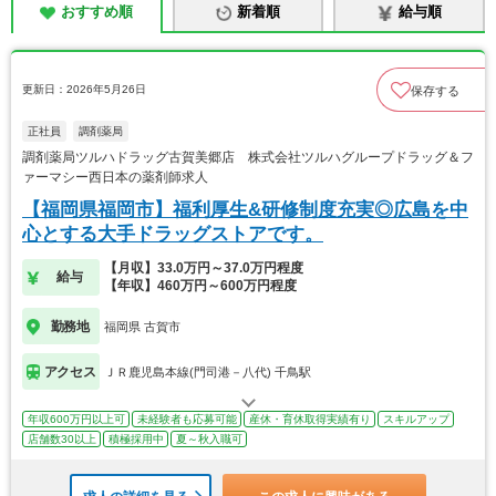
おすすめ順
新着順
給与順
更新日：2026年5月26日
保存する
正社員
調剤薬局
調剤薬局ツルハドラッグ古賀美郷店 株式会社ツルハグループドラッグ＆フ
ァーマシー西日本の薬剤師求人
【福岡県福岡市】福利厚生&研修制度充実◎広島を中
心とする大手ドラッグストアです。
【月収】33.0万円～37.0万円程度
給与
【年収】460万円～600万円程度
勤務地
福岡県 古賀市
アクセス
ＪＲ鹿児島本線(門司港－八代) 千鳥駅
年収600万円以上可
未経験者も応募可能
産休・育休取得実績有り
スキルアップ
店舗数30以上
積極採用中
夏～秋入職可