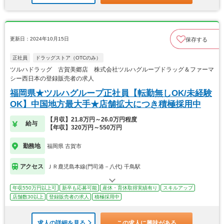
更新日：2024年10月15日
保存する
正社員
ドラッグストア（OTCのみ）
ツルハドラッグ 古賀美郷店 株式会社ツルハグループドラッグ＆ファーマ
シー西日本の登録販売者の求人
福岡県★ツルハグループ正社員【転勤無しOK/未経験
OK】中国地方最大手★店舗拡大につき積極採用中
【月収】21.8万円～26.0万円程度
給与
【年収】320万円～550万円
勤務地
福岡県 古賀市
アクセス
ＪＲ鹿児島本線(門司港－八代) 千鳥駅
年収550万円以上可
新卒も応募可能
産休・育休取得実績有り
スキルアップ
店舗数30以上
登録販売者の求人
積極採用中
求人の詳細を見る
この求人に興味がある