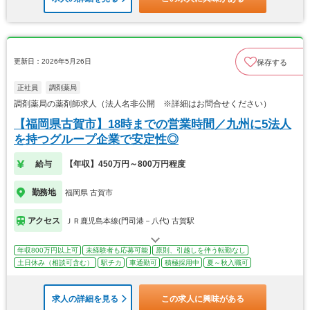
更新日：2026年5月26日
保存する
正社員
調剤薬局
調剤薬局の薬剤師求人（法人名非公開 ※詳細はお問合せください）
【福岡県古賀市】18時までの営業時間／九州に5法人
を持つグループ企業で安定性◎
給与
【年収】450万円～800万円程度
勤務地
福岡県 古賀市
アクセス
ＪＲ鹿児島本線(門司港－八代) 古賀駅
年収800万円以上可
未経験者も応募可能
原則、引越しを伴う転勤なし
土日休み（相談可含む）
駅チカ
車通勤可
積極採用中
夏～秋入職可
求人の詳細を見る
この求人に興味がある