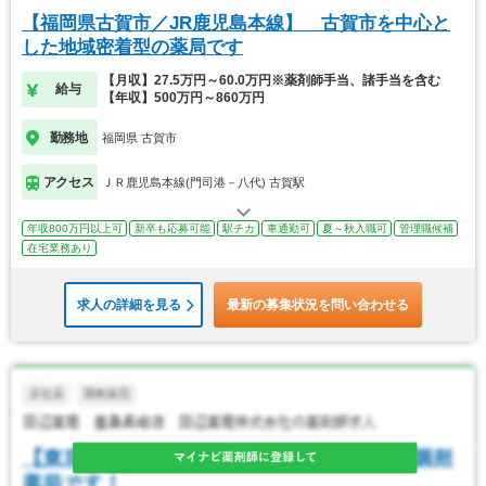
【福岡県古賀市／JR鹿児島本線】 古賀市を中心と
した地域密着型の薬局です
【月収】27.5万円～60.0万円※薬剤師手当、諸手当を含む
給与
【年収】500万円～860万円
勤務地
福岡県 古賀市
アクセス
ＪＲ鹿児島本線(門司港－八代) 古賀駅
年収800万円以上可
新卒も応募可能
駅チカ
車通勤可
夏～秋入職可
管理職候補
在宅業務あり
求人の詳細を見る
最新の募集状況を問い合わせる