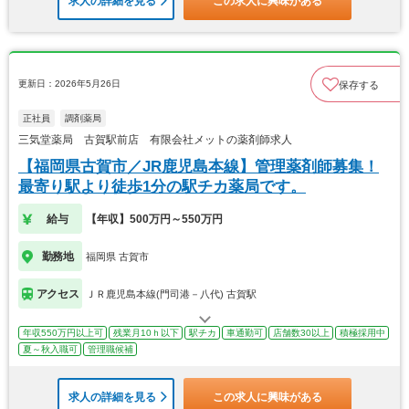
求人の詳細を見る
この求人に興味がある
更新日：2026年5月26日
保存する
正社員
調剤薬局
三気堂薬局 古賀駅前店 有限会社メットの薬剤師求人
【福岡県古賀市／JR鹿児島本線】管理薬剤師募集！
最寄り駅より徒歩1分の駅チカ薬局です。
給与
【年収】500万円～550万円
勤務地
福岡県 古賀市
アクセス
ＪＲ鹿児島本線(門司港－八代) 古賀駅
年収550万円以上可
残業月10ｈ以下
駅チカ
車通勤可
店舗数30以上
積極採用中
夏～秋入職可
管理職候補
求人の詳細を見る
この求人に興味がある