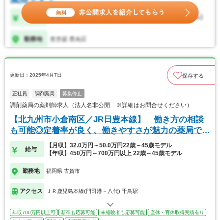
更新日：2025年4月7日
保存する
正社員
調剤薬局
募集停止
調剤薬局の薬剤師求人（法人名非公開 ※詳細はお問合せください）
【北九州市小倉南区／JR日豊本線】 働き方の相談
も可能◎定着率が良く、働きやすさが魅力の薬局で
す！
【月収】32.0万円～50.0万円22歳～45歳モデル
給与
【年収】450万円～700万円以上 22歳～45歳モデル
勤務地
福岡県 古賀市
アクセス
ＪＲ鹿児島本線(門司港－八代) 千鳥駅
年収700万円以上可
新卒も応募可能
未経験者も応募可能
産休・育休取得実績有り