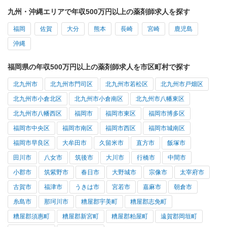
九州・沖縄エリアで年収500万円以上の薬剤師求人を探す
福岡
佐賀
大分
熊本
長崎
宮崎
鹿児島
沖縄
福岡県の年収500万円以上の薬剤師求人を市区町村で探す
北九州市
北九州市門司区
北九州市若松区
北九州市戸畑区
北九州市小倉北区
北九州市小倉南区
北九州市八幡東区
北九州市八幡西区
福岡市
福岡市東区
福岡市博多区
福岡市中央区
福岡市南区
福岡市西区
福岡市城南区
福岡市早良区
大牟田市
久留米市
直方市
飯塚市
田川市
八女市
筑後市
大川市
行橋市
中間市
小郡市
筑紫野市
春日市
大野城市
宗像市
太宰府市
古賀市
福津市
うきは市
宮若市
嘉麻市
朝倉市
糸島市
那珂川市
糟屋郡宇美町
糟屋郡志免町
糟屋郡須惠町
糟屋郡新宮町
糟屋郡粕屋町
遠賀郡岡垣町