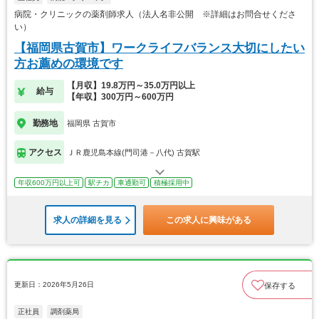
病院・クリニックの薬剤師求人（法人名非公開 ※詳細はお問合せくださ
い）
【福岡県古賀市】ワークライフバランス大切にしたい
方お薦めの環境です
【月収】19.8万円～35.0万円以上
給与
【年収】300万円～600万円
勤務地
福岡県 古賀市
アクセス
ＪＲ鹿児島本線(門司港－八代) 古賀駅
年収600万円以上可
駅チカ
車通勤可
積極採用中
求人の詳細を見る
この求人に興味がある
更新日：2026年5月26日
保存する
正社員
調剤薬局