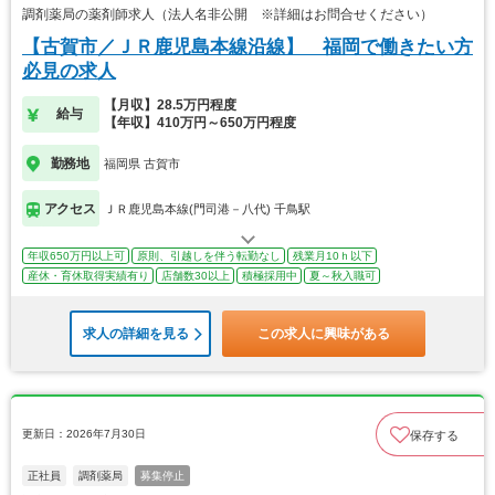
調剤薬局の薬剤師求人（法人名非公開 ※詳細はお問合せください）
【古賀市／ＪＲ鹿児島本線沿線】 福岡で働きたい方
必見の求人
【月収】28.5万円程度
給与
【年収】410万円～650万円程度
勤務地
福岡県 古賀市
アクセス
ＪＲ鹿児島本線(門司港－八代) 千鳥駅
年収650万円以上可
原則、引越しを伴う転勤なし
残業月10ｈ以下
産休・育休取得実績有り
店舗数30以上
積極採用中
夏～秋入職可
求人の詳細を見る
この求人に興味がある
更新日：2026年7月30日
保存する
正社員
調剤薬局
募集停止