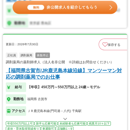
更新日：2026年7月30日
保存する
正社員
調剤薬局
募集停止
調剤薬局の薬剤師求人（法人名非公開 ※詳細はお問合せください）
【福岡県古賀市/JR鹿児島本線沿線】マンツーマン対
応の調剤薬局でのお仕事
給与
【年収】450万円～550万円以上 24歳～モデル
勤務地
福岡県 古賀市
アクセス
ＪＲ鹿児島本線(門司港－八代) 千鳥駅
年収550万円以上可
新卒も応募可能
未経験者も応募可能
残業月10ｈ以下
産休・育休取得実績有り
車通勤可
店舗数1～9