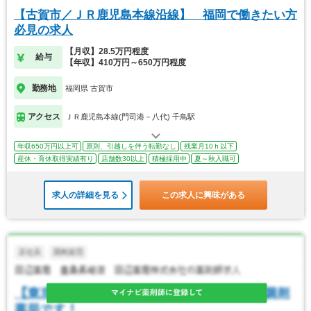
【古賀市／ＪＲ鹿児島本線沿線】 福岡で働きたい方
必見の求人
【月収】28.5万円程度
給与
【年収】410万円～650万円程度
勤務地
福岡県 古賀市
アクセス
ＪＲ鹿児島本線(門司港－八代) 千鳥駅
年収650万円以上可
原則、引越しを伴う転勤なし
残業月10ｈ以下
産休・育休取得実績有り
店舗数30以上
積極採用中
夏～秋入職可
求人の詳細を見る
この求人に興味がある