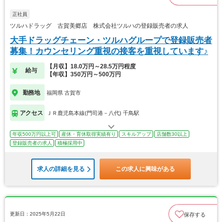
正社員
ツルハドラッグ 古賀美郷店 株式会社ツルハの登録販売者の求人
大手ドラッグチェーン・ツルハグループで登録販売者
募集！カウンセリング重視の接客を重視しています♪
【月収】18.0万円～28.5万円程度
給与
【年収】350万円～500万円
勤務地
福岡県 古賀市
アクセス
ＪＲ鹿児島本線(門司港－八代) 千鳥駅
年収500万円以上可
産休・育休取得実績有り
スキルアップ
店舗数30以上
登録販売者の求人
積極採用中
求人の詳細を見る
この求人に興味がある
更新日：2025年5月22日
保存する