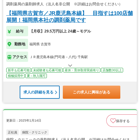
調剤薬局の薬剤師求人（法人名非公開 ※詳細はお問合せください）
【福岡県古賀市／JR鹿児島本線】 目指すは100店舗
展開！福岡県本社の調剤薬局です
給与
【月収】29.5万円以上 24歳～モデル
勤務地
福岡県 古賀市
アクセス
ＪＲ鹿児島本線(門司港－八代) 千鳥駅
新卒も応募可能
未経験者も応募可能
産休・育休取得実績有り
店舗数30以上
積極採用中
夏～秋入職可
求人の詳細を見る
この求人に興味がある
更新日：2025年1月14日
保存する
正社員
病院・クリニック
病院・クリニックの薬剤師求人（法人名非公開 ※詳細はお問合せくださ