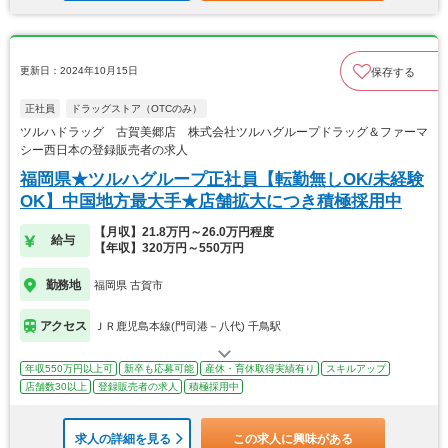
更新日：2024年10月15日
保存する
正社員
ドラッグストア（OTCのみ）
ツルハドラッグ 古賀美郷店 株式会社ツルハグループドラッグ＆ファーマ
シー西日本の登録販売者の求人
福岡県★ツルハグループ正社員【転勤無しOK/未経験
OK】中国地方最大手★店舗拡大につき積極採用中
【月収】21.8万円～26.0万円程度
給与
【年収】320万円～550万円
勤務地
福岡県 古賀市
アクセス
ＪＲ鹿児島本線(門司港－八代) 千鳥駅
年収550万円以上可
新卒も応募可能
産休・育休取得実績有り
スキルアップ
店舗数30以上
登録販売者の求人
積極採用中
求人の詳細を見る
この求人に興味がある