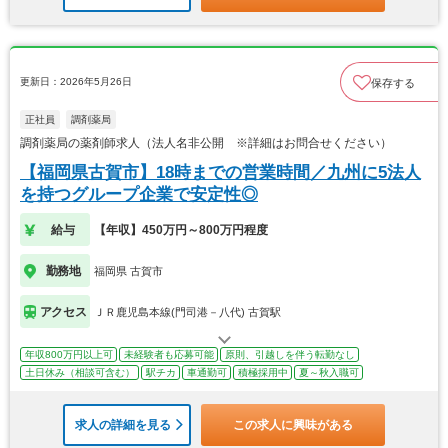
更新日：2026年5月26日
保存する
正社員
調剤薬局
調剤薬局の薬剤師求人（法人名非公開 ※詳細はお問合せください）
【福岡県古賀市】18時までの営業時間／九州に5法人
を持つグループ企業で安定性◎
給与
【年収】450万円～800万円程度
勤務地
福岡県 古賀市
アクセス
ＪＲ鹿児島本線(門司港－八代) 古賀駅
年収800万円以上可
未経験者も応募可能
原則、引越しを伴う転勤なし
土日休み（相談可含む）
駅チカ
車通勤可
積極採用中
夏～秋入職可
求人の詳細を見る
この求人に興味がある