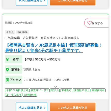
求人の詳細を見る
この求人に興味がある
更新日：2026年5月26日
保存する
正社員
調剤薬局
三気堂薬局 古賀駅前店 有限会社メットの薬剤師求人
【福岡県古賀市／JR鹿児島本線】管理薬剤師募集！
最寄り駅より徒歩1分の駅チカ薬局です。
給与
【年収】500万円～550万円
勤務地
福岡県 古賀市
アクセス
ＪＲ鹿児島本線(門司港－八代) 古賀駅
年収550万円以上可
残業月10ｈ以下
駅チカ
車通勤可
店舗数30以上
積極採用中
夏～秋入職可
管理職候補
求人の詳細を見る
この求人に興味がある