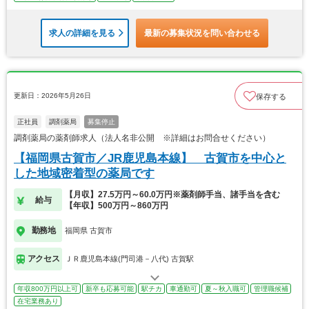
求人の詳細を見る
最新の募集状況を問い合わせる
更新日：2026年5月26日
保存する
正社員
調剤薬局
募集停止
調剤薬局の薬剤師求人（法人名非公開 ※詳細はお問合せください）
【福岡県古賀市／JR鹿児島本線】 古賀市を中心と
した地域密着型の薬局です
【月収】27.5万円～60.0万円※薬剤師手当、諸手当を含む
給与
【年収】500万円～860万円
勤務地
福岡県 古賀市
アクセス
ＪＲ鹿児島本線(門司港－八代) 古賀駅
年収800万円以上可
新卒も応募可能
駅チカ
車通勤可
夏～秋入職可
管理職候補
在宅業務あり