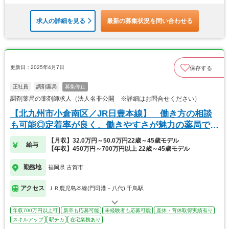
求人の詳細を見る
最新の募集状況を問い合わせる
更新日：2025年4月7日
保存する
正社員
調剤薬局
募集停止
調剤薬局の薬剤師求人（法人名非公開 ※詳細はお問合せください）
【北九州市小倉南区／JR日豊本線】 働き方の相談
も可能◎定着率が良く、働きやすさが魅力の薬局で
す！
【月収】32.0万円～50.0万円22歳～45歳モデル
給与
【年収】450万円～700万円以上 22歳～45歳モデル
勤務地
福岡県 古賀市
アクセス
ＪＲ鹿児島本線(門司港－八代) 千鳥駅
年収700万円以上可
新卒も応募可能
未経験者も応募可能
産休・育休取得実績有り
スキルアップ
駅チカ
在宅業務あり