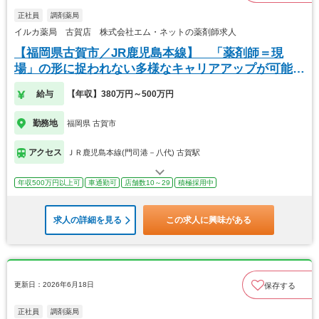
正社員
調剤薬局
イルカ薬局 古賀店 株式会社エム・ネットの薬剤師求人
【福岡県古賀市／JR鹿児島本線】 「薬剤師＝現
場」の形に捉われない多様なキャリアアップが可能で
す
給与
【年収】380万円～500万円
勤務地
福岡県 古賀市
アクセス
ＪＲ鹿児島本線(門司港－八代) 古賀駅
年収500万円以上可
車通勤可
店舗数10～29
積極採用中
求人の詳細を見る
この求人に興味がある
更新日：2026年6月18日
保存する
正社員
調剤薬局