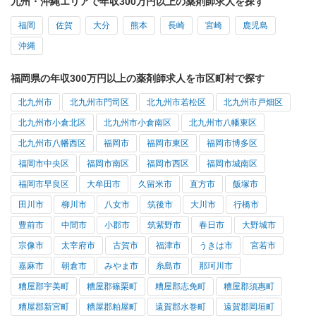
九州・沖縄エリアで年収300万円以上の薬剤師求人を探す
福岡
佐賀
大分
熊本
長崎
宮崎
鹿児島
沖縄
福岡県の年収300万円以上の薬剤師求人を市区町村で探す
北九州市
北九州市門司区
北九州市若松区
北九州市戸畑区
北九州市小倉北区
北九州市小倉南区
北九州市八幡東区
北九州市八幡西区
福岡市
福岡市東区
福岡市博多区
福岡市中央区
福岡市南区
福岡市西区
福岡市城南区
福岡市早良区
大牟田市
久留米市
直方市
飯塚市
田川市
柳川市
八女市
筑後市
大川市
行橋市
豊前市
中間市
小郡市
筑紫野市
春日市
大野城市
宗像市
太宰府市
古賀市
福津市
うきは市
宮若市
嘉麻市
朝倉市
みやま市
糸島市
那珂川市
糟屋郡宇美町
糟屋郡篠栗町
糟屋郡志免町
糟屋郡須惠町
糟屋郡新宮町
糟屋郡粕屋町
遠賀郡水巻町
遠賀郡岡垣町