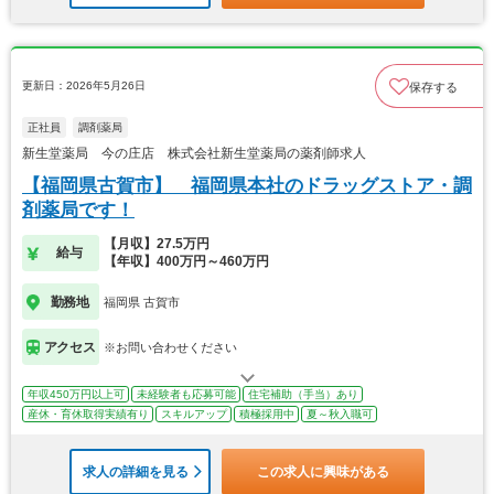
更新日：2026年5月26日
保存する
正社員
調剤薬局
新生堂薬局 今の庄店 株式会社新生堂薬局の薬剤師求人
【福岡県古賀市】 福岡県本社のドラッグストア・調
剤薬局です！
【月収】27.5万円
給与
【年収】400万円～460万円
勤務地
福岡県 古賀市
アクセス
※お問い合わせください
年収450万円以上可
未経験者も応募可能
住宅補助（手当）あり
産休・育休取得実績有り
スキルアップ
積極採用中
夏～秋入職可
求人の詳細を見る
この求人に興味がある