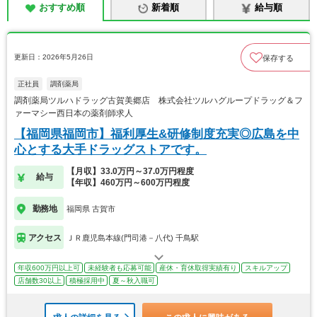
おすすめ順
新着順
給与順
更新日：2026年5月26日
保存する
正社員
調剤薬局
調剤薬局ツルハドラッグ古賀美郷店 株式会社ツルハグループドラッグ＆フ
ァーマシー西日本の薬剤師求人
【福岡県福岡市】福利厚生&研修制度充実◎広島を中
心とする大手ドラッグストアです。
【月収】33.0万円～37.0万円程度
給与
【年収】460万円～600万円程度
勤務地
福岡県 古賀市
アクセス
ＪＲ鹿児島本線(門司港－八代) 千鳥駅
年収600万円以上可
未経験者も応募可能
産休・育休取得実績有り
スキルアップ
店舗数30以上
積極採用中
夏～秋入職可