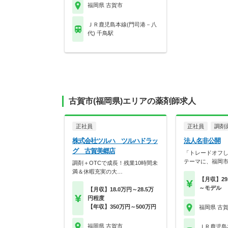
福岡県 古賀市
ＪＲ鹿児島本線(門司港－八
代) 千鳥駅
古賀市(福岡県)エリアの薬剤師求人
正社員
正社員
調剤
株式会社ツルハ ツルハドラッ
法人名非公開
グ 古賀美郷店
「トレードオフ
テーマに、福岡
調剤＋OTCで成長！残業10時間未
満＆休暇充実の大…
【月収】29
～モデル
【月収】18.0万円～28.5万
円程度
【年収】350万円～500万円
福岡県 古
福岡県 古賀市
ＪＲ鹿児島