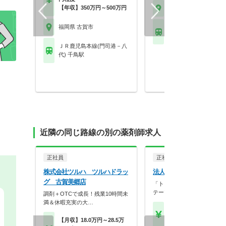
【年収】350万円～500万円
福岡県 古賀市
福岡県 古賀市
ＪＲ鹿児島本線(門司
代) 千鳥駅
ＪＲ鹿児島本線(門司港－八
代) 千鳥駅
近隣の同じ路線の別の薬剤師求人
正社員
正社員
調剤薬局
株式会社ツルハ ツルハドラッ
法人名非公開
グ 古賀美郷店
「トレードオフしない生き方
テーマに、福岡市内を…
調剤＋OTCで成長！残業10時間未
満＆休暇充実の大…
【月収】29.5万円以上 
～モデル
【月収】18.0万円～28.5万