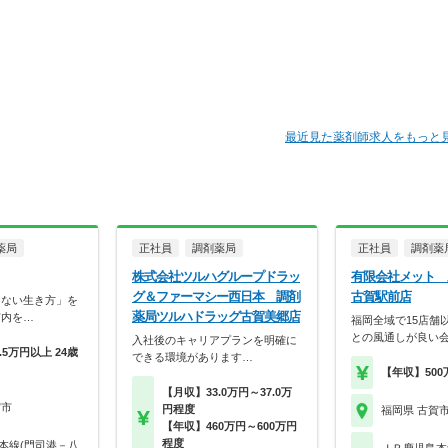
最近見た薬剤師求人をもっと
薬局
正社員
調剤薬局
正社員
調剤薬
株式会社ツルハグループドラッ
有限会社メット
グ＆ファーマシー西日本 調剤
古賀駅前店
しない生き方」を
薬局ツルハドラッグ古賀美郷店
市内を…
福岡全域で15店舗
との風通しが良い
入社後のキャリアプランを明確に
.5万円以上 24歳
できる環境があります…
【年収】500
【月収】33.0万円～37.0万
賀市
円程度
福岡県 古賀
【年収】460万円～600万円
程度
本線(門司港－八