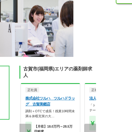
古賀市(福岡県)エリアの薬剤師求
人
正社員
正社員
調剤薬局
株式会社ツルハ ツルハドラッ
法人名非公開
グ 古賀美郷店
「トレードオフしない生き方
テーマに、福岡市内を…
調剤＋OTCで成長！残業10時間未
満＆休暇充実の大…
【月収】29.5万円以上 
～モデル
【月収】18.0万円～28.5万
円程度