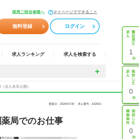
採用ご担当者様へ
マイページでできること
無料登録
ログイン
1
求人ランキング
求人を検索する
10（法人名非公開）
0
更新日：2026/07/30
求人番号：432810
剤薬局でのお仕事
0