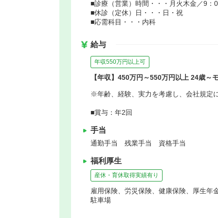
■診療（営業）時間・・・月火木金／9：00～
■休診（定休）日・・・日・祝
■応需科目・・・内科
給与
年収550万円以上可
【年収】450万円～550万円以上 24歳～
※年齢、経験、実力を考慮し、会社規定
■賞与：年2回
手当
通勤手当 残業手当 資格手当
福利厚生
産休・育休取得実績有り
雇用保険、労災保険、健康保険、厚生年
駐車場