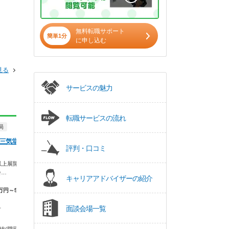
無料転職サポート
簡単1分
に申し込む
見る
サービスの魅力
転職サービスの流れ
局
正社員
調剤薬局
正社員
調剤薬局
 三気堂薬局
株式会社新生堂薬局 新生堂薬
法人名非公開
評判・口コミ
局 今の庄店
“安心・安全”という
まざまな病院・診療
以上展開！本部
研修制度が充実。知識の幅を広げ
会…
ることができる環境で…
キャリアアドバイザーの紹介
【年収】450万
程度
万円～550万円
【月収】27.5万円
【年収】400万円～460万円
面談会場一覧
福岡県 古賀市
市
福岡県 古賀市
ＪＲ鹿児島本線