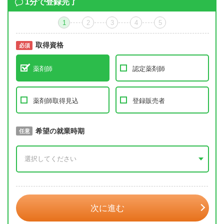
1分で登録完了
1
2
3
4
5
取得資格
必須
必須
薬剤師
認定薬剤師
薬剤師取得見込
登録販売者
取得予定年
希望の就業時期
必須
任意
年 3月
次に進む