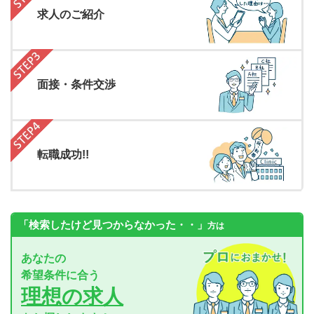
求人のご紹介
面接・条件交渉
転職成功!!
「検索したけど見つからなかった・・」
方は
あなたの
希望条件に合う
理想の求人