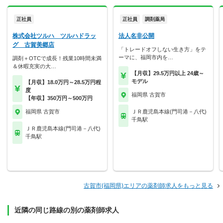
正社員
正社員
調剤薬局
株式会社ツルハ ツルハドラッ
法人名非公開
グ 古賀美郷店
「トレードオフしない生き方」をテ
ーマに、福岡市内を…
調剤＋OTCで成長！残業10時間未満
＆休暇充実の大…
【月収】29.5万円以上 24歳～
モデル
【月収】18.0万円～28.5万円程
度
福岡県 古賀市
【年収】350万円～500万円
福岡県 古賀市
ＪＲ鹿児島本線(門司港－八代)
千鳥駅
ＪＲ鹿児島本線(門司港－八代)
千鳥駅
古賀市(福岡県)エリアの薬剤師求人をもっと見る
近隣の同じ路線の別の薬剤師求人