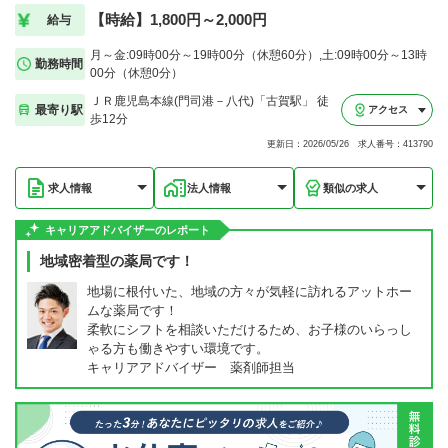
【時給】1,800円～2,000円
給与
月～金:09時00分～19時00分（休憩60分）,土:09時00分～13時
勤務時間
00分（休憩0分）
ＪＲ鹿児島本線(門司港－八代)「古賀駅」 徒
最寄り駅
アクセス
歩12分
更新日：2026/05/26 求人番号：413790
求人情報
法人情報
類似の求人
キャリアアドバイザーのレポート
地域密着型の薬局です！
地場に根付いた、地域の方々が気軽に訪れるアットホー
ムな薬局です！
柔軟にシフトを相談いただけるため、お子様のいらっし
ゃる方も働きやすい環境です。
キャリアアドバイザー 薬剤師担当