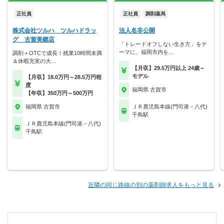
正社員
正社員
調剤薬局
株式会社ツルハ ツルハドラッ
法人名非公開
グ 古賀美郷店
「トレードオフしない生き方」をテ
ーマに、福岡市内を…
調剤＋OTCで成長！残業10時間未満
＆休暇充実の大…
【月収】29.5万円以上 24歳～
モデル
【月収】18.0万円～28.5万円程
度
福岡県 古賀市
【年収】350万円～500万円
福岡県 古賀市
ＪＲ鹿児島本線(門司港－八代)
千鳥駅
ＪＲ鹿児島本線(門司港－八代)
千鳥駅
近隣の同じ路線の別の薬剤師求人をもっと見る