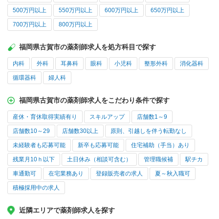
500万円以上
550万円以上
600万円以上
650万円以上
700万円以上
800万円以上
福岡県古賀市の薬剤師求人を処方科目で探す
内科
外科
耳鼻科
眼科
小児科
整形外科
消化器科
循環器科
婦人科
福岡県古賀市の薬剤師求人をこだわり条件で探す
産休・育休取得実績有り
スキルアップ
店舗数1～9
店舗数10～29
店舗数30以上
原則、引越しを伴う転勤なし
未経験者も応募可能
新卒も応募可能
住宅補助（手当）あり
残業月10ｈ以下
土日休み（相談可含む）
管理職候補
駅チカ
車通勤可
在宅業務あり
登録販売者の求人
夏～秋入職可
積極採用中の求人
近隣エリアで薬剤師求人を探す