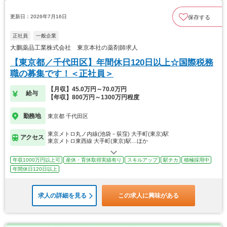
更新日：2026年7月16日
保存する
正社員
一般企業
大鵬薬品工業株式会社 東京本社の薬剤師求人
【東京都／千代田区】年間休日120日以上☆国際税務
職の募集です！＜正社員＞
【月収】45.0万円～70.0万円
給与
【年収】800万円～1300万円程度
勤務地
東京都 千代田区
東京メトロ丸ノ内線(池袋－荻窪) 大手町(東京)駅
アクセス
東京メトロ東西線 大手町(東京)駅…ほか
年収1000万円以上可
産休・育休取得実績有り
スキルアップ
駅チカ
積極採用中
年間休日120日以上
求人の詳細を見る
この求人に興味がある