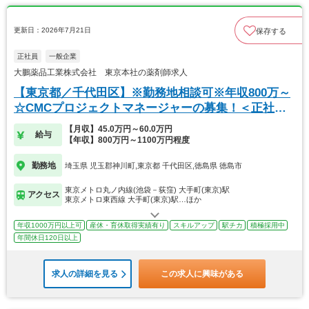
更新日：2026年7月21日
保存する
正社員
一般企業
大鵬薬品工業株式会社 東京本社の薬剤師求人
【東京都／千代田区】※勤務地相談可※年収800万～
☆CMCプロジェクトマネージャーの募集！＜正社員
＞
【月収】45.0万円～60.0万円
給与
【年収】800万円～1100万円程度
勤務地
埼玉県 児玉郡神川町,東京都 千代田区,徳島県 徳島市
東京メトロ丸ノ内線(池袋－荻窪) 大手町(東京)駅
アクセス
東京メトロ東西線 大手町(東京)駅…ほか
年収1000万円以上可
産休・育休取得実績有り
スキルアップ
駅チカ
積極採用中
年間休日120日以上
求人の詳細を見る
この求人に興味がある