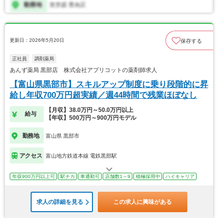
更新日：2026年5月20日
保存する
正社員
調剤薬局
あんず薬局 黒部店 株式会社アプリコットの薬剤師求人
【富山県黒部市】スキルアップ制度に乗り段階的に昇
給し年収700万円超実績／週44時間で残業ほぼなし
【月収】38.0万円～50.0万円以上
給与
【年収】500万円～900万円モデル
勤務地
富山県 黒部市
アクセス
富山地方鉄道本線 電鉄黒部駅
年収900万円以上可
駅チカ
車通勤可
店舗数1～9
積極採用中
ハイキャリア
求人の詳細を見る
この求人に興味がある