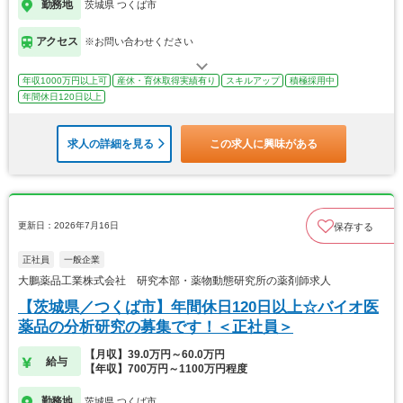
勤務地
茨城県 つくば市
アクセス
※お問い合わせください
年収1000万円以上可
産休・育休取得実績有り
スキルアップ
積極採用中
年間休日120日以上
求人の詳細を見る
この求人に興味がある
更新日：2026年7月16日
保存する
正社員
一般企業
大鵬薬品工業株式会社 研究本部・薬物動態研究所の薬剤師求人
【茨城県／つくば市】年間休日120日以上☆バイオ医
薬品の分析研究の募集です！＜正社員＞
【月収】39.0万円～60.0万円
給与
【年収】700万円～1100万円程度
勤務地
茨城県 つくば市