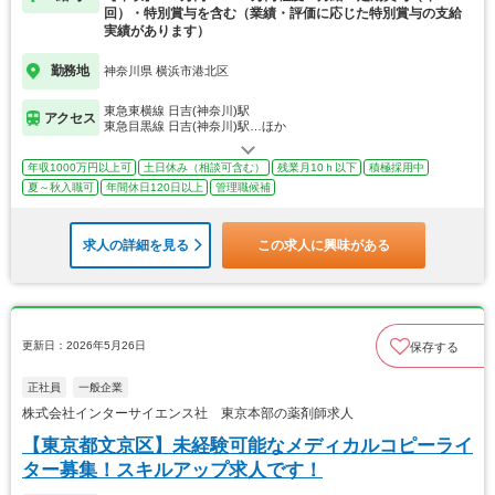
回）・特別賞与を含む（業績・評価に応じた特別賞与の支給
実績があります）
勤務地
神奈川県 横浜市港北区
東急東横線 日吉(神奈川)駅
アクセス
東急目黒線 日吉(神奈川)駅…ほか
年収1000万円以上可
土日休み（相談可含む）
残業月10ｈ以下
積極採用中
夏～秋入職可
年間休日120日以上
管理職候補
求人の詳細を見る
この求人に興味がある
更新日：2026年5月26日
保存する
正社員
一般企業
株式会社インターサイエンス社 東京本部の薬剤師求人
【東京都文京区】未経験可能なメディカルコピーライ
ター募集！スキルアップ求人です！