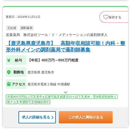
更新日：2024年11月11日
保存する
正社員
調剤薬局
若葉薬局 株式会社ツール・ド・メディケーションの薬剤師求人
【鹿児島県鹿児島市】 高額年収相談可能！内科・整
形外科メインの調剤薬局で薬剤師募集
給与
【年収】400万円～900万円程度
勤務地
鹿児島県 鹿児島市
アクセス
鹿児島市電第２期線 中洲通駅
年収900万円以上可
新卒も応募可能
残業月10ｈ以下
産休・育休取得実績有り
駅チカ
車通勤可
積極採用中
求人の詳細を見る
この求人に興味がある