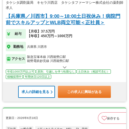
タケシタ調剤薬局 キセラ川西店 タケシタファーマシー株式会社の薬剤師
求人
【兵庫県／川西市】9:00～18:00土日祝休み！病院門
前でスキルアップとWLB両立可能＜正社員＞
【月収】37.5万円
給与
【年収】450万円～1000万円
勤務地
兵庫県 川西市
阪急宝塚本線 川西能勢口駅
アクセス
能勢電鉄妙見線 川西能勢口駅
年収1000万円以上可
原則、引越しを伴う転勤なし
土日休み（相談可含む）
積極採用中
年間休日120日以上
求人の詳細を見る
この求人に興味がある
更新日：2026年6月18日
保存する
正社員
一般企業
メディカルライター、 MSL、 DI、学術