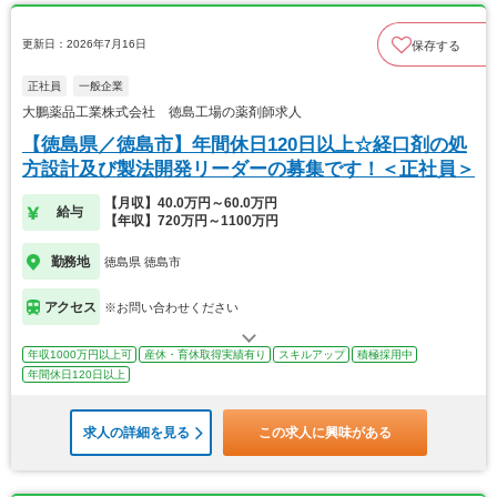
更新日：2026年7月16日
保存する
正社員
一般企業
大鵬薬品工業株式会社 徳島工場の薬剤師求人
【徳島県／徳島市】年間休日120日以上☆経口剤の処
方設計及び製法開発リーダーの募集です！＜正社員＞
【月収】40.0万円～60.0万円
給与
【年収】720万円～1100万円
勤務地
徳島県 徳島市
アクセス
※お問い合わせください
年収1000万円以上可
産休・育休取得実績有り
スキルアップ
積極採用中
年間休日120日以上
求人の詳細を見る
この求人に興味がある