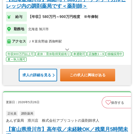
レッジ内の調剤薬局です＜薬剤師＞
給与
【年収】580万円～900万円程度 ※年俸制
勤務地
北海道 旭川市
アクセス
ＪＲ富良野線 西御料駅
年収900万円以上可
産休・育休取得実績有り
車通勤可
店舗数1～9
積極採用中
夏～秋入職可
求人の詳細を見る
この求人に興味がある
更新日：2026年5月26日
保存する
正社員
調剤薬局
あんず薬局 滑川店 株式会社アプリコットの薬剤師求人
【富山県滑川市】高年収／未経験OK／残業月5時間未