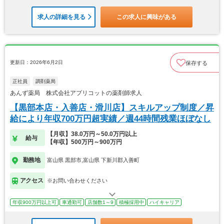
求人の詳細を見る
この求人に興味がある
更新日：2026年6月2日
保存する
正社員
調剤薬局
あんず薬局 株式会社アプリコットの薬剤師求人
【黒部本店・入善店・滑川店】スキルアップ制度／昇
給により年収700万円超実績／週44時間残業ほぼなし
【月収】38.0万円～50.0万円以上
給与
【年収】500万円～900万円
勤務地
富山県 黒部市,富山県 下新川郡入善町
アクセス
※お問い合わせください
年収900万円以上可
車通勤可
店舗数1～9
積極採用中
ハイキャリア