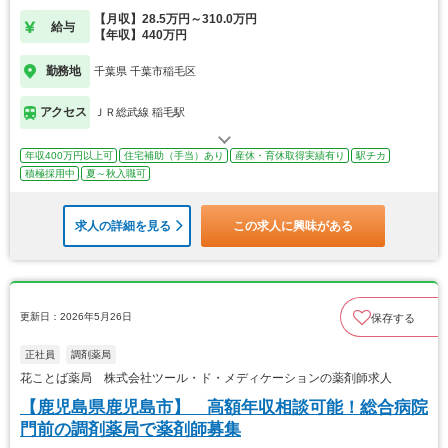
【月収】28.5万円～310.0万円
給与
【年収】440万円
勤務地
千葉県 千葉市稲毛区
アクセス
ＪＲ総武線 稲毛駅
年収400万円以上可
住宅補助（手当）あり
産休・育休取得実績有り
駅チカ
積極採用中
夏～秋入職可
求人の詳細を見る
この求人に興味がある
更新日：2026年5月26日
保存する
正社員
調剤薬局
花ことば薬局 株式会社ツール・ド・メディケーションの薬剤師求人
【鹿児島県鹿児島市】 高額年収相談可能！総合病院
門前の調剤薬局で薬剤師募集