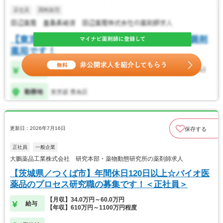
更新日：2026年7月16日
保存する
正社員
一般企業
大鵬薬品工業株式会社 研究本部・薬物動態研究所の薬剤師求人
【茨城県／つくば市】年間休日120日以上☆バイオ医
薬品のプロセス研究職の募集です！＜正社員＞
【月収】34.0万円～60.0万円
給与
【年収】610万円～1100万円程度