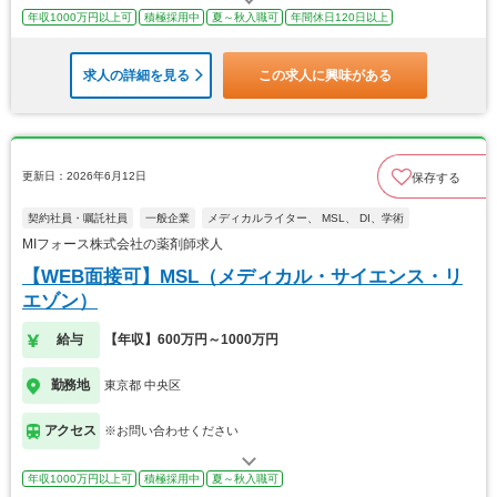
年収1000万円以上可
積極採用中
夏～秋入職可
年間休日120日以上
求人の詳細を見る
この求人に興味がある
更新日：2026年6月12日
保存する
契約社員・嘱託社員
一般企業
メディカルライター、 MSL、 DI、学術
MIフォース株式会社の薬剤師求人
【WEB面接可】MSL（メディカル・サイエンス・リ
エゾン）
給与
【年収】600万円～1000万円
勤務地
東京都 中央区
アクセス
※お問い合わせください
年収1000万円以上可
積極採用中
夏～秋入職可