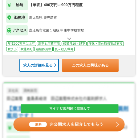
給与
【年収】400万円～900万円程度
勤務地
鹿児島県 鹿児島市
アクセス
鹿児島市電第１期線 甲東中学校前駅
年収900万円以上可
新卒も応募可能
残業月10ｈ以下
産休・育休取得実績有り
駅チカ
車通勤可
積極採用中
夏～秋入職可
求人の詳細を見る
この求人に興味がある