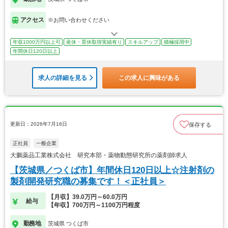
アクセス
※お問い合わせください
年収1000万円以上可
産休・育休取得実績有り
スキルアップ
積極採用中
年間休日120日以上
求人の詳細を見る
この求人に興味がある
更新日：2026年7月16日
保存する
正社員
一般企業
大鵬薬品工業株式会社 研究本部・薬物動態研究所の薬剤師求人
【茨城県／つくば市】年間休日120日以上☆注射剤の
製剤開発研究職の募集です！＜正社員＞
【月収】39.0万円～60.0万円
給与
【年収】700万円～1100万円程度
勤務地
茨城県 つくば市