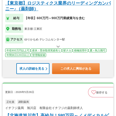
【東京都】ロジスティクス業界のリーディングカンパ
ニー♪（薬剤師）
給与
【年収】600万円～900万円業績賞与を含む
勤務地
東京都 江東区
アクセス
ゆりかもめ テレコムセンター駅
年収900万円以上可
産休・育休取得実績有り
駅チカ
積極採用中
夏～秋入職可
年間休日120日以上
管理職候補
求人の詳細を見る
この求人に興味がある
更新日：2026年5月26日
保存する
正社員
調剤薬局
イチフジ薬局 旭川店 有限会社イチフジの薬剤師求人
【北海道旭川市】高給与！580万円～／メディカルビ