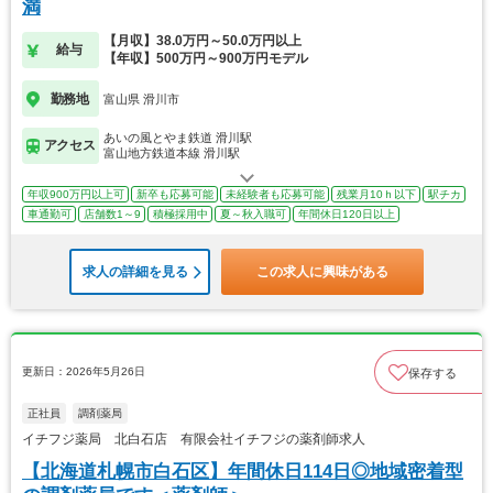
満
【月収】38.0万円～50.0万円以上
給与
【年収】500万円～900万円モデル
勤務地
富山県 滑川市
あいの風とやま鉄道 滑川駅
アクセス
富山地方鉄道本線 滑川駅
年収900万円以上可
新卒も応募可能
未経験者も応募可能
残業月10ｈ以下
駅チカ
車通勤可
店舗数1～9
積極採用中
夏～秋入職可
年間休日120日以上
求人の詳細を見る
この求人に興味がある
更新日：2026年5月26日
保存する
正社員
調剤薬局
イチフジ薬局 北白石店 有限会社イチフジの薬剤師求人
【北海道札幌市白石区】年間休日114日◎地域密着型