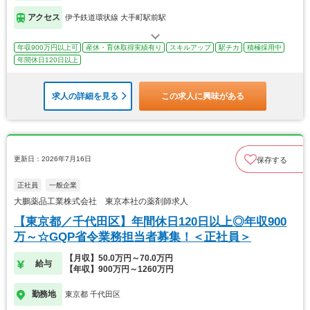
アクセス
伊予鉄道環状線 大手町駅前駅
年収900万円以上可
産休・育休取得実績有り
スキルアップ
駅チカ
積極採用中
年間休日120日以上
求人の詳細を見る
この求人に興味がある
更新日：2026年7月16日
保存する
正社員
一般企業
大鵬薬品工業株式会社 東京本社の薬剤師求人
【東京都／千代田区】年間休日120日以上◎年収900
万～☆GQP省令業務担当者募集！＜正社員＞
【月収】50.0万円～70.0万円
給与
【年収】900万円～1260万円
勤務地
東京都 千代田区