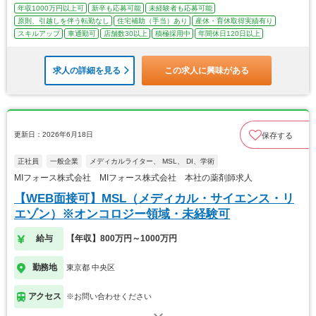
年収1000万円以上可
新卒も応募可能
未経験者も応募可能
原則、引越しを伴う転勤なし
住宅補助（手当）あり
産休・育休取得実績有り
スキルアップ
車通勤可
店舗数30以上
積極採用中
年間休日120日以上
求人の詳細を見る
この求人に興味がある
更新日：2026年6月18日
保存する
正社員
一般企業
メディカルライター、 MSL、 DI、学術
MIフォース株式会社 MIフォース株式会社 本社の薬剤師求人
【WEB面接可】MSL（メディカル・サイエンス・リ
エゾン）※オンコロジー領域・未経験可
給与
【年収】800万円～1000万円
勤務地
東京都 中央区
アクセス
※お問い合わせください