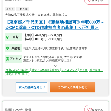
保存する
正社員
一般企業
大鵬薬品工業株式会社 東京本社の薬剤師求人
【東京都／千代田区】※勤務地相談可※年収800万～
☆CMC薬事・CTD作成担当者の募集！＜正社員＞
【月収】44.0万円～72.0万円
給与
【年収】800万円～1300万円
勤務地
埼玉県 児玉郡神川町,東京都 千代田区,徳島県 徳島市
東京メトロ丸ノ内線(池袋－荻窪) 大手町(東京)駅
アクセス
東京メトロ東西線 大手町(東京)駅…ほか
年収1000万円以上可
産休・育休取得実績有り
スキルアップ
駅チカ
積極採用中
年間休日120日以上
求人の詳細を見る
この求人に興味がある
更新日：2026年7月6日
保存する