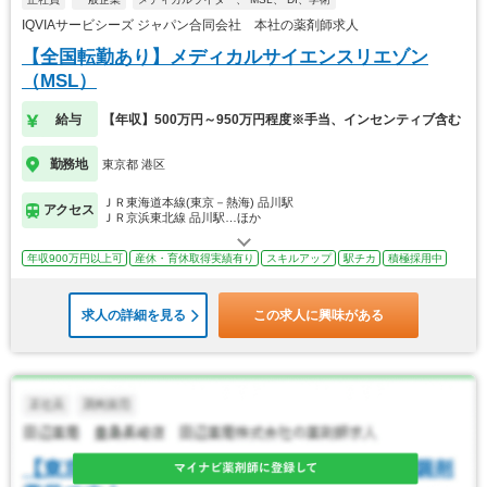
IQVIAサービシーズ ジャパン合同会社 本社の薬剤師求人
【全国転勤あり】メディカルサイエンスリエゾン
（MSL）
給与
【年収】500万円～950万円程度※手当、インセンティブ含む
勤務地
東京都 港区
ＪＲ東海道本線(東京－熱海) 品川駅
アクセス
ＪＲ京浜東北線 品川駅…ほか
年収900万円以上可
産休・育休取得実績有り
スキルアップ
駅チカ
積極採用中
求人の詳細を見る
この求人に興味がある