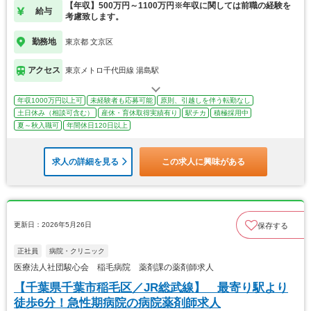
【年収】500万円～1100万円※年収に関しては前職の経験を
給与
考慮致します。
勤務地
東京都 文京区
アクセス
東京メトロ千代田線 湯島駅
年収1000万円以上可
未経験者も応募可能
原則、引越しを伴う転勤なし
土日休み（相談可含む）
産休・育休取得実績有り
駅チカ
積極採用中
夏～秋入職可
年間休日120日以上
求人の詳細を見る
この求人に興味がある
更新日：2026年5月26日
保存する
正社員
病院・クリニック
医療法人社団駿心会 稲毛病院 薬剤課の薬剤師求人
【千葉県千葉市稲毛区／JR総武線】 最寄り駅より
徒歩6分！急性期病院の病院薬剤師求人