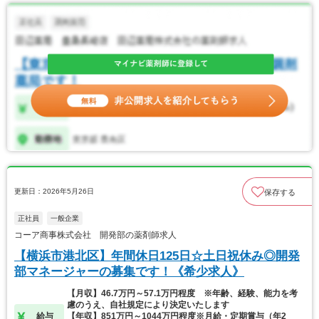
更新日：2026年5月26日
保存する
正社員
一般企業
コーア商事株式会社 開発部の薬剤師求人
【横浜市港北区】年間休日125日☆土日祝休み◎開発
部マネージャーの募集です！《希少求人》
【月収】46.7万円～57.1万円程度 ※年齢、経験、能力を考
慮のうえ、自社規定により決定いたします
給与
【年収】851万円～1044万円程度※月給・定期賞与（年2