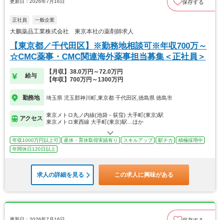
更新日：2026年7月16日
保存する
正社員
一般企業
大鵬薬品工業株式会社 東京本社の薬剤師求人
【東京都／千代田区】※勤務地相談可※年収700万～
☆CMC薬事・CMC関連海外薬事担当募集＜正社員＞
【月収】38.0万円～72.0万円
給与
【年収】700万円～1300万円
勤務地
埼玉県 児玉郡神川町,東京都 千代田区,徳島県 徳島市
東京メトロ丸ノ内線(池袋－荻窪) 大手町(東京)駅
アクセス
東京メトロ東西線 大手町(東京)駅…ほか
年収1000万円以上可
産休・育休取得実績有り
スキルアップ
駅チカ
積極採用中
年間休日120日以上
求人の詳細を見る
この求人に興味がある
更新日：2026年7月16日