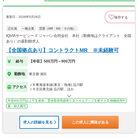
更新日：2026年5月26日
保存する
正社員
一般企業
営業（MR・MS・その他）
IQVIAサービシーズ ジャパン合同会社 本社（勤務地はクライアント 全国
あり）の薬剤師求人
【全国拠点あり】コントラクトMR ※未経験可
給与
【年収】500万円～900万円
勤務地
東京都 港区
ＪＲ東海道本線(東京－熱海) 品川駅
アクセス
ＪＲ京浜東北線 品川駅…ほか
年収900万円以上可
産休・育休取得実績有り
スキルアップ
駅チカ
積極採用中
夏～秋入職可
求人の詳細を見る
この求人に興味がある