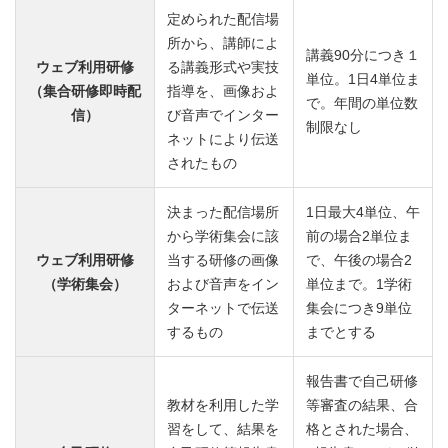
定められた配信場
所から、講師によ
講義90分につき１
ウェブ利用研修
る講義形式や実技
単位。1日4単位ま
（集合研修即時配
指導を、画像およ
で。年間の単位数
信）
び音声でインター
制限なし
ネットにより伝送
されたもの
決まった配信場所
1日最大4単位、午
から学術集会に該
前の場合2単位ま
ウェブ利用研修
当する研修の画像
で、午後の場合2
（学術集会）
および音声をイン
単位まで。1学術
ターネットで伝送
集会につき9単位
するもの
までとする
報告書で自己研修
教材を利用した学
等審査の結果、合
習をして、結果を
格とされた場合、