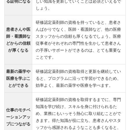
る証明になる
しい知識を更新していくことは必須といえるで
しょう。
研修認定薬剤師の資格を持っていると、患者さ
患者さんや医
んばかりでなく、医師・看護師など、他の医療
師・看護師な
スタッフからの信頼も厚くなるでしょう。医療
どからの信頼
従事者がそれぞれの専門性を生かして患者さん
が厚くなる
の手厚いサポートができるのは、とても重要な
ことです。
最新の薬学や
研修認定薬剤師の資格取得と更新を継続してい
医療を学ぶこ
ると、プログラムに沿って学習ができるため、
とができる
効率よく、最新の薬学や医療を学べます。
研修認定薬剤師の資格を取得するまでに、専門
知識を学び続け、スキルを身に付けられるた
仕事のモチベ
め、業務にもいっそう熱心に取り組むことがで
ーションアッ
きます。得た知識が役に立ち、患者さんやスタ
プにつながる
ッフから感謝されるようなことも多くなると、