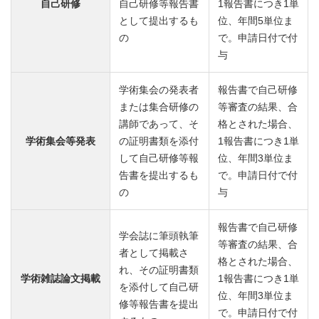
自己研修
自己研修等報告書
1報告書につき1単
として提出するも
位、年間5単位ま
の
で。申請日付で付
与
学術集会の発表者
報告書で自己研修
または集合研修の
等審査の結果、合
講師であって、そ
格とされた場合、
学術集会等発表
の証明書類を添付
1報告書につき1単
して自己研修等報
位、年間3単位ま
告書を提出するも
で。申請日付で付
の
与
報告書で自己研修
学会誌に筆頭執筆
等審査の結果、合
者として掲載さ
格とされた場合、
れ、その証明書類
学術雑誌論文掲載
1報告書につき1単
を添付して自己研
位、年間3単位ま
修等報告書を提出
で。申請日付で付