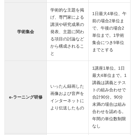
学術的な主題を掲
1日最大4単位、午
げ、専門家による
前の場合2単位ま
講演や研究成果の
で、午後の場合2
学術集会
発表、主題に関わ
単位まで。1学術
る項目の討論など
集会につき9単位
から構成されるこ
までとする
と
1講座1単位。1日
最大4単位まで。1
講義は講義とテス
いったん録画した
トの組み合わせで
画像および音声を
e-ラーニング研修
合計90分。90分
インターネットに
未満の場合は組み
より伝送したもの
合わせを認める。
年間の単位数制限
なし