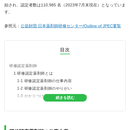
始され、認定者数は110,985 名（2023年7月末現在）となっていま
す。
参照元：
公益財団 日本薬剤師研修センター/Outline of JPEC要覧
目次
研修認定薬剤師
1.研修認定薬剤師とは
1-1.研修認定薬剤師の仕事内容
1-2.研修認定薬剤師のやりがい
1-3.かかりつけ薬剤師の認定要件の一つ
続きを読む
2.研修認定薬剤師の資格を取得するには？
2-1.資格の取得要件
2-2.資格の取得方法
2-3.資格の更新について