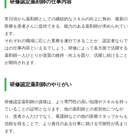
研修認定薬剤師の仕事内容
3.研修認定薬剤師を仕事で生かす
3-1.研修認定薬剤師が役立つ職場や業界は？
常日頃から薬剤師としての継続的なスキルの向上に努め、最新の
3-2.研修認定薬剤師を取得するメリット
医療を患者さんに提供できる、能力のある薬剤師が求められてい
3-3.研修認定薬剤師の転職事情
ます。
それぞれの職域に応じた業務を遂行できることが、認定者ならで
はの仕事内容といえるでしょう。研修によって各方面で活躍する
薬剤師一人ひとりが資質の維持・向上を図り、活躍し続けること
が期待されます。
研修認定薬剤師のやりがい
研修認定薬剤師の資格は、より専門性の高い知識やスキルを持っ
ていることの証明となります。他の薬剤師との差別化につなが
り、患者さんだけでなく、看護師などの他の医療スタッフからも
信頼を得ることで、より責任のある仕事に就ける可能性が高まり
ます。