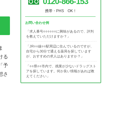
0120-866-153
携帯・PHS OK！
お問い合わせ例
「求人番号○○○○○○に興味があるので、評判
を教えていただけますか？」
「JR○○線○○駅周辺に住んでいるのですが、
ま
自宅から30分で通える薬局を探しています
ける
が、おすすめの求人はありますか？」
「予
「○○県○○市内で、残業が少ないドラッグスト
アを探しています。何か良い情報があれば教
想さ
えてください」