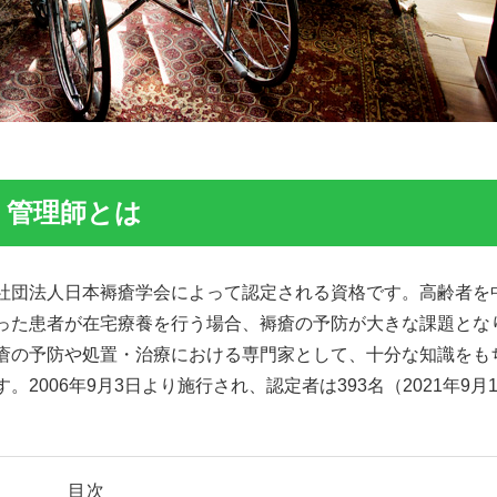
・管理師とは
社団法人日本褥瘡学会によって認定される資格です。高齢者を
った患者が在宅療養を行う場合、褥瘡の予防が大きな課題とな
瘡の予防や処置・治療における専門家として、十分な知識をも
006年9月3日より施行され、認定者は393名（2021年9月
目次