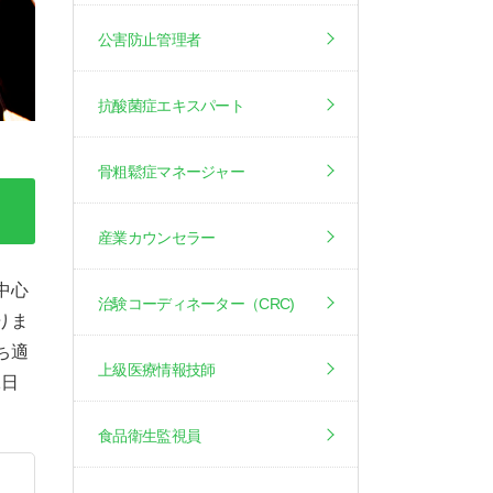
公害防止管理者
抗酸菌症エキスパート
骨粗鬆症マネージャー
産業カウンセラー
中心
治験コーディネーター（CRC)
りま
ち適
上級医療情報技師
1日
食品衛生監視員