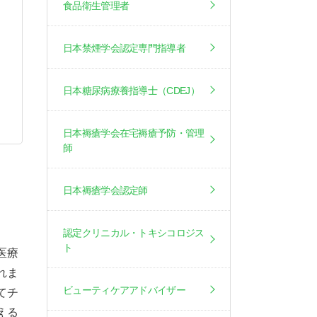
食品衛生管理者
日本禁煙学会認定専門指導者
日本糖尿病療養指導士（CDEJ）
日本褥瘡学会在宅褥瘡予防・管理
師
日本褥瘡学会認定師
認定クリニカル・トキシコロジス
ト
医療
れま
ビューティケアアドバイザー
てチ
える