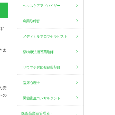
ヘルスケアアドバイザー
麻薬取締官
容に
メディカルアロマセラピスト
きま
薬物療法指導薬剤師
リウマチ財団登録薬剤師
臨床心理士
の安
への
労働衛生コンサルタント
医薬品製造管理者・