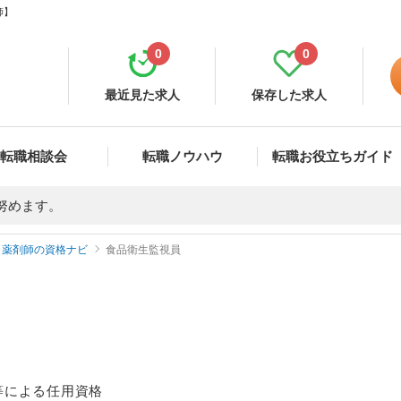
師】
0
0
最近見た求人
保存した求人
転職相談会
転職ノウハウ
転職お役立ちガイド
努めます。
薬剤師の資格ナビ
食品衛生監視員
等による任用資格