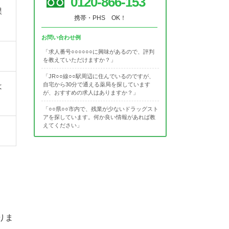
0120-866-153
課
携帯・PHS OK！
お問い合わせ例
「求人番号○○○○○○に興味があるので、評判
を教えていただけますか？」
「JR○○線○○駅周辺に住んでいるのですが、
自宅から30分で通える薬局を探しています
は
が、おすすめの求人はありますか？」
「○○県○○市内で、残業が少ないドラッグスト
アを探しています。何か良い情報があれば教
えてください」
りま