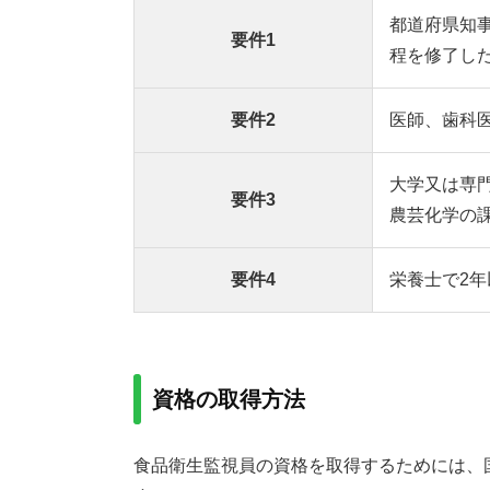
都道府県知
要件1
程を修了し
要件2
医師、歯科
大学又は専
要件3
農芸化学の
要件4
栄養士で2
資格の取得方法
食品衛生監視員の資格を取得するためには、