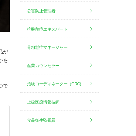
公害防止管理者
抗酸菌症エキスパート
骨粗鬆症マネージャー
品が
かを
産業カウンセラー
治験コーディネーター（CRC)
つで
上級医療情報技師
食品衛生監視員