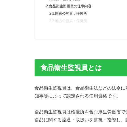
2.食品衛生監視員の仕事内容
2-1.国家公務員：検疫所
2-2.地方公務員：保健所
3.食品衛生監視員の資格を取得するには？
3-1.資格の取得要件
3-2.資格の取得方法
3-3.試験の難易度
4.食品衛生監視員に求められるもの
4-1.専門的知識は必須
食品衛生監視員とは
4-2.コミュニケーションスキルや協調性
4-3.判断力
5.食品衛生監視員の将来性
食品衛生監視員は、食品衛生法などの法令に
6.食品衛生監視員を仕事で活かす
知事等によって認定される任用資格です。
食品衛生監視員は検疫所を含む厚生労働省で
食品に関する流通・取扱いを監視・指導し、