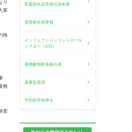
なり
医薬部外品等責任技術者
入業
環境衛生指導員
の検
インフェクションコントロール
ドクター（ICD）
毒物劇物取扱責任者
事
薬事監視員
業務
予防医学指導士
検査