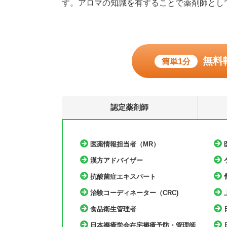
す。アロマの知識を有することで薬剤師とし
無料
簡単1分
認定薬剤師
医薬情報担当者（MR）
漢方アドバイザー
抗酸菌症エキスパート
治験コーディネーター（CRC)
食品衛生管理者
日本褥瘡学会在宅褥瘡予防・管理師