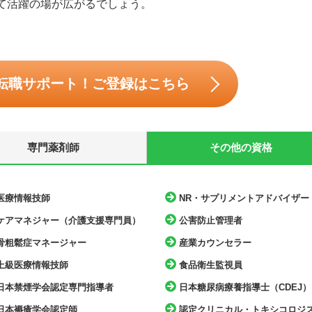
て活躍の場が広がるでしょう。
転職サポート！ご登録はこちら
専門薬剤師
その他の資格
医療情報技師
NR・サプリメントアドバイザー
ケアマネジャー（介護支援専門員）
公害防止管理者
骨粗鬆症マネージャー
産業カウンセラー
上級医療情報技師
食品衛生監視員
日本禁煙学会認定専門指導者
日本糖尿病療養指導士（CDEJ）
日本褥瘡学会認定師
認定クリニカル・トキシコロジ