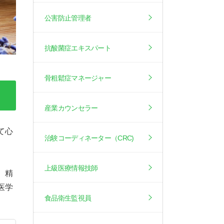
公害防止管理者
抗酸菌症エキスパート
骨粗鬆症マネージャー
産業カウンセラー
て心
治験コーディネーター（CRC)
。
上級医療情報技師
、精
医学
食品衛生監視員