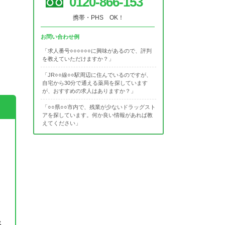
0120-866-153
携帯・PHS OK！
お問い合わせ例
「求人番号○○○○○○に興味があるので、評判
を教えていただけますか？」
「JR○○線○○駅周辺に住んでいるのですが、
自宅から30分で通える薬局を探しています
が、おすすめの求人はありますか？」
「○○県○○市内で、残業が少ないドラッグスト
アを探しています。何か良い情報があれば教
えてください」
ス