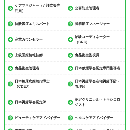
ケアマネジャー（介護支援専
公害防止管理者
門員）
抗酸菌症エキスパート
骨粗鬆症マネージャー
治験コーディネーター
産業カウンセラー
（CRC)
上級医療情報技師
食品衛生監視員
食品衛生管理者
日本禁煙学会認定専門指導者
日本糖尿病療養指導士
日本褥瘡学会在宅褥瘡予防・
（CDEJ）
管理師
認定クリニカル・トキシコロ
日本褥瘡学会認定師
ジスト
ビューティケアアドバイザー
ヘルスケアアドバイザー