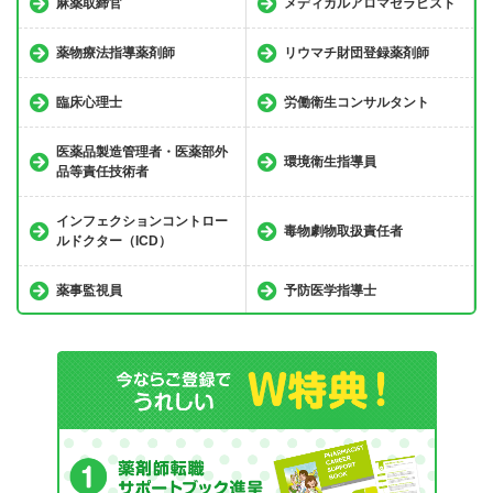
麻薬取締官
メディカルアロマセラピスト
薬物療法指導薬剤師
リウマチ財団登録薬剤師
臨床心理士
労働衛生コンサルタント
医薬品製造管理者・医薬部外
環境衛生指導員
品等責任技術者
インフェクションコントロー
毒物劇物取扱責任者
ルドクター（ICD）
薬事監視員
予防医学指導士