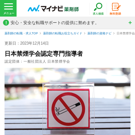
!
安心・安全な転職サポートの提供に努めます。
薬剤師の転職・求人TOP
薬剤師の転職お役立ちガイド
薬剤師の資格ナビ
日本禁煙学会
更新日：2023年12月14日
日本禁煙学会認定専門指導者
認定団体：一般社団法人 日本禁煙学会