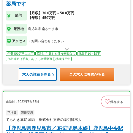
薬局です
【月収】30.0万円～50.0万円
給与
【年収】450万円
勤務地
鹿児島県 南さつま市
アクセス
※お問い合わせください
年収450万円以上可
原則、引越しを伴う転勤なし
残業月10ｈ以下
住宅補助（手当）あり
車通勤可
積極採用中
求人の詳細を見る
この求人に興味がある
更新日：2023年8月23日
保存する
正社員
調剤薬局
てらわき薬局 城西 株式会社文寿の薬剤師求人
【鹿児島県鹿児島市／JR鹿児島本線】鹿児島中央駅