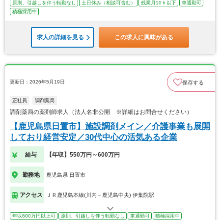
原則、引越しを伴う転勤なし
土日休み（相談可含む）
残業月10ｈ以下
車通勤可
積極採用中
求人の詳細を見る
この求人に興味がある
更新日：2026年5月19日
保存する
正社員
調剤薬局
調剤薬局の薬剤師求人（法人名非公開 ※詳細はお問合せください）
【鹿児島県日置市】施設調剤メイン／介護事業も展開
しており経営安定／30代中心の活気ある企業
給与
【年収】550万円～600万円
勤務地
鹿児島県 日置市
アクセス
ＪＲ鹿児島本線(川内－鹿児島中央) 伊集院駅
年収600万円以上可
原則、引越しを伴う転勤なし
車通勤可
積極採用中