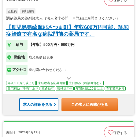
正社員
調剤薬局
調剤薬局の薬剤師求人（法人名非公開 ※詳細はお問合せください）
【鹿児島県薩摩郡さつま町】年収600万円可能。認知
症治療で有名な病院門前の薬局です。
給与
【年収】500万円～600万円
勤務地
鹿児島県 姶良市
アクセス
※お問い合わせください
年収600万円以上可
未経験者も応募可能
土日休み（相談可含む）
住宅補助（手当）あり
車通勤可
積極採用中
年間休日120日以上
在宅業務あり
求人の詳細を見る
この求人に興味がある
更新日：2026年6月19日
保存する