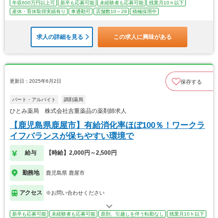
年収600万円以上可
新卒も応募可能
未経験者も応募可能
残業月10ｈ以下
産休・育休取得実績有り
車通勤可
店舗数10～29
積極採用中
求人の詳細を見る
この求人に興味がある
更新日：2025年6月2日
保存する
パート・アルバイト
調剤薬局
ひとみ薬局 株式会社吉重薬品の薬剤師求人
【鹿児島県鹿屋市】有給消化率ほぼ100％！ワークラ
イフバランスが保ちやすい環境で
給与
【時給】2,000円～2,500円
勤務地
鹿児島県 鹿屋市
アクセス
※お問い合わせください
新卒も応募可能
未経験者も応募可能
原則、引越しを伴う転勤なし
残業月10ｈ以下