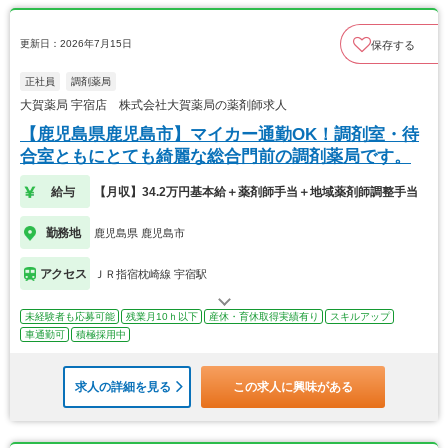
更新日：2026年7月15日
保存する
正社員
調剤薬局
大賀薬局 宇宿店 株式会社大賀薬局の薬剤師求人
【鹿児島県鹿児島市】マイカー通勤OK！調剤室・待
合室ともにとても綺麗な総合門前の調剤薬局です。
給与
【月収】34.2万円基本給＋薬剤師手当＋地域薬剤師調整手当
勤務地
鹿児島県 鹿児島市
アクセス
ＪＲ指宿枕崎線 宇宿駅
未経験者も応募可能
残業月10ｈ以下
産休・育休取得実績有り
スキルアップ
車通勤可
積極採用中
求人の詳細を見る
この求人に興味がある