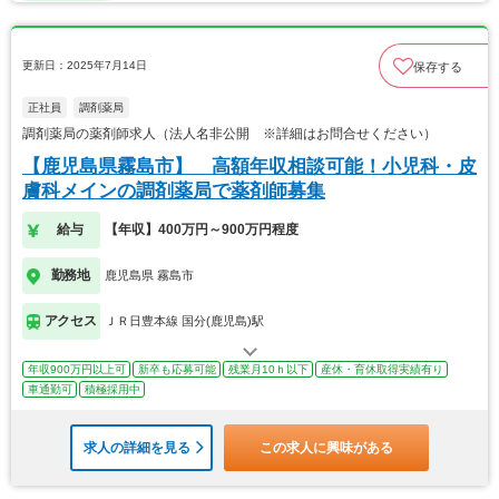
更新日：2025年7月14日
保存する
正社員
調剤薬局
調剤薬局の薬剤師求人（法人名非公開 ※詳細はお問合せください）
【鹿児島県霧島市】 高額年収相談可能！小児科・皮
膚科メインの調剤薬局で薬剤師募集
給与
【年収】400万円～900万円程度
勤務地
鹿児島県 霧島市
アクセス
ＪＲ日豊本線 国分(鹿児島)駅
年収900万円以上可
新卒も応募可能
残業月10ｈ以下
産休・育休取得実績有り
車通勤可
積極採用中
求人の詳細を見る
この求人に興味がある