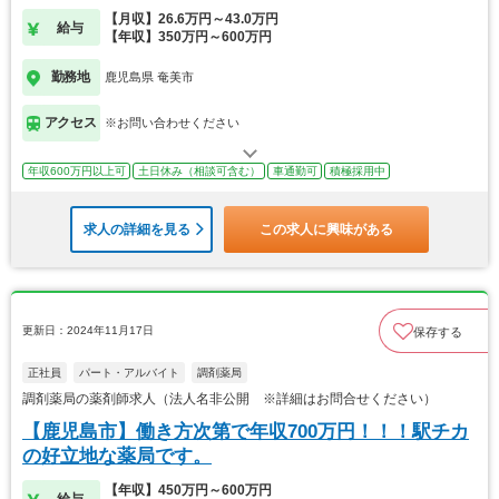
【月収】26.6万円～43.0万円
給与
【年収】350万円～600万円
勤務地
鹿児島県 奄美市
アクセス
※お問い合わせください
年収600万円以上可
土日休み（相談可含む）
車通勤可
積極採用中
求人の詳細を見る
この求人に興味がある
更新日：2024年11月17日
保存する
正社員
パート・アルバイト
調剤薬局
調剤薬局の薬剤師求人（法人名非公開 ※詳細はお問合せください）
【鹿児島市】働き方次第で年収700万円！！！駅チカ
の好立地な薬局です。
【年収】450万円～600万円
給与