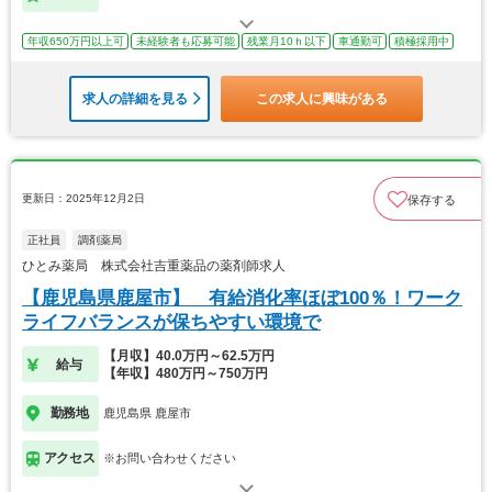
年収650万円以上可
未経験者も応募可能
残業月10ｈ以下
車通勤可
積極採用中
求人の詳細を見る
この求人に興味がある
更新日：2025年12月2日
保存する
正社員
調剤薬局
ひとみ薬局 株式会社吉重薬品の薬剤師求人
【鹿児島県鹿屋市】 有給消化率ほぼ100％！ワーク
ライフバランスが保ちやすい環境で
【月収】40.0万円～62.5万円
給与
【年収】480万円～750万円
勤務地
鹿児島県 鹿屋市
アクセス
※お問い合わせください