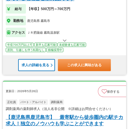
給与
【年収】500万円～700万円
勤務地
鹿児島県 霧島市
アクセス
ＪＲ肥薩線 霧島温泉駅
年収700万円以上可
新卒も応募可能
未経験者も応募可能
原則、引越しを伴う転勤なし
積極採用中
求人の詳細を見る
この求人に興味がある
更新日：2026年5月26日
保存する
正社員
パート・アルバイト
調剤薬局
調剤薬局の薬剤師求人（法人名非公開 ※詳細はお問合せください）
【鹿児島県鹿児島市】 最寄駅から徒歩圏内の駅チカ
求人！独立のノウハウも学ぶことができます