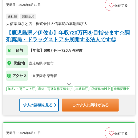
更新日：2026年6月19日
保存する
正社員
調剤薬局
大信薬局さと店 株式会社大信薬局の薬剤師求人
【鹿児島県／伊佐市】年収720万円を目指せます☆調
剤薬局・ドラッグストアを展開する法人です◎
給与
【年収】600万円～720万円程度
勤務地
鹿児島県 伊佐市
アクセス
ＪＲ肥薩線 栗野駅
年収700万円以上可
産休・育休取得実績有り
車通勤可
店舗数30以上
積極採用中
求人の詳細を見る
この求人に興味がある
更新日：2026年6月18日
保存する