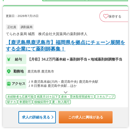
更新日：2026年7月15日
保存する
正社員
調剤薬局
てらわき薬局 城西 株式会社大賀薬局の薬剤師求人
【鹿児島県鹿児島市】福岡県を拠点にチェーン展開を
する企業にて薬剤師募集！
給与
【月収】34.2万円基本給＋薬剤師手当＋地域薬剤師調整手当
勤務地
鹿児島県 鹿児島市
ＪＲ鹿児島本線(川内－鹿児島中央) 鹿児島中央駅
アクセス
ＪＲ日豊本線 鹿児島中央駅…ほか
未経験者も応募可能
残業月10ｈ以下
産休・育休取得実績有り
スキルアップ
駅チカ
車通勤可
積極採用中
夏～秋入職可
求人の詳細を見る
この求人に興味がある