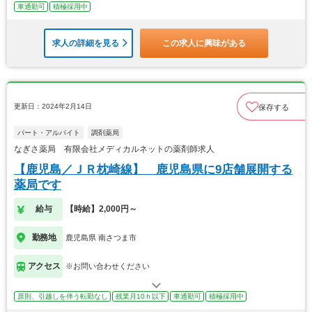
車通勤可
積極採用中
求人の詳細を見る
この求人に興味がある
更新日：2024年2月14日
保存する
パート・アルバイト
調剤薬局
なぎさ薬局 有限会社メディカルネットの薬剤師求人
【鹿児島／ＪＲ枕崎線】 鹿児島県に9店舗展開する
薬局です
給与
【時給】2,000円～
勤務地
鹿児島県 南さつま市
アクセス
※お問い合わせください
原則、引越しを伴う転勤なし
残業月10ｈ以下
車通勤可
積極採用中