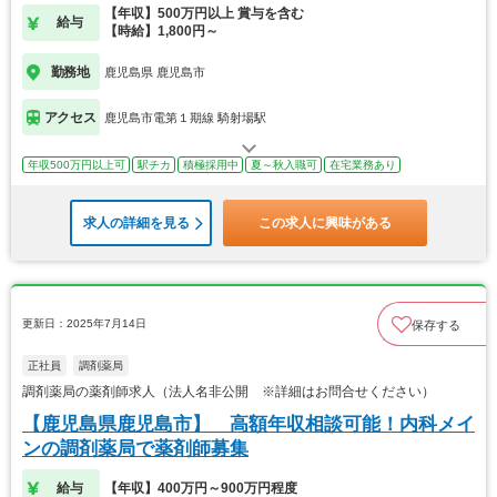
【年収】500万円以上 賞与を含む
給与
【時給】1,800円～
勤務地
鹿児島県 鹿児島市
アクセス
鹿児島市電第１期線 騎射場駅
年収500万円以上可
駅チカ
積極採用中
夏～秋入職可
在宅業務あり
求人の詳細を見る
この求人に興味がある
更新日：2025年7月14日
保存する
正社員
調剤薬局
調剤薬局の薬剤師求人（法人名非公開 ※詳細はお問合せください）
【鹿児島県鹿児島市】 高額年収相談可能！内科メイ
ンの調剤薬局で薬剤師募集
給与
【年収】400万円～900万円程度