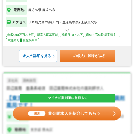
勤務地
鹿児島県 鹿児島市
アクセス
ＪＲ鹿児島本線(川内－鹿児島中央) 上伊集院駅
年収900万円以上可
新卒も応募可能
残業月10ｈ以下
産休・育休取得実績有り
車通勤可
積極採用中
求人の詳細を見る
この求人に興味がある