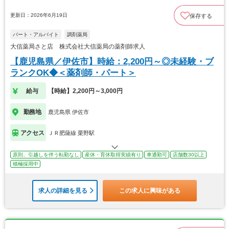
更新日：2026年6月19日
保存する
パート・アルバイト
調剤薬局
大信薬局さと店 株式会社大信薬局の薬剤師求人
【鹿児島県／伊佐市】時給：2,200円～◎未経験・ブ
ランクOK◆＜薬剤師・パート＞
給与
【時給】2,200円～3,000円
勤務地
鹿児島県 伊佐市
アクセス
ＪＲ肥薩線 栗野駅
原則、引越しを伴う転勤なし
産休・育休取得実績有り
車通勤可
店舗数30以上
積極採用中
求人の詳細を見る
この求人に興味がある