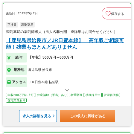
更新日：2025年5月7日
保存する
正社員
調剤薬局
調剤薬局の薬剤師求人（法人名非公開 ※詳細はお問合せください）
【鹿児島県姶良市／JR日豊本線】 高年収ご相談可
能！残業もほとんどありません
給与
【年収】500万円～600万円
勤務地
鹿児島県 姶良市
アクセス
ＪＲ日豊本線 帖佐駅
年収600万円以上可
住宅補助（手当）あり
車通勤可
積極採用中
管理職候補
在宅業務あり
求人の詳細を見る
この求人に興味がある