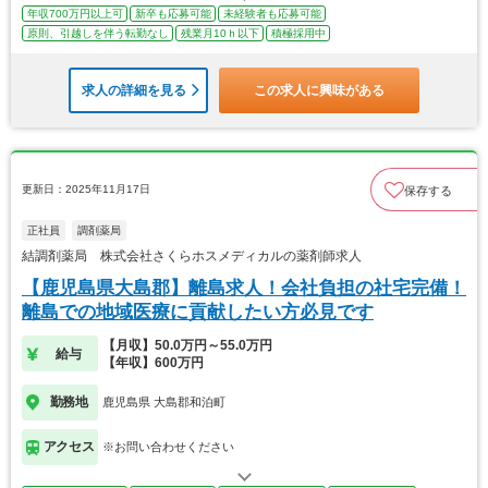
年収700万円以上可
新卒も応募可能
未経験者も応募可能
原則、引越しを伴う転勤なし
残業月10ｈ以下
積極採用中
求人の詳細を見る
この求人に興味がある
更新日：2025年11月17日
保存する
正社員
調剤薬局
結調剤薬局 株式会社さくらホスメディカルの薬剤師求人
【鹿児島県大島郡】離島求人！会社負担の社宅完備！
離島での地域医療に貢献したい方必見です
【月収】50.0万円～55.0万円
給与
【年収】600万円
勤務地
鹿児島県 大島郡和泊町
アクセス
※お問い合わせください