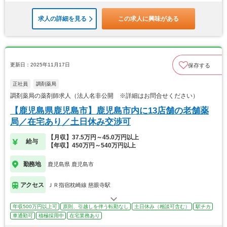
求人の詳細を見る
この求人に興味がある
更新日：2025年11月17日
保存する
正社員
調剤薬局
調剤薬局の薬剤師求人（法人名非公開 ※詳細はお問合せください）
【鹿児島県鹿児島市】鹿児島市内に13店舗の老舗薬
局／在宅あり／土日休み交渉可
【月収】37.5万円～45.0万円以上
給与
【年収】450万円～540万円以上
勤務地
鹿児島県 鹿児島市
アクセス
ＪＲ指宿枕崎線 慈眼寺駅
年収500万円以上可
原則、引越しを伴う転勤なし
土日休み（相談可含む）
駅チカ
車通勤可
積極採用中
在宅業務あり