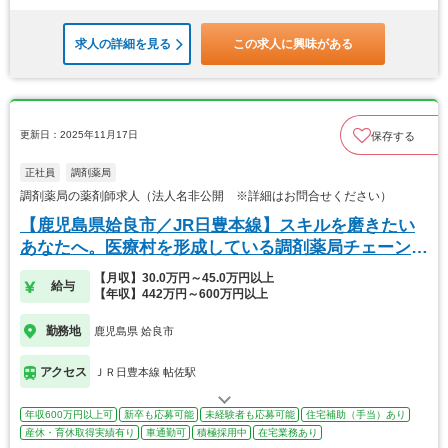
求人の詳細を見る
この求人に興味がある
更新日：2025年11月17日
保存する
正社員
調剤薬局
調剤薬局の薬剤師求人（法人名非公開 ※詳細はお問合せください）
【鹿児島県姶良市／JR日豊本線】スキルを磨きたい
あなたへ。医療村を形成している調剤薬局チェーンで
す
【月収】30.0万円～45.0万円以上
給与
【年収】442万円～600万円以上
勤務地
鹿児島県 姶良市
アクセス
ＪＲ日豊本線 帖佐駅
年収600万円以上可
新卒も応募可能
未経験者も応募可能
住宅補助（手当）あり
産休・育休取得実績有り
車通勤可
積極採用中
在宅業務あり