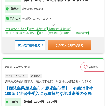
【年収】560万円～880万円程度 30歳～40歳モデル
勤務地
鹿児島県 鹿児島市
アクセス
※お問い合わせください
年収800万円以上可
新卒も応募可能
未経験者も応募可能
原則、引越しを伴う転勤なし
駅チカ
車通勤可
店舗数1～9
積極採用中
求人の詳細を見る
この求人に興味がある
更新日：2020年3月4日
保存する
パート・アルバイト
調剤薬局
調剤薬局の薬剤師求人（法人名非公開 ※詳細はお問合せください）
【鹿児島県鹿児島市／鹿児島市電】 有給消化率
100％！実習生受入にも積極的な地域密着の薬局
給与
【時給】2,000円～2,500円