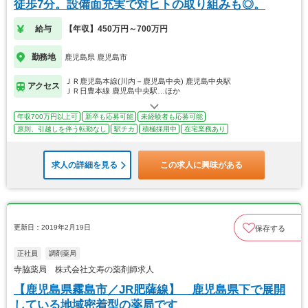
徒歩7分。設備面充実で対ヒトの取り組みも◎。
給与
【年収】450万円～700万円
勤務地
鹿児島県 鹿児島市
ＪＲ鹿児島本線(川内－鹿児島中央) 鹿児島中央駅
アクセス
ＪＲ日豊本線 鹿児島中央駅…ほか
年収700万円以上可
新卒も応募可能
未経験者も応募可能
原則、引越しを伴う転勤なし
駅チカ
積極採用中
在宅業務あり
求人の詳細を見る
この求人に興味がある
更新日：2019年2月19日
保存する
正社員
調剤薬局
寺脇薬局 株式会社文寿の薬剤師求人
【鹿児島県霧島市／JR肥薩線】 鹿児島県下で展開
している地域密着型の薬局です