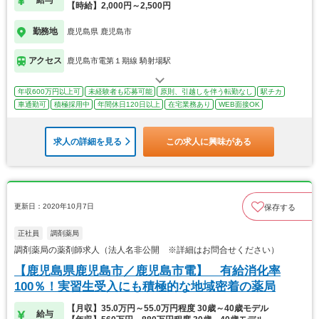
【時給】2,000円～2,500円
勤務地
鹿児島県 鹿児島市
アクセス
鹿児島市電第１期線 騎射場駅
年収600万円以上可
未経験者も応募可能
原則、引越しを伴う転勤なし
駅チカ
車通勤可
積極採用中
年間休日120日以上
在宅業務あり
WEB面接OK
求人の詳細を見る
この求人に興味がある
更新日：2020年10月7日
保存する
正社員
調剤薬局
調剤薬局の薬剤師求人（法人名非公開 ※詳細はお問合せください）
【鹿児島県鹿児島市／鹿児島市電】 有給消化率
100％！実習生受入にも積極的な地域密着の薬局
【月収】35.0万円～55.0万円程度 30歳～40歳モデル
給与