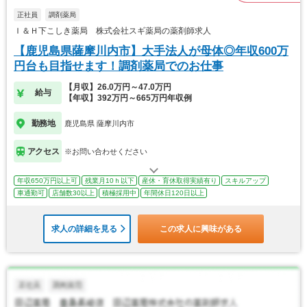
正社員
調剤薬局
Ｉ＆Ｈ下こしき薬局 株式会社スギ薬局の薬剤師求人
【鹿児島県薩摩川内市】大手法人が母体◎年収600万
円台も目指せます！調剤薬局でのお仕事
【月収】26.0万円～47.0万円
給与
【年収】392万円～665万円年収例
勤務地
鹿児島県 薩摩川内市
アクセス
※お問い合わせください
年収650万円以上可
残業月10ｈ以下
産休・育休取得実績有り
スキルアップ
車通勤可
店舗数30以上
積極採用中
年間休日120日以上
求人の詳細を見る
この求人に興味がある