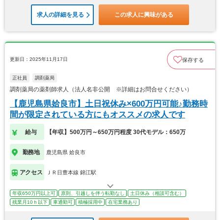
求人の詳細を見る
この求人に興味がある
更新日：2025年11月17日
保存する
正社員
調剤薬局
調剤薬局の薬剤師求人（法人名非公開 ※詳細はお問合せください）
【鹿児島県姶良市】土日祝休み×600万円可能♪勤務時
間が限定されている方にもオススメの求人です
給与
【年収】500万円～650万円程度 30代モデル：650万
勤務地
鹿児島県 姶良市
アクセス
ＪＲ日豊本線 錦江駅
年収650万円以上可
原則、引越しを伴う転勤なし
土日休み（相談可含む）
残業月10ｈ以下
車通勤可
積極採用中
在宅業務あり