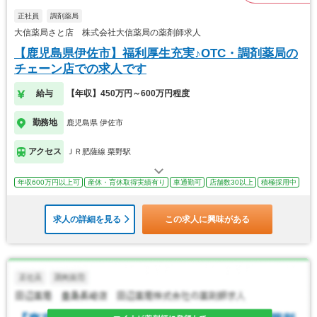
正社員
調剤薬局
大信薬局さと店 株式会社大信薬局の薬剤師求人
【鹿児島県伊佐市】福利厚生充実♪OTC・調剤薬局の
チェーン店での求人です
給与
【年収】450万円～600万円程度
勤務地
鹿児島県 伊佐市
アクセス
ＪＲ肥薩線 栗野駅
年収600万円以上可
産休・育休取得実績有り
車通勤可
店舗数30以上
積極採用中
求人の詳細を見る
この求人に興味がある