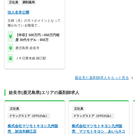
正社員
調剤薬局
法人名非公開
主婦（夫）の方々がメインとなって
働かれている職場で…
【年収】500万円～650万円程
度 30代モデル：650万
鹿児島県 姶良市
ＪＲ日豊本線 錦江駅
最近見た薬剤師求人をもっと見る
姶良市(鹿児島県)エリアの薬剤師求人
正社員
正社員
ドラッグストア（OTCのみ）
ドラッグストア（OTCのみ）
株式会社マツモトキヨシ九州販
株式会社マツモトキヨシ九州販
売 加治木錦江店
売 マツモトキヨシ あいらAコ