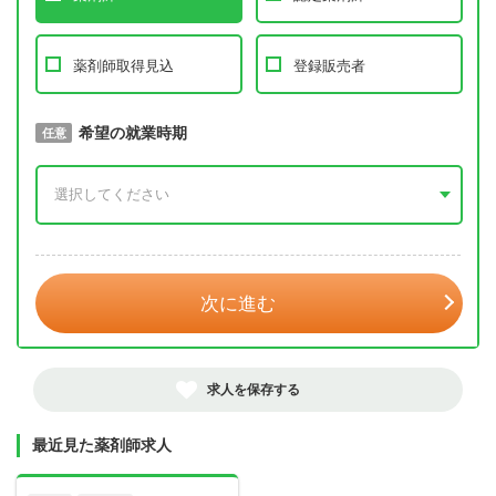
薬剤師取得見込
登録販売者
取得予定年
希望の就業時期
必須
任意
年 3月
次に進む
求人を保存する
最近見た薬剤師求人