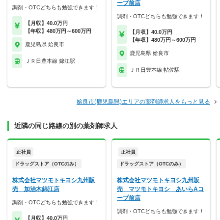
ープ前店
調剤・OTCどちらも勉強できます！
調剤・OTCどちらも勉強できます！
【月収】40.0万円
【年収】480万円～600万円
【月収】40.0万円
【年収】480万円～600万円
鹿児島県 姶良市
鹿児島県 姶良市
ＪＲ日豊本線 錦江駅
ＪＲ日豊本線 帖佐駅
姶良市(鹿児島県)エリアの薬剤師求人をもっと見る
近隣の同じ路線の別の薬剤師求人
正社員
正社員
ドラッグストア（OTCのみ）
ドラッグストア（OTCのみ）
株式会社マツモトキヨシ九州販
株式会社マツモトキヨシ九州販
売 加治木錦江店
売 マツモトキヨシ あいらAコ
ープ前店
調剤・OTCどちらも勉強できます！
調剤・OTCどちらも勉強できます！
【月収】40.0万円