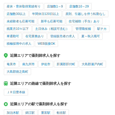
産休・育休取得実績有り
店舗数1～9
店舗数10～29
店舗数30以上
年間休日120日以上
原則、引越しを伴う転勤なし
未経験者も応募可能
新卒も応募可能
住宅補助（手当）あり
残業月10ｈ以下
土日休み（相談可含む）
管理職候補
駅チカ
車通勤可
在宅業務あり
登録販売者の求人
夏～秋入職可
積極採用中の求人
WEB面接OK
近隣エリアで薬剤師求人を探す
奄美市
南九州市
伊佐市
肝属郡肝付町
大島郡瀬戸内町
大島郡徳之島町
近隣エリアの路線で薬剤師求人を探す
ＪＲ日豊本線
近隣エリアの駅で薬剤師求人を探す
加治木駅
錦江駅
重富駅
帖佐駅