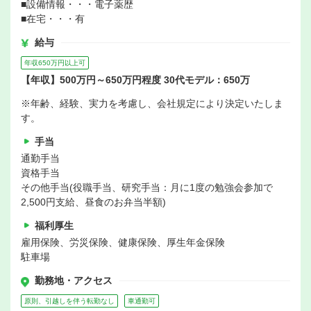
■設備情報・・・電子薬歴
■在宅・・・有
給与
年収650万円以上可
【年収】500万円～650万円程度 30代モデル：650万
※年齢、経験、実力を考慮し、会社規定により決定いたしま
す。
手当
通勤手当
資格手当
その他手当(役職手当、研究手当：月に1度の勉強会参加で
2,500円支給、昼食のお弁当半額)
福利厚生
雇用保険、労災保険、健康保険、厚生年金保険
駐車場
勤務地・アクセス
原則、引越しを伴う転勤なし
車通勤可