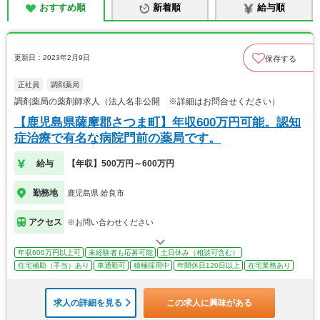
おすすめ順
新着順
給与順
更新日：2023年2月9日
保存する
正社員
調剤薬局
調剤薬局の薬剤師求人（法人名非公開 ※詳細はお問合せください）
【鹿児島県薩摩郡さつま町】年収600万円可能。認知
症治療で有名な病院門前の薬局です。
給与
【年収】500万円～600万円
勤務地
鹿児島県 姶良市
アクセス
※お問い合わせください
年収600万円以上可
未経験者も応募可能
土日休み（相談可含む）
住宅補助（手当）あり
車通勤可
積極採用中
年間休日120日以上
在宅業務あり
求人の詳細を見る
この求人に興味がある