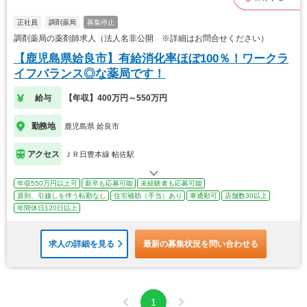
正社員
調剤薬局
募集停止
調剤薬局の薬剤師求人（法人名非公開 ※詳細はお問合せください）
【鹿児島県姶良市】有給消化率ほぼ100％！ワークラ
イフバランス◎な薬局です！
給与
【年収】400万円～550万円
勤務地
鹿児島県 姶良市
アクセス
ＪＲ日豊本線 帖佐駅
年収550万円以上可
新卒も応募可能
未経験者も応募可能
原則、引越しを伴う転勤なし
住宅補助（手当）あり
車通勤可
店舗数30以上
年間休日120日以上
求人の詳細を見る
最新の募集状況を問い合わせる
1