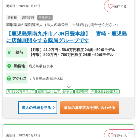
更新日：2026年3月16日
保存する
正社員
調剤薬局
募集停止
調剤薬局の薬剤師求人（法人名非公開 ※詳細はお問合せください）
【鹿児島県南九州市／JR日豊本線】 宮崎・鹿児島
に店舗展開をする薬局グループです
【月収】41.0万円～58.0万円程度 24歳～50歳モデル
給与
【年収】500万円～700万円程度 24歳～50歳モデル
勤務地
鹿児島県 姶良市
アクセス
ＪＲ日豊本線 加治木駅
年収700万円以上可
残業月10ｈ以下
駅チカ
車通勤可
年間休日120日以上
求人の詳細を見る
最新の募集状況を問い合わせる
更新日：2026年6月29日
保存する