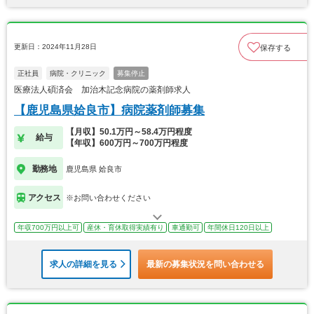
更新日：2024年11月28日
保存する
正社員
病院・クリニック
募集停止
医療法人碩済会 加治木記念病院の薬剤師求人
【鹿児島県姶良市】病院薬剤師募集
【月収】50.1万円～58.4万円程度
給与
【年収】600万円～700万円程度
勤務地
鹿児島県 姶良市
アクセス
※お問い合わせください
年収700万円以上可
産休・育休取得実績有り
車通勤可
年間休日120日以上
求人の詳細を見る
最新の募集状況を問い合わせる