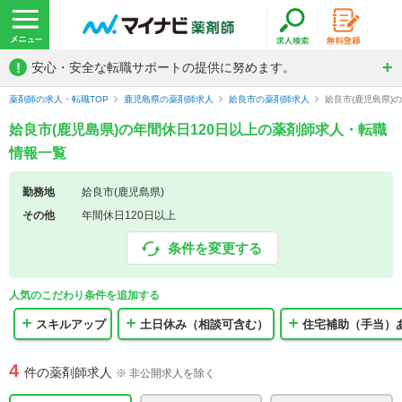
!
安心・安全な転職サポートの提供に努めます。
薬剤師の求人・転職TOP
鹿児島県の薬剤師求人
姶良市の薬剤師求人
姶良市(鹿児島県)
姶良市(鹿児島県)の年間休日120日以上の薬剤師求人・転職
情報一覧
勤務地
姶良市(鹿児島県)
その他
年間休日120日以上
条件を変更する
人気のこだわり条件を追加する
スキルアップ
土日休み（相談可含む）
住宅補助（手当）
4
件の薬剤師求人
※ 非公開求人を除く