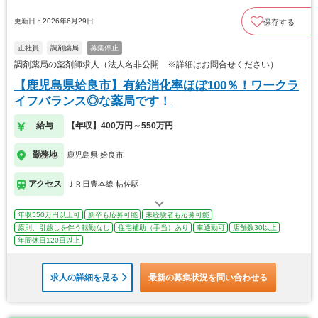
更新日：2026年6月29日
保存する
正社員
調剤薬局
募集停止
調剤薬局の薬剤師求人（法人名非公開 ※詳細はお問合せください）
【鹿児島県姶良市】有給消化率ほぼ100％！ワークラ
イフバランス◎な薬局です！
給与
【年収】400万円～550万円
勤務地
鹿児島県 姶良市
アクセス
ＪＲ日豊本線 帖佐駅
年収550万円以上可
新卒も応募可能
未経験者も応募可能
原則、引越しを伴う転勤なし
住宅補助（手当）あり
車通勤可
店舗数30以上
年間休日120日以上
求人の詳細を見る
最新の募集状況を問い合わせる