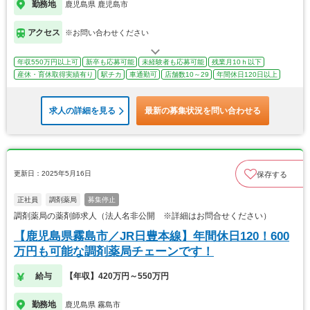
勤務地
鹿児島県 鹿児島市
アクセス
※お問い合わせください
年収550万円以上可
新卒も応募可能
未経験者も応募可能
残業月10ｈ以下
産休・育休取得実績有り
駅チカ
車通勤可
店舗数10～29
年間休日120日以上
求人の詳細を見る
最新の募集状況を問い合わせる
更新日：2025年5月16日
保存する
正社員
調剤薬局
募集停止
調剤薬局の薬剤師求人（法人名非公開 ※詳細はお問合せください）
【鹿児島県霧島市／JR日豊本線】年間休日120！600
万円も可能な調剤薬局チェーンです！
給与
【年収】420万円～550万円
勤務地
鹿児島県 霧島市