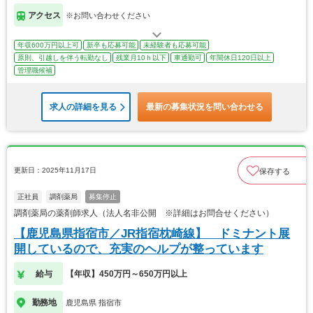
アクセス
※お問い合わせください
年収600万円以上可
新卒も応募可能
未経験者も応募可能
原則、引越しを伴う転勤なし
残業月10ｈ以下
車通勤可
年間休日120日以上
管理職候補
求人の詳細を見る
最新の募集状況を問い合わせる
更新日：2025年11月17日
保存する
正社員
調剤薬局
募集停止
調剤薬局の薬剤師求人（法人名非公開 ※詳細はお問合せください）
【鹿児島県指宿市／JR指宿枕崎線】 ドミナント展
開しているので、充実のヘルプが整っています
給与
【年収】450万円～650万円以上
勤務地
鹿児島県 指宿市