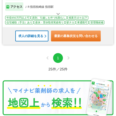
アクセス
ＪＲ指宿枕崎線 指宿駅
年収650万円以上可
原則、引越しを伴う転勤なし
残業月10ｈ以下
住宅補助（手当）あり
産休・育休取得実績有り
駅チカ
車通勤可
管理職候補
求人の詳細を見る
最新の募集状況を問い合わせる
1
25件／25件