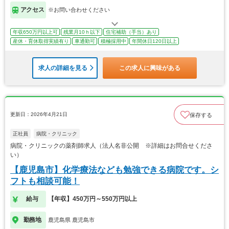
アクセス
※お問い合わせください
年収650万円以上可
残業月10ｈ以下
住宅補助（手当）あり
産休・育休取得実績有り
車通勤可
積極採用中
年間休日120日以上
求人の詳細を見る
この求人に興味がある
更新日：2026年4月21日
保存する
正社員
病院・クリニック
病院・クリニックの薬剤師求人（法人名非公開 ※詳細はお問合せくださ
い）
【鹿児島市】化学療法なども勉強できる病院です。シ
フトも相談可能！
給与
【年収】450万円～550万円以上
勤務地
鹿児島県 鹿児島市