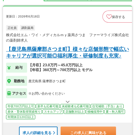
更新日：2026年6月18日
保存する
正社員
調剤薬局
株式会社エム・ワイ・メディカルｍｙ薬局さつま ファーマライズ株式会社
の薬剤師求人
【鹿児島県薩摩郡さつま町】様々な店舗形態で幅広い
キャリアが選択可能◎福利厚生・研修制度も充実♪
【月収】23.0万円～45.0万円以上
給与
【年収】360万円～700万円以上 モデル
勤務地
鹿児島県 薩摩郡さつま町
アクセス
※お問い合わせください
年収700万円以上可
新卒も応募可能
未経験者も応募可能
住宅補助（手当）あり
産休・育休取得実績有り
スキルアップ
店舗数30以上
積極採用中
夏～秋入職可
年間休日120日以上
求人の詳細を見る
この求人に興味がある