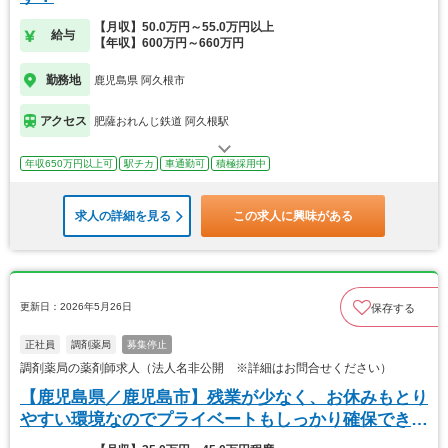
【月収】50.0万円～55.0万円以上
給与
【年収】600万円～660万円
勤務地
鹿児島県 阿久根市
アクセス
肥薩おれんじ鉄道 阿久根駅
年収650万円以上可
駅チカ
車通勤可
積極採用中
求人の詳細を見る
この求人に興味がある
更新日：2026年5月26日
保存する
正社員
調剤薬局
募集停止
調剤薬局の薬剤師求人（法人名非公開 ※詳細はお問合せください）
【鹿児島県／鹿児島市】残業が少なく、お休みもとり
やすい環境なのでプライベートもしっかり確保できま
す◎