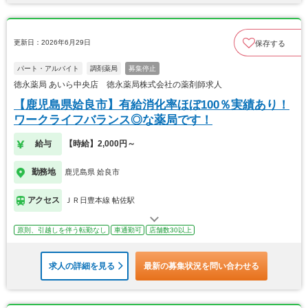
更新日：2026年6月29日
保存する
パート・アルバイト
調剤薬局
募集停止
徳永薬局 あいら中央店 徳永薬局株式会社の薬剤師求人
【鹿児島県姶良市】有給消化率ほぼ100％実績あり！
ワークライフバランス◎な薬局です！
給与
【時給】2,000円～
勤務地
鹿児島県 姶良市
アクセス
ＪＲ日豊本線 帖佐駅
原則、引越しを伴う転勤なし
車通勤可
店舗数30以上
求人の詳細を見る
最新の募集状況を問い合わせる