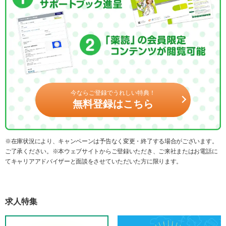
今ならご登録でうれしい特典！
無料登録はこちら
※在庫状況により、キャンペーンは予告なく変更・終了する場合がございます。
ご了承ください。※本ウェブサイトからご登録いただき、ご来社またはお電話に
てキャリアアドバイザーと面談をさせていただいた方に限ります。
求人特集