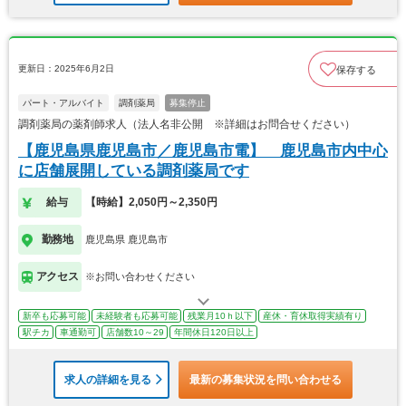
更新日：2025年6月2日
保存する
パート・アルバイト
調剤薬局
募集停止
調剤薬局の薬剤師求人（法人名非公開 ※詳細はお問合せください）
【鹿児島県鹿児島市／鹿児島市電】 鹿児島市内中心
に店舗展開している調剤薬局です
給与
【時給】2,050円～2,350円
勤務地
鹿児島県 鹿児島市
アクセス
※お問い合わせください
新卒も応募可能
未経験者も応募可能
残業月10ｈ以下
産休・育休取得実績有り
駅チカ
車通勤可
店舗数10～29
年間休日120日以上
求人の詳細を見る
最新の募集状況を問い合わせる