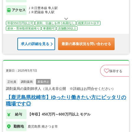
ＪＲ日豊本線 隼人駅
アクセス
ＪＲ肥薩線 隼人駅
年収550万円以上可
原則、引越しを伴う転勤なし
残業月10ｈ以下
産休・育休取得実績有り
車通勤可
店舗数30以上
求人の詳細を見る
最新の募集状況を問い合わせる
更新日：2025年5月7日
保存する
正社員
調剤薬局
募集停止
調剤薬局の薬剤師求人（法人名非公開 ※詳細はお問合せください）
【鹿児島県枕崎市】ゆったり働きたい方にピッタリの
職場です◎
給与
【年収】450万円～600万円以上 モデル
勤務地
鹿児島県 南さつま市