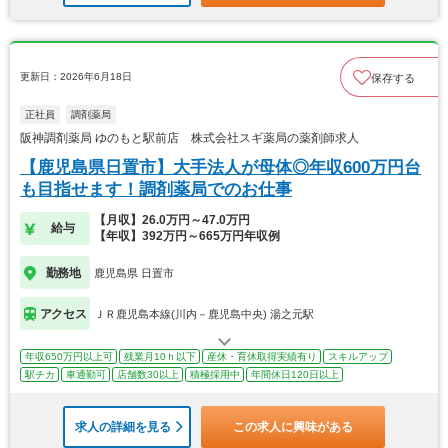
更新日：2026年6月18日
保存する
正社員
調剤薬局
阪神調剤薬局 ゆのもと駅前店 株式会社スギ薬局の薬剤師求人
【鹿児島県日置市】大手法人が母体◎年収600万円台
も目指せます！調剤薬局でのお仕事
【月収】26.0万円～47.0万円
給与
【年収】392万円～665万円年収例
勤務地
鹿児島県 日置市
アクセス
ＪＲ鹿児島本線(川内－鹿児島中央) 湯之元駅
年収650万円以上可
残業月10ｈ以下
産休・育休取得実績有り
スキルアップ
駅チカ
車通勤可
店舗数30以上
積極採用中
年間休日120日以上
求人の詳細を見る
この求人に興味がある