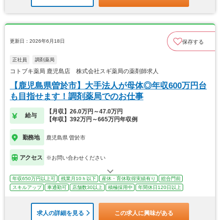
更新日：2026年6月18日
保存する
正社員
調剤薬局
コトブキ薬局 鹿児島店 株式会社スギ薬局の薬剤師求人
【鹿児島県曽於市】大手法人が母体◎年収600万円台
も目指せます！調剤薬局でのお仕事
【月収】26.0万円～47.0万円
給与
【年収】392万円～665万円年収例
勤務地
鹿児島県 曽於市
アクセス
※お問い合わせください
年収650万円以上可
残業月10ｈ以下
産休・育休取得実績有り
総合門前
スキルアップ
車通勤可
店舗数30以上
積極採用中
年間休日120日以上
求人の詳細を見る
この求人に興味がある