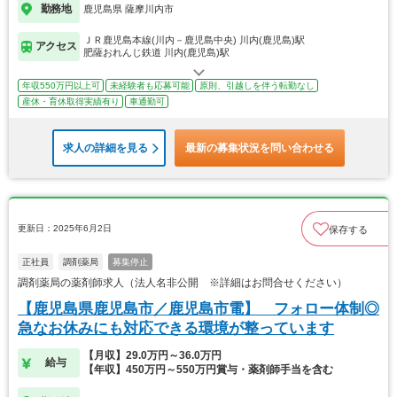
勤務地
鹿児島県 薩摩川内市
ＪＲ鹿児島本線(川内－鹿児島中央) 川内(鹿児島)駅
アクセス
肥薩おれんじ鉄道 川内(鹿児島)駅
年収550万円以上可
未経験者も応募可能
原則、引越しを伴う転勤なし
産休・育休取得実績有り
車通勤可
求人の詳細を見る
最新の募集状況を問い合わせる
更新日：2025年6月2日
保存する
正社員
調剤薬局
募集停止
調剤薬局の薬剤師求人（法人名非公開 ※詳細はお問合せください）
【鹿児島県鹿児島市／鹿児島市電】 フォロー体制◎
急なお休みにも対応できる環境が整っています
【月収】29.0万円～36.0万円
給与
【年収】450万円～550万円賞与・薬剤師手当を含む