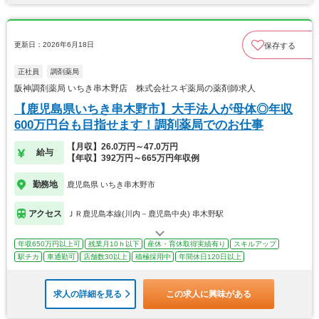
更新日：2026年6月18日
保存する
正社員
調剤薬局
阪神調剤薬局 いちき串木野店 株式会社スギ薬局の薬剤師求人
【鹿児島県いちき串木野市】大手法人が母体◎年収
600万円台も目指せます！調剤薬局でのお仕事
【月収】26.0万円～47.0万円
給与
【年収】392万円～665万円年収例
勤務地
鹿児島県 いちき串木野市
アクセス
ＪＲ鹿児島本線(川内－鹿児島中央) 串木野駅
年収650万円以上可
残業月10ｈ以下
産休・育休取得実績有り
スキルアップ
駅チカ
車通勤可
店舗数30以上
積極採用中
年間休日120日以上
求人の詳細を見る
この求人に興味がある