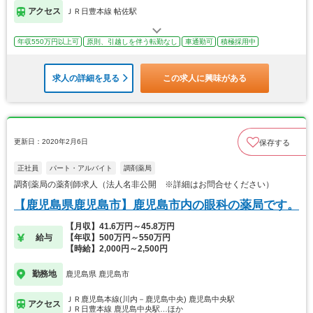
アクセス
ＪＲ日豊本線 帖佐駅
年収550万円以上可
原則、引越しを伴う転勤なし
車通勤可
積極採用中
求人の詳細を見る
この求人に興味がある
更新日：2020年2月6日
保存する
正社員
パート・アルバイト
調剤薬局
調剤薬局の薬剤師求人（法人名非公開 ※詳細はお問合せください）
【鹿児島県鹿児島市】鹿児島市内の眼科の薬局です。
【月収】41.6万円～45.8万円
給与
【年収】500万円～550万円
【時給】2,000円～2,500円
勤務地
鹿児島県 鹿児島市
ＪＲ鹿児島本線(川内－鹿児島中央) 鹿児島中央駅
アクセス
ＪＲ日豊本線 鹿児島中央駅…ほか