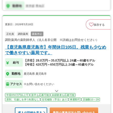
更新日：2026年5月18日
保存する
正社員
調剤薬局
募集停止
調剤薬局の薬剤師求人（法人名非公開 ※詳細はお問合せください）
【鹿児島県鹿児島市】年間休日105日。残業も少なめ
で働きやすい薬局です。
【月収】28.0万円～35.0万円以上 24歳～40歳モデル
給与
【年収】420万円～650万円以上 24歳～40歳モデル
勤務地
鹿児島県 鹿児島市
アクセス
※お問い合わせください
年収650万円以上可
新卒も応募可能
未経験者も応募可能
原則、引越しを伴う転勤なし
住宅補助（手当）あり
車通勤可
店舗数10～29
求人の詳細を見る
最新の募集状況を問い合わせる