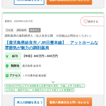
更新日：2025年11月17日
保存する
正社員
調剤薬局
募集停止
調剤薬局の薬剤師求人（法人名非公開 ※詳細はお問合せください）
【鹿児島県姶良市／JR日豊本線】 アットホームな
雰囲気が魅力の調剤薬局
給与
【年収】400万円～600万円
勤務地
鹿児島県 姶良市
アクセス
ＪＲ日豊本線 帖佐駅
年収600万円以上可
未経験者も応募可能
原則、引越しを伴う転勤なし
土日休み（相談可含む）
残業月10ｈ以下
駅チカ
車通勤可
求人の詳細を見る
最新の募集状況を問い合わせる