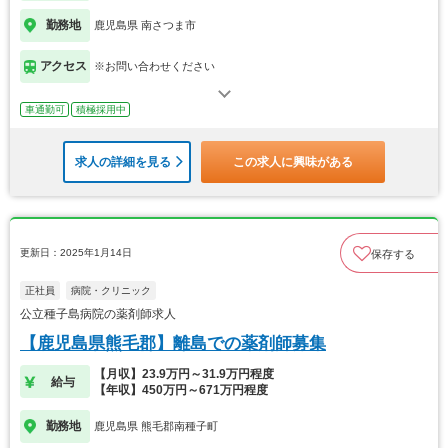
勤務地
鹿児島県 南さつま市
アクセス
※お問い合わせください
車通勤可
積極採用中
求人の詳細を見る
この求人に興味がある
更新日：2025年1月14日
保存する
正社員
病院・クリニック
公立種子島病院の薬剤師求人
【鹿児島県熊毛郡】離島での薬剤師募集
【月収】23.9万円～31.9万円程度
給与
【年収】450万円～671万円程度
勤務地
鹿児島県 熊毛郡南種子町