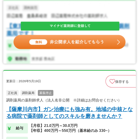
更新日：2026年5月19日
保存する
正社員
調剤薬局
募集停止
調剤薬局の薬剤師求人（法人名非公開 ※詳細はお問合せください）
【薩摩川内市】ガン治療にも強み有。地域の中核とな
る病院で薬剤師としてのスキルを磨きませんか？
【月収】21.0万円～30.0万円
給与
【年収】400万円～550万円（基本給のみ 330~）