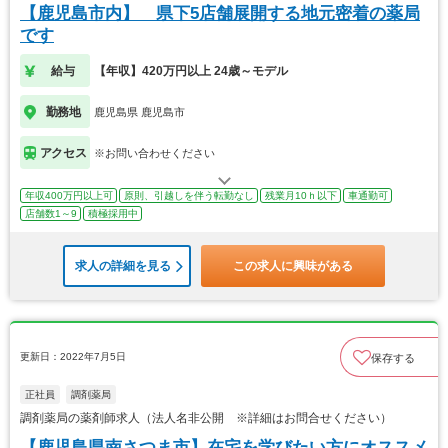
【鹿児島市内】 県下5店舗展開する地元密着の薬局
です
給与
【年収】420万円以上 24歳～モデル
勤務地
鹿児島県 鹿児島市
アクセス
※お問い合わせください
年収400万円以上可
原則、引越しを伴う転勤なし
残業月10ｈ以下
車通勤可
店舗数1～9
積極採用中
求人の詳細を見る
この求人に興味がある
更新日：2022年7月5日
保存する
正社員
調剤薬局
調剤薬局の薬剤師求人（法人名非公開 ※詳細はお問合せください）
【鹿児島県南さつま市】在宅を学びたい方にオススメ