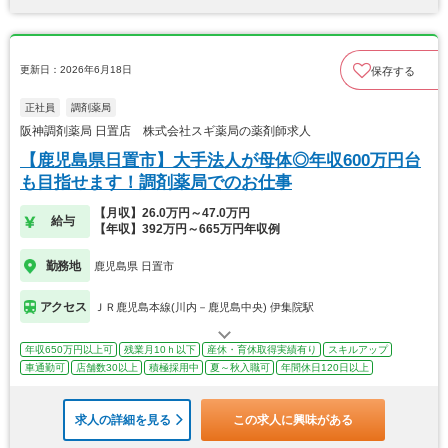
更新日：2026年6月18日
保存する
正社員
調剤薬局
阪神調剤薬局 日置店 株式会社スギ薬局の薬剤師求人
【鹿児島県日置市】大手法人が母体◎年収600万円台
も目指せます！調剤薬局でのお仕事
【月収】26.0万円～47.0万円
給与
【年収】392万円～665万円年収例
勤務地
鹿児島県 日置市
アクセス
ＪＲ鹿児島本線(川内－鹿児島中央) 伊集院駅
年収650万円以上可
残業月10ｈ以下
産休・育休取得実績有り
スキルアップ
車通勤可
店舗数30以上
積極採用中
夏～秋入職可
年間休日120日以上
求人の詳細を見る
この求人に興味がある