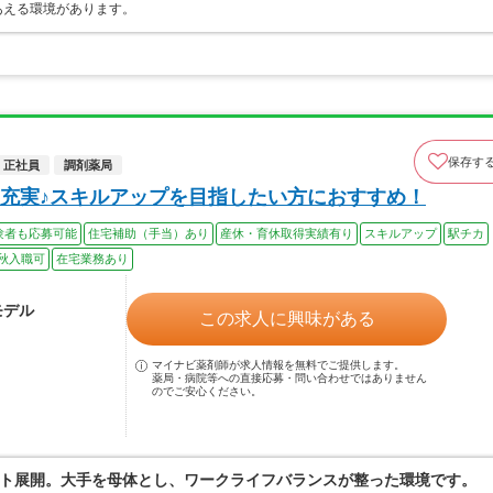
あえる環境があります。
保存す
正社員
調剤薬局
充実♪スキルアップを目指したい方におすすめ！
験者も応募可能
住宅補助（手当）あり
産休・育休取得実績有り
スキルアップ
駅チカ
秋入職可
在宅業務あり
モデル
この求人に興味がある
マイナビ薬剤師が求人情報を無料でご提供します。
薬局・病院等への直接応募・問い合わせではありません
のでご安心ください。
ト展開。大手を母体とし、ワークライフバランスが整った環境です。