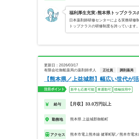
福利厚生充実♪熊本県トップクラス
日本薬剤師研修センターによる実務研修
トップクラスの研修制度を誇っています
更新日：2026/03/17
有限会社御船薬局の薬剤師求人
正社員
調剤薬局
【熊本県／上益城郡】幅広い世代が活
注目ポイント
新卒も応募可能
車通勤可
積極採用中
【月収】33.0万円以上
給与
熊本県 上益城郡御船町
勤務地
熊本市電上熊本線 健軍町駅／熊本市電水
アクセス