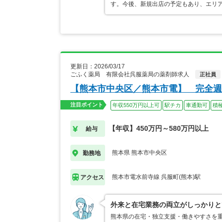
す。今後、新規出店の予定もあり、エリ
更新日：2026/03/17
ごふく薬局 有限会社呉服薬局の薬剤師求人
正社員
【熊本市中央区／熊本市電】 完全週
注目ポイント
年収550万円以上可
駅チカ
車通勤可
積
【年収】450万円～580万円以上
給与
熊本県 熊本市中央区
勤務地
熊本市電水前寺線 呉服町(熊本)駅
アクセス
外来と在宅業務の両立がしっかりと
熊本県の在宅・独立支援・働きやすさを