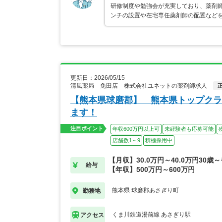
研修制度や勉強会が充実しており、薬剤師
ンチの設置や在宅専任薬剤師の配置など
更新日：2026/05/15
清風薬局 免田店 株式会社ユネットの薬剤師求人
【熊本県球磨郡】 熊本県トップクラ
ます！
注目ポイント
年収600万円以上可
未経験者も応募可能
店舗数1～9
積極採用中
【月収】30.0万円～40.0万円30歳
給与
【年収】500万円～600万円
熊本県 球磨郡あさぎり町
勤務地
くま川鉄道湯前線 あさぎり駅
アクセス