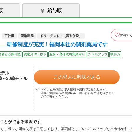
順
給与順
保存す
正社員
調剤薬局
ドラッグストア（調剤併設）
】 研修制度が充実！福岡本社の調剤薬局です
験者も応募可能
残業月10ｈ以下
産休・育休取得実績有り
スキルアップ
駅チカ
モデル
この求人に興味がある
2歳～30歳モデル
マイナビ薬剤師が求人情報を無料でご提供します。
薬局・病院等への直接応募・問い合わせではありません
のでご安心ください。
ことができる環境です。
すが、様々な研修制度を用意しており、薬剤師としてのスキルアップが出来る会社で