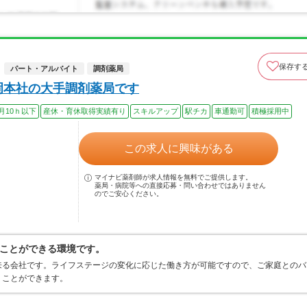
保存す
パート・アルバイト
調剤薬局
岡本社の大手調剤薬局です
月10ｈ以下
産休・育休取得実績有り
スキルアップ
駅チカ
車通勤可
積極採用中
この求人に興味がある
マイナビ薬剤師が求人情報を無料でご提供します。
薬局・病院等への直接応募・問い合わせではありません
のでご安心ください。
ことができる環境です。
来る会社です。ライフステージの変化に応じた働き方が可能ですので、ご家庭とのバ
くことができます。