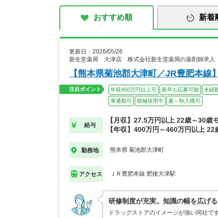
おすすめ順
新着
更新日：2026/05/26
新生堂薬局 大津店 株式会社新生堂薬局の薬剤師求人
【熊本県菊池郡大津町／JR豊肥本線
注目ポイント
年収450万円以上可
新卒も応募可能
未経
車通勤可
積極採用中
夏～秋入職可
【月収】27.5万円以上 22歳～30歳
給与
【年収】400万円～460万円以上 2
熊本県 菊池郡大津町
勤務地
ＪＲ豊肥本線 肥後大津駅
アクセス
研修制度が充実。知識の幅を広げる
ドラッグストアのイメージが強い同社で