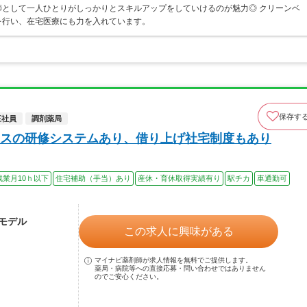
として一人ひとりがしっかりとスキルアップをしていけるのが魅力◎ クリーンベ
を行い、在宅医療にも力を入れています。
保存す
正社員
調剤薬局
スの研修システムあり、借り上げ社宅制度もあり
残業月10ｈ以下
住宅補助（手当）あり
産休・育休取得実績有り
駅チカ
車通勤可
～モデル
この求人に興味がある
マイナビ薬剤師が求人情報を無料でご提供します。
薬局・病院等への直接応募・問い合わせではありません
のでご安心ください。