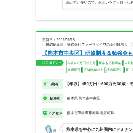
高い方が多いので、お互いをフォローし
更新日：2026/06/18
小幡調剤薬局 株式会社ファーマダイワの薬剤師求人
【熊本市中央区】研修制度＆勉強会も
注目ポイント
年収600万円以上可
新卒も応募可能
未経
車通勤可
店舗数30以上
積極採用中
夏～
【年収】450万円～600万円30歳～
給与
熊本県 熊本市中央区
勤務地
熊本電気鉄道藤崎線 黒髪町駅
アクセス
熊本県を中心に九州圏内にドミナン