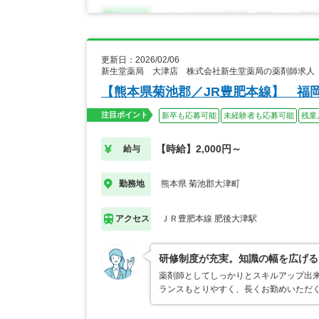
更新日：2026/02/06
新生堂薬局 大津店 株式会社新生堂薬局の薬剤師求人
【熊本県菊池郡／JR豊肥本線】 福
注目ポイント
新卒も応募可能
未経験者も応募可能
残業
【時給】2,000円～
給与
熊本県 菊池郡大津町
勤務地
ＪＲ豊肥本線 肥後大津駅
アクセス
研修制度が充実。知識の幅を広げる
薬剤師としてしっかりとスキルアップ出
ランスもとりやすく、長くお勤めいただ