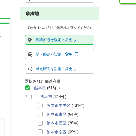
勤務地
いずれか１つの方法で勤務地を選んでください。
る
都道府県を設定・変更
駅・路線を設定・変更
通勤時間を設定・変更
選択された都道府県
熊本県
(618件)
熊本市
(314件)
熊本市中央区
(131件)
熊本市東区
(64件)
熊本市西区
(28件)
熊本市南区
(39件)