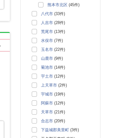
熊本市北区
(45件)
八代市
(33件)
人吉市
(28件)
荒尾市
(13件)
水俣市
(7件)
る
玉名市
(22件)
山鹿市
(9件)
菊池市
(14件)
宇土市
(12件)
上天草市
(2件)
宇城市
(19件)
阿蘇市
(12件)
天草市
(21件)
合志市
(20件)
下益城郡美里町
(3件)