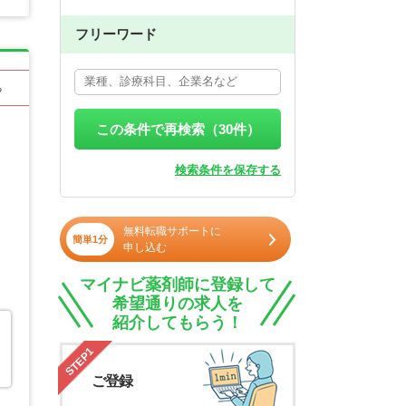
フリーワード
る
この条件で再検索（
30
件）
検索条件を保存する
無料転職サポートに
簡単1分
申し込む
マイナビ薬剤師に登録して
希望通りの求人を
紹介してもらう！
STEP1
ご登録