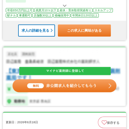
年収650万円以上可
残業月10ｈ以下
産休・育休取得実績有り
スキルアップ
駅チカ
車通勤可
店舗数30以上
積極採用中
年間休日120日以上
求人の詳細を見る
この求人に興味がある
更新日：2026年6月18日
保存する