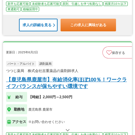
新卒も応募可能
未経験者も応募可能
原則、引越しを伴う転勤なし
残業月10ｈ以下
車通勤可
積極採用中
求人の詳細を見る
この求人に興味がある
更新日：2025年6月2日
保存する
パート・アルバイト
調剤薬局
つつじ薬局 株式会社吉重薬品の薬剤師求人
【鹿児島県鹿屋市】有給消化率ほぼ100％！ワークラ
イフバランスが保ちやすい環境です
給与
【時給】2,000円～2,500円
勤務地
鹿児島県 鹿屋市
アクセス
※お問い合わせください
新卒も応募可能
未経験者も応募可能
原則、引越しを伴う転勤なし
残業月10ｈ以下