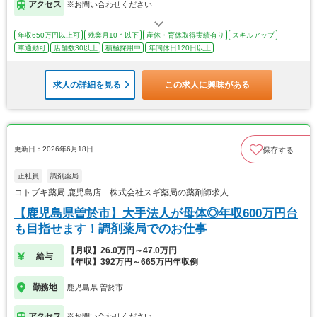
アクセス
※お問い合わせください
年収650万円以上可
残業月10ｈ以下
産休・育休取得実績有り
スキルアップ
車通勤可
店舗数30以上
積極採用中
年間休日120日以上
求人の詳細を見る
この求人に興味がある
更新日：2026年6月18日
保存する
正社員
調剤薬局
コトブキ薬局 鹿児島店 株式会社スギ薬局の薬剤師求人
【鹿児島県曽於市】大手法人が母体◎年収600万円台
も目指せます！調剤薬局でのお仕事
【月収】26.0万円～47.0万円
給与
【年収】392万円～665万円年収例
勤務地
鹿児島県 曽於市
アクセス
※お問い合わせください