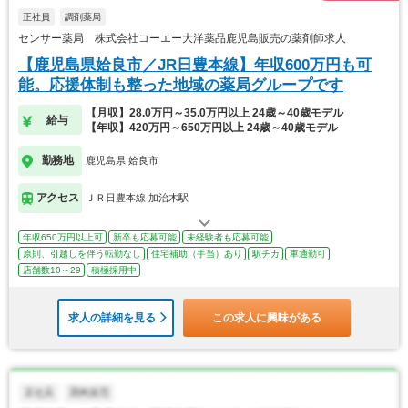
正社員
調剤薬局
センサー薬局 株式会社コーエー大洋薬品鹿児島販売の薬剤師求人
【鹿児島県姶良市／JR日豊本線】年収600万円も可
能。応援体制も整った地域の薬局グループです
【月収】28.0万円～35.0万円以上 24歳～40歳モデル
給与
【年収】420万円～650万円以上 24歳～40歳モデル
勤務地
鹿児島県 姶良市
アクセス
ＪＲ日豊本線 加治木駅
年収650万円以上可
新卒も応募可能
未経験者も応募可能
原則、引越しを伴う転勤なし
住宅補助（手当）あり
駅チカ
車通勤可
店舗数10～29
積極採用中
求人の詳細を見る
この求人に興味がある