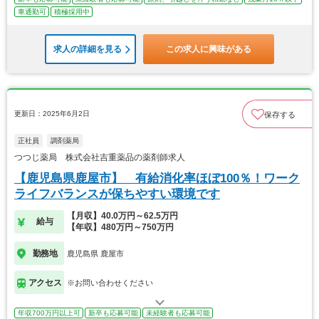
車通勤可
積極採用中
求人の詳細を見る
この求人に興味がある
更新日：2025年6月2日
保存する
正社員
調剤薬局
つつじ薬局 株式会社吉重薬品の薬剤師求人
【鹿児島県鹿屋市】 有給消化率ほぼ100％！ワーク
ライフバランスが保ちやすい環境です
【月収】40.0万円～62.5万円
給与
【年収】480万円～750万円
勤務地
鹿児島県 鹿屋市
アクセス
※お問い合わせください
年収700万円以上可
新卒も応募可能
未経験者も応募可能