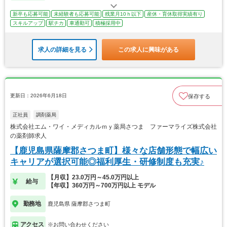
新卒も応募可能
未経験者も応募可能
残業月10ｈ以下
産休・育休取得実績有り
スキルアップ
駅チカ
車通勤可
積極採用中
求人の詳細を見る
この求人に興味がある
更新日：2026年6月18日
保存する
正社員
調剤薬局
株式会社エム・ワイ・メディカルｍｙ薬局さつま ファーマライズ株式会社
の薬剤師求人
【鹿児島県薩摩郡さつま町】様々な店舗形態で幅広い
キャリアが選択可能◎福利厚生・研修制度も充実♪
【月収】23.0万円～45.0万円以上
給与
【年収】360万円～700万円以上 モデル
勤務地
鹿児島県 薩摩郡さつま町
アクセス
※お問い合わせください