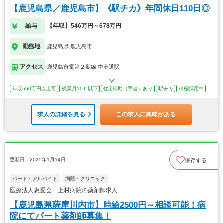
【鹿児島県／鹿児島市】《駅チカ》年間休日110日◎
給与
【年収】546万円～678万円
勤務地
鹿児島県 鹿児島市
アクセス
鹿児島市電第２期線 中洲通駅
年収650万円以上可
残業月10ｈ以下
住宅補助（手当）あり
駅チカ
積極採用中
求人の詳細を見る
この求人に興味がある
更新日：2025年1月14日
保存する
パート・アルバイト
病院・クリニック
医療法人恵愛会 上村病院の薬剤師求人
【鹿児島県薩摩川内市】時給2500円～相談可能！病
院にてパート薬剤師募集！