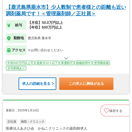
【鹿児島県垂水市】少人数制で患者様との距離も近い
調剤薬局です！＜管理薬剤師／正社員＞
【月収】50.0万円以上
給与
【年収】600万円以上
勤務地
鹿児島県 垂水市
アクセス
※お問い合わせください
年収600万円以上可
残業月10ｈ以下
車通勤可
積極採用中
管理職候補
在宅業務あり
求人の詳細を見る
この求人に興味がある
更新日：2025年1月14日
保存する
正社員
病院・クリニック
医療法人あさひ会 かねこクリニックの薬剤師求人