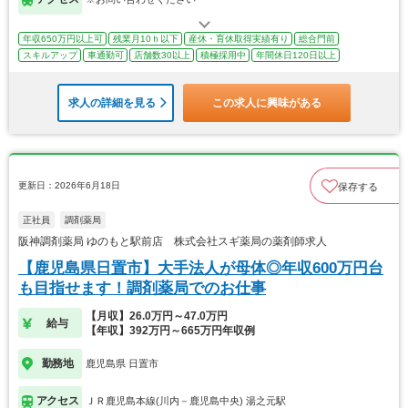
年収650万円以上可
残業月10ｈ以下
産休・育休取得実績有り
総合門前
スキルアップ
車通勤可
店舗数30以上
積極採用中
年間休日120日以上
求人の詳細を見る
この求人に興味がある
更新日：2026年6月18日
保存する
正社員
調剤薬局
阪神調剤薬局 ゆのもと駅前店 株式会社スギ薬局の薬剤師求人
【鹿児島県日置市】大手法人が母体◎年収600万円台
も目指せます！調剤薬局でのお仕事
【月収】26.0万円～47.0万円
給与
【年収】392万円～665万円年収例
勤務地
鹿児島県 日置市
アクセス
ＪＲ鹿児島本線(川内－鹿児島中央) 湯之元駅