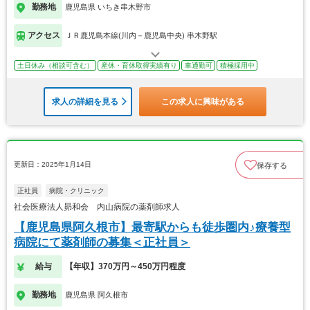
勤務地
鹿児島県 いちき串木野市
アクセス
ＪＲ鹿児島本線(川内－鹿児島中央) 串木野駅
土日休み（相談可含む）
産休・育休取得実績有り
車通勤可
積極採用中
求人の詳細を見る
この求人に興味がある
更新日：2025年1月14日
保存する
正社員
病院・クリニック
社会医療法人昴和会 内山病院の薬剤師求人
【鹿児島県阿久根市】最寄駅からも徒歩圏内♪療養型
病院にて薬剤師の募集＜正社員＞
給与
【年収】370万円～450万円程度
勤務地
鹿児島県 阿久根市