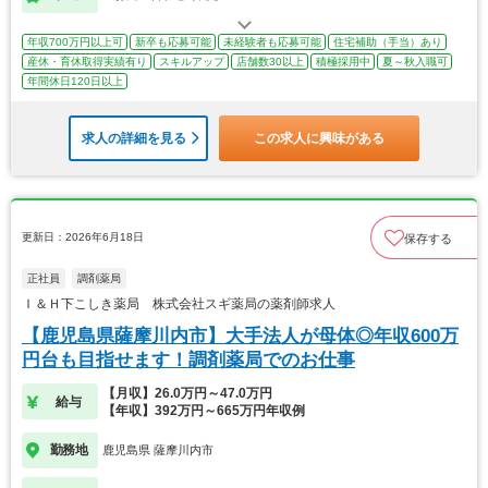
年収700万円以上可
新卒も応募可能
未経験者も応募可能
住宅補助（手当）あり
産休・育休取得実績有り
スキルアップ
店舗数30以上
積極採用中
夏～秋入職可
年間休日120日以上
求人の詳細を見る
この求人に興味がある
更新日：2026年6月18日
保存する
正社員
調剤薬局
Ｉ＆Ｈ下こしき薬局 株式会社スギ薬局の薬剤師求人
【鹿児島県薩摩川内市】大手法人が母体◎年収600万
円台も目指せます！調剤薬局でのお仕事
【月収】26.0万円～47.0万円
給与
【年収】392万円～665万円年収例
勤務地
鹿児島県 薩摩川内市