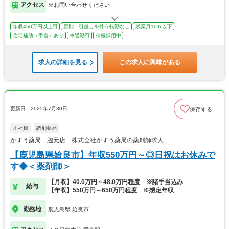
アクセス
※お問い合わせください
年収450万円以上可
原則、引越しを伴う転勤なし
残業月10ｈ以下
住宅補助（手当）あり
車通勤可
積極採用中
求人の詳細を見る
この求人に興味がある
更新日：2025年7月30日
保存する
正社員
調剤薬局
かすう薬局 脇元店 株式会社かすう薬局の薬剤師求人
【鹿児島県姶良市】年収550万円～◎日祝はお休みで
す◆＜薬剤師＞
【月収】40.0万円～48.0万円程度 ※諸手当込み
給与
【年収】550万円～650万円程度 ※想定年収
勤務地
鹿児島県 姶良市