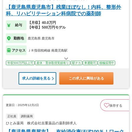
【鹿児島県鹿児島市】残業ほぼなし！内科、整形外
科、リハビリテーション科病院での薬剤師
【月収】40.0万円
給与
【年収】500万円モデル
勤務地
鹿児島県 鹿児島市
アクセス
ＪＲ指宿枕崎線 南鹿児島駅
年収500万円以上可
産休・育休取得実績有り
駅チカ
車通勤可
積極採用中
求人の詳細を見る
この求人に興味がある
更新日：2025年12月2日
保存する
正社員
調剤薬局
ひとみ薬局 株式会社吉重薬品の薬剤師求人
【鹿児島県鹿屋市】 有給消化率ほぼ100％！ワーク