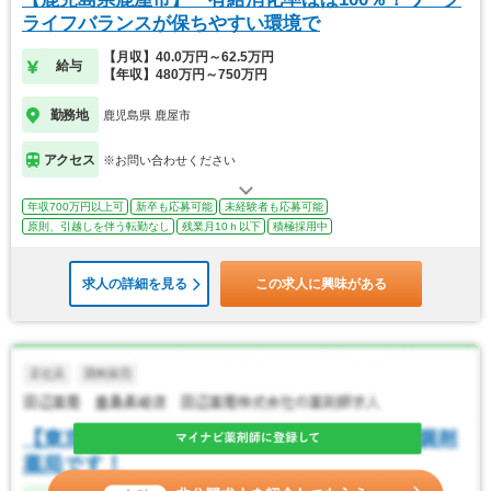
ライフバランスが保ちやすい環境で
【月収】40.0万円～62.5万円
給与
【年収】480万円～750万円
勤務地
鹿児島県 鹿屋市
アクセス
※お問い合わせください
年収700万円以上可
新卒も応募可能
未経験者も応募可能
原則、引越しを伴う転勤なし
残業月10ｈ以下
積極採用中
求人の詳細を見る
この求人に興味がある