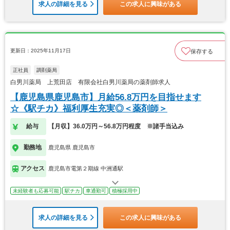
求人の詳細を見る
この求人に興味がある
更新日：2025年11月17日
保存する
正社員
調剤薬局
白男川薬局 上荒田店 有限会社白男川薬局の薬剤師求人
【鹿児島県鹿児島市】月給56.8万円を目指せます
☆《駅チカ》福利厚生充実◎＜薬剤師＞
給与
【月収】36.0万円～56.8万円程度 ※諸手当込み
勤務地
鹿児島県 鹿児島市
アクセス
鹿児島市電第２期線 中洲通駅
未経験者も応募可能
駅チカ
車通勤可
積極採用中
求人の詳細を見る
この求人に興味がある