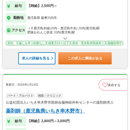
給与
【時給】2,500円～
勤務地
鹿児島県 薩摩川内市
ＪＲ鹿児島本線(川内－鹿児島中央) 川内(鹿児島)駅
アクセス
肥薩おれんじ鉄道 川内(鹿児島)駅
原則、引越しを伴う転勤なし
残業月10ｈ以下
産休・育休取得実績有り
積極採用中
求人の詳細を見る
この求人に興味がある
更新日：2025年1月14日
保存する
パート・アルバイト
病院・クリニック
公益社団法人いちき串木野市医師会脳神経外科センターの薬剤師求人
薬剤師（鹿児島県いちき串木野市）
給与
【時給】2,800円～3,000円