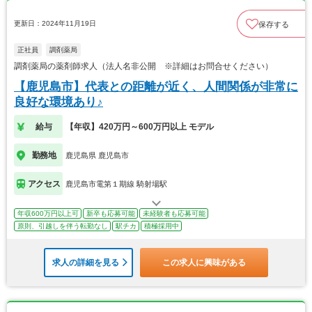
更新日：2024年11月19日
保存する
正社員
調剤薬局
調剤薬局の薬剤師求人（法人名非公開 ※詳細はお問合せください）
【鹿児島市】代表との距離が近く、人間関係が非常に
良好な環境あり♪
給与
【年収】420万円～600万円以上 モデル
勤務地
鹿児島県 鹿児島市
アクセス
鹿児島市電第１期線 騎射場駅
年収600万円以上可
新卒も応募可能
未経験者も応募可能
原則、引越しを伴う転勤なし
駅チカ
積極採用中
求人の詳細を見る
この求人に興味がある