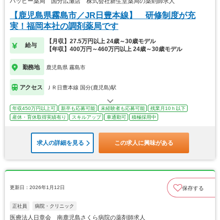
ハッピー薬局 国分広瀬店 株式会社新生堂薬局の薬剤師求人
【鹿児島県霧島市／JR日豊本線】 研修制度が充
実！福岡本社の調剤薬局です
【月収】27.5万円以上 24歳～30歳モデル
給与
【年収】400万円～460万円以上 24歳～30歳モデル
勤務地
鹿児島県 霧島市
アクセス
ＪＲ日豊本線 国分(鹿児島)駅
年収450万円以上可
新卒も応募可能
未経験者も応募可能
残業月10ｈ以下
産休・育休取得実績有り
スキルアップ
車通勤可
積極採用中
求人の詳細を見る
この求人に興味がある
更新日：2026年1月12日
保存する
正社員
病院・クリニック
医療法人日章会 南鹿児島さくら病院の薬剤師求人