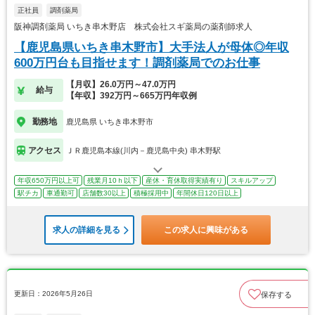
正社員
調剤薬局
阪神調剤薬局 いちき串木野店 株式会社スギ薬局の薬剤師求人
【鹿児島県いちき串木野市】大手法人が母体◎年収
600万円台も目指せます！調剤薬局でのお仕事
【月収】26.0万円～47.0万円
給与
【年収】392万円～665万円年収例
勤務地
鹿児島県 いちき串木野市
アクセス
ＪＲ鹿児島本線(川内－鹿児島中央) 串木野駅
年収650万円以上可
残業月10ｈ以下
産休・育休取得実績有り
スキルアップ
駅チカ
車通勤可
店舗数30以上
積極採用中
年間休日120日以上
求人の詳細を見る
この求人に興味がある
更新日：2026年5月26日
保存する