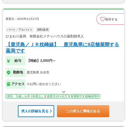
更新日：2025年11月17日
保存する
パート・アルバイト
調剤薬局
ひまわり薬局 有限会社メディハウスの薬剤師求人
【鹿児島／ＪＲ枕崎線】 鹿児島県に9店舗展開する
薬局です
給与
【時給】2,000円～
勤務地
鹿児島県 出水市
アクセス
※お問い合わせください
原則、引越しを伴う転勤なし
残業月10ｈ以下
車通勤可
積極採用中
求人の詳細を見る
この求人に興味がある