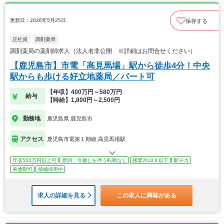
更新日：2026年5月25日
保存する
正社員
調剤薬局
調剤薬局の薬剤師求人（法人名非公開 ※詳細はお問合せください）
【鹿児島市】市電「高見馬場」駅から徒歩4分！中央
駅からも歩ける好立地薬局／パート可
【年収】400万円～580万円
給与
【時給】1,800円～2,500円
勤務地
鹿児島県 鹿児島市
アクセス
鹿児島市電第１期線 高見馬場駅
年収550万円以上可
原則、引越しを伴う転勤なし
残業月10ｈ以下
駅チカ
車通勤可
積極採用中
求人の詳細を見る
この求人に興味がある