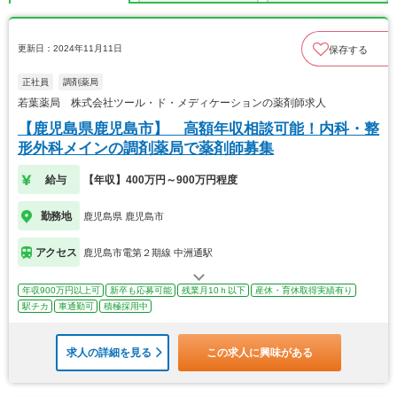
更新日：2024年11月11日
保存する
正社員
調剤薬局
若葉薬局 株式会社ツール・ド・メディケーションの薬剤師求人
【鹿児島県鹿児島市】 高額年収相談可能！内科・整
形外科メインの調剤薬局で薬剤師募集
給与
【年収】400万円～900万円程度
勤務地
鹿児島県 鹿児島市
アクセス
鹿児島市電第２期線 中洲通駅
年収900万円以上可
新卒も応募可能
残業月10ｈ以下
産休・育休取得実績有り
駅チカ
車通勤可
積極採用中
求人の詳細を見る
この求人に興味がある