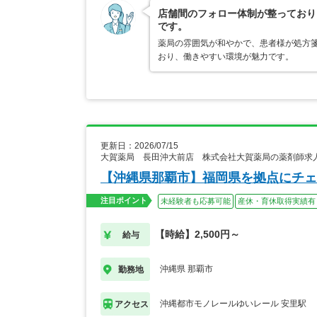
店舗間のフォロー体制が整っており
です。
薬局の雰囲気が和やかで、患者様が処方
おり、働きやすい環境が魅力です。
更新日：2026/07/15
大賀薬局 長田沖大前店 株式会社大賀薬局の薬剤師求
【沖縄県那覇市】福岡県を拠点にチェ
注目ポイント
未経験者も応募可能
産休・育休取得実績有
【時給】2,500円～
給与
沖縄県 那覇市
勤務地
沖縄都市モノレールゆいレール 安里駅
アクセス