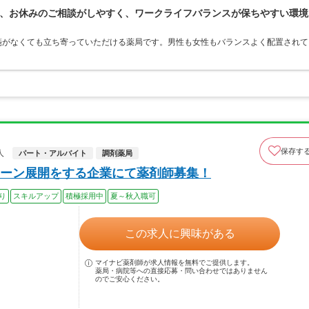
、お休みのご相談がしやすく、ワークライフバランスが保ちやすい環境
箋がなくても立ち寄っていただける薬局です。男性も女性もバランスよく配置されて
保存す
人
パート・アルバイト
調剤薬局
ーン展開をする企業にて薬剤師募集！
り
スキルアップ
積極採用中
夏～秋入職可
この求人に興味がある
マイナビ薬剤師が求人情報を無料でご提供します。
薬局・病院等への直接応募・問い合わせではありません
のでご安心ください。