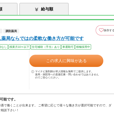
順
給与順
保存す
調剤薬局
人薬局ならではの柔軟な働き方が可能です
勤なし
残業月10ｈ以下
住宅補助（手当）あり
車通勤可
積極採用中
この求人に興味がある
マイナビ薬剤師が求人情報を無料でご提供します。
薬局・病院等への直接応募・問い合わせではありません
のでご安心ください。
可能です。
遇で働くことが出来ます。 ご希望に応じて様々な働き方が選択可能ですので、ダ
ご相談下さい！