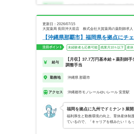
更新日：2026/07/15
大賀薬局 長田沖大前店 株式会社大賀薬局の薬剤師求人
【沖縄県那覇市】福岡県を拠点にチェ
注目ポイント
未経験者も応募可能
残業月10ｈ以下
産休
【月収】37.7万円基本給＋薬剤師
給与
調整手当
沖縄県 那覇市
勤務地
沖縄都市モノレールゆいレール 安里駅
アクセス
福岡を拠点に九州でドミナント展開
福利厚生と勤務環境の向上、育休産休制
ているので、「キャリアを積みたい！も