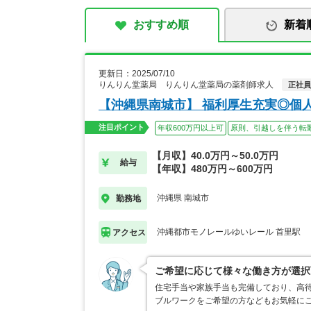
おすすめ順
新着
更新日：2025/07/10
りんりん堂薬局 りんりん堂薬局の薬剤師求人
正社員
【沖縄県南城市】 福利厚生充実◎個
注目ポイント
年収600万円以上可
原則、引越しを伴う転
【月収】40.0万円～50.0万円
給与
【年収】480万円～600万円
沖縄県 南城市
勤務地
沖縄都市モノレールゆいレール 首里駅
アクセス
ご希望に応じて様々な働き方が選択
住宅手当や家族手当も完備しており、高待
ブルワークをご希望の方などもお気軽に