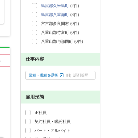
島尻郡久米島町
(2件)
島尻郡八重瀬町
(3件)
宮古郡多良間村 (0件)
八重山郡竹富町 (0件)
八重山郡与那国町 (0件)
仕事内容
る
業種・職種を選択
例）調剤薬局
雇用形態
正社員
契約社員・嘱託社員
パート・アルバイト