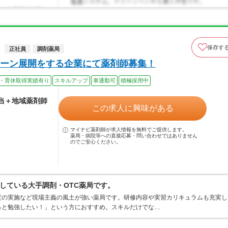
保存す
正社員
調剤薬局
ーン展開をする企業にて薬剤師募集！
・育休取得実績有り
スキルアップ
車通勤可
積極採用中
手当＋地域薬剤師
この求人に興味がある
マイナビ薬剤師が求人情報を無料でご提供します。
薬局・病院等への直接応募・問い合わせではありません
のでご安心ください。
している大手調剤・OTC薬局です。
度の実施など現場主義の風土が強い薬局です。研修内容や実習カリキュラムも充実し
っと勉強したい！」という方におすすめ。スキルだけでな…