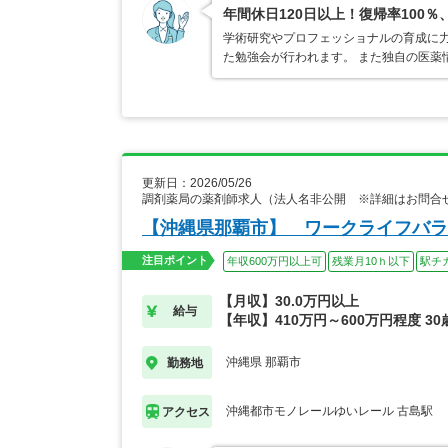
年間休日120日以上！復帰率10
学術研究やプロフェッショナルの育成に力
た勉強会が行われます。 また独自の医薬
更新日：2026/05/26
調剤薬局の薬剤師求人（法人名非公開 ※詳細はお問合
【沖縄県那覇市】 ワークライフバラ
注目ポイント
年収600万円以上可
残業月10ｈ以下
駅チ
【月収】30.0万円以上
給与
【年収】410万円～600万円程度 3
沖縄県 那覇市
勤務地
沖縄都市モノレールゆいレール 古島駅
アクセス