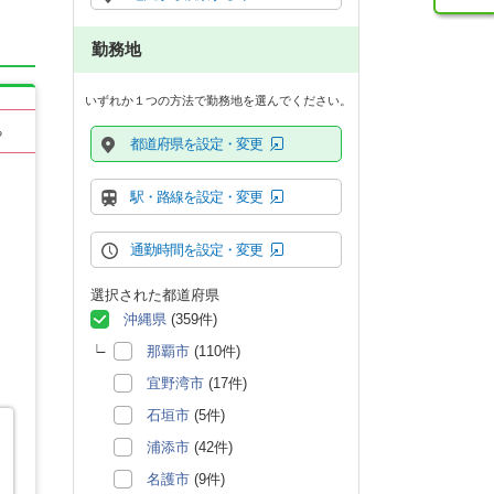
勤務地
いずれか１つの方法で勤務地を選んでください。
る
都道府県を設定・変更
駅・路線を設定・変更
通勤時間を設定・変更
選択された都道府県
沖縄県
(359件)
那覇市
(110件)
宜野湾市
(17件)
石垣市
(5件)
浦添市
(42件)
名護市
(9件)