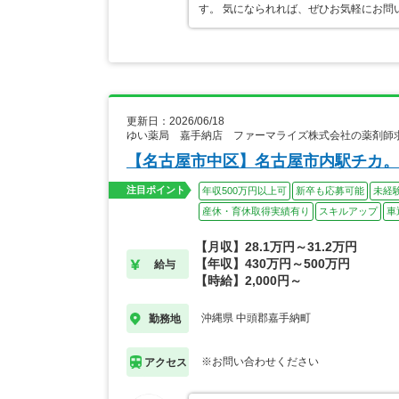
す。 気になられれば、ぜひお気軽にお問
更新日：2026/06/18
ゆい薬局 嘉手納店 ファーマライズ株式会社の薬剤師
【名古屋市中区】名古屋市内駅チカ。
注目ポイント
年収500万円以上可
新卒も応募可能
未経
産休・育休取得実績有り
スキルアップ
車
【月収】28.1万円～31.2万円
【年収】430万円～500万円
給与
【時給】2,000円～
沖縄県 中頭郡嘉手納町
勤務地
※お問い合わせください
アクセス