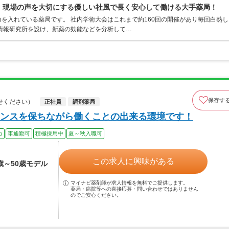
0％、現場の声を大切にする優しい社風で長く安心して働ける大手薬局！
を入れている薬局です。 社内学術大会はこれまで約160回の開催があり毎回白熱し
情報研究所を設け、新薬の効能などを分析して…
保存す
せください）
正社員
調剤薬局
ンスを保ちながら働くことの出来る環境です！
カ
車通勤可
積極採用中
夏～秋入職可
この求人に興味がある
0歳～50歳モデル
マイナビ薬剤師が求人情報を無料でご提供します。
薬局・病院等への直接応募・問い合わせではありません
のでご安心ください。