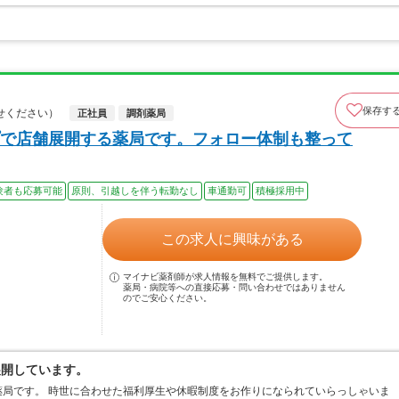
保存す
せください）
正社員
調剤薬局
で店舗展開する薬局です。フォロー体制も整って
験者も応募可能
原則、引越しを伴う転勤なし
車通勤可
積極採用中
この求人に興味がある
マイナビ薬剤師が求人情報を無料でご提供します。
薬局・病院等への直接応募・問い合わせではありません
のでご安心ください。
展開しています。
局です。 時世に合わせた福利厚生や休暇制度をお作りになられていらっしゃいま