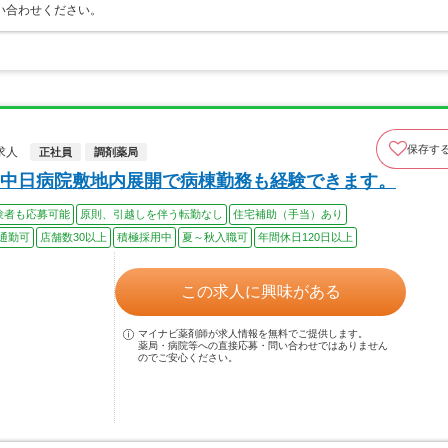
い合わせください。
保存す
求人
正社員
調剤薬局
中日病院敷地内展開で病棟勤務も経験できます。
験者も応募可能
原則、引越しを伴う転勤なし
住宅補助（手当）あり
通勤可
店舗数30以上
積極採用中
夏～秋入職可
年間休日120日以上
この求人に興味がある
マイナビ薬剤師が求人情報を無料でご提供します。
薬局・病院等への直接応募・問い合わせではありません
のでご安心ください。