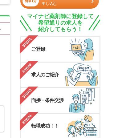
簡単1分
申し込む
マイナビ薬剤師に登録して
希望通りの求人を
紹介してもらう！
る
STEP1
ご登録
STEP2
求人のご紹介
STEP3
面接・条件交渉
STEP4
転職成功！！