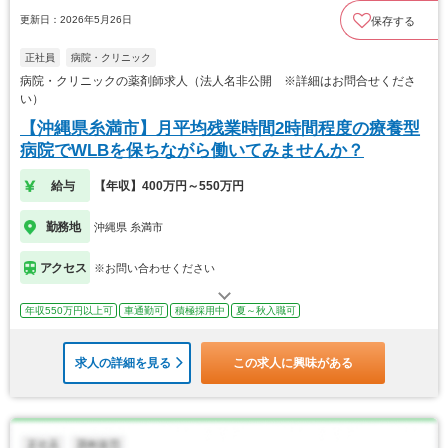
更新日：2026年5月26日
保存する
正社員
病院・クリニック
病院・クリニックの薬剤師求人（法人名非公開 ※詳細はお問合せくださ
い）
【沖縄県糸満市】月平均残業時間2時間程度の療養型
病院でWLBを保ちながら働いてみませんか？
給与
【年収】400万円～550万円
勤務地
沖縄県 糸満市
アクセス
※お問い合わせください
年収550万円以上可
車通勤可
積極採用中
夏～秋入職可
求人の詳細を見る
この求人に興味がある