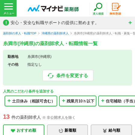
!
安心・安全な転職サポートの提供に努めます。
薬剤師の求人・転職TOP
沖縄県の薬剤師求人
糸満市(沖縄県)の薬剤師求人・転職・募集一
糸満市(沖縄県)の薬剤師求人・転職情報一覧
勤務地
糸満市(沖縄県)
その他
指定なし
条件を変更する
人気のこだわり条件を追加する
土日休み（相談可含む）
残業月10ｈ以下
住宅補助（手当
13
件の薬剤師求人
※ 非公開求人を除く
おすすめ順
新着順
給与順