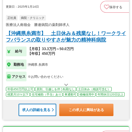
更新日：2025年1月14日
保存する
正社員
病院・クリニック
医療法人南嶺会 勝連病院の薬剤師求人
【沖縄県糸満市】 土日休み＆残業なし！ワークライ
フバランスの取りやすさが魅力の精神科病院
【月収】33.3万円～50.0万円
給与
【年収】450万円
勤務地
沖縄県 糸満市
アクセス
※お問い合わせください
年収450万円以上可
原則、引越しを伴う転勤なし
土日休み（相談可含む）
残業月10ｈ以下
住宅補助（手当）あり
車通勤可
積極採用中
年間休日120日以上
求人の詳細を見る
この求人に興味がある