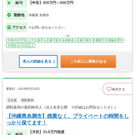
給与
【年収】450万円～650万円
勤務地
沖縄県 糸満市
アクセス
※お問い合わせください
年収650万円以上可
新卒も応募可能
未経験者も応募可能
車通勤可
積極採用中
年間休日120日以上
求人の詳細を見る
この求人に興味がある
更新日：2023年5月10日
保存する
正社員
調剤薬局
調剤薬局の薬剤師求人（法人名非公開 ※詳細はお問合せください）
【沖縄県糸満市】残業なく、プライベートの時間をし
っかり保てます！
【月収】33.0万円程度
給与