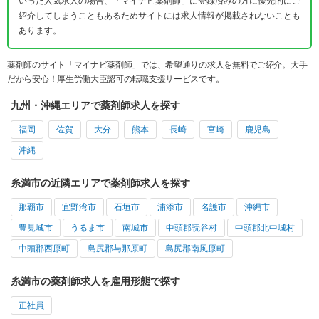
いった人気求人の場合、「マイナビ薬剤師」に登録済みの方に優先的にご
紹介してしまうこともあるためサイトには求人情報が掲載されないことも
あります。
薬剤師のサイト「マイナビ薬剤師」では、希望通りの求人を無料でご紹介。大手
だから安心！厚生労働大臣認可の転職支援サービスです。
九州・沖縄エリアで薬剤師求人を探す
福岡
佐賀
大分
熊本
長崎
宮崎
鹿児島
沖縄
糸満市の近隣エリアで薬剤師求人を探す
那覇市
宜野湾市
石垣市
浦添市
名護市
沖縄市
豊見城市
うるま市
南城市
中頭郡読谷村
中頭郡北中城村
中頭郡西原町
島尻郡与那原町
島尻郡南風原町
糸満市の薬剤師求人を雇用形態で探す
正社員