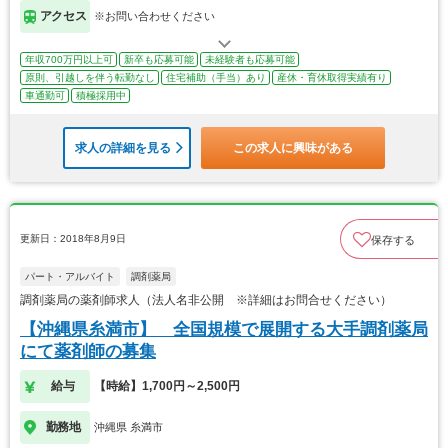
アクセス
※お問い合わせください
年収700万円以上可
新卒も応募可能
未経験者も応募可能
原則、引越しを伴う転勤なし
住宅補助（手当）あり
産休・育休取得実績有り
車通勤可
積極採用中
求人の詳細を見る
この求人に興味がある
更新日：2018年8月9日
保存する
パート・アルバイト
調剤薬局
調剤薬局の薬剤師求人（法人名非公開 ※詳細はお問合せください）
【沖縄県糸満市】 全国規模で展開する大手調剤薬局
にて薬剤師の募集
給与
【時給】1,700円～2,500円
勤務地
沖縄県 糸満市