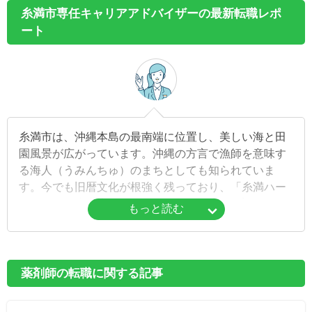
糸満市専任キャリアアドバイザーの最新転職レポ
ート
糸満市は、沖縄本島の最南端に位置し、美しい海と田
園風景が広がっています。沖縄の方言で漁師を意味す
る海人（うみんちゅ）のまちとしても知られていま
す。今でも旧暦文化が根強く残っており、「糸満ハー
レー」や「糸満大綱引」などの伝統行事は、旧暦にあ
もっと読む
わせて行われています。
市内には数多くの史跡が点在しており、三山時代に栄
えた南山城跡や、標高約17ｍの崖にそびえる具志川城
薬剤師の転職に関する記事
跡などの史跡が残ります。また糸満市は、沖縄戦が終
焉を迎えた地でもあります。市の南部には平和記念公