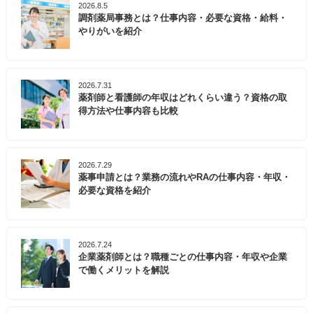
2026.8.5
園があり、平和祈念資料館や平和祈念像、慰霊塔など
調剤薬局事務とは？仕事内容・必要な資格・給料・
が建立され、戦跡の特性をもつ国定公園としては日本
やりがいを紹介
で唯一となっています。
糸満市では、健康づくりセンターとして、願寿館を設
2026.7.31
置しています。また、運動教室や健康講座の開催や、
薬剤師と看護師の年収はどれくらい違う？資格の取
運動指導者・保健師による健康相談、サークル活動へ
得方法や仕事内容も比較
場所の提供も行うなど、市民の健康寿命の延伸に向け
て取り組んでいます。
2026.7.29
糸満市でのキャリアをお考えの方は、ぜひ一度マイナ
薬事申請とは？業務の流れやRAの仕事内容・年収・
必要な資格を紹介
ビ薬剤師にご相談ください。
2026.7.24
企業薬剤師とは？職種ごとの仕事内容・年収や企業
で働くメリットを解説