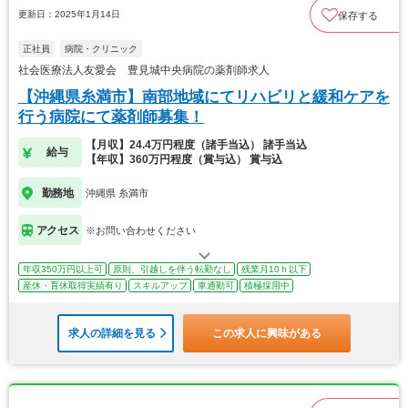
更新日：2025年1月14日
保存する
正社員
病院・クリニック
社会医療法人友愛会 豊見城中央病院の薬剤師求人
【沖縄県糸満市】南部地域にてリハビリと緩和ケアを
行う病院にて薬剤師募集！
【月収】24.4万円程度（諸手当込） 諸手当込
給与
【年収】360万円程度（賞与込） 賞与込
勤務地
沖縄県 糸満市
アクセス
※お問い合わせください
年収350万円以上可
原則、引越しを伴う転勤なし
残業月10ｈ以下
産休・育休取得実績有り
スキルアップ
車通勤可
積極採用中
求人の詳細を見る
この求人に興味がある