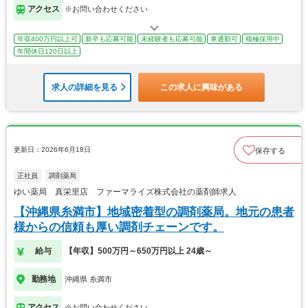
アクセス
※お問い合わせください
年収400万円以上可
新卒も応募可能
未経験者も応募可能
車通勤可
積極採用中
年間休日120日以上
求人の詳細を見る
この求人に興味がある
更新日：2026年6月18日
保存する
正社員
調剤薬局
ゆい薬局 真栄里店 ファーマライズ株式会社の薬剤師求人
【沖縄県糸満市】地域密着型の調剤薬局。地元の患者
様からの信頼も厚い調剤チェーンです。
給与
【年収】500万円～650万円以上 24歳～
勤務地
沖縄県 糸満市
アクセス
※お問い合わせください