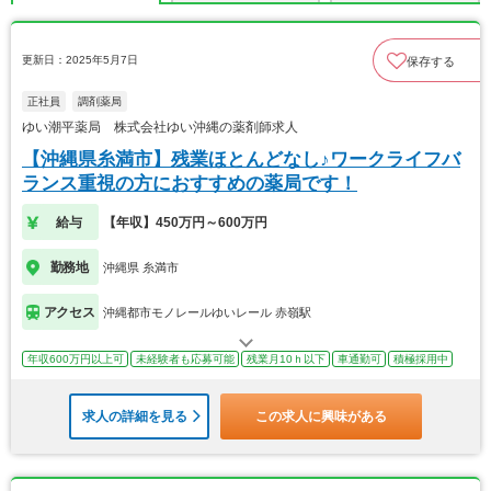
更新日：2025年5月7日
保存する
正社員
調剤薬局
ゆい潮平薬局 株式会社ゆい沖縄の薬剤師求人
【沖縄県糸満市】残業ほとんどなし♪ワークライフバ
ランス重視の方におすすめの薬局です！
給与
【年収】450万円～600万円
勤務地
沖縄県 糸満市
アクセス
沖縄都市モノレールゆいレール 赤嶺駅
年収600万円以上可
未経験者も応募可能
残業月10ｈ以下
車通勤可
積極採用中
求人の詳細を見る
この求人に興味がある