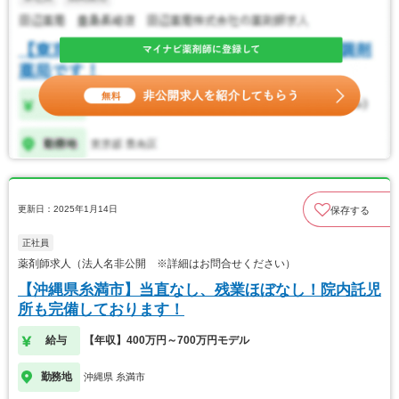
更新日：2025年1月14日
保存する
正社員
薬剤師求人（法人名非公開 ※詳細はお問合せください）
【沖縄県糸満市】当直なし、残業ほぼなし！院内託児
所も完備しております！
給与
【年収】400万円～700万円モデル
勤務地
沖縄県 糸満市