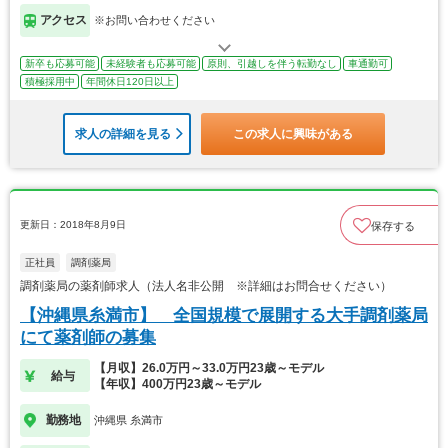
アクセス
※お問い合わせください
新卒も応募可能
未経験者も応募可能
原則、引越しを伴う転勤なし
車通勤可
積極採用中
年間休日120日以上
求人の詳細を見る
この求人に興味がある
更新日：2018年8月9日
保存する
正社員
調剤薬局
調剤薬局の薬剤師求人（法人名非公開 ※詳細はお問合せください）
【沖縄県糸満市】 全国規模で展開する大手調剤薬局
にて薬剤師の募集
【月収】26.0万円～33.0万円23歳～モデル
給与
【年収】400万円23歳～モデル
勤務地
沖縄県 糸満市