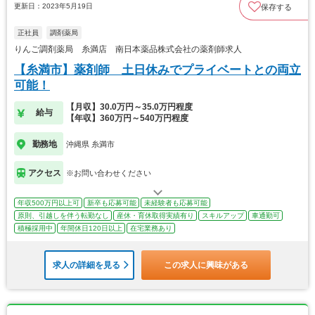
更新日：2023年5月19日
保存する
正社員
調剤薬局
りんご調剤薬局 糸満店 南日本薬品株式会社の薬剤師求人
【糸満市】薬剤師 土日休みでプライベートとの両立
可能！
【月収】30.0万円～35.0万円程度
給与
【年収】360万円～540万円程度
勤務地
沖縄県 糸満市
アクセス
※お問い合わせください
年収500万円以上可
新卒も応募可能
未経験者も応募可能
原則、引越しを伴う転勤なし
産休・育休取得実績有り
スキルアップ
車通勤可
積極採用中
年間休日120日以上
在宅業務あり
求人の詳細を見る
この求人に興味がある