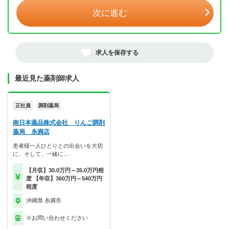
次に進む
求人を保存する
最近見た薬剤師求人
正社員
調剤薬局
南日本薬品株式会社 りんご調剤
薬局 糸満店
患者様一人ひとりとの出会いを大切
に、そして、一緒に…
【月収】30.0万円～35.0万円程
度 【年収】360万円～540万円
程度
沖縄県 糸満市
※お問い合わせください