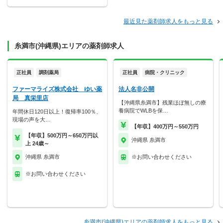
最近見た薬剤師求人をもっと見る
糸満市(沖縄県)エリアの薬剤師求人
正社員
調剤薬局
正社員
病院・クリニック
ファーマライズ株式会社 ゆい薬
法人名非公開
局 真栄里店
【沖縄県糸満市】残業ほぼ無しの療
養病院でWLBを保…
年間休日120日以上！復帰率100％、
現場の声を大…
【年収】400万円～550万円
【年収】500万円～650万円以
沖縄県 糸満市
上 24歳～
沖縄県 糸満市
※お問い合わせください
※お問い合わせください
糸満市(沖縄県)エリアの薬剤師求人をもっと見る