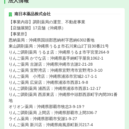
法人情報
南日本薬品株式会社
【事業内容】調剤薬局の運営、不動産事業
【店舗展開】17店舗（沖縄県）
【事業所】
恩納薬局：沖縄県国頭郡恩納村字恩納6302番地
東山調剤薬局：沖縄県うるま市石川東山2丁目30番21号
りんご調剤薬局 うるま店：沖縄県うるま市字宮里264-9
りんご薬局 かでな店：沖縄県嘉手納町字屋良1062-1
りんご薬局 古謝店：沖縄県沖縄市古謝2-21-28
りんご薬局 宜野湾店：沖縄県宜野湾市宜野湾3-3-10
りんご薬局 小湾店：沖縄県浦添市宮城2-17-1-1
りんご薬局 広栄店：沖縄県浦添市西原1-9-8
りんご調剤薬局 浦西店：沖縄県浦添市西原1-12-17
りんご調剤薬局 西原東店：沖縄県中頭郡西原町字内間391番
地
オリオン薬局：沖縄県那覇市牧志3-9-19？
りんご調剤薬局 上間店：沖縄県那覇市上間336-7
ライム薬局：沖縄県那覇市安謝1-9-27
りんご薬局 新川店：沖縄県南風原町新川217-4