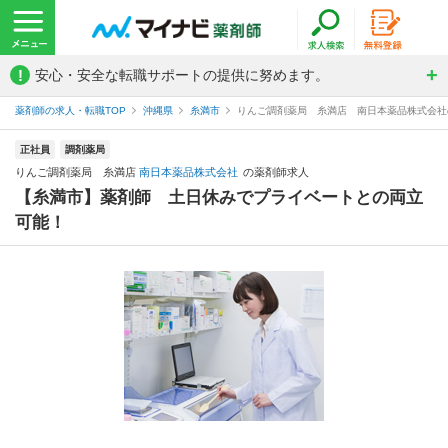
!
安心・安全な転職サポートの提供に努めます。
薬剤師の求人・転職TOP
沖縄県
糸満市
りんご調剤薬局 糸満店 南日本薬品株式会社
正社員
調剤薬局
りんご調剤薬局 糸満店
南日本薬品株式会社
の薬剤師求人
【糸満市】薬剤師 土日休みでプライベートとの両立
可能！