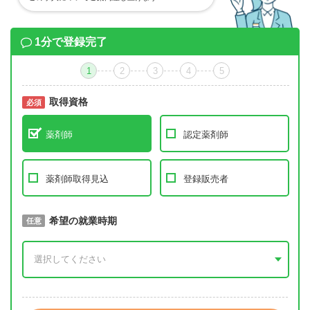
1分で登録完了
1
2
3
4
5
取得資格
必須
必須
薬剤師
認定薬剤師
薬剤師取得見込
登録販売者
取得予定年
希望の就業時期
必須
任意
年 3月