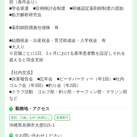
担（条件あり）
■学会派遣 ■症例検討会制度 ■研修認定薬剤師制度の奨励
■処方解析研究会
■薬剤師賠償責任保険 有
■結婚祝金・出産祝金・育児助成金・入学祝金 有
■大入り
※店舗ごとに1日、1ヶ月における基準患者数を設定しそれを
超えると現金支給
【社内交流】
■決算報告会 ■忘年会 ■ビーチパーティー（年1回）■社内
ゴルフ会（年3回）■釣り会（年2回）
■クラブ活動 ゴルフ部・釣り部・サーフィン部・マラソン部
など
勤務地・アクセス
原則、引越しを伴う転勤なし
車通勤可
沖縄県糸満市大度515-1
※お問い合わせください