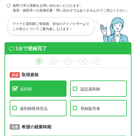
無料で求人情報をお問い合わせいただけます。
薬局・病院等への直接応募・問い合わせではありませんのでご安心ください。
マイナビ薬剤師ご登録後、担当のアドバイザーより
この求人についてご案内差し上げます！
1分で登録完了
1
2
3
4
5
取得資格
必須
必須
薬剤師
認定薬剤師
薬剤師取得見込
登録販売者
取得予定年
希望の就業時期
必須
任意