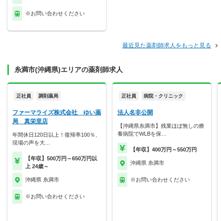
※お問い合わせください
最近見た薬剤師求人をもっと見る
糸満市(沖縄県)エリアの薬剤師求人
正社員
調剤薬局
正社員
病院・クリニック
ファーマライズ株式会社 ゆい薬
法人名非公開
局 真栄里店
【沖縄県糸満市】残業ほぼ無しの療
養病院でWLBを保…
年間休日120日以上！復帰率100％、
現場の声を大…
【年収】400万円～550万円
【年収】500万円～650万円以
沖縄県 糸満市
上 24歳～
沖縄県 糸満市
※お問い合わせください
※お問い合わせください