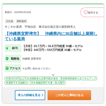
更新日：2026年6月18日
保存する
正社員
調剤薬局
すこやか薬局 宇地泊店 株式会社薬正堂の薬剤師求人
【沖縄県宜野湾市】 沖縄県内に30店舗以上展開し
ている薬局
【月収】29.7万円～36.8万円程度 30歳～モデル
給与
【年収】440万円～550万円程度 30歳～モデル
勤務地
沖縄県 宜野湾市
アクセス
※お問い合わせください
年収550万円以上可
未経験者も応募可能
産休・育休取得実績有り
スキルアップ
車通勤可
店舗数10～29
積極採用中
夏～秋入職可
求人の詳細を見る
この求人に興味がある