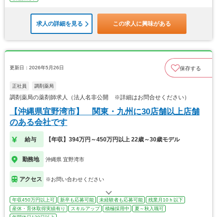
求人の詳細を見る
この求人に興味がある
更新日：2026年5月26日
保存する
正社員
調剤薬局
調剤薬局の薬剤師求人（法人名非公開 ※詳細はお問合せください）
【沖縄県宜野湾市】 関東・九州に30店舗以上店舗
のある会社です
給与
【年収】394万円～450万円以上 22歳～30歳モデル
勤務地
沖縄県 宜野湾市
アクセス
※お問い合わせください
年収450万円以上可
新卒も応募可能
未経験者も応募可能
残業月10ｈ以下
産休・育休取得実績有り
スキルアップ
積極採用中
夏～秋入職可