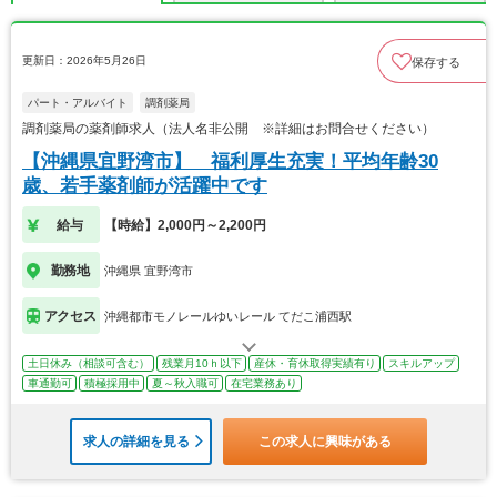
更新日：2026年5月26日
保存する
パート・アルバイト
調剤薬局
調剤薬局の薬剤師求人（法人名非公開 ※詳細はお問合せください）
【沖縄県宜野湾市】 福利厚生充実！平均年齢30
歳、若手薬剤師が活躍中です
給与
【時給】2,000円～2,200円
勤務地
沖縄県 宜野湾市
アクセス
沖縄都市モノレールゆいレール てだこ浦西駅
土日休み（相談可含む）
残業月10ｈ以下
産休・育休取得実績有り
スキルアップ
車通勤可
積極採用中
夏～秋入職可
在宅業務あり
求人の詳細を見る
この求人に興味がある