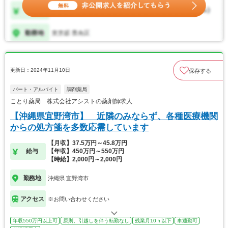
更新日：2024年11月10日
保存する
パート・アルバイト
調剤薬局
ことり薬局 株式会社アシストの薬剤師求人
【沖縄県宜野湾市】 近隣のみならず、各種医療機関
からの処方箋を多数応需しています
【月収】37.5万円～45.8万円
給与
【年収】450万円～550万円
【時給】2,000円～2,000円
勤務地
沖縄県 宜野湾市
アクセス
※お問い合わせください
年収550万円以上可
原則、引越しを伴う転勤なし
残業月10ｈ以下
車通勤可