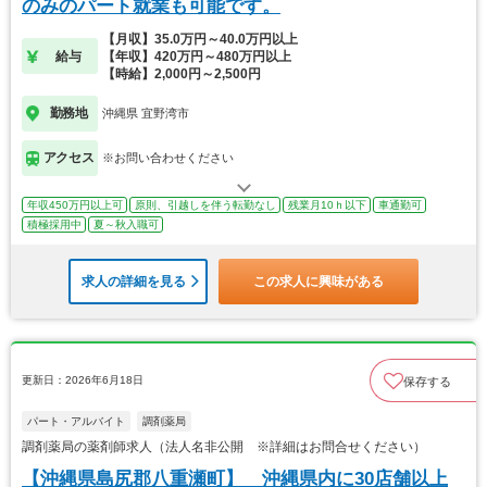
のみのパート就業も可能です。
【月収】35.0万円～40.0万円以上
給与
【年収】420万円～480万円以上
【時給】2,000円～2,500円
勤務地
沖縄県 宜野湾市
アクセス
※お問い合わせください
年収450万円以上可
原則、引越しを伴う転勤なし
残業月10ｈ以下
車通勤可
積極採用中
夏～秋入職可
求人の詳細を見る
この求人に興味がある
更新日：2026年6月18日
保存する
パート・アルバイト
調剤薬局
調剤薬局の薬剤師求人（法人名非公開 ※詳細はお問合せください）
【沖縄県島尻郡八重瀬町】 沖縄県内に30店舗以上