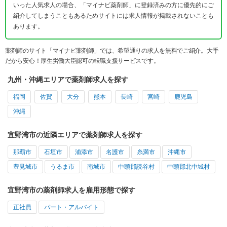
いった人気求人の場合、「マイナビ薬剤師」に登録済みの方に優先的にご
紹介してしまうこともあるためサイトには求人情報が掲載されないことも
あります。
薬剤師のサイト「マイナビ薬剤師」では、希望通りの求人を無料でご紹介。大手
だから安心！厚生労働大臣認可の転職支援サービスです。
九州・沖縄エリアで薬剤師求人を探す
福岡
佐賀
大分
熊本
長崎
宮崎
鹿児島
沖縄
宜野湾市の近隣エリアで薬剤師求人を探す
那覇市
石垣市
浦添市
名護市
糸満市
沖縄市
豊見城市
うるま市
南城市
中頭郡読谷村
中頭郡北中城村
宜野湾市の薬剤師求人を雇用形態で探す
正社員
パート・アルバイト