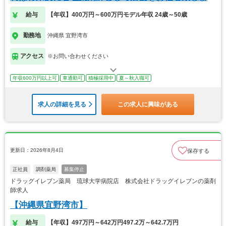
す。
給与
【年収】400万円～600万円モデル年収 24歳～50歳
勤務地
沖縄県 宜野湾市
アクセス
※お問い合わせください
年収600万円以上可
車通勤可
積極採用中
夏～秋入職可
求人の詳細を見る
この求人に興味がある
更新日：2026年8月4日
保存する
正社員
調剤薬局
募集停止
ドラッグイレブン薬局 琉球大学病院店 株式会社ドラッグイレブンの薬剤
師求人
【沖縄県宜野湾市】
給与
【年収】497万円～642万円497.2万～642.7万円