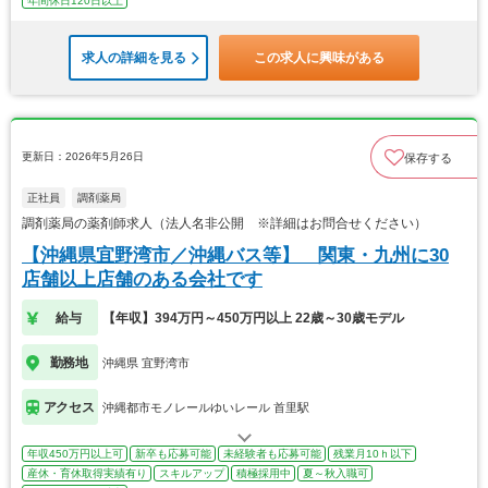
年間休日120日以上
求人の詳細を見る
この求人に興味がある
更新日：2026年5月26日
保存する
正社員
調剤薬局
調剤薬局の薬剤師求人（法人名非公開 ※詳細はお問合せください）
【沖縄県宜野湾市／沖縄バス等】 関東・九州に30
店舗以上店舗のある会社です
給与
【年収】394万円～450万円以上 22歳～30歳モデル
勤務地
沖縄県 宜野湾市
アクセス
沖縄都市モノレールゆいレール 首里駅
年収450万円以上可
新卒も応募可能
未経験者も応募可能
残業月10ｈ以下
産休・育休取得実績有り
スキルアップ
積極採用中
夏～秋入職可