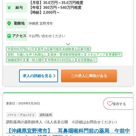
【月収】30.0万円～35.0万円程度
給与
【年収】360万円～540万円程度
【時給】2,000円～
勤務地
沖縄県 宜野湾市
アクセス
※お問い合わせください
年収500万円以上可
新卒も応募可能
未経験者も応募可能
原則、引越しを伴う転勤なし
産休・育休取得実績有り
スキルアップ
車通勤可
積極採用中
夏～秋入職可
年間休日120日以上
在宅業務あり
求人の詳細を見る
この求人に興味がある
更新日：2026年5月26日
保存する
パート・アルバイト
調剤薬局
調剤薬局の薬剤師求人（法人名非公開 ※詳細はお問合せください）
【沖縄県宜野湾市】 耳鼻咽喉科門前の薬局 午前中