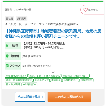
更新日：2026年6月18日
保存する
正社員
調剤薬局
ゆい薬局 長田店 ファーマライズ株式会社の薬剤師求人
【沖縄県宜野湾市】地域密着型の調剤薬局。地元の患
者様からの信頼も厚い調剤チェーンです。
【月収】22.0万円～30.0万円以上
給与
【年収】360万円～470万円以上
勤務地
沖縄県 宜野湾市
アクセス
※お問い合わせください
年収450万円以上可
原則、引越しを伴う転勤なし
土日休み（相談可含む）
産休・育休取得実績有り
スキルアップ
車通勤可
店舗数30以上
積極採用中
夏～秋入職可
WEB面接OK
求人の詳細を見る
この求人に興味がある