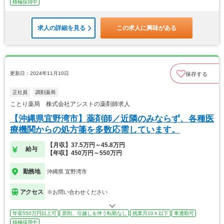
積極採用中
求人の詳細を見る
この求人に興味がある
更新日：2024年11月10日
保存する
正社員
調剤薬局
ことり薬局 株式会社アシストの薬剤師求人
【沖縄県宜野湾市】薬剤師／近隣のみならず、各種医
療機関からの処方箋を多数応需しています。
【月収】37.5万円～45.8万円
給与
【年収】450万円～550万円
勤務地
沖縄県 宜野湾市
アクセス
※お問い合わせください
年収550万円以上可
原則、引越しを伴う転勤なし
残業月10ｈ以下
車通勤可
積極採用中