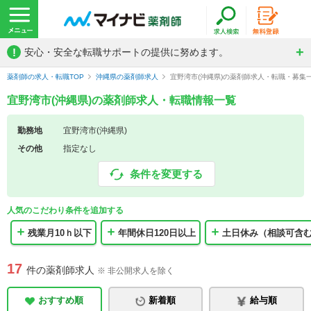
!
安心・安全な転職サポートの提供に努めます。
薬剤師の求人・転職TOP
沖縄県の薬剤師求人
宜野湾市(沖縄県)の薬剤師求人・転職・募集
宜野湾市(沖縄県)の薬剤師求人・転職情報一覧
勤務地
宜野湾市(沖縄県)
その他
指定なし
条件を変更する
人気のこだわり条件を追加する
残業月10ｈ以下
年間休日120日以上
土日休み（相談可含
17
件の薬剤師求人
※ 非公開求人を除く
おすすめ順
新着順
給与順