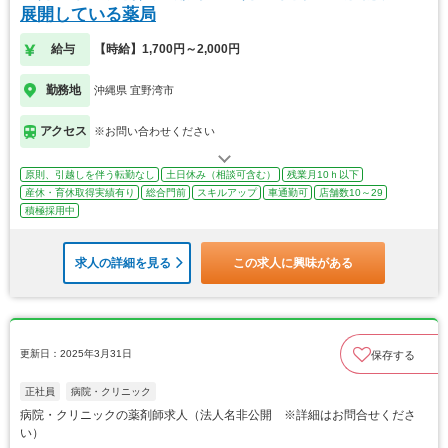
展開している薬局
給与
【時給】1,700円～2,000円
勤務地
沖縄県 宜野湾市
アクセス
※お問い合わせください
原則、引越しを伴う転勤なし
土日休み（相談可含む）
残業月10ｈ以下
産休・育休取得実績有り
総合門前
スキルアップ
車通勤可
店舗数10～29
積極採用中
求人の詳細を見る
この求人に興味がある
更新日：2025年3月31日
保存する
正社員
病院・クリニック
病院・クリニックの薬剤師求人（法人名非公開 ※詳細はお問合せくださ
い）