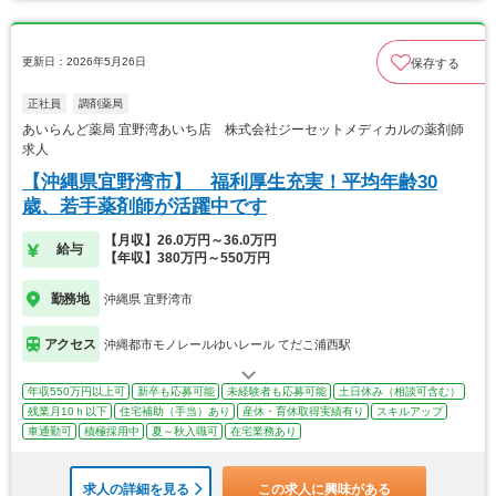
更新日：2026年5月26日
保存する
正社員
調剤薬局
あいらんど薬局 宜野湾あいち店 株式会社ジーセットメディカルの薬剤師
求人
【沖縄県宜野湾市】 福利厚生充実！平均年齢30
歳、若手薬剤師が活躍中です
【月収】26.0万円～36.0万円
給与
【年収】380万円～550万円
勤務地
沖縄県 宜野湾市
アクセス
沖縄都市モノレールゆいレール てだこ浦西駅
年収550万円以上可
新卒も応募可能
未経験者も応募可能
土日休み（相談可含む）
残業月10ｈ以下
住宅補助（手当）あり
産休・育休取得実績有り
スキルアップ
車通勤可
積極採用中
夏～秋入職可
在宅業務あり
求人の詳細を見る
この求人に興味がある