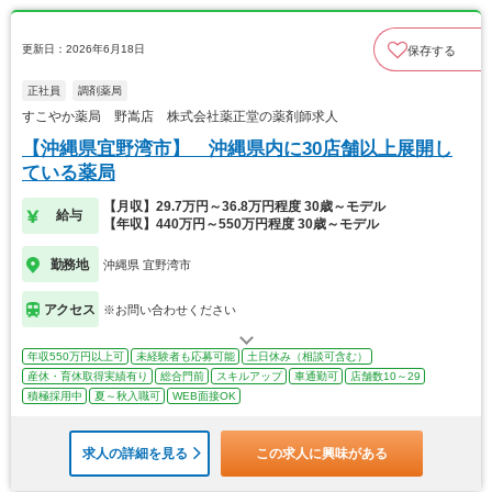
更新日：2026年6月18日
保存する
正社員
調剤薬局
すこやか薬局 野嵩店 株式会社薬正堂の薬剤師求人
【沖縄県宜野湾市】 沖縄県内に30店舗以上展開し
ている薬局
【月収】29.7万円～36.8万円程度 30歳～モデル
給与
【年収】440万円～550万円程度 30歳～モデル
勤務地
沖縄県 宜野湾市
アクセス
※お問い合わせください
年収550万円以上可
未経験者も応募可能
土日休み（相談可含む）
産休・育休取得実績有り
総合門前
スキルアップ
車通勤可
店舗数10～29
積極採用中
夏～秋入職可
WEB面接OK
求人の詳細を見る
この求人に興味がある