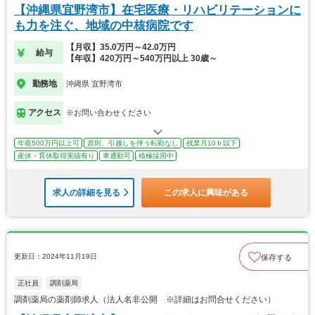
【沖縄県宜野湾市】在宅医療・リハビリテーションに
も力を注ぐ、地域の中核病院です
【月収】35.0万円～42.0万円
給与
【年収】420万円～540万円以上 30歳～
勤務地
沖縄県 宜野湾市
アクセス
※お問い合わせください
年収500万円以上可
原則、引越しを伴う転勤なし
残業月10ｈ以下
産休・育休取得実績有り
車通勤可
積極採用中
求人の詳細を見る
この求人に興味がある
更新日：2024年11月19日
保存する
正社員
調剤薬局
調剤薬局の薬剤師求人（法人名非公開 ※詳細はお問合せください）