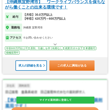
【沖縄県宜野湾市】 ワークライフバランスを保ちな
がら働くことの出来る環境です！
【月収】30.0万円以上
給与
【年収】420万円～600万円以上
勤務地
沖縄県 宜野湾市
アクセス
※お問い合わせください
年収600万円以上可
原則、引越しを伴う転勤なし
残業月10ｈ以下
車通勤可
積極採用中
求人の詳細を見る
この求人に興味がある