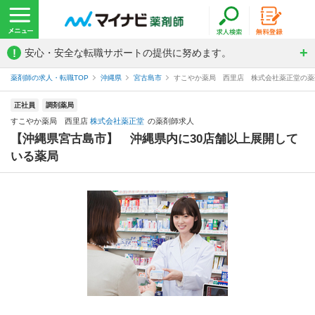
!
安心・安全な転職サポートの提供に努めます。
薬剤師の求人・転職TOP
沖縄県
宮古島市
すこやか薬局 西里店 株式会社薬正堂の薬
正社員
調剤薬局
すこやか薬局 西里店
株式会社薬正堂
の薬剤師求人
【沖縄県宮古島市】 沖縄県内に30店舗以上展開して
いる薬局