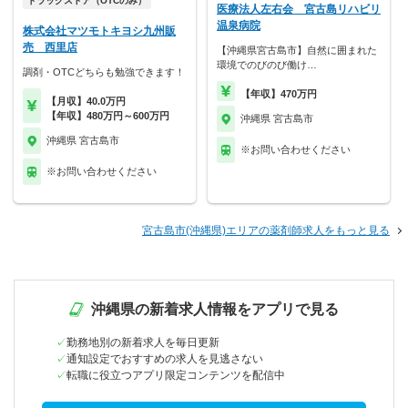
ドラッグストア（OTCのみ）
医療法人左右会 宮古島リハビリ
温泉病院
株式会社マツモトキヨシ九州販
売 西里店
【沖縄県宮古島市】自然に囲まれた
環境でのびのび働け…
調剤・OTCどちらも勉強できます！
【年収】470万円
【月収】40.0万円
【年収】480万円～600万円
沖縄県 宮古島市
沖縄県 宮古島市
※お問い合わせください
※お問い合わせください
宮古島市(沖縄県)エリアの薬剤師求人をもっと見る
沖縄県の新着求人情報をアプリで見る
勤務地別の新着求人を毎日更新
通知設定でおすすめの求人を見逃さない
転職に役立つアプリ限定コンテンツを配信中