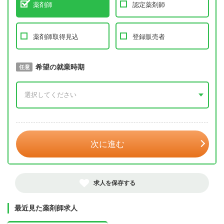
薬剤師
認定薬剤師
薬剤師取得見込
登録販売者
取得予定年
希望の就業時期
必須
任意
年 3月
次に進む
求人を保存する
最近見た薬剤師求人