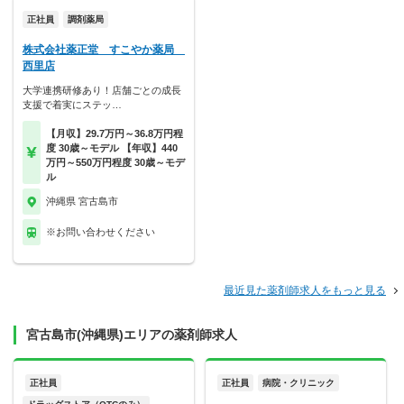
正社員
調剤薬局
株式会社薬正堂 すこやか薬局
西里店
大学連携研修あり！店舗ごとの成長
支援で着実にステッ…
【月収】29.7万円～36.8万円程
度 30歳～モデル 【年収】440
万円～550万円程度 30歳～モデ
ル
沖縄県 宮古島市
※お問い合わせください
最近見た薬剤師求人をもっと見る
宮古島市(沖縄県)エリアの薬剤師求人
正社員
正社員
病院・クリニック