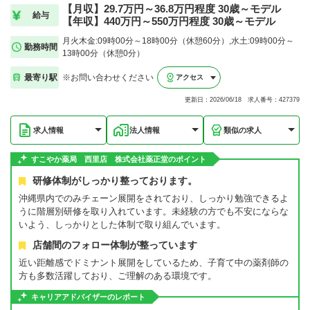
【月収】29.7万円～36.8万円程度 30歳～モデル
給与
【年収】440万円～550万円程度 30歳～モデル
月火木金:09時00分～18時00分（休憩60分）,水土:09時00分～
勤務時間
13時00分（休憩0分）
最寄り駅
※お問い合わせください
アクセス
更新日：2026/06/18 求人番号：427379
求人情報
法人情報
類似の求人
すこやか薬局 西里店 株式会社薬正堂のポイント
研修体制がしっかり整っております。
沖縄県内でのみチェーン展開をされており、しっかり勉強できるよ
うに階層別研修を取り入れています。未経験の方でも不安にならな
いよう、しっかりとした体制で取り組んでいます。
店舗間のフォロー体制が整っています
近い距離感でドミナント展開をしているため、子育て中の薬剤師の
方も多数活躍しており、ご理解のある環境です。
キャリアアドバイザーのレポート