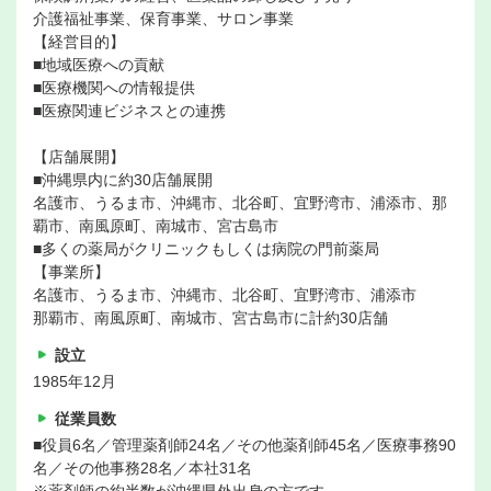
介護福祉事業、保育事業、サロン事業
【経営目的】
■地域医療への貢献
■医療機関への情報提供
■医療関連ビジネスとの連携
【店舗展開】
■沖縄県内に約30店舗展開
名護市、うるま市、沖縄市、北谷町、宜野湾市、浦添市、那
覇市、南風原町、南城市、宮古島市
■多くの薬局がクリニックもしくは病院の門前薬局
【事業所】
名護市、うるま市、沖縄市、北谷町、宜野湾市、浦添市
那覇市、南風原町、南城市、宮古島市に計約30店舗
設立
1985年12月
従業員数
■役員6名／管理薬剤師24名／その他薬剤師45名／医療事務90
名／その他事務28名／本社31名