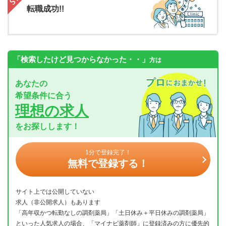
転職成功!!
「検索したけど見つからなかった・・」
方は
あなたの
希望条件に合う
理想の求人
をお探しします！
1分で登録完了！
無料で登録する！
サイト上では公開していない
求人（非公開求人）もあります
「高年収かつ転勤なしの調剤薬局」「土日休み＋平日休みの調剤薬局」
といった人気求人の場合、「マイナビ薬剤師」に登録済みの方に優先的