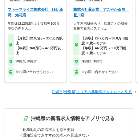
ファーマライズ株式会社 ゆい薬
株式会社薬正堂 すこやか薬局
局 知花店
登川店
年間休日120日以上！復帰率100％、
大学連携研修あり！店舗ごとの成長
現場の声を大…
支援で着実にステッ…
【月収】22.0万円～30.0万円以
【月収】29.7万円～36.8万円程
上
度 30歳～モデル
【年収】360万円～470万円以
【年収】440万円～550万円程
上
度 30歳～モデル
沖縄県 沖縄市
沖縄県 沖縄市
※お問い合わせください
※お問い合わせください
沖縄市(沖縄県)エリアの薬剤師求人をもっと見る
沖縄県の新着求人情報をアプリで見る
勤務地別の新着求人を毎日更新
通知設定でおすすめの求人を見逃さない