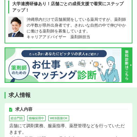
大学連携研修あり！店舗ごとの成長支援で着実にステップ
アップ！
沖縄県内だけで店舗展開をしている薬局ですが、薬剤師
の半数が県外出身者です。きれいな自然の中で伸びやか
に働ける薬剤師を募集しています。
キャリアアドバイザー 薬剤師担当
求人情報
求人内容
総合門前
積極採用中
WEB面接OK
店舗にて調剤業務、服薬指導、薬歴管理などを行っていただ
きます。