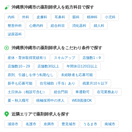
沖縄県沖縄市の薬剤師求人を処方科目で探す
内科
外科
皮膚科
耳鼻科
眼科
精神科
小児科
整形外科
心療内科
総合科目
消化器科
婦人科
泌尿器科
沖縄県沖縄市の薬剤師求人をこだわり条件で探す
産休・育休取得実績有り
スキルアップ
店舗数1～9
店舗数10～29
店舗数30以上
年間休日120日以上
原則、引越しを伴う転勤なし
未経験者も応募可能
新卒も応募可能
住宅補助（手当）あり
残業月10ｈ以下
土日休み（相談可含む）
総合門前
車通勤可
在宅業務あり
夏～秋入職可
積極採用中の求人
WEB面接OK
近隣エリアで薬剤師求人を探す
浦添市
名護市
糸満市
豊見城市
うるま市
南城市