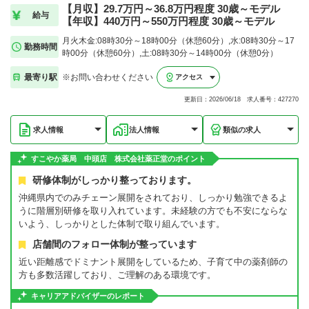
【月収】29.7万円～36.8万円程度 30歳～モデル
給与
【年収】440万円～550万円程度 30歳～モデル
月火木金:08時30分～18時00分（休憩60分）,水:08時30分～17
勤務時間
時00分（休憩60分）,土:08時30分～14時00分（休憩0分）
最寄り駅
※お問い合わせください
アクセス
更新日：2026/06/18 求人番号：427270
求人情報
法人情報
類似の求人
すこやか薬局 中頭店 株式会社薬正堂のポイント
研修体制がしっかり整っております。
沖縄県内でのみチェーン展開をされており、しっかり勉強できるよ
うに階層別研修を取り入れています。未経験の方でも不安にならな
いよう、しっかりとした体制で取り組んでいます。
店舗間のフォロー体制が整っています
近い距離感でドミナント展開をしているため、子育て中の薬剤師の
方も多数活躍しており、ご理解のある環境です。
キャリアアドバイザーのレポート