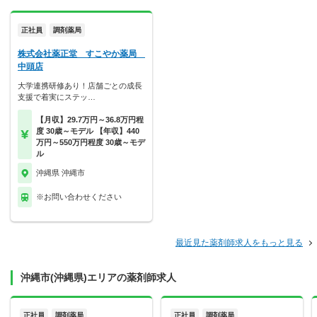
正社員
調剤薬局
株式会社薬正堂 すこやか薬局
中頭店
大学連携研修あり！店舗ごとの成長
支援で着実にステッ…
【月収】29.7万円～36.8万円程
度 30歳～モデル 【年収】440
万円～550万円程度 30歳～モデ
ル
沖縄県 沖縄市
※お問い合わせください
最近見た薬剤師求人をもっと見る
沖縄市(沖縄県)エリアの薬剤師求人
正社員
調剤薬局
正社員
調剤薬局