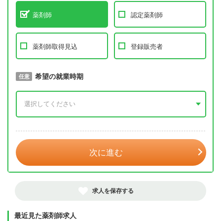
薬剤師
認定薬剤師
薬剤師取得見込
登録販売者
取得予定年
希望の就業時期
必須
任意
年 3月
次に進む
求人を保存する
最近見た薬剤師求人