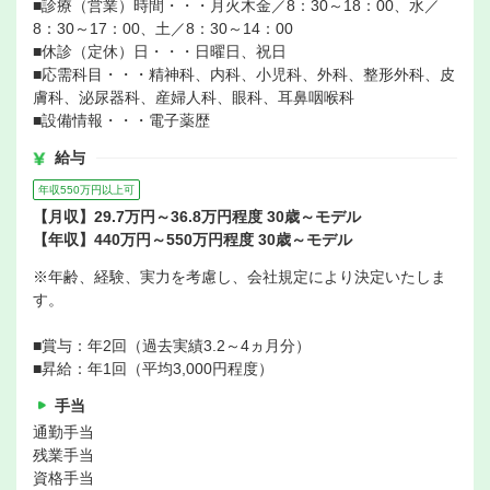
■診療（営業）時間・・・月火木金／8：30～18：00、水／
8：30～17：00、土／8：30～14：00
■休診（定休）日・・・日曜日、祝日
■応需科目・・・精神科、内科、小児科、外科、整形外科、皮
膚科、泌尿器科、産婦人科、眼科、耳鼻咽喉科
■設備情報・・・電子薬歴
給与
年収550万円以上可
【月収】29.7万円～36.8万円程度 30歳～モデル
【年収】440万円～550万円程度 30歳～モデル
※年齢、経験、実力を考慮し、会社規定により決定いたしま
す。
■賞与：年2回（過去実績3.2～4ヵ月分）
■昇給：年1回（平均3,000円程度）
手当
通勤手当
残業手当
資格手当