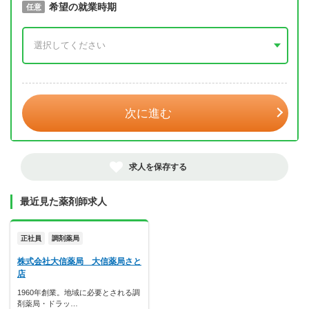
取得予定年
希望の就業時期
必須
任意
年 3月
次に進む
求人を保存する
最近見た薬剤師求人
正社員
調剤薬局
株式会社大信薬局 大信薬局さと
店
1960年創業。地域に必要とされる調
剤薬局・ドラッ…