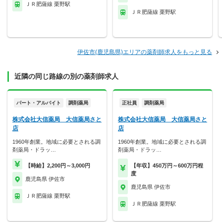
ＪＲ肥薩線 栗野駅
ＪＲ肥薩線 栗野駅
伊佐市(鹿児島県)エリアの薬剤師求人をもっと見る
近隣の同じ路線の別の薬剤師求人
パート・アルバイト
調剤薬局
正社員
調剤薬局
株式会社大信薬局 大信薬局さと
株式会社大信薬局 大信薬局さと
店
店
1960年創業。地域に必要とされる調
1960年創業。地域に必要とされる調
剤薬局・ドラッ…
剤薬局・ドラッ…
【時給】2,200円～3,000円
【年収】450万円～600万円程
度
鹿児島県 伊佐市
鹿児島県 伊佐市
ＪＲ肥薩線 栗野駅
ＪＲ肥薩線 栗野駅