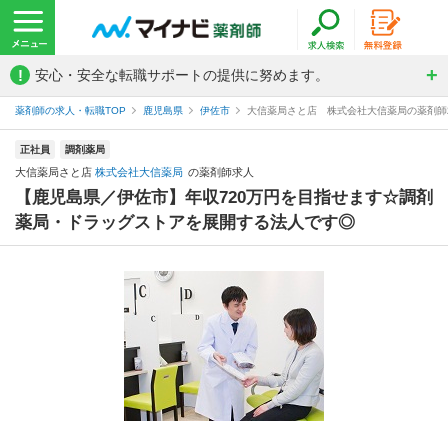
!
安心・安全な転職サポートの提供に努めます。
薬剤師の求人・転職TOP
鹿児島県
伊佐市
大信薬局さと店 株式会社大信薬局の薬剤師
正社員
調剤薬局
大信薬局さと店
株式会社大信薬局
の薬剤師求人
【鹿児島県／伊佐市】年収720万円を目指せます☆調剤
薬局・ドラッグストアを展開する法人です◎