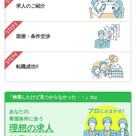
求人のご紹介
面接・条件交渉
転職成功!!
「検索したけど見つからなかった・・」
方は
あなたの
希望条件に合う
理想の求人