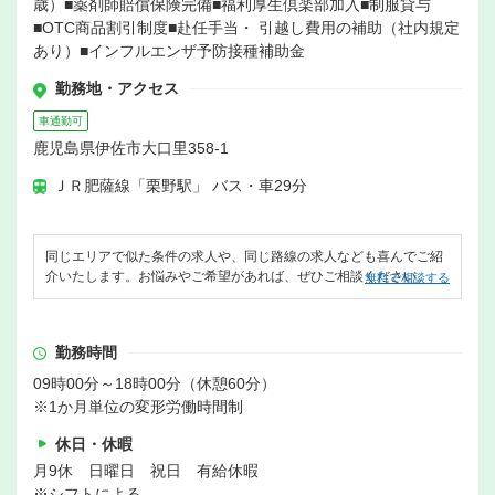
歳）■薬剤師賠償保険完備■福利厚生倶楽部加入■制服貸与
■OTC商品割引制度■赴任手当・ 引越し費用の補助（社内規定
あり）■インフルエンザ予防接種補助金
勤務地・アクセス
車通勤可
鹿児島県伊佐市大口里358-1
ＪＲ肥薩線「栗野駅」 バス・車29分
同じエリアで似た条件の求人や、同じ路線の求人なども喜んでご紹
介いたします。お悩みやご希望があれば、ぜひご相談ください。
無料で相談する
勤務時間
09時00分～18時00分（休憩60分）
※1か月単位の変形労働時間制
休日・休暇
月9休 日曜日 祝日 有給休暇
※シフトによる