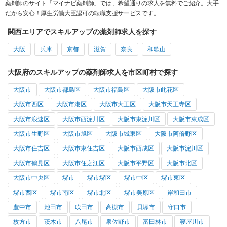
薬剤師のサイト「マイナビ薬剤師」では、希望通りの求人を無料でご紹介。大手
だから安心！厚生労働大臣認可の転職支援サービスです。
関西エリアでスキルアップの薬剤師求人を探す
大阪
兵庫
京都
滋賀
奈良
和歌山
大阪府のスキルアップの薬剤師求人を市区町村で探す
大阪市
大阪市都島区
大阪市福島区
大阪市此花区
大阪市西区
大阪市港区
大阪市大正区
大阪市天王寺区
大阪市浪速区
大阪市西淀川区
大阪市東淀川区
大阪市東成区
大阪市生野区
大阪市旭区
大阪市城東区
大阪市阿倍野区
大阪市住吉区
大阪市東住吉区
大阪市西成区
大阪市淀川区
大阪市鶴見区
大阪市住之江区
大阪市平野区
大阪市北区
大阪市中央区
堺市
堺市堺区
堺市中区
堺市東区
堺市西区
堺市南区
堺市北区
堺市美原区
岸和田市
豊中市
池田市
吹田市
高槻市
貝塚市
守口市
枚方市
茨木市
八尾市
泉佐野市
富田林市
寝屋川市