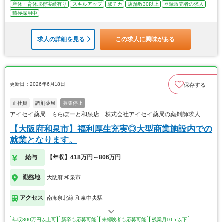
産休・育休取得実績有り
スキルアップ
駅チカ
店舗数30以上
登録販売者の求人
積極採用中
求人の詳細を見る
この求人に興味がある
更新日：2026年6月18日
保存する
正社員
調剤薬局
募集停止
アイセイ薬局 ららぽーと和泉店 株式会社アイセイ薬局の薬剤師求人
【大阪府和泉市】福利厚生充実◎大型商業施設内での
就業となります。
給与
【年収】418万円～806万円
勤務地
大阪府 和泉市
アクセス
南海泉北線 和泉中央駅
年収800万円以上可
新卒も応募可能
未経験者も応募可能
残業月10ｈ以下