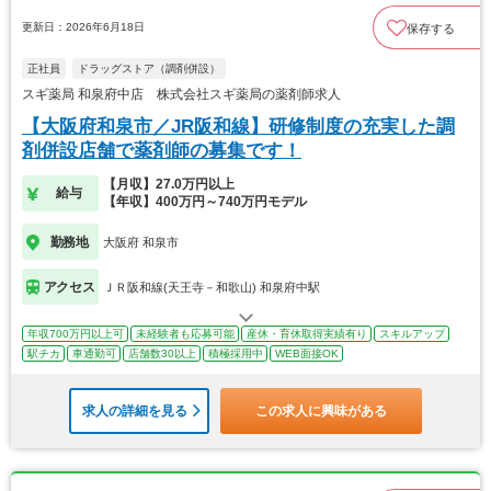
更新日：2026年6月18日
保存する
正社員
ドラッグストア（調剤併設）
スギ薬局 和泉府中店 株式会社スギ薬局の薬剤師求人
【大阪府和泉市／JR阪和線】研修制度の充実した調
剤併設店舗で薬剤師の募集です！
【月収】27.0万円以上
給与
【年収】400万円～740万円モデル
勤務地
大阪府 和泉市
アクセス
ＪＲ阪和線(天王寺－和歌山) 和泉府中駅
年収700万円以上可
未経験者も応募可能
産休・育休取得実績有り
スキルアップ
駅チカ
車通勤可
店舗数30以上
積極採用中
WEB面接OK
求人の詳細を見る
この求人に興味がある