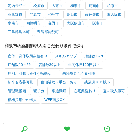
河内長野市
松原市
大東市
和泉市
箕面市
柏原市
羽曳野市
門真市
摂津市
高石市
藤井寺市
東大阪市
泉南市
四條畷市
交野市
大阪狭山市
阪南市
三島郡島本町
豊能郡能勢町
和泉市の薬剤師求人をこだわり条件で探す
産休・育休取得実績有り
スキルアップ
店舗数1～9
店舗数10～29
店舗数30以上
年間休日120日以上
原則、引越しを伴う転勤なし
未経験者も応募可能
新卒も応募可能
住宅補助（手当）あり
残業月10ｈ以下
管理職候補
駅チカ
車通勤可
在宅業務あり
夏～秋入職可
積極採用中の求人
WEB面接OK