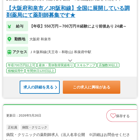
【大阪府和泉市／JR阪和線】全国に展開している調
剤薬局にて薬剤師募集です★
給与
【年収】550万円～700万円※経験により前後あり 24歳～
勤務地
大阪府 和泉市
アクセス
ＪＲ阪和線(天王寺－和歌山) 和泉府中駅
年収700万円以上可
産休・育休取得実績有り
スキルアップ
店舗数30以上
積極採用中
年間休日120日以上
求人の詳細を見る
この求人に興味がある
更新日：2026年5月26日
保存する
正社員
病院・クリニック
病院・クリニックの薬剤師求人（法人名非公開 ※詳細はお問合せくださ