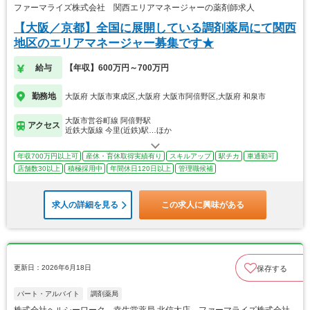
ファーマライズ株式会社 関西エリアマネージャーの薬剤師求人
【大阪／京都】全国に展開している調剤薬局にて関西
地区のエリアマネージャー募集です★
給与
【年収】600万円～700万円
勤務地
大阪府 大阪市東成区,大阪府 大阪市阿倍野区,大阪府 和泉市
大阪市営谷町線 阿倍野駅
アクセス
近鉄大阪線 今里(近鉄)駅…ほか
年収700万円以上可
産休・育休取得実績有り
スキルアップ
駅チカ
車通勤可
店舗数30以上
積極採用中
年間休日120日以上
管理職候補
求人の詳細を見る
この求人に興味がある
更新日：2026年6月18日
保存する
パート・アルバイト
調剤薬局