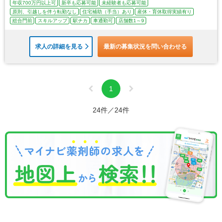
年収700万円以上可
新卒も応募可能
未経験者も応募可能
原則、引越しを伴う転勤なし
住宅補助（手当）あり
産休・育休取得実績有り
総合門前
スキルアップ
駅チカ
車通勤可
店舗数1～9
求人の詳細を見る
最新の募集状況を問い合わせる
1
24件／24件