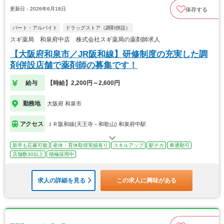
更新日：2026年6月18日
保存する
パート・アルバイト
ドラッグストア（調剤併設）
スギ薬局 和泉府中店 株式会社スギ薬局の薬剤師求人
【大阪府和泉市／JR阪和線】研修制度の充実した調
剤併設店舗で薬剤師の募集です！
給与
【時給】2,200円～2,600円
勤務地
大阪府 和泉市
アクセス
ＪＲ阪和線(天王寺－和歌山) 和泉府中駅
新卒も応募可能
産休・育休取得実績有り
スキルアップ
駅チカ
車通勤可
店舗数30以上
積極採用中
求人の詳細を見る
この求人に興味がある