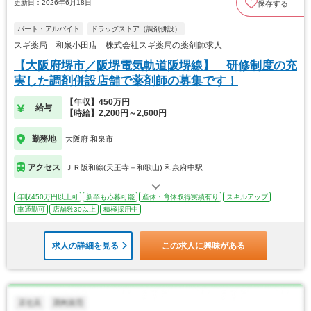
更新日：2026年6月18日
保存する
パート・アルバイト
ドラッグストア（調剤併設）
スギ薬局 和泉小田店 株式会社スギ薬局の薬剤師求人
【大阪府堺市／阪堺電気軌道阪堺線】 研修制度の充
実した調剤併設店舗で薬剤師の募集です！
【年収】450万円
給与
【時給】2,200円～2,600円
勤務地
大阪府 和泉市
アクセス
ＪＲ阪和線(天王寺－和歌山) 和泉府中駅
年収450万円以上可
新卒も応募可能
産休・育休取得実績有り
スキルアップ
車通勤可
店舗数30以上
積極採用中
求人の詳細を見る
この求人に興味がある