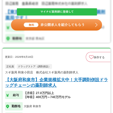
更新日：2026年6月18日
保存する
正社員
ドラッグストア（調剤併設）
スギ薬局 和泉小田店 株式会社スギ薬局の薬剤師求人
【大阪府和泉市】企業規模拡大中！大手調剤併設ドラ
ッグチェーンの薬剤師求人
【月収】27.0万円以上
給与
【年収】400万円～740万円モデル
勤務地
大阪府 和泉市