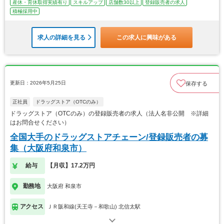
産休・育休取得実績有り
スキルアップ
店舗数30以上
登録販売者の求人
積極採用中
求人の詳細を見る
この求人に興味がある
更新日：2026年5月25日
保存する
正社員
ドラッグストア（OTCのみ）
ドラッグストア（OTCのみ）の登録販売者の求人（法人名非公開 ※詳細
はお問合せください）
全国大手のドラッグストアチェーン/登録販売者の募
集（大阪府和泉市）
給与
【月収】17.2万円
勤務地
大阪府 和泉市
アクセス
ＪＲ阪和線(天王寺－和歌山) 北信太駅