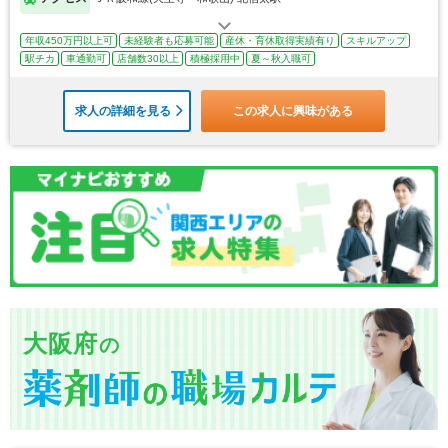
年収450万円以上可
未経験者も応募可能
産休・育休取得実績有り
スキルアップ
駅チカ
車通勤可
店舗数30以上
積極採用中
夏～秋入職可
求人の詳細を見る
この求人に興味がある
大阪府
の