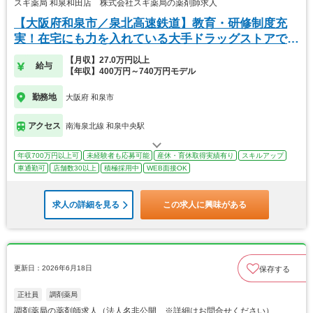
スギ薬局 和泉和田店 株式会社スギ薬局の薬剤師求人
【大阪府和泉市／泉北高速鉄道】教育・研修制度充
実！在宅にも力を入れている大手ドラッグストアで
す！
【月収】27.0万円以上
給与
【年収】400万円～740万円モデル
勤務地
大阪府 和泉市
アクセス
南海泉北線 和泉中央駅
年収700万円以上可
未経験者も応募可能
産休・育休取得実績有り
スキルアップ
車通勤可
店舗数30以上
積極採用中
WEB面接OK
求人の詳細を見る
この求人に興味がある
更新日：2026年6月18日
保存する
正社員
調剤薬局
調剤薬局の薬剤師求人（法人名非公開 ※詳細はお問合せください）