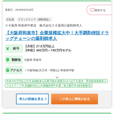
更新日：2026年6月18日
保存する
正社員
ドラッグストア（調剤併設）
スギ薬局 和泉府中東店 株式会社スギ薬局の薬剤師求人
【大阪府和泉市】企業規模拡大中！大手調剤併設ドラ
ッグチェーンの薬剤師求人
【月収】27.0万円以上
給与
【年収】400万円～740万円モデル
勤務地
大阪府 和泉市
アクセス
ＪＲ阪和線(天王寺－和歌山) 和泉府中駅
年収700万円以上可
未経験者も応募可能
残業月10ｈ以下
産休・育休取得実績有り
スキルアップ
店舗数30以上
積極採用中
夏～秋入職可
WEB面接OK
求人の詳細を見る
この求人に興味がある