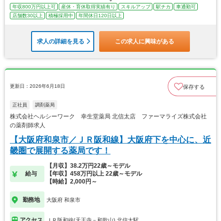
年収800万円以上可
産休・育休取得実績有り
スキルアップ
駅チカ
車通勤可
店舗数30以上
積極採用中
年間休日120日以上
求人の詳細を見る
この求人に興味がある
更新日：2026年6月18日
保存する
正社員
調剤薬局
株式会社ヘルシーワーク 幸生堂薬局 北信太店 ファーマライズ株式会社
の薬剤師求人
【大阪府和泉市／ＪＲ阪和線】大阪府下を中心に、近
畿圏で展開する薬局です！
【月収】38.2万円22歳～モデル
給与
【年収】458万円以上 22歳～モデル
【時給】2,000円～
勤務地
大阪府 和泉市
アクセス
ＪＲ阪和線(天王寺－和歌山) 北信太駅