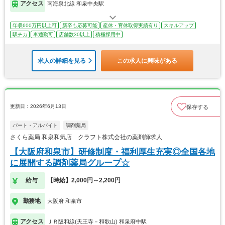
アクセス
南海泉北線 和泉中央駅
年収600万円以上可
新卒も応募可能
産休・育休取得実績有り
スキルアップ
駅チカ
車通勤可
店舗数30以上
積極採用中
求人の詳細を見る
この求人に興味がある
更新日：2026年6月13日
保存する
パート・アルバイト
調剤薬局
さくら薬局 和泉和気店 クラフト株式会社の薬剤師求人
【大阪府和泉市】研修制度・福利厚生充実◎全国各地
に展開する調剤薬局グループ☆
給与
【時給】2,000円～2,200円
勤務地
大阪府 和泉市
アクセス
ＪＲ阪和線(天王寺－和歌山) 和泉府中駅