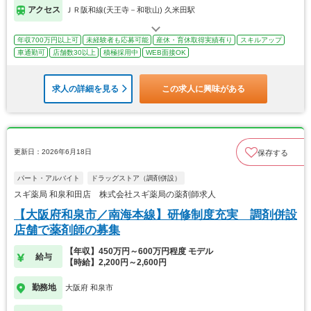
アクセス
ＪＲ阪和線(天王寺－和歌山) 久米田駅
年収700万円以上可
未経験者も応募可能
産休・育休取得実績有り
スキルアップ
車通勤可
店舗数30以上
積極採用中
WEB面接OK
求人の詳細を見る
この求人に興味がある
更新日：2026年6月18日
保存する
パート・アルバイト
ドラッグストア（調剤併設）
スギ薬局 和泉和田店 株式会社スギ薬局の薬剤師求人
【大阪府和泉市／南海本線】研修制度充実 調剤併設
店舗で薬剤師の募集
【年収】450万円～600万円程度 モデル
給与
【時給】2,200円～2,600円
勤務地
大阪府 和泉市