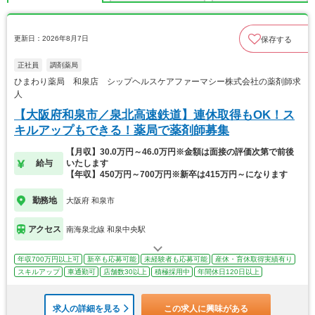
更新日：2026年8月7日
保存する
正社員
調剤薬局
ひまわり薬局 和泉店 シップヘルスケアファーマシー株式会社の薬剤師求
人
【大阪府和泉市／泉北高速鉄道】連休取得もOK！ス
キルアップもできる！薬局で薬剤師募集
【月収】30.0万円～46.0万円※金額は面接の評価次第で前後
給与
いたします
【年収】450万円～700万円※新卒は415万円～になります
勤務地
大阪府 和泉市
アクセス
南海泉北線 和泉中央駅
年収700万円以上可
新卒も応募可能
未経験者も応募可能
産休・育休取得実績有り
スキルアップ
車通勤可
店舗数30以上
積極採用中
年間休日120日以上
求人の詳細を見る
この求人に興味がある