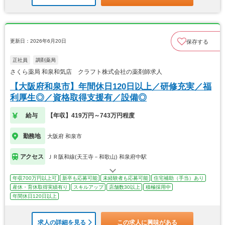
更新日：2026年6月20日
保存する
正社員
調剤薬局
さくら薬局 和泉和気店 クラフト株式会社の薬剤師求人
【大阪府和泉市】年間休日120日以上／研修充実／福
利厚生◎／資格取得支援有／設備◎
給与
【年収】419万円～743万円程度
勤務地
大阪府 和泉市
アクセス
ＪＲ阪和線(天王寺－和歌山) 和泉府中駅
年収700万円以上可
新卒も応募可能
未経験者も応募可能
住宅補助（手当）あり
産休・育休取得実績有り
スキルアップ
店舗数30以上
積極採用中
年間休日120日以上
求人の詳細を見る
この求人に興味がある