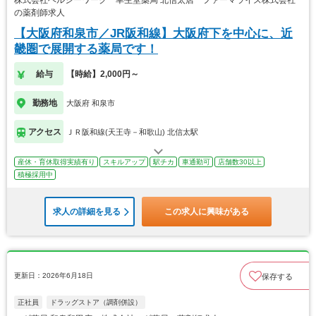
株式会社ヘルシーワーク 幸生堂薬局 北信太店 ファーマライズ株式会社
の薬剤師求人
【大阪府和泉市／JR阪和線】大阪府下を中心に、近
畿圏で展開する薬局です！
給与
【時給】2,000円～
勤務地
大阪府 和泉市
アクセス
ＪＲ阪和線(天王寺－和歌山) 北信太駅
産休・育休取得実績有り
スキルアップ
駅チカ
車通勤可
店舗数30以上
積極採用中
求人の詳細を見る
この求人に興味がある
更新日：2026年6月18日
保存する
正社員
ドラッグストア（調剤併設）