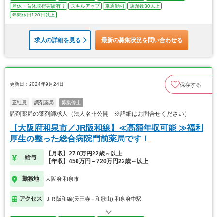
産休・育休取得実績有り
スキルアップ
車通勤可
店舗数30以上
年間休日120日以上
求人の詳細を見る
最新の募集状況を問い合わせる
更新日：2024年9月24日
保存する
正社員
調剤薬局
募集停止
調剤薬局の薬剤師求人（法人名非公開 ※詳細はお問合せください）
【大阪府和泉市／JR阪和線】≪高額年収可能 ≫福利
厚生の整った総合病院門前薬局です！
【月収】27.0万円22歳～以上
給与
【年収】450万円～720万円22歳～以上
勤務地
大阪府 和泉市
アクセス
ＪＲ阪和線(天王寺－和歌山) 和泉府中駅