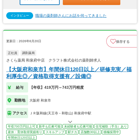
職場の薬剤師さんにお話を伺ってきました
インタビュー
更新日：2026年6月20日
保存する
正社員
調剤薬局
さくら薬局 和泉府中店 クラフト株式会社の薬剤師求人
【大阪府和泉市】年間休日120日以上／研修充実／福
利厚生◎／資格取得支援有／設備◎
給与
【年収】419万円～743万円程度
勤務地
大阪府 和泉市
アクセス
ＪＲ阪和線(天王寺－和歌山) 和泉府中駅
年収700万円以上可
新卒も応募可能
未経験者も応募可能
住宅補助（手当）あり
産休・育休取得実績有り
スキルアップ
駅チカ
店舗数30以上
積極採用中
年間休日120日以上