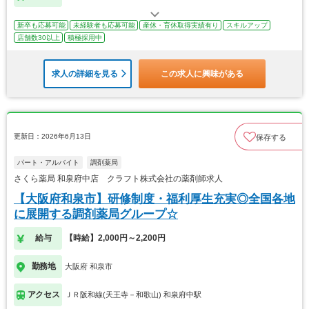
新卒も応募可能
未経験者も応募可能
産休・育休取得実績有り
スキルアップ
店舗数30以上
積極採用中
求人の詳細を見る
この求人に興味がある
更新日：2026年6月13日
保存する
パート・アルバイト
調剤薬局
さくら薬局 和泉府中店 クラフト株式会社の薬剤師求人
【大阪府和泉市】研修制度・福利厚生充実◎全国各地
に展開する調剤薬局グループ☆
給与
【時給】2,000円～2,200円
勤務地
大阪府 和泉市
アクセス
ＪＲ阪和線(天王寺－和歌山) 和泉府中駅