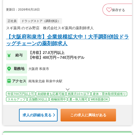
更新日：2026年6月18日
保存する
正社員
ドラッグストア（調剤併設）
スギ薬局 のぞみ野店 株式会社スギ薬局の薬剤師求人
【大阪府和泉市】企業規模拡大中！大手調剤併設ドラ
ッグチェーンの薬剤師求人
【月収】27.0万円以上
給与
【年収】400万円～740万円モデル
勤務地
大阪府 和泉市
アクセス
南海泉北線 和泉中央駅
年収700万円以上可
未経験者も応募可能
残業月10ｈ以下
産休・育休取得実績有り
スキルアップ
店舗数30以上
積極採用中
夏～秋入職可
WEB面接OK
求人の詳細を見る
この求人に興味がある