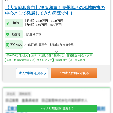
い）
【大阪府和泉市】JR阪和線！泉州地区の地域医療の
中心として発展してきた病院です！
【月収】24.0万円～30.0万円
給与
【年収】350万円～400万円
勤務地
大阪府 和泉市
アクセス
ＪＲ阪和線(天王寺－和歌山) 和泉府中駅
年収400万円以上可
原則、引越しを伴う転勤なし
住宅補助（手当）あり
産休・育休取得実績有り
スキルアップ
積極採用中
夏～秋入職可
求人の詳細を見る
この求人に興味がある