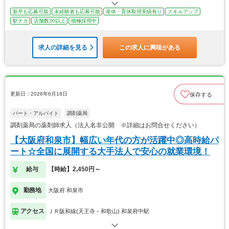
新卒も応募可能
未経験者も応募可能
産休・育休取得実績有り
スキルアップ
駅チカ
店舗数30以上
積極採用中
求人の詳細を見る
この求人に興味がある
更新日：2026年6月18日
保存する
パート・アルバイト
調剤薬局
調剤薬局の薬剤師求人（法人名非公開 ※詳細はお問合せください）
【大阪府和泉市】幅広い年代の方が活躍中◎高時給パ
ート☆全国に展開する大手法人で安心の就業環境！
給与
【時給】2,450円～
勤務地
大阪府 和泉市
アクセス
ＪＲ阪和線(天王寺－和歌山) 和泉府中駅