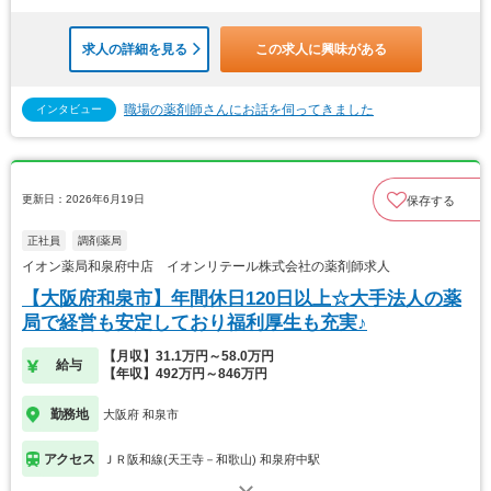
求人の詳細を見る
この求人に興味がある
職場の薬剤師さんにお話を伺ってきました
インタビュー
更新日：2026年6月19日
保存する
正社員
調剤薬局
イオン薬局和泉府中店 イオンリテール株式会社の薬剤師求人
【大阪府和泉市】年間休日120日以上☆大手法人の薬
局で経営も安定しており福利厚生も充実♪
【月収】31.1万円～58.0万円
給与
【年収】492万円～846万円
勤務地
大阪府 和泉市
アクセス
ＪＲ阪和線(天王寺－和歌山) 和泉府中駅