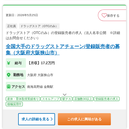
更新日：2026年5月25日
保存する
正社員
ドラッグストア（OTCのみ）
ドラッグストア（OTCのみ）の登録販売者の求人（法人名非公開 ※詳細
はお問合せください）
全国大手のドラッグストアチェーン/登録販売者の募
集（大阪府大阪狭山市）
給与
【月収】17.2万円
勤務地
大阪府 大阪狭山市
アクセス
南海高野線 金剛駅
産休・育休取得実績有り
スキルアップ
駅チカ
店舗数30以上
登録販売者の求人
積極採用中
求人の詳細を見る
この求人に興味がある