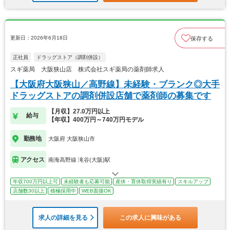
更新日：2026年6月18日
保存する
正社員
ドラッグストア（調剤併設）
スギ薬局 大阪狭山店 株式会社スギ薬局の薬剤師求人
【大阪府大阪狭山／高野線】未経験・ブランク◎大手
ドラッグストアの調剤併設店舗で薬剤師の募集です
【月収】27.0万円以上
給与
【年収】400万円～740万円モデル
勤務地
大阪府 大阪狭山市
アクセス
南海高野線 滝谷(大阪)駅
年収700万円以上可
未経験者も応募可能
産休・育休取得実績有り
スキルアップ
店舗数30以上
積極採用中
WEB面接OK
求人の詳細を見る
この求人に興味がある