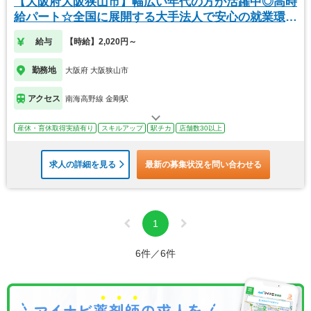
【大阪府大阪狭山市】幅広い年代の方が活躍中◎高時
給パート☆全国に展開する大手法人で安心の就業環
境！
給与
【時給】2,020円～
勤務地
大阪府 大阪狭山市
アクセス
南海高野線 金剛駅
産休・育休取得実績有り
スキルアップ
駅チカ
店舗数30以上
求人の詳細を見る
最新の募集状況を問い合わせる
1
6件／6件