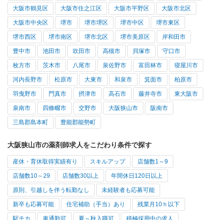
大阪市鶴見区
大阪市住之江区
大阪市平野区
大阪市北区
大阪市中央区
堺市
堺市堺区
堺市中区
堺市東区
堺市西区
堺市南区
堺市北区
堺市美原区
岸和田市
豊中市
池田市
吹田市
高槻市
貝塚市
守口市
枚方市
茨木市
八尾市
泉佐野市
富田林市
寝屋川市
河内長野市
松原市
大東市
和泉市
箕面市
柏原市
羽曳野市
門真市
摂津市
高石市
藤井寺市
東大阪市
泉南市
四條畷市
交野市
大阪狭山市
阪南市
三島郡島本町
豊能郡能勢町
大阪狭山市の薬剤師求人をこだわり条件で探す
産休・育休取得実績有り
スキルアップ
店舗数1～9
店舗数10～29
店舗数30以上
年間休日120日以上
原則、引越しを伴う転勤なし
未経験者も応募可能
新卒も応募可能
住宅補助（手当）あり
残業月10ｈ以下
駅チカ
車通勤可
夏～秋入職可
積極採用中の求人