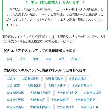
求人（非公開求人）もあります
「高年収かつ転勤なしの調剤薬局」「土日休み＋平日休みの調剤薬局」と
いった人気求人の場合、「マイナビ薬剤師」に登録済みの方に優先的にご
紹介してしまうこともあるためサイトには求人情報が掲載されないことも
あります。
薬剤師のサイト「マイナビ薬剤師」では、希望通りの求人を無料でご紹介。大手
だから安心！厚生労働大臣認可の転職支援サービスです。
関西エリアでスキルアップの薬剤師求人を探す
大阪
兵庫
京都
滋賀
奈良
和歌山
大阪府のスキルアップの薬剤師求人を市区町村で探す
大阪市
大阪市都島区
大阪市福島区
大阪市此花区
大阪市西区
大阪市港区
大阪市大正区
大阪市天王寺区
大阪市浪速区
大阪市西淀川区
大阪市東淀川区
大阪市東成区
大阪市生野区
大阪市旭区
大阪市城東区
大阪市阿倍野区
大阪市住吉区
大阪市東住吉区
大阪市西成区
大阪市淀川区