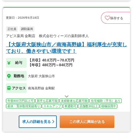
更新日：2026年6月18日
保存する
正社員
調剤薬局
アピス薬局 金剛店 株式会社ウィーズの薬剤師求人
【大阪府大阪狭山市／南海高野線】福利厚生が充実し
ており、働きやすい環境です！
【月収】40.0万円～70.0万円
給与
【年収】480万円～840万円
勤務地
大阪府 大阪狭山市
アクセス
南海高野線 金剛駅
年収800万円以上可
新卒も応募可能
未経験者も応募可能
住宅補助（手当）あり
産休・育休取得実績有り
スキルアップ
車通勤可
店舗数30以上
積極採用中
求人の詳細を見る
この求人に興味がある