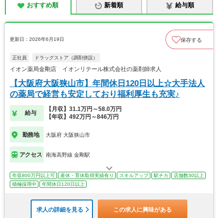
おすすめ順
新着順
給与順
更新日：2026年6月19日
保存する
正社員
ドラッグストア（調剤併設）
イオン薬局金剛店 イオンリテール株式会社の薬剤師求人
【大阪府大阪狭山市】年間休日120日以上☆大手法人
の薬局で経営も安定しており福利厚生も充実♪
【月収】31.1万円～58.0万円
給与
【年収】492万円～846万円
勤務地
大阪府 大阪狭山市
アクセス
南海高野線 金剛駅
年収800万円以上可
産休・育休取得実績有り
スキルアップ
駅チカ
店舗数30以上
積極採用中
年間休日120日以上
求人の詳細を見る
この求人に興味がある