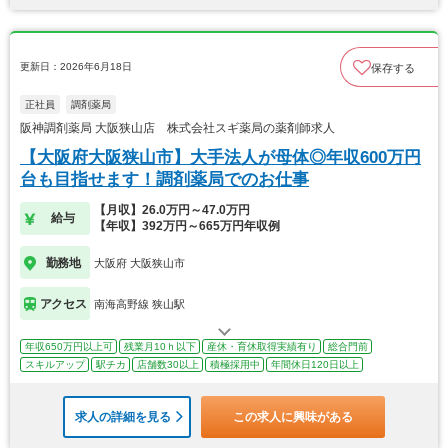
更新日：2026年6月18日
保存する
正社員
調剤薬局
阪神調剤薬局 大阪狭山店 株式会社スギ薬局の薬剤師求人
【大阪府大阪狭山市】大手法人が母体◎年収600万円
台も目指せます！調剤薬局でのお仕事
【月収】26.0万円～47.0万円
給与
【年収】392万円～665万円年収例
勤務地
大阪府 大阪狭山市
アクセス
南海高野線 狭山駅
年収650万円以上可
残業月10ｈ以下
産休・育休取得実績有り
総合門前
スキルアップ
駅チカ
店舗数30以上
積極採用中
年間休日120日以上
求人の詳細を見る
この求人に興味がある