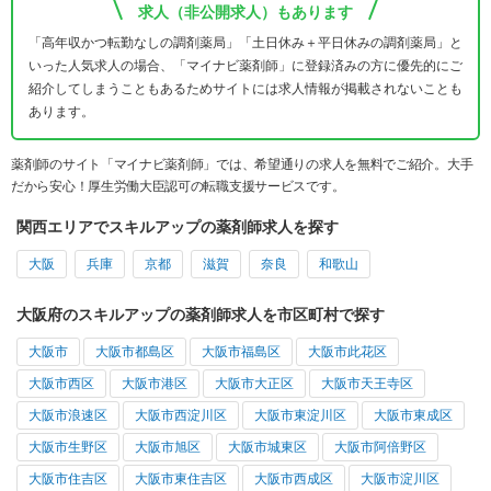
求人（非公開求人）もあります
「高年収かつ転勤なしの調剤薬局」「土日休み＋平日休みの調剤薬局」と
いった人気求人の場合、「マイナビ薬剤師」に登録済みの方に優先的にご
紹介してしまうこともあるためサイトには求人情報が掲載されないことも
あります。
薬剤師のサイト「マイナビ薬剤師」では、希望通りの求人を無料でご紹介。大手
だから安心！厚生労働大臣認可の転職支援サービスです。
関西エリアでスキルアップの薬剤師求人を探す
大阪
兵庫
京都
滋賀
奈良
和歌山
大阪府のスキルアップの薬剤師求人を市区町村で探す
大阪市
大阪市都島区
大阪市福島区
大阪市此花区
大阪市西区
大阪市港区
大阪市大正区
大阪市天王寺区
大阪市浪速区
大阪市西淀川区
大阪市東淀川区
大阪市東成区
大阪市生野区
大阪市旭区
大阪市城東区
大阪市阿倍野区
大阪市住吉区
大阪市東住吉区
大阪市西成区
大阪市淀川区