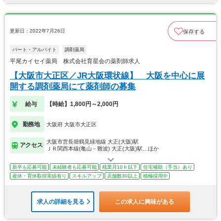
更新日：2022年7月26日
保存する
パート・アルバイト
調剤薬局
平尾カイセイ薬局 株式会社育星会の薬剤師求人
【大阪市大正区／JR大阪環状線】 大阪を中心に展
開する調剤薬局にて薬剤師の募集
給与
【時給】1,800円～2,000円
勤務地
大阪府 大阪市大正区
大阪市営長堀鶴見緑地線 大正(大阪)駅
アクセス
ＪＲ関西本線(亀山－難波) 大正(大阪)駅…ほか
新卒も応募可能
未経験者も応募可能
残業月10ｈ以下
住宅補助（手当）あり
産休・育休取得実績有り
スキルアップ
店舗数30以上
積極採用中
求人の詳細を見る
この求人に興味がある