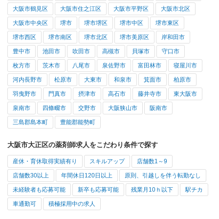
大阪市鶴見区
大阪市住之江区
大阪市平野区
大阪市北区
大阪市中央区
堺市
堺市堺区
堺市中区
堺市東区
堺市西区
堺市南区
堺市北区
堺市美原区
岸和田市
豊中市
池田市
吹田市
高槻市
貝塚市
守口市
枚方市
茨木市
八尾市
泉佐野市
富田林市
寝屋川市
河内長野市
松原市
大東市
和泉市
箕面市
柏原市
羽曳野市
門真市
摂津市
高石市
藤井寺市
東大阪市
泉南市
四條畷市
交野市
大阪狭山市
阪南市
三島郡島本町
豊能郡能勢町
大阪市大正区の薬剤師求人をこだわり条件で探す
産休・育休取得実績有り
スキルアップ
店舗数1～9
店舗数30以上
年間休日120日以上
原則、引越しを伴う転勤なし
未経験者も応募可能
新卒も応募可能
残業月10ｈ以下
駅チカ
車通勤可
積極採用中の求人