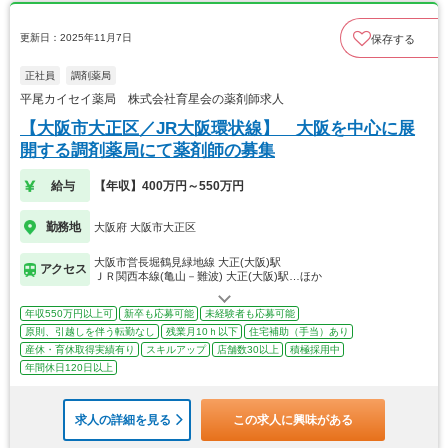
更新日：2025年11月7日
保存する
正社員
調剤薬局
平尾カイセイ薬局 株式会社育星会の薬剤師求人
【大阪市大正区／JR大阪環状線】 大阪を中心に展
開する調剤薬局にて薬剤師の募集
給与
【年収】400万円～550万円
勤務地
大阪府 大阪市大正区
大阪市営長堀鶴見緑地線 大正(大阪)駅
アクセス
ＪＲ関西本線(亀山－難波) 大正(大阪)駅…ほか
年収550万円以上可
新卒も応募可能
未経験者も応募可能
原則、引越しを伴う転勤なし
残業月10ｈ以下
住宅補助（手当）あり
産休・育休取得実績有り
スキルアップ
店舗数30以上
積極採用中
年間休日120日以上
求人の詳細を見る
この求人に興味がある