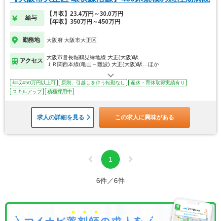
【月収】23.4万円～30.0万円
給与
【年収】350万円～450万円
勤務地
大阪府 大阪市大正区
大阪市営長堀鶴見緑地線 大正(大阪)駅
アクセス
ＪＲ関西本線(亀山－難波) 大正(大阪)駅…ほか
年収450万円以上可
原則、引越しを伴う転勤なし
産休・育休取得実績有り
スキルアップ
積極採用中
求人の詳細を見る
この求人に興味がある
1
6件／6件