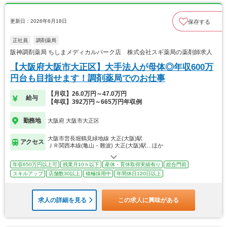
更新日：2026年6月18日
保存する
正社員
調剤薬局
阪神調剤薬局 ちしまメディカルパーク店 株式会社スギ薬局の薬剤師求人
【大阪府大阪市大正区】大手法人が母体◎年収600万
円台も目指せます！調剤薬局でのお仕事
【月収】26.0万円～47.0万円
給与
【年収】392万円～665万円年収例
勤務地
大阪府 大阪市大正区
大阪市営長堀鶴見緑地線 大正(大阪)駅
アクセス
ＪＲ関西本線(亀山－難波) 大正(大阪)駅…ほか
年収650万円以上可
残業月10ｈ以下
産休・育休取得実績有り
総合門前
スキルアップ
店舗数30以上
積極採用中
年間休日120日以上
求人の詳細を見る
この求人に興味がある