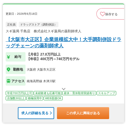
更新日：2026年6月18日
保存する
正社員
ドラッグストア（調剤併設）
スギ薬局 千島店 株式会社スギ薬局の薬剤師求人
【大阪市大正区】企業規模拡大中！大手調剤併設ドラ
ッグチェーンの薬剤師求人
【月収】27.0万円以上
給与
【年収】400万円～740万円モデル
勤務地
大阪府 大阪市大正区
アクセス
南海高野線 木津川駅
年収700万円以上可
未経験者も応募可能
産休・育休取得実績有り
スキルアップ
店舗数30以上
積極採用中
WEB面接OK
求人の詳細を見る
この求人に興味がある