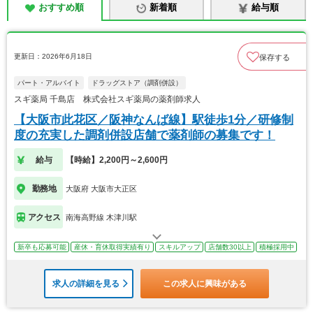
おすすめ順
新着順
給与順
更新日：2026年6月18日
保存する
パート・アルバイト
ドラッグストア（調剤併設）
スギ薬局 千島店 株式会社スギ薬局の薬剤師求人
【大阪市此花区／阪神なんば線】駅徒歩1分／研修制
度の充実した調剤併設店舗で薬剤師の募集です！
給与
【時給】2,200円～2,600円
勤務地
大阪府 大阪市大正区
アクセス
南海高野線 木津川駅
新卒も応募可能
産休・育休取得実績有り
スキルアップ
店舗数30以上
積極採用中
求人の詳細を見る
この求人に興味がある