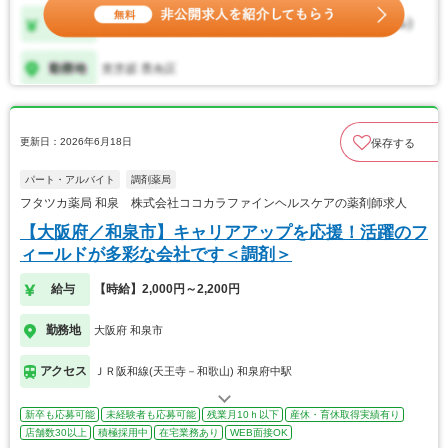
更新日：2026年6月18日
保存する
パート・アルバイト
調剤薬局
フタツカ薬局 和泉 株式会社ココカラファインヘルスケアの薬剤師求人
【大阪府／和泉市】キャリアアップを応援！活躍のフ
ィールドが多彩な会社です＜調剤＞
給与
【時給】2,000円～2,200円
勤務地
大阪府 和泉市
アクセス
ＪＲ阪和線(天王寺－和歌山) 和泉府中駅
新卒も応募可能
未経験者も応募可能
残業月10ｈ以下
産休・育休取得実績有り
店舗数30以上
積極採用中
在宅業務あり
WEB面接OK