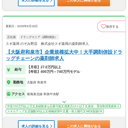
求人の詳細を見る
この求人に興味がある
更新日：2026年6月18日
保存する
正社員
ドラッグストア（調剤併設）
スギ薬局 のぞみ野店 株式会社スギ薬局の薬剤師求人
【大阪府和泉市】企業規模拡大中！大手調剤併設ドラ
ッグチェーンの薬剤師求人
【月収】27.0万円以上
給与
【年収】400万円～740万円モデル
勤務地
大阪府 和泉市
アクセス
南海泉北線 和泉中央駅
年収700万円以上可
未経験者も応募可能
残業月10ｈ以下
産休・育休取得実績有り
スキルアップ
店舗数30以上
積極採用中
夏～秋入職可
WEB面接OK
求人の詳細を見る
この求人に興味がある