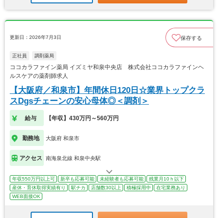
更新日：2026年7月3日
保存する
正社員
調剤薬局
ココカラファイン薬局 イズミヤ和泉中央店 株式会社ココカラファインヘ
ルスケアの薬剤師求人
【大阪府／和泉市】年間休日120日☆業界トップクラ
スDgsチェーンの安心母体◎＜調剤＞
給与
【年収】430万円～560万円
勤務地
大阪府 和泉市
アクセス
南海泉北線 和泉中央駅
年収550万円以上可
新卒も応募可能
未経験者も応募可能
残業月10ｈ以下
産休・育休取得実績有り
駅チカ
店舗数30以上
積極採用中
在宅業務あり
WEB面接OK