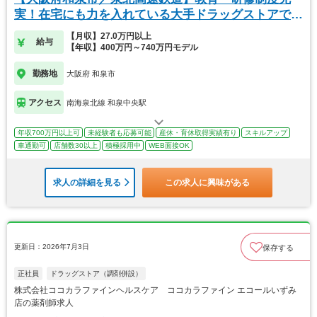
実！在宅にも力を入れている大手ドラッグストアで
す！
【月収】27.0万円以上
給与
【年収】400万円～740万円モデル
勤務地
大阪府 和泉市
アクセス
南海泉北線 和泉中央駅
年収700万円以上可
未経験者も応募可能
産休・育休取得実績有り
スキルアップ
車通勤可
店舗数30以上
積極採用中
WEB面接OK
求人の詳細を見る
この求人に興味がある
更新日：2026年7月3日
保存する
正社員
ドラッグストア（調剤併設）
株式会社ココカラファインヘルスケア ココカラファイン エコールいずみ
店の薬剤師求人