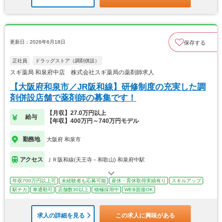
更新日：2026年6月18日
保存する
正社員
ドラッグストア（調剤併設）
スギ薬局 和泉府中店 株式会社スギ薬局の薬剤師求人
【大阪府和泉市／JR阪和線】研修制度の充実した調
剤併設店舗で薬剤師の募集です！
【月収】27.0万円以上
給与
【年収】400万円～740万円モデル
勤務地
大阪府 和泉市
アクセス
ＪＲ阪和線(天王寺－和歌山) 和泉府中駅
年収700万円以上可
未経験者も応募可能
産休・育休取得実績有り
スキルアップ
駅チカ
車通勤可
店舗数30以上
積極採用中
WEB面接OK
求人の詳細を見る
この求人に興味がある