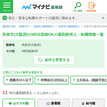
!
安心・安全な転職サポートの提供に努めます。
薬剤師の求人・転職TOP
大阪府の薬剤師求人
和泉市の薬剤師求人
和泉市(大阪府)のW
和泉市(大阪府)のWEB面接OKの薬剤師求人・転職情報一覧
勤務地
和泉市(大阪府)
その他
WEB面接OK
条件を変更する
人気のこだわり条件を追加する
残業月10ｈ以下
年間休日120日以上
土日休み（相談可含
11
件の薬剤師求人
※ 非公開求人を除く
おすすめ順
新着順
給与順