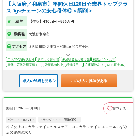
【大阪府／和泉市】年間休日120日☆業界トップクラ
スDgsチェーンの安心母体◎＜調剤＞
給与
【年収】430万円～560万円
勤務地
大阪府 和泉市
アクセス
ＪＲ阪和線(天王寺－和歌山) 和泉府中駅
年収550万円以上可
新卒も応募可能
未経験者も応募可能
残業月10ｈ以下
産休・育休取得実績有り
店舗数30以上
積極採用中
在宅業務あり
WEB面接OK
求人の詳細を見る
この求人に興味がある
更新日：2026年6月18日
保存する
パート・アルバイト
ドラッグストア（調剤併設）
株式会社ココカラファインヘルスケア ココカラファイン エコールいずみ
店の薬剤師求人