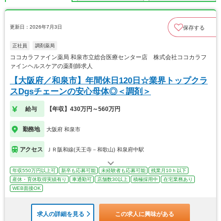
更新日：2026年7月3日
保存する
正社員
調剤薬局
ココカラファイン薬局 和泉市立総合医療センター店 株式会社ココカラフ
ァインヘルスケアの薬剤師求人
【大阪府／和泉市】年間休日120日☆業界トップクラ
スDgsチェーンの安心母体◎＜調剤＞
給与
【年収】430万円～560万円
勤務地
大阪府 和泉市
アクセス
ＪＲ阪和線(天王寺－和歌山) 和泉府中駅
年収550万円以上可
新卒も応募可能
未経験者も応募可能
残業月10ｈ以下
産休・育休取得実績有り
車通勤可
店舗数30以上
積極採用中
在宅業務あり
WEB面接OK
求人の詳細を見る
この求人に興味がある