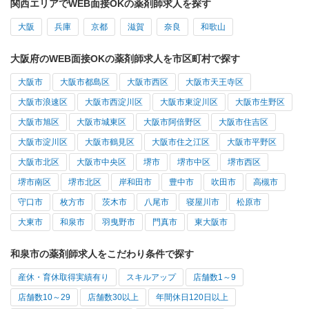
関西エリアでWEB面接OKの薬剤師求人を探す
大阪
兵庫
京都
滋賀
奈良
和歌山
大阪府のWEB面接OKの薬剤師求人を市区町村で探す
大阪市
大阪市都島区
大阪市西区
大阪市天王寺区
大阪市浪速区
大阪市西淀川区
大阪市東淀川区
大阪市生野区
大阪市旭区
大阪市城東区
大阪市阿倍野区
大阪市住吉区
大阪市淀川区
大阪市鶴見区
大阪市住之江区
大阪市平野区
大阪市北区
大阪市中央区
堺市
堺市中区
堺市西区
堺市南区
堺市北区
岸和田市
豊中市
吹田市
高槻市
守口市
枚方市
茨木市
八尾市
寝屋川市
松原市
大東市
和泉市
羽曳野市
門真市
東大阪市
和泉市の薬剤師求人をこだわり条件で探す
産休・育休取得実績有り
スキルアップ
店舗数1～9
店舗数10～29
店舗数30以上
年間休日120日以上