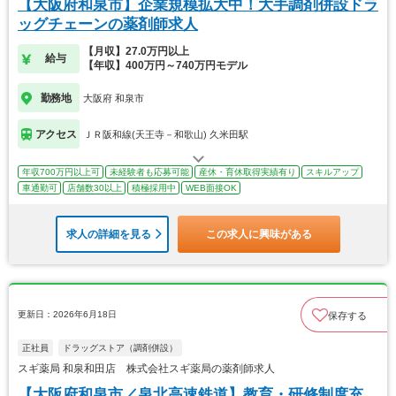
【大阪府和泉市】企業規模拡大中！大手調剤併設ドラ
ッグチェーンの薬剤師求人
【月収】27.0万円以上
給与
【年収】400万円～740万円モデル
勤務地
大阪府 和泉市
アクセス
ＪＲ阪和線(天王寺－和歌山) 久米田駅
年収700万円以上可
未経験者も応募可能
産休・育休取得実績有り
スキルアップ
車通勤可
店舗数30以上
積極採用中
WEB面接OK
求人の詳細を見る
この求人に興味がある
更新日：2026年6月18日
保存する
正社員
ドラッグストア（調剤併設）
スギ薬局 和泉和田店 株式会社スギ薬局の薬剤師求人
【大阪府和泉市／泉北高速鉄道】教育・研修制度充