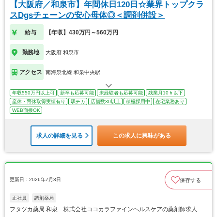
【大阪府／和泉市】年間休日120日☆業界トップクラ
スDgsチェーンの安心母体◎＜調剤併設＞
給与
【年収】430万円～560万円
勤務地
大阪府 和泉市
アクセス
南海泉北線 和泉中央駅
年収550万円以上可
新卒も応募可能
未経験者も応募可能
残業月10ｈ以下
産休・育休取得実績有り
駅チカ
店舗数30以上
積極採用中
在宅業務あり
WEB面接OK
求人の詳細を見る
この求人に興味がある
更新日：2026年7月3日
保存する
正社員
調剤薬局
フタツカ薬局 和泉 株式会社ココカラファインヘルスケアの薬剤師求人