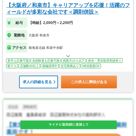
【大阪府／和泉市】キャリアアップを応援！活躍のフ
ィールドが多彩な会社です＜調剤併設＞
給与
【時給】2,000円～2,200円
勤務地
大阪府 和泉市
アクセス
南海泉北線 和泉中央駅
新卒も応募可能
未経験者も応募可能
残業月10ｈ以下
産休・育休取得実績有り
駅チカ
店舗数30以上
積極採用中
在宅業務あり
WEB面接OK
求人の詳細を見る
この求人に興味がある