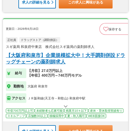
求人の詳細を見る
この求人に興味がある
更新日：2026年6月18日
保存する
正社員
ドラッグストア（調剤併設）
スギ薬局 和泉府中東店 株式会社スギ薬局の薬剤師求人
【大阪府和泉市】企業規模拡大中！大手調剤併設ドラ
ッグチェーンの薬剤師求人
【月収】27.0万円以上
給与
【年収】400万円～740万円モデル
勤務地
大阪府 和泉市
アクセス
ＪＲ阪和線(天王寺－和歌山) 和泉府中駅
年収700万円以上可
未経験者も応募可能
残業月10ｈ以下
産休・育休取得実績有り
スキルアップ
店舗数30以上
積極採用中
夏～秋入職可
WEB面接OK