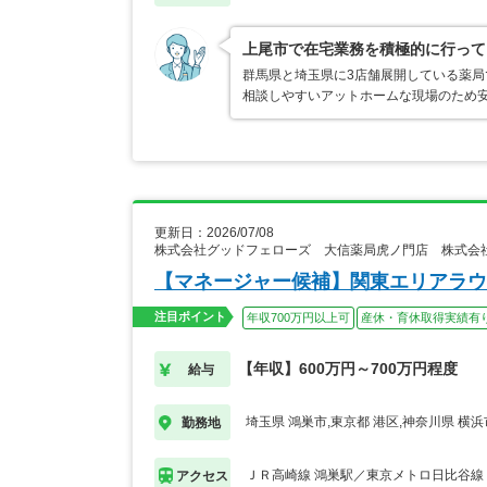
上尾市で在宅業務を積極的に行って
群馬県と埼玉県に3店舗展開している薬
相談しやすいアットホームな現場のため
更新日：2026/07/08
株式会社グッドフェローズ 大信薬局虎ノ門店 株式会
【マネージャー候補】関東エリアラウ
注目ポイント
年収700万円以上可
産休・育休取得実績有
【年収】600万円～700万円程度
給与
埼玉県 鴻巣市,東京都 港区,神奈川県 横
勤務地
ＪＲ高崎線 鴻巣駅／東京メトロ日比谷線
アクセス