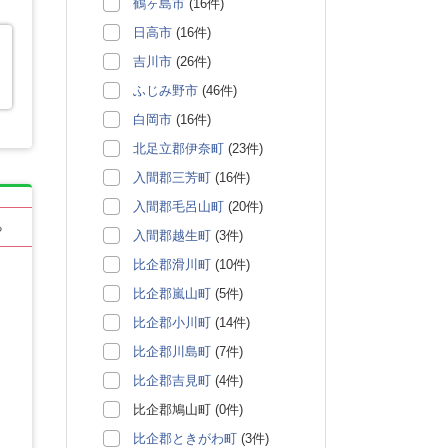
鶴ヶ島市
(16件)
日高市
(16件)
吉川市
(26件)
ふじみ野市
(46件)
白岡市
(16件)
北足立郡伊奈町
(23件)
入間郡三芳町
(16件)
入間郡毛呂山町
(20件)
る
入間郡越生町
(3件)
比企郡滑川町
(10件)
比企郡嵐山町
(5件)
比企郡小川町
(14件)
比企郡川島町
(7件)
比企郡吉見町
(4件)
比企郡鳩山町 (0件)
比企郡ときがわ町
(3件)