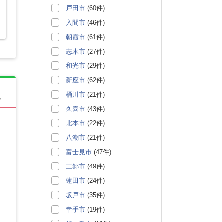
戸田市
(60件)
入間市
(46件)
朝霞市
(61件)
志木市
(27件)
和光市
(29件)
新座市
(62件)
桶川市
(21件)
る
久喜市
(43件)
北本市
(22件)
八潮市
(21件)
富士見市
(47件)
三郷市
(49件)
蓮田市
(24件)
坂戸市
(35件)
幸手市
(19件)