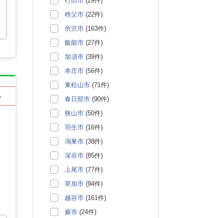
行田市
(29件)
秩父市
(22件)
所沢市
(163件)
飯能市
(27件)
加須市
(39件)
本庄市
(56件)
東松山市
(71件)
る
春日部市
(90件)
狭山市
(50件)
羽生市
(16件)
鴻巣市
(38件)
深谷市
(85件)
上尾市
(77件)
草加市
(94件)
越谷市
(161件)
蕨市
(24件)