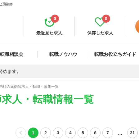
ナビ薬剤師
0
0
最近見た求人
保存した求人
転職相談会
転職ノウハウ
転職お役立ちガイド
努めます。
内科の薬剤師求人・転職・募集一覧
師求人・転職情報一覧
…
1
2
3
4
5
6
7
31