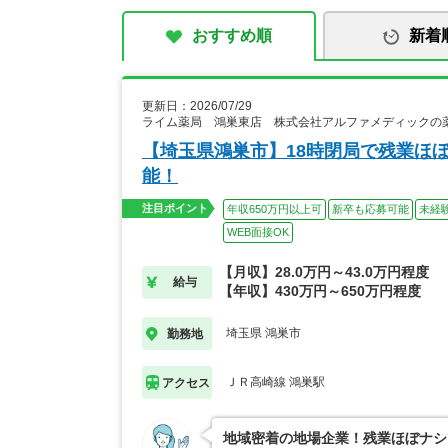
おすすめ順
新着
更新日：2026/07/29
ライム薬局 鴻巣東店 株式会社アルファメディックの
【埼玉県鴻巣市】18時閉局で残業ほ
能！
注目ポイント
年収650万円以上可
新卒も応募可能
未経
WEB面接OK
【月収】28.0万円～43.0万円程度
給与
【年収】430万円～650万円程度
埼玉県 鴻巣市
勤務地
ＪＲ高崎線 鴻巣駅
アクセス
地域密着の地場企業！残業ほぼナシ