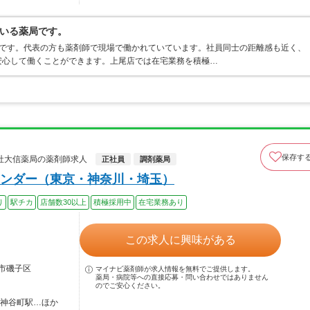
いる薬局です。
局です。代表の方も薬剤師で現場で働かれていています。社員同士の距離感も近く、
安心して働くことができます。上尾店では在宅業務を積極…
保存す
社大信薬局の薬剤師求人
正社員
調剤薬局
ンダー（東京・神奈川・埼玉）
り
駅チカ
店舗数30以上
積極採用中
在宅業務あり
この求人に興味がある
浜市磯子区
マイナビ薬剤師が求人情報を無料でご提供します。
薬局・病院等への直接応募・問い合わせではありません
のでご安心ください。
 神谷町駅…ほか