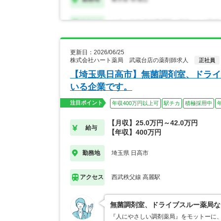
更新日：2026/06/25
株式会社ハート薬局 武蔵台店の薬剤師求人
正社員
【埼玉県日高市】無菌調剤室、ドライ
いる企業です。
注目ポイント
年収400万円以上可
駅チカ
積極採用中
【月収】25.0万円～42.0万円
給与
【年収】400万円
埼玉県 日高市
勤務地
西武秩父線 高麗駅
アクセス
無菌調剤室、ドライブスルー薬局な
『人にやさしい調剤薬局』をモットーに、