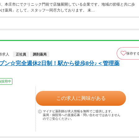
市、本庄市にでクリニック門前で店舗展開している企業です。地域の皆様と共に歩
け薬局」として、スタッフ一同尽力しております。 未…
保存す
師求人
正社員
調剤薬局
ープン☆完全週休2日制！駅から徒歩8分♪＜管理薬
極採用中
この求人に興味がある
マイナビ薬剤師が求人情報を無料でご提供します。
薬局・病院等への直接応募・問い合わせではありません
のでご安心ください。