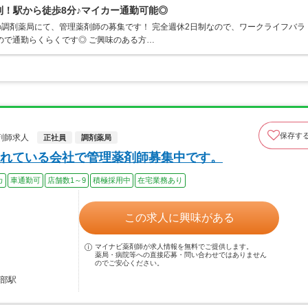
日制！駅から徒歩8分♪マイカー通勤可能◎
ンの調剤薬局にて、管理薬剤師の募集です！ 完全週休2日制なので、ワークライフバラ
ので通勤らくらくです◎ ご興味のある方…
保存す
剤師求人
正社員
調剤薬局
れている会社で管理薬剤師募集中です。
カ
車通勤可
店舗数1～9
積極採用中
在宅業務あり
この求人に興味がある
マイナビ薬剤師が求人情報を無料でご提供します。
薬局・病院等への直接応募・問い合わせではありません
のでご安心ください。
日部駅