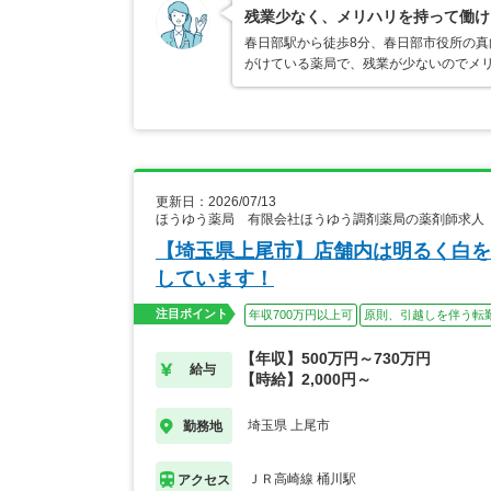
残業少なく、メリハリを持って働け
春日部駅から徒歩8分、春日部市役所の真
がけている薬局で、残業が少ないのでメ
更新日：2026/07/13
ほうゆう薬局 有限会社ほうゆう調剤薬局の薬剤師求人
【埼玉県上尾市】店舗内は明るく白を
しています！
注目ポイント
年収700万円以上可
原則、引越しを伴う転
【年収】500万円～730万円
給与
【時給】2,000円～
埼玉県 上尾市
勤務地
ＪＲ高崎線 桶川駅
アクセス