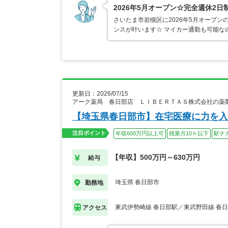
2026年5月オープン☆完全週休2
さいたま市岩槻区に2026年5月オープ
ンスが叶います☆ マイカー通勤も可能な
更新日：2026/07/15
アーク薬局 春日部店 ＬＩＢＥＲＴＡＳ株式会社の薬
【埼玉県春日部市】在宅医療に力を入
注目ポイント
年収600万円以上可
残業月10ｈ以下
駅チ
【年収】500万円～630万円
給与
埼玉県 春日部市
勤務地
東武伊勢崎線 春日部駅／東武野田線 春
アクセス