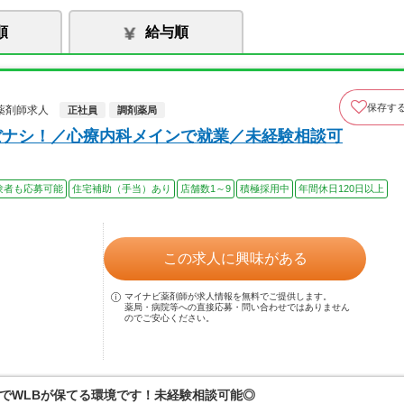
順
給与順
保存す
薬剤師求人
正社員
調剤薬局
ぼナシ！／心療内科メインで就業／未経験相談可
験者も応募可能
住宅補助（手当）あり
店舗数1～9
積極採用中
年間休日120日以上
この求人に興味がある
マイナビ薬剤師が求人情報を無料でご提供します。
薬局・病院等への直接応募・問い合わせではありません
のでご安心ください。
でWLBが保てる環境です！未経験相談可能◎