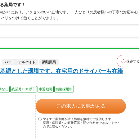
る薬局です！
向かいにあり、アクセスのいい立地です。 一人ひとりの患者様への丁寧な対応を心
リハリをつけて働くことができます。
保存す
パート・アルバイト
調剤薬局
基調とした環境です。在宅用のドライバーも在籍
勤なし
残業月10ｈ以下
車通勤可
積極採用中
この求人に興味がある
マイナビ薬剤師が求人情報を無料でご提供します。
薬局・病院等への直接応募・問い合わせではありません
のでご安心ください。