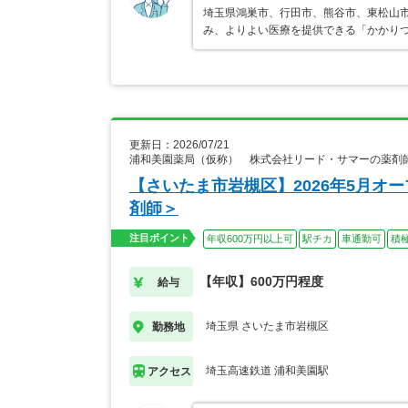
埼玉県鴻巣市、行田市、熊谷市、東松山
み、よりよい医療を提供できる「かかりつ
更新日：2026/07/21
浦和美園薬局（仮称） 株式会社リード・サマーの薬剤
【さいたま市岩槻区】2026年5月オ
剤師＞
注目ポイント
年収600万円以上可
駅チカ
車通勤可
積
【年収】600万円程度
給与
埼玉県 さいたま市岩槻区
勤務地
埼玉高速鉄道 浦和美園駅
アクセス