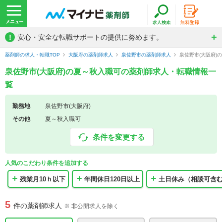
!
安心・安全な転職サポートの提供に努めます。
薬剤師の求人・転職TOP
大阪府の薬剤師求人
泉佐野市の薬剤師求人
泉佐野市(大阪府)
泉佐野市(大阪府)の夏～秋入職可の薬剤師求人・転職情報一
覧
勤務地
泉佐野市(大阪府)
その他
夏～秋入職可
条件を変更する
人気のこだわり条件を追加する
残業月10ｈ以下
年間休日120日以上
土日休み（相談可含
5
件の薬剤師求人
※ 非公開求人を除く