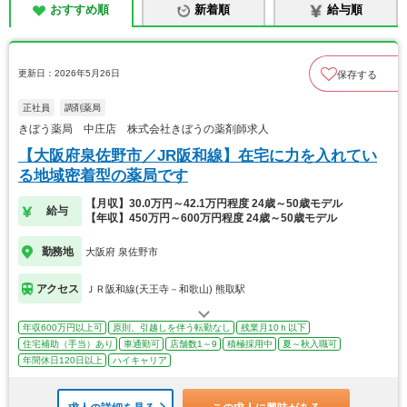
おすすめ順
新着順
給与順
更新日：2026年5月26日
保存する
正社員
調剤薬局
きぼう薬局 中庄店 株式会社きぼうの薬剤師求人
【大阪府泉佐野市／JR阪和線】在宅に力を入れてい
る地域密着型の薬局です
【月収】30.0万円～42.1万円程度 24歳～50歳モデル
給与
【年収】450万円～600万円程度 24歳～50歳モデル
勤務地
大阪府 泉佐野市
アクセス
ＪＲ阪和線(天王寺－和歌山) 熊取駅
年収600万円以上可
原則、引越しを伴う転勤なし
残業月10ｈ以下
住宅補助（手当）あり
車通勤可
店舗数1～9
積極採用中
夏～秋入職可
年間休日120日以上
ハイキャリア