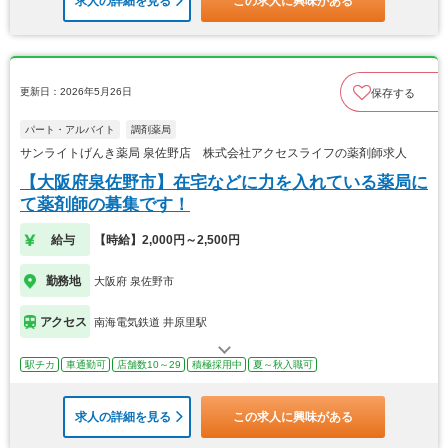
求人の詳細を見る
この求人に興味がある
更新日：2026年5月26日
保存する
パート・アルバイト
調剤薬局
サンライトげんき薬局 泉佐野店 株式会社アクセスライフの薬剤師求人
【大阪府泉佐野市】在宅などに力を入れている薬局に
て薬剤師の募集です！
給与
【時給】2,000円～2,500円
勤務地
大阪府 泉佐野市
アクセス
南海電気鉄道 井原里駅
駅チカ
車通勤可
店舗数10～29
積極採用中
夏～秋入職可
求人の詳細を見る
この求人に興味がある