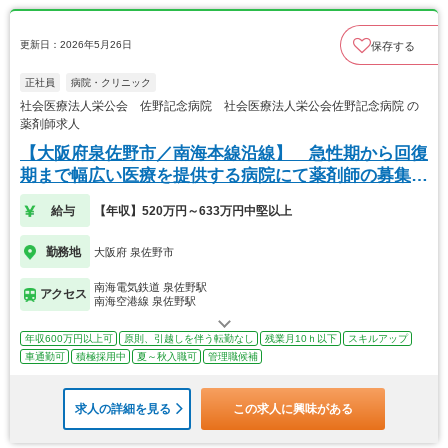
更新日：2026年5月26日
保存する
正社員
病院・クリニック
社会医療法人栄公会 佐野記念病院 社会医療法人栄公会佐野記念病院 の
薬剤師求人
【大阪府泉佐野市／南海本線沿線】 急性期から回復
期まで幅広い医療を提供する病院にて薬剤師の募集で
す！
給与
【年収】520万円～633万円中堅以上
勤務地
大阪府 泉佐野市
南海電気鉄道 泉佐野駅
アクセス
南海空港線 泉佐野駅
年収600万円以上可
原則、引越しを伴う転勤なし
残業月10ｈ以下
スキルアップ
車通勤可
積極採用中
夏～秋入職可
管理職候補
求人の詳細を見る
この求人に興味がある