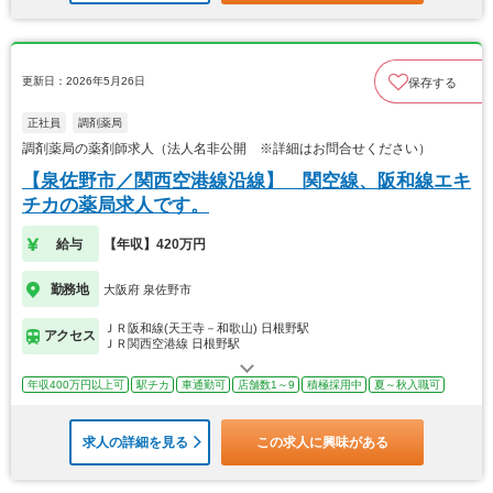
更新日：2026年5月26日
保存する
正社員
調剤薬局
調剤薬局の薬剤師求人（法人名非公開 ※詳細はお問合せください）
【泉佐野市／関西空港線沿線】 関空線、阪和線エキ
チカの薬局求人です。
給与
【年収】420万円
勤務地
大阪府 泉佐野市
ＪＲ阪和線(天王寺－和歌山) 日根野駅
アクセス
ＪＲ関西空港線 日根野駅
年収400万円以上可
駅チカ
車通勤可
店舗数1～9
積極採用中
夏～秋入職可
求人の詳細を見る
この求人に興味がある