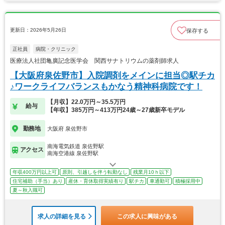
更新日：2026年5月26日
保存する
正社員
病院・クリニック
医療法人社団亀廣記念医学会 関西サナトリウムの薬剤師求人
【大阪府泉佐野市】入院調剤をメインに担当◎駅チカ
♪ワークライフバランスもかなう精神科病院です！
【月収】22.0万円～35.5万円
給与
【年収】385万円～413万円24歳～27歳新卒モデル
勤務地
大阪府 泉佐野市
南海電気鉄道 泉佐野駅
アクセス
南海空港線 泉佐野駅
年収400万円以上可
原則、引越しを伴う転勤なし
残業月10ｈ以下
住宅補助（手当）あり
産休・育休取得実績有り
駅チカ
車通勤可
積極採用中
夏～秋入職可
求人の詳細を見る
この求人に興味がある