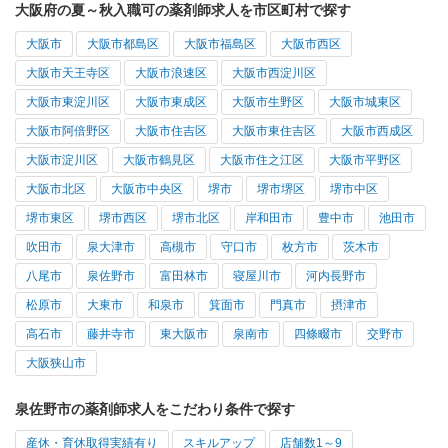
大阪府の夏～秋入職可の薬剤師求人を市区町村で探す
大阪市
大阪市都島区
大阪市福島区
大阪市西区
大阪市天王寺区
大阪市浪速区
大阪市西淀川区
大阪市東淀川区
大阪市東成区
大阪市生野区
大阪市城東区
大阪市阿倍野区
大阪市住吉区
大阪市東住吉区
大阪市西成区
大阪市淀川区
大阪市鶴見区
大阪市住之江区
大阪市平野区
大阪市北区
大阪市中央区
堺市
堺市堺区
堺市中区
堺市東区
堺市西区
堺市北区
岸和田市
豊中市
池田市
吹田市
泉大津市
高槻市
守口市
枚方市
茨木市
八尾市
泉佐野市
富田林市
寝屋川市
河内長野市
松原市
大東市
和泉市
箕面市
門真市
摂津市
高石市
藤井寺市
東大阪市
泉南市
四條畷市
交野市
大阪狭山市
泉佐野市の薬剤師求人をこだわり条件で探す
産休・育休取得実績有り
スキルアップ
店舗数1～9