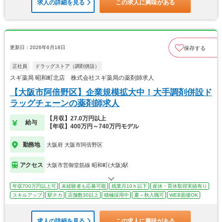
求人の詳細を見る
この求人に興味がある
更新日：2026年6月18日
保存する
正社員
ドラッグストア（調剤併設）
スギ薬局 昭和町北店 株式会社スギ薬局の薬剤師求人
【大阪市阿倍野区】企業規模拡大中！大手調剤併設ド
ラッグチェーンの薬剤師求人
【月収】27.0万円以上
給与
【年収】400万円～740万円モデル
勤務地
大阪府 大阪市阿倍野区
アクセス
大阪市営御堂筋線 昭和町(大阪)駅
年収700万円以上可
未経験者も応募可能
残業月10ｈ以下
産休・育休取得実績有り
スキルアップ
駅チカ
店舗数30以上
積極採用中
夏～秋入職可
WEB面接OK
求人の詳細を見る
この求人に興味がある