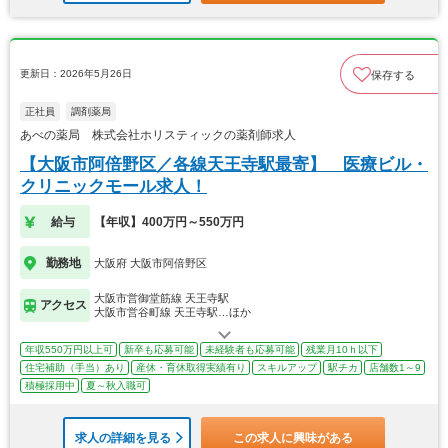
更新日：2026年5月26日
保存する
正社員
調剤薬局
あべの薬局 株式会社ホリスティックの薬剤師求人
【大阪市阿倍野区／各線天王寺駅最寄】 医療ビル・
クリニックモール求人！
給与
【年収】400万円～550万円
勤務地
大阪府 大阪市阿倍野区
大阪市営御堂筋線 天王寺駅
アクセス
大阪市営谷町線 天王寺駅…ほか
年収550万円以上可
新卒も応募可能
未経験者も応募可能
残業月10ｈ以下
住宅補助（手当）あり
産休・育休取得実績有り
スキルアップ
駅チカ
店舗数1～9
積極採用中
夏～秋入職可
求人の詳細を見る
この求人に興味がある