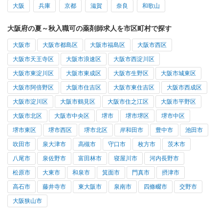
大阪
兵庫
京都
滋賀
奈良
和歌山
大阪府の夏～秋入職可の薬剤師求人を市区町村で探す
大阪市
大阪市都島区
大阪市福島区
大阪市西区
大阪市天王寺区
大阪市浪速区
大阪市西淀川区
大阪市東淀川区
大阪市東成区
大阪市生野区
大阪市城東区
大阪市阿倍野区
大阪市住吉区
大阪市東住吉区
大阪市西成区
大阪市淀川区
大阪市鶴見区
大阪市住之江区
大阪市平野区
大阪市北区
大阪市中央区
堺市
堺市堺区
堺市中区
堺市東区
堺市西区
堺市北区
岸和田市
豊中市
池田市
吹田市
泉大津市
高槻市
守口市
枚方市
茨木市
八尾市
泉佐野市
富田林市
寝屋川市
河内長野市
松原市
大東市
和泉市
箕面市
門真市
摂津市
高石市
藤井寺市
東大阪市
泉南市
四條畷市
交野市
大阪狭山市