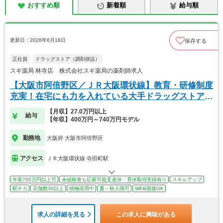
おすすめ順
新着順
給与順
更新日：2026年6月18日
保存する
正社員
ドラッグストア（調剤併設）
スギ薬局 林寺店 株式会社スギ薬局の薬剤師求人
【大阪市阿倍野区／ＪＲ大阪環状線】教育・研修制度
充実！在宅にも力を入れている大手ドラッグストアで
す。
【月収】27.0万円以上
給与
【年収】400万円～740万円モデル
勤務地
大阪府 大阪市阿倍野区
アクセス
ＪＲ大阪環状線 寺田町駅
年収700万円以上可
未経験者も応募可能
産休・育休取得実績有り
スキルアップ
駅チカ
店舗数30以上
積極採用中
夏～秋入職可
WEB面接OK
求人の詳細を見る
この求人に興味がある