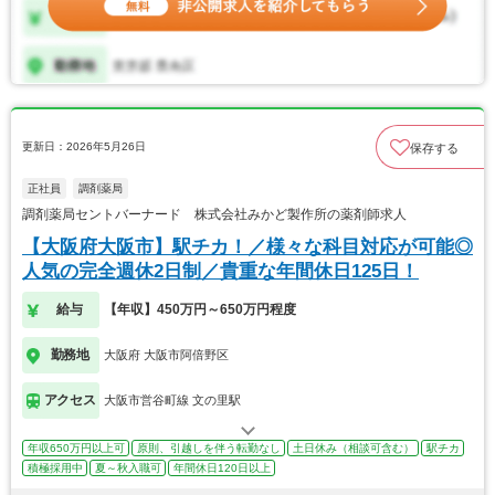
更新日：2026年5月26日
保存する
正社員
調剤薬局
調剤薬局セントバーナード 株式会社みかど製作所の薬剤師求人
【大阪府大阪市】駅チカ！／様々な科目対応が可能◎
人気の完全週休2日制／貴重な年間休日125日！
給与
【年収】450万円～650万円程度
勤務地
大阪府 大阪市阿倍野区
アクセス
大阪市営谷町線 文の里駅
年収650万円以上可
原則、引越しを伴う転勤なし
土日休み（相談可含む）
駅チカ
積極採用中
夏～秋入職可
年間休日120日以上