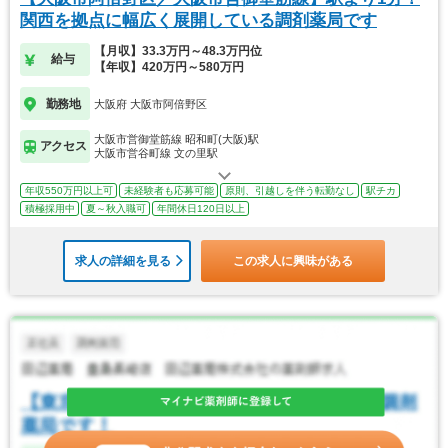
関西を拠点に幅広く展開している調剤薬局です
【月収】33.3万円～48.3万円位
給与
【年収】420万円～580万円
勤務地
大阪府 大阪市阿倍野区
大阪市営御堂筋線 昭和町(大阪)駅
アクセス
大阪市営谷町線 文の里駅
年収550万円以上可
未経験者も応募可能
原則、引越しを伴う転勤なし
駅チカ
積極採用中
夏～秋入職可
年間休日120日以上
求人の詳細を見る
この求人に興味がある