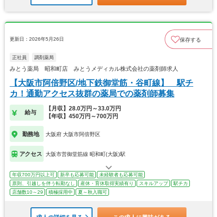
更新日：2026年5月26日
保存する
正社員
調剤薬局
みとう薬局 昭和町店 みとうメディカル株式会社の薬剤師求人
【大阪市阿倍野区/地下鉄御堂筋・谷町線】 駅チ
カ！通勤アクセス抜群の薬局での薬剤師募集
【月収】28.0万円～33.0万円
給与
【年収】450万円～700万円
勤務地
大阪府 大阪市阿倍野区
アクセス
大阪市営御堂筋線 昭和町(大阪)駅
年収700万円以上可
新卒も応募可能
未経験者も応募可能
原則、引越しを伴う転勤なし
産休・育休取得実績有り
スキルアップ
駅チカ
店舗数10～29
積極採用中
夏～秋入職可