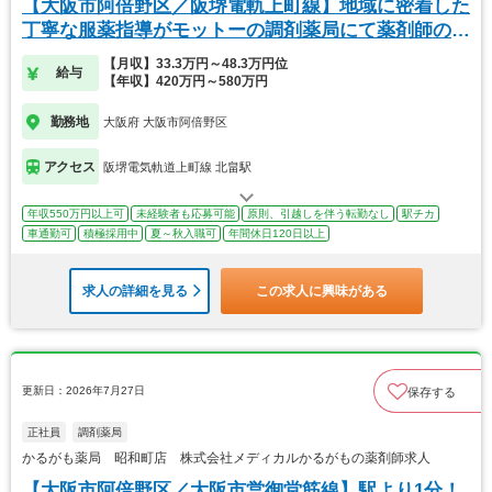
【大阪市阿倍野区／阪堺電軌上町線】地域に密着した
丁寧な服薬指導がモットーの調剤薬局にて薬剤師の募
集
【月収】33.3万円～48.3万円位
給与
【年収】420万円～580万円
勤務地
大阪府 大阪市阿倍野区
アクセス
阪堺電気軌道上町線 北畠駅
年収550万円以上可
未経験者も応募可能
原則、引越しを伴う転勤なし
駅チカ
車通勤可
積極採用中
夏～秋入職可
年間休日120日以上
求人の詳細を見る
この求人に興味がある
更新日：2026年7月27日
保存する
正社員
調剤薬局
かるがも薬局 昭和町店 株式会社メディカルかるがもの薬剤師求人
【大阪市阿倍野区／大阪市営御堂筋線】駅より1分！