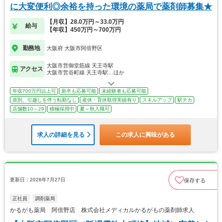
に大変便利◎余裕を持った環境の薬局で薬剤師募集★
【月収】28.0万円～33.0万円
給与
【年収】450万円～700万円
勤務地
大阪府 大阪市阿倍野区
大阪市営御堂筋線 天王寺駅
アクセス
大阪市営谷町線 天王寺駅…ほか
年収700万円以上可
新卒も応募可能
未経験者も応募可能
原則、引越しを伴う転勤なし
産休・育休取得実績有り
スキルアップ
駅チカ
店舗数10～29
積極採用中
夏～秋入職可
求人の詳細を見る
この求人に興味がある
更新日：2026年7月27日
保存する
正社員
調剤薬局
かるがも薬局 阿倍野店 株式会社メディカルかるがもの薬剤師求人