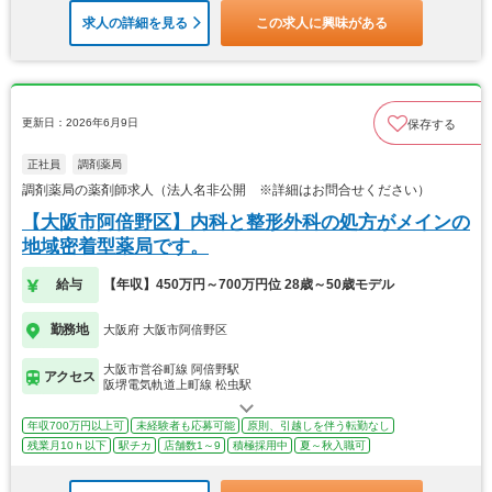
求人の詳細を見る
この求人に興味がある
更新日：2026年6月9日
保存する
正社員
調剤薬局
調剤薬局の薬剤師求人（法人名非公開 ※詳細はお問合せください）
【大阪市阿倍野区】内科と整形外科の処方がメインの
地域密着型薬局です。
給与
【年収】450万円～700万円位 28歳～50歳モデル
勤務地
大阪府 大阪市阿倍野区
大阪市営谷町線 阿倍野駅
アクセス
阪堺電気軌道上町線 松虫駅
年収700万円以上可
未経験者も応募可能
原則、引越しを伴う転勤なし
残業月10ｈ以下
駅チカ
店舗数1～9
積極採用中
夏～秋入職可