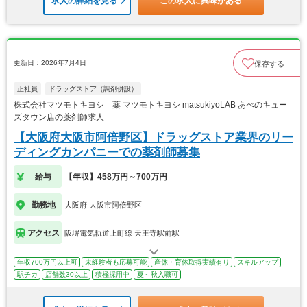
求人の詳細を見る
この求人に興味がある
更新日：2026年7月4日
保存する
正社員
ドラッグストア（調剤併設）
株式会社マツモトキヨシ 薬 マツモトキヨシ matsukiyoLAB あべのキュー
ズタウン店の薬剤師求人
【大阪府大阪市阿倍野区】ドラッグストア業界のリー
ディングカンパニーでの薬剤師募集
給与
【年収】458万円～700万円
勤務地
大阪府 大阪市阿倍野区
アクセス
阪堺電気軌道上町線 天王寺駅前駅
年収700万円以上可
未経験者も応募可能
産休・育休取得実績有り
スキルアップ
駅チカ
店舗数30以上
積極採用中
夏～秋入職可