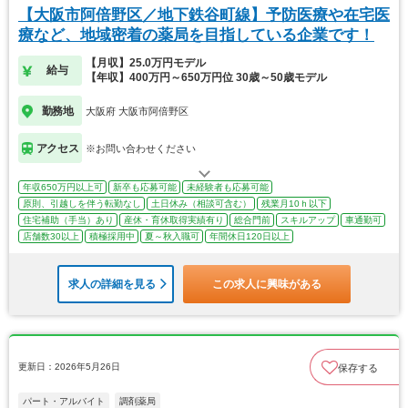
【大阪市阿倍野区／地下鉄谷町線】予防医療や在宅医
療など、地域密着の薬局を目指している企業です！
【月収】25.0万円モデル
給与
【年収】400万円～650万円位 30歳～50歳モデル
勤務地
大阪府 大阪市阿倍野区
アクセス
※お問い合わせください
年収650万円以上可
新卒も応募可能
未経験者も応募可能
原則、引越しを伴う転勤なし
土日休み（相談可含む）
残業月10ｈ以下
住宅補助（手当）あり
産休・育休取得実績有り
総合門前
スキルアップ
車通勤可
店舗数30以上
積極採用中
夏～秋入職可
年間休日120日以上
求人の詳細を見る
この求人に興味がある
更新日：2026年5月26日
保存する
パート・アルバイト
調剤薬局