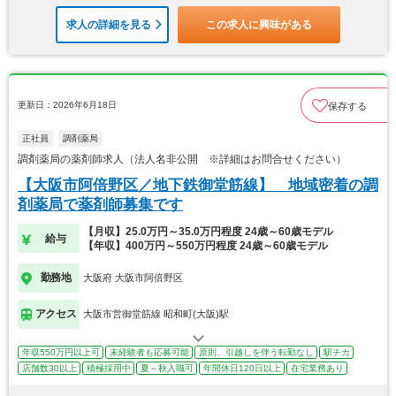
求人の詳細を見る
この求人に興味がある
更新日：2026年6月18日
保存する
正社員
調剤薬局
調剤薬局の薬剤師求人（法人名非公開 ※詳細はお問合せください）
【大阪市阿倍野区／地下鉄御堂筋線】 地域密着の調
剤薬局で薬剤師募集です
【月収】25.0万円～35.0万円程度 24歳～60歳モデル
給与
【年収】400万円～550万円程度 24歳～60歳モデル
勤務地
大阪府 大阪市阿倍野区
アクセス
大阪市営御堂筋線 昭和町(大阪)駅
年収550万円以上可
未経験者も応募可能
原則、引越しを伴う転勤なし
駅チカ
店舗数30以上
積極採用中
夏～秋入職可
年間休日120日以上
在宅業務あり