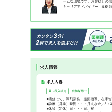
ームな環境です。お客様との信
キャリアアドバイザー 薬剤師
求人情報
求人内容
夏～秋入職可
積極採用中
■店舗にて、調剤業務、服薬指導、在庫
■診療（営業）時間・・・月火水金／8：30～
■休診（定休）日・・・日、祝