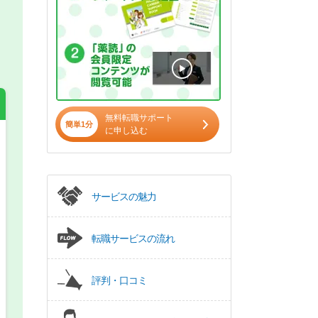
無料転職サポート
簡単1分
に申し込む
希望の働き方
必須
正社員
サービスの魅力
パート(週4日～5日)
転職サービスの流れ
評判・口コミ