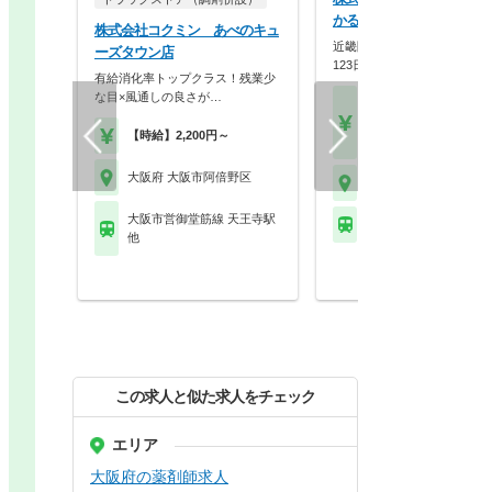
かるがも薬局 文の里店
株式会社コクミン あべのキュ
近畿圏に90店舗展開！年間休
ーズタウン店
123日×スギHD母…
有給消化率トップクラス！残業少
な目×風通しの良さが…
【月収】33.3万円～48.
円位
【時給】2,200円～
【年収】420万円～58
大阪府 大阪市阿倍野区
大阪府 大阪市阿倍野区
大阪市営御堂筋線 天王寺駅
大阪市営谷町線 文の里
他
この求人と似た求人をチェック
エリア
大阪府の薬剤師求人