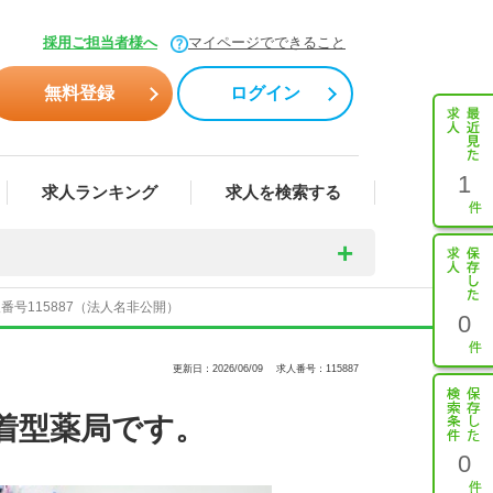
採用ご担当者様へ
マイページでできること
無料登録
ログイン
1
求人ランキング
求人を検索する
号115887（法人名非公開）
0
更新日：2026/06/09
求人番号：115887
着型薬局です。
0