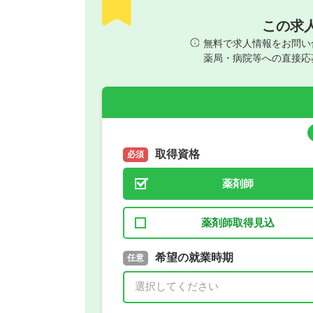
この求
無料で求人情報をお問い
薬局・病院等への直接応
取得資格
必須
薬剤師
薬剤師取得見込
取得予定年
希望の就業時期
必須
任意
年 3月