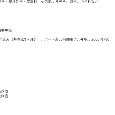
：内科・整形外科・皮膚科、その他：耳鼻科、眼科、小児科など
0歳モデル
与込み（基本給3ヶ月分）。パート週30時間モデル年収：2000円×30
金保険
続制度