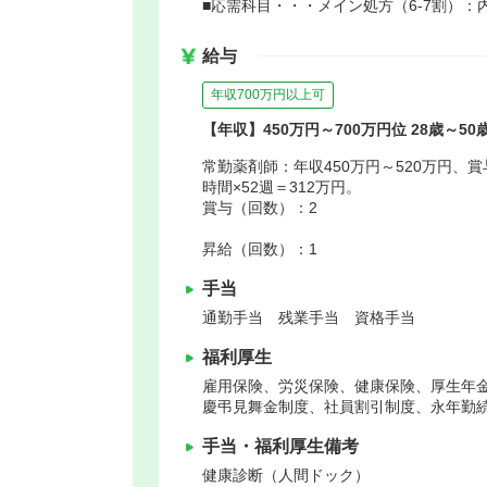
■応需科目・・・メイン処方（6-7割）
給与
年収700万円以上可
【年収】450万円～700万円位 28歳～5
常勤薬剤師：年収450万円～520万円、賞
時間×52週＝312万円。
賞与（回数）：2
昇給（回数）：1
手当
通勤手当 残業手当 資格手当
福利厚生
雇用保険、労災保険、健康保険、厚生年
慶弔見舞金制度、社員割引制度、永年勤
手当・福利厚生備考
健康診断（人間ドック）