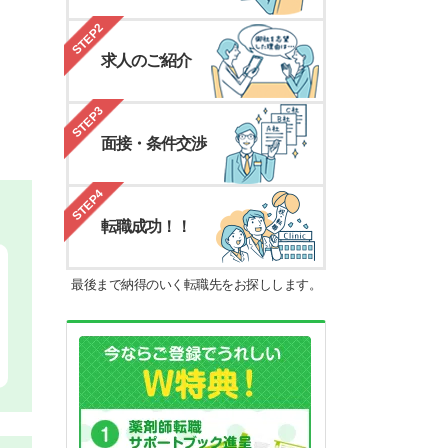
STEP2
求人のご紹介
STEP3
面接・条件交渉
STEP4
転職成功！！
最後まで納得のいく転職先をお探しします。