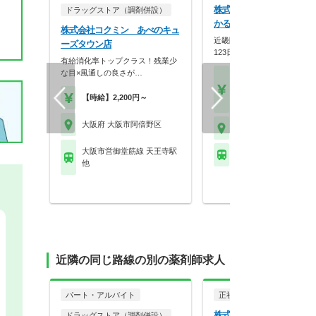
株式会社メディカルかる
ドラッグストア（調剤併設）
かるがも薬局 文の里店
株式会社コクミン あべのキュ
近畿圏に90店舗展開！年間休
ーズタウン店
123日×スギHD母…
有給消化率トップクラス！残業少
な目×風通しの良さが…
【月収】33.3万円～48.
円位
【時給】2,200円～
【年収】420万円～58
大阪府 大阪市阿倍野区
大阪府 大阪市阿倍野区
大阪市営御堂筋線 天王寺駅
大阪市営谷町線 文の里
他
近隣の同じ路線の別の薬剤師求人
パート・アルバイト
正社員
調剤薬局
株式会社メディカルかる
ドラッグストア（調剤併設）