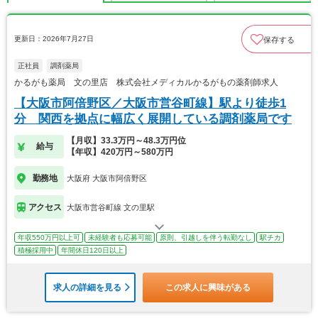
更新日：2026年7月27日
保存する
正社員
調剤薬局
かるがも薬局 文の里店 株式会社メディカルかるがもの薬剤師求人
【大阪市阿倍野区／大阪市営谷町線】駅より徒歩1
分 関西を拠点に幅広く展開している調剤薬局です
【月収】33.3万円～48.3万円位
給与
【年収】420万円～580万円
勤務地
大阪府 大阪市阿倍野区
アクセス
大阪市営谷町線 文の里駅
年収550万円以上可
未経験者も応募可能
原則、引越しを伴う転勤なし
駅チカ
積極採用中
年間休日120日以上
求人の詳細を見る
この求人に興味がある