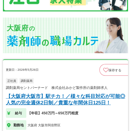
大阪府
の
更新日：2026年5月26日
保存する
正社員
調剤薬局
調剤薬局セントバーナード 株式会社みかど製作所の薬剤師求人
【大阪府大阪市】駅チカ！／様々な科目対応が可能◎
人気の完全週休2日制／貴重な年間休日125日！
給与
【年収】450万円～650万円程度
勤務地
大阪府 大阪市阿倍野区