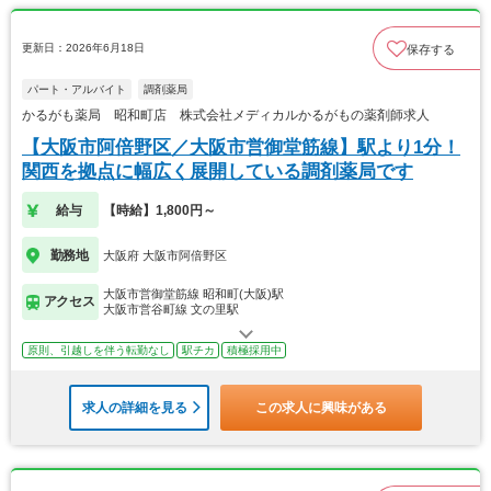
更新日：2026年6月18日
保存する
パート・アルバイト
調剤薬局
かるがも薬局 昭和町店 株式会社メディカルかるがもの薬剤師求人
【大阪市阿倍野区／大阪市営御堂筋線】駅より1分！
関西を拠点に幅広く展開している調剤薬局です
給与
【時給】1,800円～
勤務地
大阪府 大阪市阿倍野区
大阪市営御堂筋線 昭和町(大阪)駅
アクセス
大阪市営谷町線 文の里駅
原則、引越しを伴う転勤なし
駅チカ
積極採用中
求人の詳細を見る
この求人に興味がある