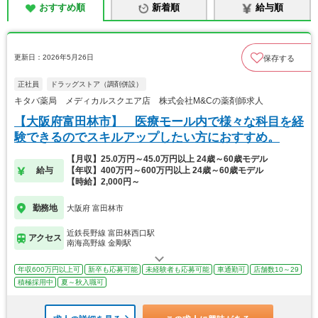
おすすめ順
新着順
給与順
更新日：2026年5月26日
保存する
正社員
ドラッグストア（調剤併設）
キタバ薬局 メディカルスクエア店 株式会社M&Cの薬剤師求人
【大阪府富田林市】 医療モール内で様々な科目を経
験できるのでスキルアップしたい方におすすめ。
【月収】25.0万円～45.0万円以上 24歳～60歳モデル
給与
【年収】400万円～600万円以上 24歳～60歳モデル
【時給】2,000円～
勤務地
大阪府 富田林市
近鉄長野線 富田林西口駅
アクセス
南海高野線 金剛駅
年収600万円以上可
新卒も応募可能
未経験者も応募可能
車通勤可
店舗数10～29
積極採用中
夏～秋入職可