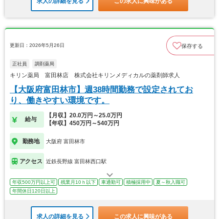
求人の詳細を見る
この求人に興味がある
更新日：2026年5月26日
保存する
正社員
調剤薬局
キリン薬局 富田林店 株式会社キリンメディカルの薬剤師求人
【大阪府富田林市】週38時間勤務で設定されてお
り、働きやすい環境です。
【月収】20.0万円～25.0万円
給与
【年収】450万円～540万円
勤務地
大阪府 富田林市
アクセス
近鉄長野線 富田林西口駅
年収500万円以上可
残業月10ｈ以下
車通勤可
積極採用中
夏～秋入職可
年間休日120日以上
求人の詳細を見る
この求人に興味がある