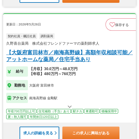
更新日：2026年5月26日
保存する
契約社員・嘱託社員
調剤薬局
久野喜台薬局 株式会社フレンドファーマの薬剤師求人
【大阪府富田林市／南海高野線】高額年収相談可能／
アットホームな薬局／住宅手当あり
【月収】30.0万円～48.0万円
給与
【年収】480万円～760万円
勤務地
大阪府 富田林市
アクセス
南海高野線 金剛駅
年収700万円以上可
住宅補助（手当）あり
駅チカ
車通勤可
積極採用中
夏～秋入職可
年間休日120日以上
求人の詳細を見る
この求人に興味がある