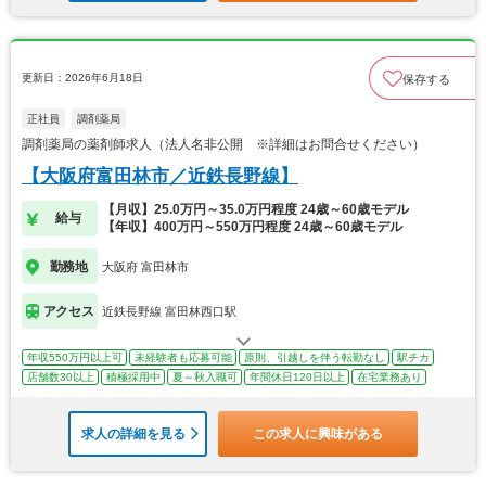
更新日：2026年6月18日
保存する
正社員
調剤薬局
調剤薬局の薬剤師求人（法人名非公開 ※詳細はお問合せください）
【大阪府富田林市／近鉄長野線】
【月収】25.0万円～35.0万円程度 24歳～60歳モデル
給与
【年収】400万円～550万円程度 24歳～60歳モデル
勤務地
大阪府 富田林市
アクセス
近鉄長野線 富田林西口駅
年収550万円以上可
未経験者も応募可能
原則、引越しを伴う転勤なし
駅チカ
店舗数30以上
積極採用中
夏～秋入職可
年間休日120日以上
在宅業務あり
求人の詳細を見る
この求人に興味がある