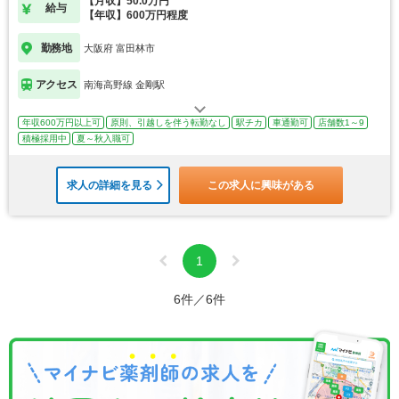
【月収】50.0万円
給与
【年収】600万円程度
勤務地
大阪府 富田林市
アクセス
南海高野線 金剛駅
年収600万円以上可
原則、引越しを伴う転勤なし
駅チカ
車通勤可
店舗数1～9
積極採用中
夏～秋入職可
求人の詳細を見る
この求人に興味がある
1
6件／6件