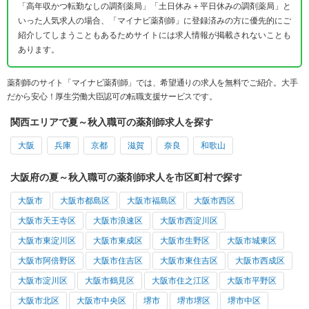
「高年収かつ転勤なしの調剤薬局」「土日休み＋平日休みの調剤薬局」と
いった人気求人の場合、「マイナビ薬剤師」に登録済みの方に優先的にご
紹介してしまうこともあるためサイトには求人情報が掲載されないことも
あります。
薬剤師のサイト「マイナビ薬剤師」では、希望通りの求人を無料でご紹介。大手
だから安心！厚生労働大臣認可の転職支援サービスです。
関西エリアで夏～秋入職可の薬剤師求人を探す
大阪
兵庫
京都
滋賀
奈良
和歌山
大阪府の夏～秋入職可の薬剤師求人を市区町村で探す
大阪市
大阪市都島区
大阪市福島区
大阪市西区
大阪市天王寺区
大阪市浪速区
大阪市西淀川区
大阪市東淀川区
大阪市東成区
大阪市生野区
大阪市城東区
大阪市阿倍野区
大阪市住吉区
大阪市東住吉区
大阪市西成区
大阪市淀川区
大阪市鶴見区
大阪市住之江区
大阪市平野区
大阪市北区
大阪市中央区
堺市
堺市堺区
堺市中区