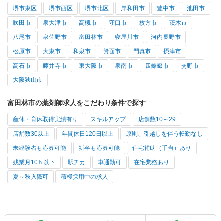
堺市東区
堺市西区
堺市北区
岸和田市
豊中市
池田市
吹田市
泉大津市
高槻市
守口市
枚方市
茨木市
八尾市
泉佐野市
富田林市
寝屋川市
河内長野市
松原市
大東市
和泉市
箕面市
門真市
摂津市
高石市
藤井寺市
東大阪市
泉南市
四條畷市
交野市
大阪狭山市
富田林市の薬剤師求人をこだわり条件で探す
産休・育休取得実績有り
スキルアップ
店舗数10～29
店舗数30以上
年間休日120日以上
原則、引越しを伴う転勤なし
未経験者も応募可能
新卒も応募可能
住宅補助（手当）あり
残業月10ｈ以下
駅チカ
車通勤可
在宅業務あり
夏～秋入職可
積極採用中の求人