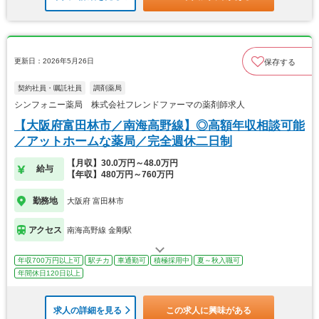
更新日：2026年5月26日
保存する
契約社員・嘱託社員
調剤薬局
シンフォニー薬局 株式会社フレンドファーマの薬剤師求人
【大阪府富田林市／南海高野線】◎高額年収相談可能
／アットホームな薬局／完全週休二日制
【月収】30.0万円～48.0万円
給与
【年収】480万円～760万円
勤務地
大阪府 富田林市
アクセス
南海高野線 金剛駅
年収700万円以上可
駅チカ
車通勤可
積極採用中
夏～秋入職可
年間休日120日以上
求人の詳細を見る
この求人に興味がある