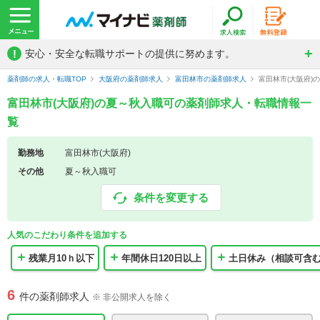
!
安心・安全な転職サポートの提供に努めます。
薬剤師の求人・転職TOP
大阪府の薬剤師求人
富田林市の薬剤師求人
富田林市(大阪府)
富田林市(大阪府)の夏～秋入職可の薬剤師求人・転職情報一
覧
勤務地
富田林市(大阪府)
その他
夏～秋入職可
条件を変更する
人気のこだわり条件を追加する
残業月10ｈ以下
年間休日120日以上
土日休み（相談可含
6
件の薬剤師求人
※ 非公開求人を除く