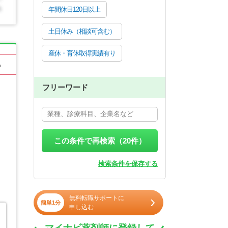
年間休日120日以上
土日休み（相談可含む）
産休・育休取得実績有り
る
フリーワード
この条件で再検索（
20
件）
検索条件を保存する
無料転職サポートに
簡単1分
申し込む
マイナビ薬剤師に登録して