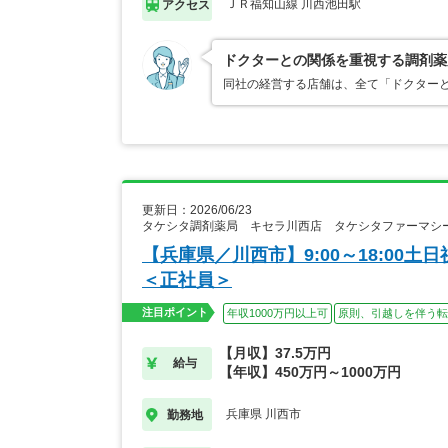
ＪＲ福知山線 川西池田駅
アクセス
ドクターとの関係を重視する調剤薬
同社の経営する店舗は、全て「ドクター
更新日：2026/06/23
タケシタ調剤薬局 キセラ川西店 タケシタファーマシ
【兵庫県／川西市】9:00～18:00
＜正社員＞
注目ポイント
年収1000万円以上可
原則、引越しを伴う転
【月収】37.5万円
給与
【年収】450万円～1000万円
兵庫県 川西市
勤務地