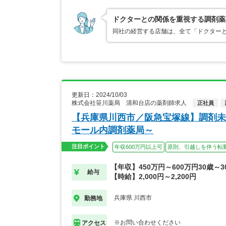
ドクターとの関係を重視する調剤薬
同社の経営する店舗は、全て「ドクター
更新日：2024/10/03
株式会社笹川薬局 清和台店の薬剤師求人
正社員
【兵庫県川西市／阪急宝塚線】調剤未
モール内調剤薬局～
注目ポイント
年収600万円以上可
原則、引越しを伴う転
【年収】450万円～600万円30歳～
給与
【時給】2,000円～2,200円
兵庫県 川西市
勤務地
※お問い合わせください
アクセス