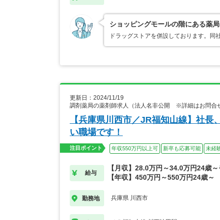
ショッピングモールの階にある薬局
ドラッグストアを併設しております。同
更新日：2024/11/19
調剤薬局の薬剤師求人（法人名非公開 ※詳細はお問合
【兵庫県川西市／JR福知山線】社長
い職場です！
注目ポイント
年収550万円以上可
新卒も応募可能
未経
【月収】28.0万円～34.0万円24歳
給与
【年収】450万円～550万円24歳～
兵庫県 川西市
勤務地