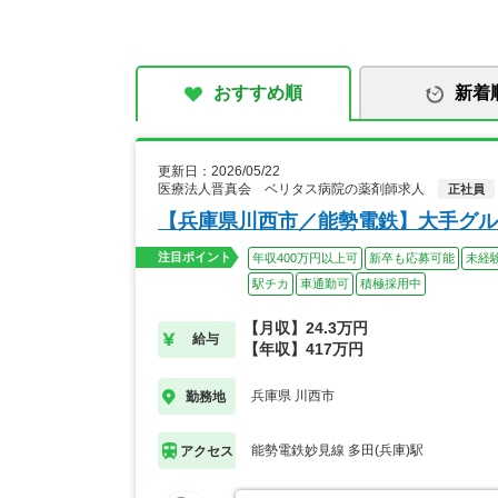
おすすめ順
新着
更新日：2026/05/22
医療法人晋真会 ベリタス病院の薬剤師求人
正社員
【兵庫県川西市／能勢電鉄】大手グル
注目ポイント
年収400万円以上可
新卒も応募可能
未経
駅チカ
車通勤可
積極採用中
【月収】24.3万円
給与
【年収】417万円
兵庫県 川西市
勤務地
能勢電鉄妙見線 多田(兵庫)駅
アクセス