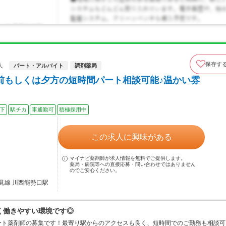
保存す
人
パート・アルバイト
調剤薬局
午前もしくは夕方の短時間パート相談可能♪温かい雰
以下
駅チカ
車通勤可
積極採用中
この求人に興味がある
マイナビ薬剤師が求人情報を無料でご提供します。
薬局・病院等への直接応募・問い合わせではありません
のでご安心ください。
見線 川西能勢口駅
く働きやすい環境です◎
ート薬剤師の募集です！最寄り駅からのアクセスも良く、短時間でのご勤務も相談可