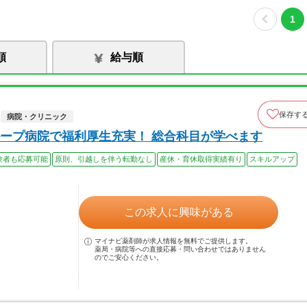
1
順
給与順
保存す
病院・クリニック
ープ病院で福利厚生充実！ 総合科目が学べます
験者も応募可能
原則、引越しを伴う転勤なし
産休・育休取得実績有り
スキルアップ
この求人に興味がある
マイナビ薬剤師が求人情報を無料でご提供します。
薬局・病院等への直接応募・問い合わせではありません
のでご安心ください。