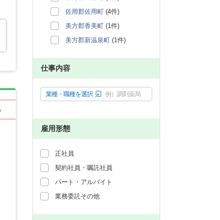
佐用郡佐用町
(4件)
美方郡香美町
(1件)
美方郡新温泉町
(1件)
仕事内容
業種・職種を選択
例）調剤薬局
る
雇用形態
正社員
契約社員・嘱託社員
パート・アルバイト
業務委託その他