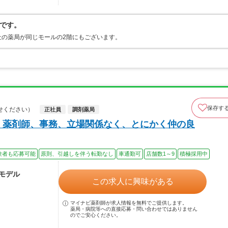
です。
社の薬局が同じモールの2階にもございます。
保存す
せください）
正社員
調剤薬局
、薬剤師、事務、立場関係なく、とにかく仲の良
験者も応募可能
原則、引越しを伴う転勤なし
車通勤可
店舗数1～9
積極採用中
～モデル
この求人に興味がある
マイナビ薬剤師が求人情報を無料でご提供します。
薬局・病院等への直接応募・問い合わせではありません
のでご安心ください。