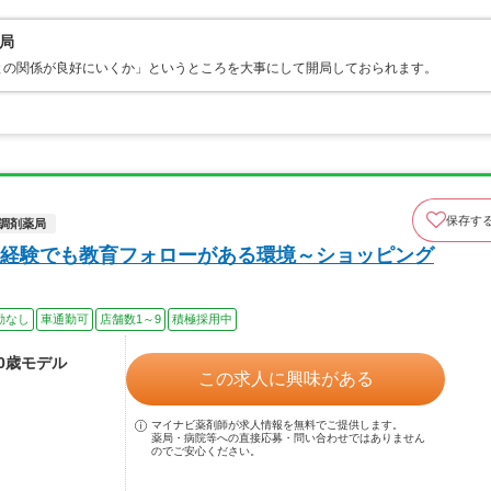
局
との関係が良好にいくか」というところを大事にして開局しておられます。
保存す
調剤薬局
経験でも教育フォローがある環境～ショッピング
勤なし
車通勤可
店舗数1～9
積極採用中
30歳モデル
この求人に興味がある
マイナビ薬剤師が求人情報を無料でご提供します。
薬局・病院等への直接応募・問い合わせではありません
のでご安心ください。