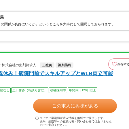
局
との関係が良好にいくか」というところを大事にして開局しておられます。
保存す
ー株式会社の薬剤師求人
正社員
調剤薬局
土日祝休み！病院門前でスキルアップとWLB両立可能
勤なし
土日休み（相談可含む）
積極採用中
年間休日120日以上
この求人に興味がある
マイナビ薬剤師が求人情報を無料でご提供します。
薬局・病院等への直接応募・問い合わせではありません
のでご安心ください。