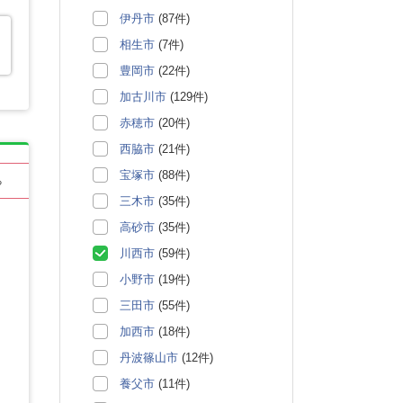
伊丹市
(87件)
相生市
(7件)
豊岡市
(22件)
加古川市
(129件)
赤穂市
(20件)
西脇市
(21件)
宝塚市
(88件)
る
三木市
(35件)
高砂市
(35件)
川西市
(59件)
小野市
(19件)
三田市
(55件)
加西市
(18件)
丹波篠山市
(12件)
養父市
(11件)