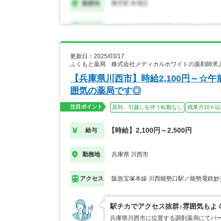
更新日：2025/03/17
ふくもと薬局 株式会社メディカルホワイトの薬剤師求
【兵庫県川西市】時給2,100円～☆
囲気の薬局です◎
注目ポイント
原則、引越しを伴う転勤なし
残業月10ｈ
【時給】2,100円～2,500円
給与
兵庫県 川西市
勤務地
阪急宝塚本線 川西能勢口駅／能勢電鉄妙
アクセス
駅チカでアクセス抜群♪雰囲気もよ
兵庫県川西市に位置する調剤薬局にてパ