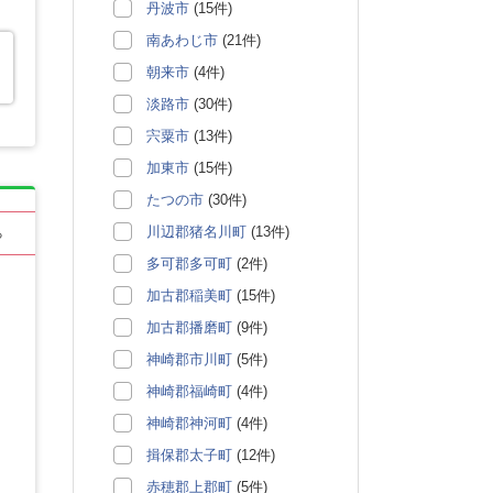
丹波市
(15件)
南あわじ市
(21件)
朝来市
(4件)
淡路市
(30件)
宍粟市
(13件)
加東市
(15件)
たつの市
(30件)
川辺郡猪名川町
(13件)
る
多可郡多可町
(2件)
加古郡稲美町
(15件)
加古郡播磨町
(9件)
神崎郡市川町
(5件)
神崎郡福崎町
(4件)
神崎郡神河町
(4件)
揖保郡太子町
(12件)
赤穂郡上郡町
(5件)