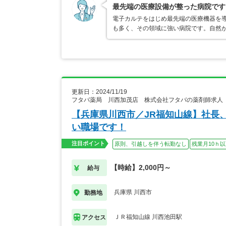
最先端の医療設備が整った病院です
電子カルテをはじめ最先端の医療機器を
も多く、その領域に強い病院です。自然
更新日：2024/11/19
フタバ薬局 川西加茂店 株式会社フタバの薬剤師求人
【兵庫県川西市／JR福知山線】社長
い職場です！
注目ポイント
原則、引越しを伴う転勤なし
残業月10ｈ
【時給】2,000円～
給与
兵庫県 川西市
勤務地
ＪＲ福知山線 川西池田駅
アクセス