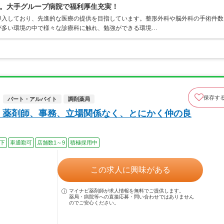
。大手グループ病院で福利厚生充実！
導入しており、先進的な医療の提供を目指しています。整形外科や脳外科の手術件数
が多い環境の中で様々な診療科に触れ、勉強ができる環境…
保存す
パート・アルバイト
調剤薬局
、薬剤師、事務、立場関係なく、とにかく仲の良
以下
車通勤可
店舗数1～9
積極採用中
この求人に興味がある
マイナビ薬剤師が求人情報を無料でご提供します。
薬局・病院等への直接応募・問い合わせではありません
のでご安心ください。