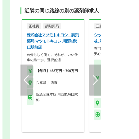
近隣の同じ路線の別の薬剤師求人
正社員
調剤薬局
正社員
調剤薬局
株式会社マツモトキヨシ 調剤
シップヘルスケアファーマ
薬局 マツモトキヨシ 川西能勢
株式会社 みどり薬局 川
口駅前店
在宅×研修×挑戦！グループ
安心感で最先端医療…
自分らしく働く。それが、いい仕
事の第一歩。選択的週…
【月収】30.0万円～46.
円※金額は面接の評価
【年収】458万円～700万円
で前後いたします
【年収】450万円～70
兵庫県 川西市
※新卒は415万円～に
す
阪急宝塚本線 川西能勢口駅
他
兵庫県 川西市
能勢電鉄妙見線 絹延橋