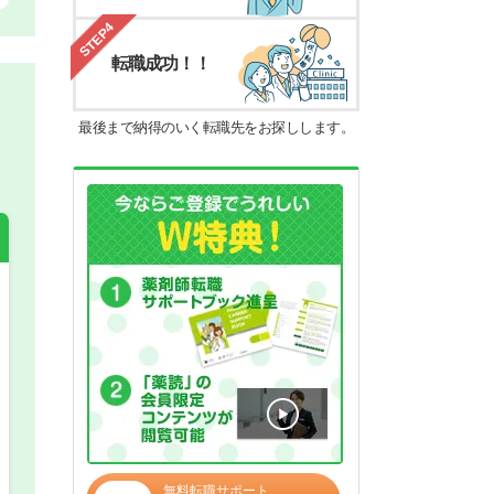
STEP4
転職成功！！
最後まで納得のいく転職先をお探しします。
希望の働き方
必須
正社員
パート(週4日～5日)
無料転職サポート