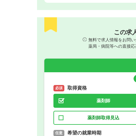
この求
無料で求人情報をお問い
薬局・病院等への直接応
取得資格
必須
薬剤師
薬剤師取得見込
取得予定年
希望の就業時期
必須
任意