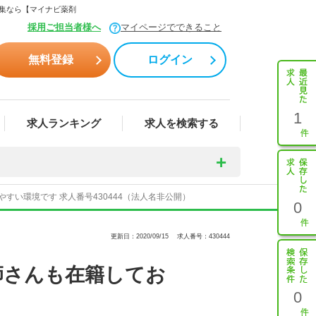
募集なら【マイナビ薬剤
採用ご担当者様へ
マイページでできること
無料登録
ログイン
1
求人ランキング
求人を検索する
すい環境です 求人番号430444（法人名非公開）
0
更新日：2020/09/15
求人番号：430444
師さんも在籍してお
0