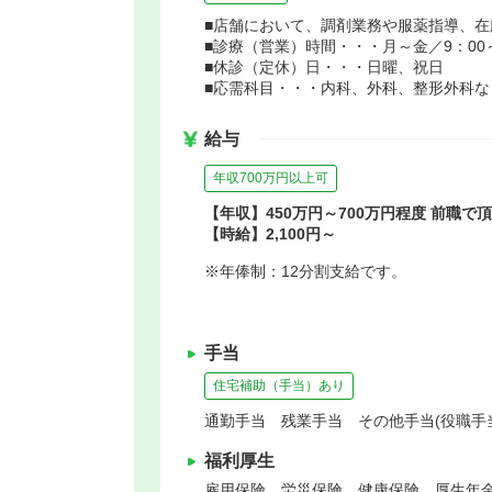
■店舗において、調剤業務や服薬指導、
■診療（営業）時間・・・月～金／9：00～1
■休診（定休）日・・・日曜、祝日
■応需科目・・・内科、外科、整形外科な
給与
年収700万円以上可
【年収】450万円～700万円程度 前職
【時給】2,100円～
※年俸制：12分割支給です。
手当
住宅補助（手当）あり
通勤手当 残業手当 その他手当(役職手
福利厚生
雇用保険、労災保険、健康保険、厚生年