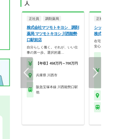
人
正社員
調剤薬局
正社員
調剤薬局
株式会社マツモトキヨシ 調剤
シップヘルスケアファーマ
薬局 マツモトキヨシ 川西能勢
株式会社 みどり薬局 川
口駅前店
在宅×研修×挑戦！グループ
安心感で最先端医療…
自分らしく働く。それが、いい仕
事の第一歩。選択的週…
【月収】30.0万円～46.
円※金額は面接の評価
【年収】458万円～700万円
で前後いたします
【年収】450万円～70
兵庫県 川西市
※新卒は415万円～に
す
阪急宝塚本線 川西能勢口駅
他
兵庫県 川西市
能勢電鉄妙見線 絹延橋