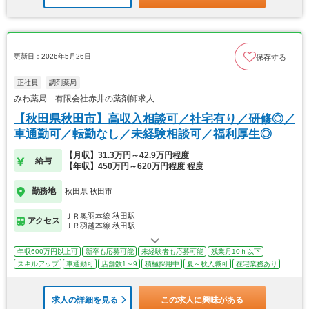
更新日：2026年5月26日
保存する
正社員
調剤薬局
みわ薬局 有限会社赤井の薬剤師求人
【秋田県秋田市】高収入相談可／社宅有り／研修◎／
車通勤可／転勤なし／未経験相談可／福利厚生◎
【月収】31.3万円～42.9万円程度
給与
【年収】450万円～620万円程度 程度
勤務地
秋田県 秋田市
ＪＲ奥羽本線 秋田駅
アクセス
ＪＲ羽越本線 秋田駅
年収600万円以上可
新卒も応募可能
未経験者も応募可能
残業月10ｈ以下
スキルアップ
車通勤可
店舗数1～9
積極採用中
夏～秋入職可
在宅業務あり
求人の詳細を見る
この求人に興味がある