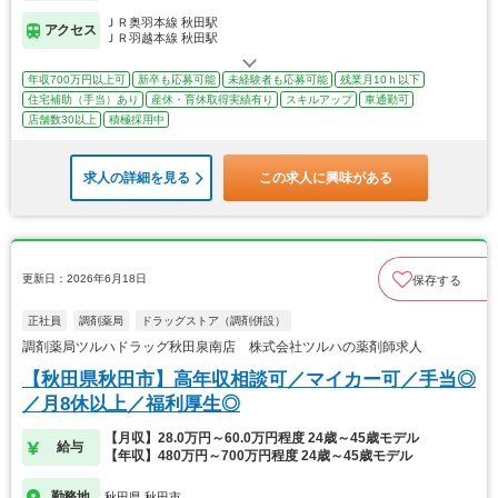
ＪＲ奥羽本線 秋田駅
アクセス
ＪＲ羽越本線 秋田駅
年収700万円以上可
新卒も応募可能
未経験者も応募可能
残業月10ｈ以下
住宅補助（手当）あり
産休・育休取得実績有り
スキルアップ
車通勤可
店舗数30以上
積極採用中
求人の詳細を見る
この求人に興味がある
更新日：2026年6月18日
保存する
正社員
調剤薬局
ドラッグストア（調剤併設）
調剤薬局ツルハドラッグ秋田泉南店 株式会社ツルハの薬剤師求人
【秋田県秋田市】高年収相談可／マイカー可／手当◎
／月8休以上／福利厚生◎
【月収】28.0万円～60.0万円程度 24歳～45歳モデル
給与
【年収】480万円～700万円程度 24歳～45歳モデル
勤務地
秋田県 秋田市