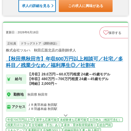
求人の詳細を見る
この求人に興味がある
更新日：2026年6月18日
保存する
正社員
ドラッグストア（調剤併設）
株式会社ツルハ 秋田広面北店の薬剤師求人
【秋田県秋田市】年収600万円以上相談可／社宅／多
科目／残業少なめ／福利厚生◎／社割有
【月収】28.0万円～60.0万円程度 24歳～45歳モデル
給与
【年収】480万円～700万円程度 24歳～45歳モデル
【時給】2,000円～
勤務地
秋田県 秋田市
ＪＲ奥羽本線 秋田駅
アクセス
ＪＲ羽越本線 秋田駅
年収700万円以上可
新卒も応募可能
未経験者も応募可能
土日休み（相談可含む）
残業月10ｈ以下
住宅補助（手当）あり
産休・育休取得実績有り
総合門前
スキルアップ
車通勤可
店舗数30以上
積極採用中
夏～秋入職可