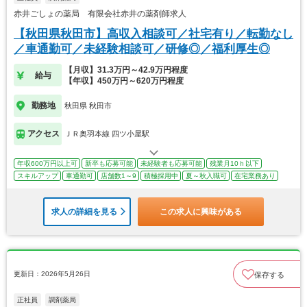
赤井ごしょの薬局 有限会社赤井の薬剤師求人
【秋田県秋田市】高収入相談可／社宅有り／転勤なし
／車通勤可／未経験相談可／研修◎／福利厚生◎
【月収】31.3万円～42.9万円程度
給与
【年収】450万円～620万円程度
勤務地
秋田県 秋田市
アクセス
ＪＲ奥羽本線 四ツ小屋駅
年収600万円以上可
新卒も応募可能
未経験者も応募可能
残業月10ｈ以下
スキルアップ
車通勤可
店舗数1～9
積極採用中
夏～秋入職可
在宅業務あり
求人の詳細を見る
この求人に興味がある
更新日：2026年5月26日
保存する
正社員
調剤薬局