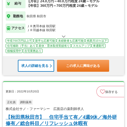
【月収】24.0万円～40.0万円程度 24歳～モデル
給与
【年収】360万円～700万円程度 24歳～モデル
勤務地
秋田県 秋田市
ＪＲ奥羽本線 秋田駅
アクセス
ＪＲ羽越本線 秋田駅
年収700万円以上可
新卒も応募可能
未経験者も応募可能
残業月10ｈ以下
住宅補助（手当）あり
産休・育休取得実績有り
スキルアップ
車通勤可
積極採用中
在宅業務あり
求人の詳細を見る
この求人に興味がある
更新日：2022年10月20日
保存する
正社員
調剤薬局
株式会社サノ・ファーマシー 広面店の薬剤師求人
【秋田県秋田市】 住宅手当て有／4週9休／海外研
修有／総合科目／リフレッシュ休暇有