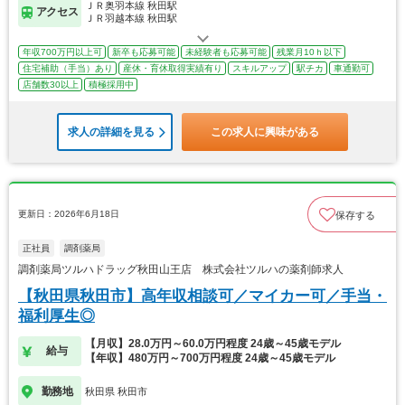
ＪＲ奥羽本線 秋田駅
アクセス
ＪＲ羽越本線 秋田駅
年収700万円以上可
新卒も応募可能
未経験者も応募可能
残業月10ｈ以下
住宅補助（手当）あり
産休・育休取得実績有り
スキルアップ
駅チカ
車通勤可
店舗数30以上
積極採用中
求人の詳細を見る
この求人に興味がある
更新日：2026年6月18日
保存する
正社員
調剤薬局
調剤薬局ツルハドラッグ秋田山王店 株式会社ツルハの薬剤師求人
【秋田県秋田市】高年収相談可／マイカー可／手当・
福利厚生◎
【月収】28.0万円～60.0万円程度 24歳～45歳モデル
給与
【年収】480万円～700万円程度 24歳～45歳モデル
勤務地
秋田県 秋田市