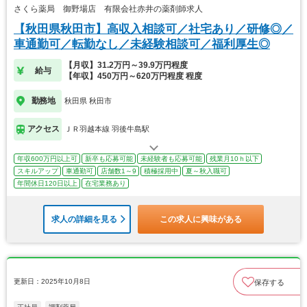
さくら薬局 御野場店 有限会社赤井の薬剤師求人
【秋田県秋田市】高収入相談可／社宅あり／研修◎／
車通勤可／転勤なし／未経験相談可／福利厚生◎
【月収】31.2万円～39.9万円程度
給与
【年収】450万円～620万円程度 程度
勤務地
秋田県 秋田市
アクセス
ＪＲ羽越本線 羽後牛島駅
年収600万円以上可
新卒も応募可能
未経験者も応募可能
残業月10ｈ以下
スキルアップ
車通勤可
店舗数1～9
積極採用中
夏～秋入職可
年間休日120日以上
在宅業務あり
求人の詳細を見る
この求人に興味がある
更新日：2025年10月8日
保存する