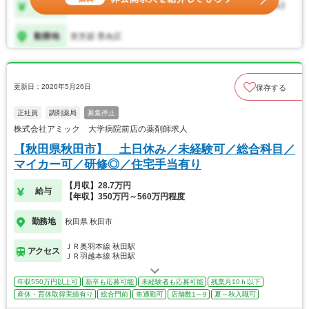
更新日：2026年5月26日
保存する
正社員
調剤薬局
募集停止
株式会社アミック 大学病院前店の薬剤師求人
【秋田県秋田市】 土日休み／未経験可／総合科目／
マイカー可／研修◎／住宅手当有り
【月収】28.7万円
給与
【年収】350万円～560万円程度
勤務地
秋田県 秋田市
ＪＲ奥羽本線 秋田駅
アクセス
ＪＲ羽越本線 秋田駅
年収550万円以上可
新卒も応募可能
未経験者も応募可能
残業月10ｈ以下
産休・育休取得実績有り
総合門前
車通勤可
店舗数1～9
夏～秋入職可