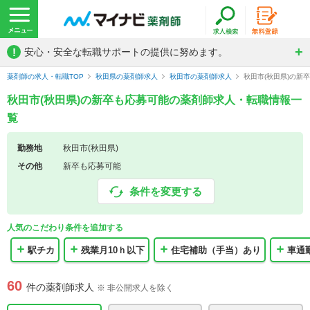
!
安心・安全な転職サポートの提供に努めます。
薬剤師の求人・転職TOP
秋田県の薬剤師求人
秋田市の薬剤師求人
秋田市(秋田県)の新
秋田市(秋田県)の新卒も応募可能の薬剤師求人・転職情報一
覧
勤務地
秋田市(秋田県)
その他
新卒も応募可能
条件を変更する
人気のこだわり条件を追加する
駅チカ
残業月10ｈ以下
住宅補助（手当）あり
車通
60
件の薬剤師求人
※ 非公開求人を除く