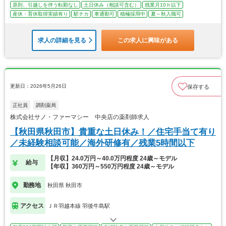
原則、引越しを伴う転勤なし
土日休み（相談可含む）
残業月10ｈ以下
産休・育休取得実績有り
駅チカ
車通勤可
積極採用中
夏～秋入職可
求人の詳細を見る
この求人に興味がある
更新日：2026年5月26日
保存する
正社員
調剤薬局
株式会社サノ・ファーマシー 中央店の薬剤師求人
【秋田県秋田市】貴重な土日休み！／住宅手当て有り
／未経験相談可能／海外研修有／残業5時間以下
【月収】24.0万円～40.0万円程度 24歳～モデル
給与
【年収】360万円～550万円程度 24歳～モデル
勤務地
秋田県 秋田市
アクセス
ＪＲ羽越本線 羽後牛島駅