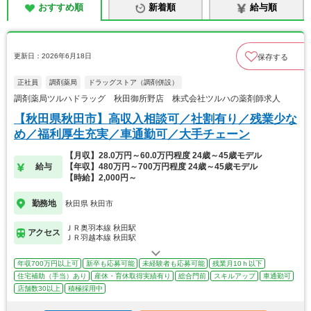
おすすめ順
新着順
給与順
更新日：2026年6月18日
保存する
正社員
調剤薬局
ドラッグストア（調剤併設）
調剤薬局ツルハドラッグ 秋田御所野店 株式会社ツルハの薬剤師求人
【秋田県秋田市】高収入相談可／社割有り／残業少な
め／福利厚生充実／車通勤可／大手チェーン
【月収】28.0万円～60.0万円程度 24歳～45歳モデル
給与
【年収】480万円～700万円程度 24歳～45歳モデル
【時給】2,000円～
勤務地
秋田県 秋田市
ＪＲ奥羽本線 秋田駅
アクセス
ＪＲ羽越本線 秋田駅
年収700万円以上可
新卒も応募可能
未経験者も応募可能
残業月10ｈ以下
住宅補助（手当）あり
産休・育休取得実績有り
総合門前
スキルアップ
車通勤可
店舗数30以上
積極採用中