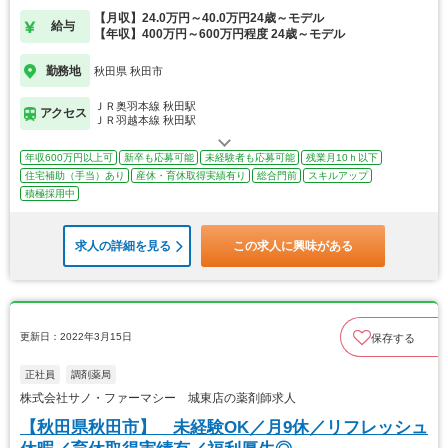
【月収】24.0万円～40.0万円24歳～モデル
給与
【年収】400万円～600万円程度 24歳～モデル
勤務地
秋田県 秋田市
ＪＲ奥羽本線 秋田駅
アクセス
ＪＲ羽越本線 秋田駅
年収600万円以上可
新卒も応募可能
未経験者も応募可能
残業月10ｈ以下
住宅補助（手当）あり
産休・育休取得実績有り
総合門前
スキルアップ
積極採用中
求人の詳細を見る
この求人に興味がある
更新日：2022年3月15日
保存する
正社員
調剤薬局
株式会社サノ・ファーマシー 城東店の薬剤師求人
【秋田県秋田市】 未経験OK／月9休／リフレッシュ