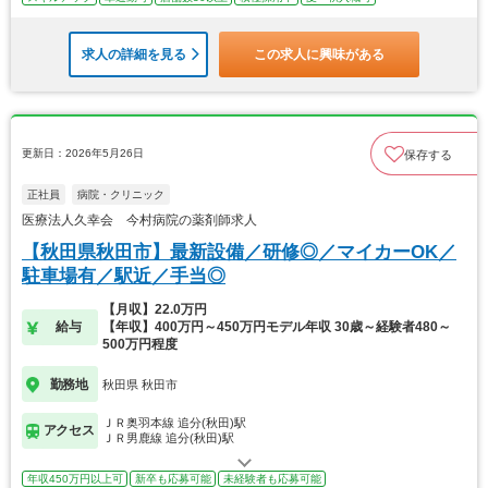
求人の詳細を見る
この求人に興味がある
更新日：2026年5月26日
保存する
正社員
病院・クリニック
医療法人久幸会 今村病院の薬剤師求人
【秋田県秋田市】最新設備／研修◎／マイカーOK／
駐車場有／駅近／手当◎
【月収】22.0万円
給与
【年収】400万円～450万円モデル年収 30歳～経験者480～
500万円程度
勤務地
秋田県 秋田市
ＪＲ奥羽本線 追分(秋田)駅
アクセス
ＪＲ男鹿線 追分(秋田)駅
年収450万円以上可
新卒も応募可能
未経験者も応募可能