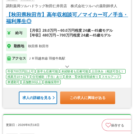
調剤薬局ツルハドラッグ秋田仁井田店 株式会社ツルハの薬剤師求人
【秋田県秋田市】高年収相談可／マイカー可／手当・
福利厚生◎
【月収】28.0万円～60.0万円程度 24歳～45歳モデル
給与
【年収】480万円～700万円程度 24歳～45歳モデル
勤務地
秋田県 秋田市
アクセス
ＪＲ羽越本線 羽後牛島駅
年収700万円以上可
新卒も応募可能
未経験者も応募可能
土日休み（相談可含む）
残業月10ｈ以下
住宅補助（手当）あり
産休・育休取得実績有り
スキルアップ
車通勤可
店舗数30以上
積極採用中
求人の詳細を見る
この求人に興味がある
更新日：2026年6月18日
保存する