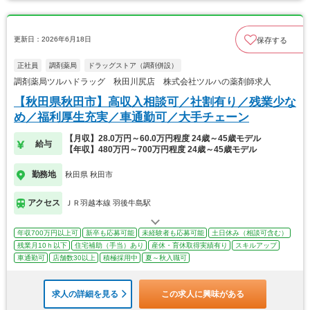
更新日：2026年6月18日
保存する
正社員
調剤薬局
ドラッグストア（調剤併設）
調剤薬局ツルハドラッグ 秋田川尻店 株式会社ツルハの薬剤師求人
【秋田県秋田市】高収入相談可／社割有り／残業少な
め／福利厚生充実／車通勤可／大手チェーン
【月収】28.0万円～60.0万円程度 24歳～45歳モデル
給与
【年収】480万円～700万円程度 24歳～45歳モデル
勤務地
秋田県 秋田市
アクセス
ＪＲ羽越本線 羽後牛島駅
年収700万円以上可
新卒も応募可能
未経験者も応募可能
土日休み（相談可含む）
残業月10ｈ以下
住宅補助（手当）あり
産休・育休取得実績有り
スキルアップ
車通勤可
店舗数30以上
積極採用中
夏～秋入職可
求人の詳細を見る
この求人に興味がある