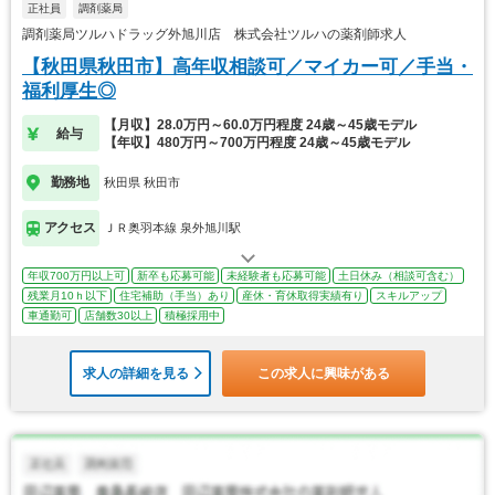
正社員
調剤薬局
調剤薬局ツルハドラッグ外旭川店 株式会社ツルハの薬剤師求人
【秋田県秋田市】高年収相談可／マイカー可／手当・
福利厚生◎
【月収】28.0万円～60.0万円程度 24歳～45歳モデル
給与
【年収】480万円～700万円程度 24歳～45歳モデル
勤務地
秋田県 秋田市
アクセス
ＪＲ奥羽本線 泉外旭川駅
年収700万円以上可
新卒も応募可能
未経験者も応募可能
土日休み（相談可含む）
残業月10ｈ以下
住宅補助（手当）あり
産休・育休取得実績有り
スキルアップ
車通勤可
店舗数30以上
積極採用中
求人の詳細を見る
この求人に興味がある