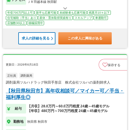
ＪＲ羽越本線 秋田駅
年収700万円以上可
新卒も応募可能
未経験者も応募可能
残業月10ｈ以下
住宅補助（手当）あり
産休・育休取得実績有り
スキルアップ
車通勤可
店舗数30以上
積極採用中
求人の詳細を見る
この求人に興味がある
更新日：2026年6月18日
保存する
正社員
調剤薬局
調剤薬局ツルハドラッグ秋田手形店 株式会社ツルハの薬剤師求人
【秋田県秋田市】高年収相談可／マイカー可／手当・
福利厚生◎
【月収】28.0万円～60.0万円程度 24歳～45歳モデル
給与
【年収】480万円～700万円程度 24歳～45歳モデル
勤務地
秋田県 秋田市