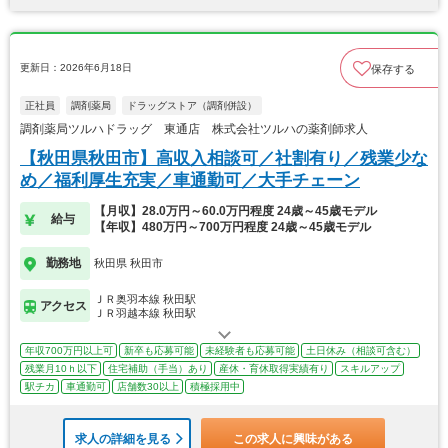
更新日：2026年6月18日
保存する
正社員
調剤薬局
ドラッグストア（調剤併設）
調剤薬局ツルハドラッグ 東通店 株式会社ツルハの薬剤師求人
【秋田県秋田市】高収入相談可／社割有り／残業少な
め／福利厚生充実／車通勤可／大手チェーン
【月収】28.0万円～60.0万円程度 24歳～45歳モデル
給与
【年収】480万円～700万円程度 24歳～45歳モデル
勤務地
秋田県 秋田市
ＪＲ奥羽本線 秋田駅
アクセス
ＪＲ羽越本線 秋田駅
年収700万円以上可
新卒も応募可能
未経験者も応募可能
土日休み（相談可含む）
残業月10ｈ以下
住宅補助（手当）あり
産休・育休取得実績有り
スキルアップ
駅チカ
車通勤可
店舗数30以上
積極採用中
求人の詳細を見る
この求人に興味がある