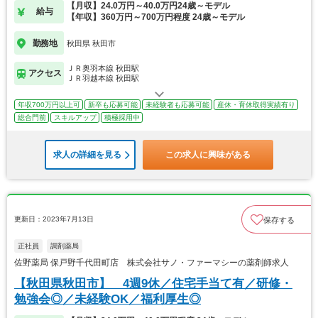
【月収】24.0万円～40.0万円24歳～モデル
給与
【年収】360万円～700万円程度 24歳～モデル
勤務地
秋田県 秋田市
ＪＲ奥羽本線 秋田駅
アクセス
ＪＲ羽越本線 秋田駅
年収700万円以上可
新卒も応募可能
未経験者も応募可能
産休・育休取得実績有り
総合門前
スキルアップ
積極採用中
求人の詳細を見る
この求人に興味がある
更新日：2023年7月13日
保存する
正社員
調剤薬局
佐野薬局 保戸野千代田町店 株式会社サノ・ファーマシーの薬剤師求人
【秋田県秋田市】 4週9休／住宅手当て有／研修・
勉強会◎／未経験OK／福利厚生◎