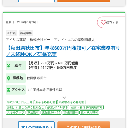
更新日：2026年5月26日
保存する
正社員
調剤薬局
アイリス薬局 株式会社ピー・アンド・エスの薬剤師求人
【秋田県秋田市】年収600万円相談可／在宅業務有り
／未経験OK／研修充実
【月収】29.0万円～40.0万円程度
給与
【年収】464万円～640万円程度
勤務地
秋田県 秋田市
アクセス
ＪＲ羽越本線 羽後牛島駅
年収600万円以上可
新卒も応募可能
未経験者も応募可能
原則、引越しを伴う転勤なし
残業月10ｈ以下
産休・育休取得実績有り
スキルアップ
車通勤可
店舗数10～29
積極採用中
夏～秋入職可
求人の詳細を見る
この求人に興味がある