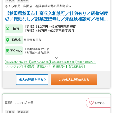
正社員
調剤薬局
さくら薬局 広面店 有限会社赤井の薬剤師求人
【秋田県秋田市】高収入相談可／社宅有り／研修制度
◎／転勤なし／残業ほぼ無し／未経験相談可／福利厚
生◎
【月収】31.3万円～42.9万円程度 程度
給与
【年収】450万円～620万円程度 程度
勤務地
秋田県 秋田市
ＪＲ奥羽本線 秋田駅
アクセス
ＪＲ羽越本線 秋田駅
年収600万円以上可
新卒も応募可能
未経験者も応募可能
残業月10ｈ以下
スキルアップ
車通勤可
店舗数1～9
積極採用中
在宅業務あり
求人の詳細を見る
この求人に興味がある
更新日：2026年6月18日
保存する
正社員
調剤薬局