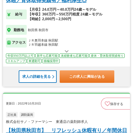
休暇／育休取得実績有／福利厚生◎
【月収】24.0万円～40.0万円24歳～モデル
給与
【年収】360万円～550万円程度 24歳～モデル
【時給】2,000円～2,500円
勤務地
秋田県 秋田市
ＪＲ奥羽本線 秋田駅
アクセス
ＪＲ羽越本線 秋田駅
年収550万円以上可
新卒も応募可能
未経験者も応募可能
産休・育休取得実績有り
スキルアップ
車通勤可
積極採用中
求人の詳細を見る
この求人に興味がある
更新日：2022年10月20日
保存する
正社員
調剤薬局
株式会社サノ・ファーマシー 東通店の薬剤師求人
【秋田県秋田市】 リフレッシュ休暇有り／年間休日