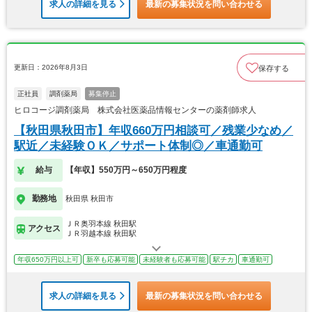
求人の詳細を見る
最新の募集状況を問い合わせる
更新日：2026年8月3日
保存する
正社員
調剤薬局
募集停止
ヒロコージ調剤薬局 株式会社医薬品情報センターの薬剤師求人
【秋田県秋田市】年収660万円相談可／残業少なめ／
駅近／未経験ＯＫ／サポート体制◎／車通勤可
給与
【年収】550万円～650万円程度
勤務地
秋田県 秋田市
ＪＲ奥羽本線 秋田駅
アクセス
ＪＲ羽越本線 秋田駅
年収650万円以上可
新卒も応募可能
未経験者も応募可能
駅チカ
車通勤可
求人の詳細を見る
最新の募集状況を問い合わせる