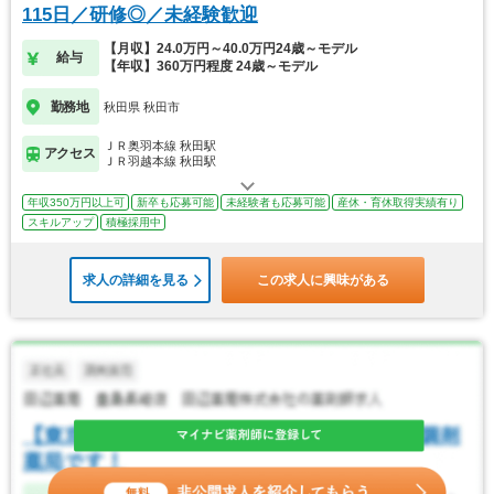
115日／研修◎／未経験歓迎
【月収】24.0万円～40.0万円24歳～モデル
給与
【年収】360万円程度 24歳～モデル
勤務地
秋田県 秋田市
ＪＲ奥羽本線 秋田駅
アクセス
ＪＲ羽越本線 秋田駅
年収350万円以上可
新卒も応募可能
未経験者も応募可能
産休・育休取得実績有り
スキルアップ
積極採用中
求人の詳細を見る
この求人に興味がある