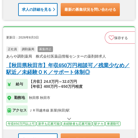
求人の詳細を見る
最新の募集状況を問い合わせる
更新日：2026年8月3日
保存する
正社員
調剤薬局
募集停止
あらや調剤薬局 株式会社医薬品情報センターの薬剤師求人
【秋田県秋田市】年収650万円相談可／残業少なめ／
駅近／未経験ＯＫ／サポート体制◎
【月収】24.0万円～32.0万円
給与
【年収】400万円～650万円程度
勤務地
秋田県 秋田市
アクセス
ＪＲ羽越本線 新屋(秋田)駅
年収650万円以上可
新卒も応募可能
未経験者も応募可能
駅チカ
車通勤可