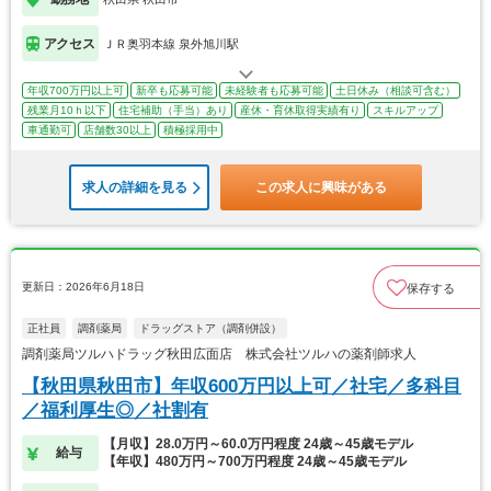
アクセス
ＪＲ奥羽本線 泉外旭川駅
年収700万円以上可
新卒も応募可能
未経験者も応募可能
土日休み（相談可含む）
残業月10ｈ以下
住宅補助（手当）あり
産休・育休取得実績有り
スキルアップ
車通勤可
店舗数30以上
積極採用中
求人の詳細を見る
この求人に興味がある
更新日：2026年6月18日
保存する
正社員
調剤薬局
ドラッグストア（調剤併設）
調剤薬局ツルハドラッグ秋田広面店 株式会社ツルハの薬剤師求人
【秋田県秋田市】年収600万円以上可／社宅／多科目
／福利厚生◎／社割有
【月収】28.0万円～60.0万円程度 24歳～45歳モデル
給与
【年収】480万円～700万円程度 24歳～45歳モデル