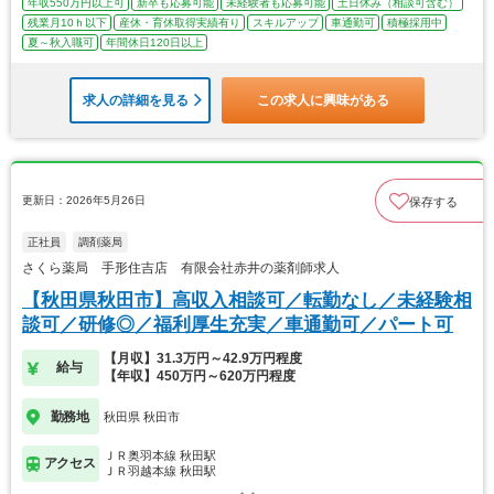
年収550万円以上可
新卒も応募可能
未経験者も応募可能
土日休み（相談可含む）
残業月10ｈ以下
産休・育休取得実績有り
スキルアップ
車通勤可
積極採用中
夏～秋入職可
年間休日120日以上
求人の詳細を見る
この求人に興味がある
更新日：2026年5月26日
保存する
正社員
調剤薬局
さくら薬局 手形住吉店 有限会社赤井の薬剤師求人
【秋田県秋田市】高収入相談可／転勤なし／未経験相
談可／研修◎／福利厚生充実／車通勤可／パート可
【月収】31.3万円～42.9万円程度
給与
【年収】450万円～620万円程度
勤務地
秋田県 秋田市
ＪＲ奥羽本線 秋田駅
アクセス
ＪＲ羽越本線 秋田駅