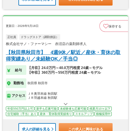
更新日：2026年5月18日
保存する
正社員
ドラッグストア（調剤併設）
株式会社サノ・ファーマシー 赤沼店の薬剤師求人
【秋田県秋田市】 4週9休／駅近／産休・育休の取
得実績あり／未経験OK／手当◎
【月収】24.0万円～40.0万円程度 24歳～モデル
給与
【年収】360万円～550万円程度 24歳～モデル
勤務地
秋田県 秋田市
ＪＲ奥羽本線 秋田駅
アクセス
ＪＲ羽越本線 秋田駅
年収550万円以上可
新卒も応募可能
未経験者も応募可能
残業月10ｈ以下
住宅補助（手当）あり
産休・育休取得実績有り
スキルアップ
積極採用中
求人の詳細を見る
この求人に興味がある