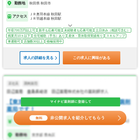
勤務地
秋田県 秋田市
ＪＲ奥羽本線 秋田駅
アクセス
ＪＲ羽越本線 秋田駅
年収700万円以上可
新卒も応募可能
未経験者も応募可能
土日休み（相談可含む）
残業月10ｈ以下
住宅補助（手当）あり
産休・育休取得実績有り
スキルアップ
車通勤可
店舗数30以上
積極採用中
求人の詳細を見る
この求人に興味がある