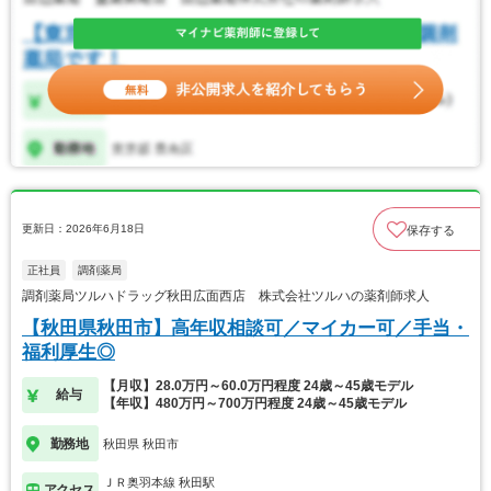
更新日：2026年6月18日
保存する
正社員
調剤薬局
調剤薬局ツルハドラッグ秋田広面西店 株式会社ツルハの薬剤師求人
【秋田県秋田市】高年収相談可／マイカー可／手当・
福利厚生◎
【月収】28.0万円～60.0万円程度 24歳～45歳モデル
給与
【年収】480万円～700万円程度 24歳～45歳モデル
勤務地
秋田県 秋田市
ＪＲ奥羽本線 秋田駅
アクセス