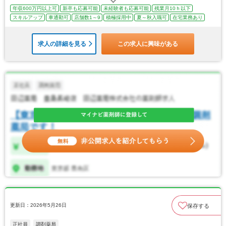
年収600万円以上可
新卒も応募可能
未経験者も応募可能
残業月10ｈ以下
スキルアップ
車通勤可
店舗数1～9
積極採用中
夏～秋入職可
在宅業務あり
求人の詳細を見る
この求人に興味がある
更新日：2026年5月26日
保存する
正社員
調剤薬局