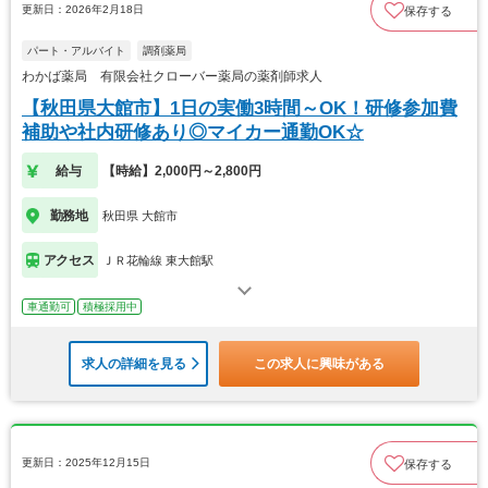
更新日：2026年2月18日
保存する
パート・アルバイト
調剤薬局
わかば薬局 有限会社クローバー薬局の薬剤師求人
【秋田県大館市】1日の実働3時間～OK！研修参加費
補助や社内研修あり◎マイカー通勤OK☆
給与
【時給】2,000円～2,800円
勤務地
秋田県 大館市
アクセス
ＪＲ花輪線 東大館駅
車通勤可
積極採用中
求人の詳細を見る
この求人に興味がある
更新日：2025年12月15日
保存する