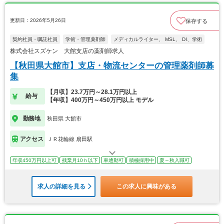
更新日：2026年5月26日
保存する
契約社員・嘱託社員
学術・管理薬剤師
メディカルライター、 MSL、 DI、学術
株式会社スズケン 大館支店の薬剤師求人
【秋田県大館市】支店・物流センターの管理薬剤師募
集
【月収】23.7万円～28.1万円以上
給与
【年収】400万円～450万円以上 モデル
勤務地
秋田県 大館市
アクセス
ＪＲ花輪線 扇田駅
年収450万円以上可
残業月10ｈ以下
車通勤可
積極採用中
夏～秋入職可
求人の詳細を見る
この求人に興味がある