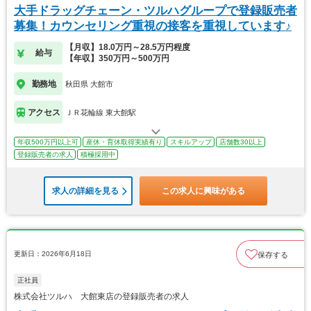
大手ドラッグチェーン・ツルハグループで登録販売者
募集！カウンセリング重視の接客を重視しています♪
【月収】18.0万円～28.5万円程度
給与
【年収】350万円～500万円
勤務地
秋田県 大館市
アクセス
ＪＲ花輪線 東大館駅
年収500万円以上可
産休・育休取得実績有り
スキルアップ
店舗数30以上
登録販売者の求人
積極採用中
求人の詳細を見る
この求人に興味がある
更新日：2026年6月18日
保存する
正社員
株式会社ツルハ 大館東店の登録販売者の求人