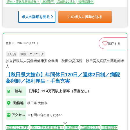
産休・育休取得実績有り
車通勤可
店舗数30以上
積極採用中
求人の詳細を見る
この求人に興味がある
更新日：2025年1月14日
保存する
正社員
病院・クリニック
独立行政法人労働者健康安全機構 秋田労災病院 秋田労災病院の薬剤師求
人
【秋田県大館市】年間休日120日／週休2日制／病院
薬剤師／福利厚生・手当充実
給与
【月収】19.4万円以上 新卒（手当なし）
勤務地
秋田県 大館市
アクセス
※お問い合わせください
残業月10ｈ以下
産休・育休取得実績有り
車通勤可
店舗数30以上
積極採用中