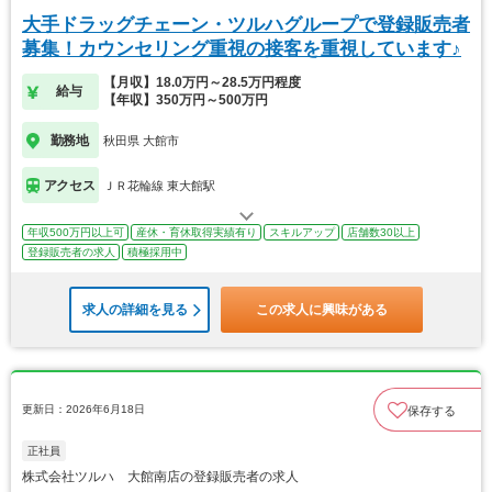
大手ドラッグチェーン・ツルハグループで登録販売者
募集！カウンセリング重視の接客を重視しています♪
【月収】18.0万円～28.5万円程度
給与
【年収】350万円～500万円
勤務地
秋田県 大館市
アクセス
ＪＲ花輪線 東大館駅
年収500万円以上可
産休・育休取得実績有り
スキルアップ
店舗数30以上
登録販売者の求人
積極採用中
求人の詳細を見る
この求人に興味がある
更新日：2026年6月18日
保存する
正社員
株式会社ツルハ 大館南店の登録販売者の求人