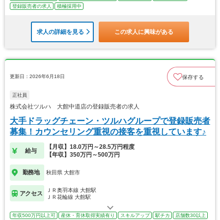
登録販売者の求人
積極採用中
求人の詳細を見る
この求人に興味がある
更新日：2026年6月18日
保存する
正社員
株式会社ツルハ 大館中道店の登録販売者の求人
大手ドラッグチェーン・ツルハグループで登録販売者
募集！カウンセリング重視の接客を重視しています♪
【月収】18.0万円～28.5万円程度
給与
【年収】350万円～500万円
勤務地
秋田県 大館市
ＪＲ奥羽本線 大館駅
アクセス
ＪＲ花輪線 大館駅
年収500万円以上可
産休・育休取得実績有り
スキルアップ
駅チカ
店舗数30以上