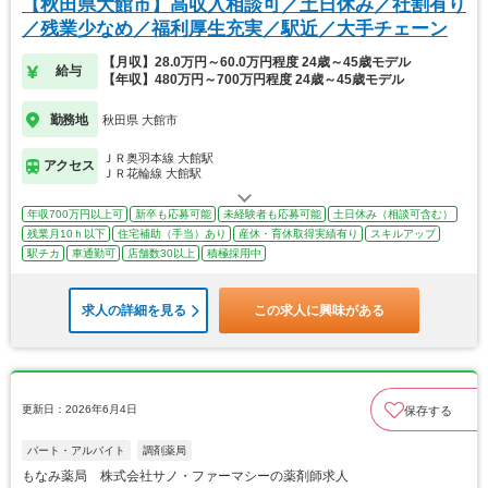
【秋田県大館市】高収入相談可／土日休み／社割有り
／残業少なめ／福利厚生充実／駅近／大手チェーン
【月収】28.0万円～60.0万円程度 24歳～45歳モデル
給与
【年収】480万円～700万円程度 24歳～45歳モデル
勤務地
秋田県 大館市
ＪＲ奥羽本線 大館駅
アクセス
ＪＲ花輪線 大館駅
年収700万円以上可
新卒も応募可能
未経験者も応募可能
土日休み（相談可含む）
残業月10ｈ以下
住宅補助（手当）あり
産休・育休取得実績有り
スキルアップ
駅チカ
車通勤可
店舗数30以上
積極採用中
求人の詳細を見る
この求人に興味がある
更新日：2026年6月4日
保存する
パート・アルバイト
調剤薬局
もなみ薬局 株式会社サノ・ファーマシーの薬剤師求人