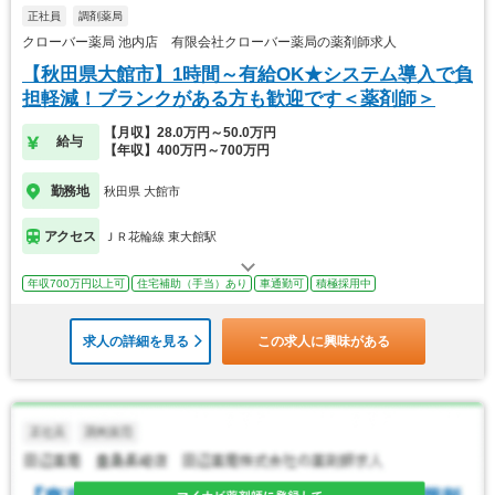
正社員
調剤薬局
クローバー薬局 池内店 有限会社クローバー薬局の薬剤師求人
【秋田県大館市】1時間～有給OK★システム導入で負
担軽減！ブランクがある方も歓迎です＜薬剤師＞
【月収】28.0万円～50.0万円
給与
【年収】400万円～700万円
勤務地
秋田県 大館市
アクセス
ＪＲ花輪線 東大館駅
年収700万円以上可
住宅補助（手当）あり
車通勤可
積極採用中
求人の詳細を見る
この求人に興味がある