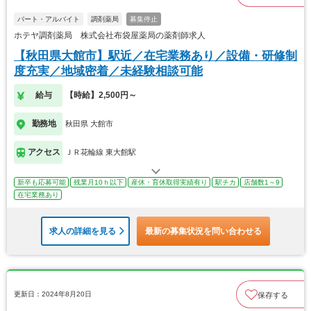
パート・アルバイト
調剤薬局
募集停止
ホテヤ調剤薬局 株式会社布袋屋薬局の薬剤師求人
【秋田県大館市】駅近／在宅業務あり／設備・研修制
度充実／地域密着／未経験相談可能
給与
【時給】2,500円～
勤務地
秋田県 大館市
アクセス
ＪＲ花輪線 東大館駅
新卒も応募可能
残業月10ｈ以下
産休・育休取得実績有り
駅チカ
店舗数1～9
在宅業務あり
求人の詳細を見る
最新の募集状況を問い合わせる
更新日：2024年8月20日
保存する