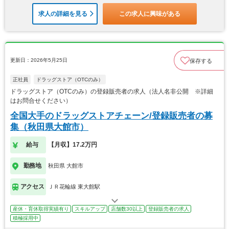
求人の詳細を見る
この求人に興味がある
更新日：2026年5月25日
保存する
正社員
ドラッグストア（OTCのみ）
ドラッグストア（OTCのみ）の登録販売者の求人（法人名非公開 ※詳細
はお問合せください）
全国大手のドラッグストアチェーン/登録販売者の募
集（秋田県大館市）
給与
【月収】17.2万円
勤務地
秋田県 大館市
アクセス
ＪＲ花輪線 東大館駅
産休・育休取得実績有り
スキルアップ
店舗数30以上
登録販売者の求人
積極採用中