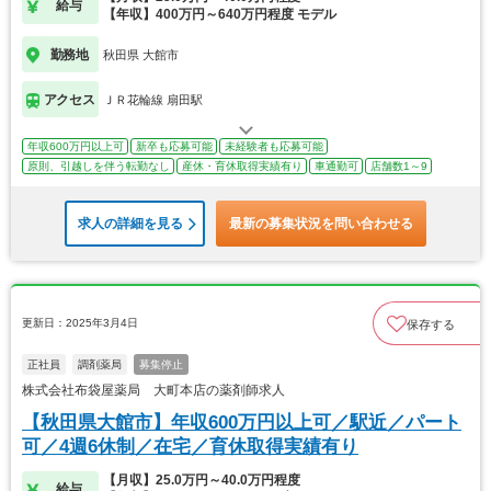
給与
【年収】400万円～640万円程度 モデル
勤務地
秋田県 大館市
アクセス
ＪＲ花輪線 扇田駅
年収600万円以上可
新卒も応募可能
未経験者も応募可能
原則、引越しを伴う転勤なし
産休・育休取得実績有り
車通勤可
店舗数1～9
求人の詳細を見る
最新の募集状況を問い合わせる
更新日：2025年3月4日
保存する
正社員
調剤薬局
募集停止
株式会社布袋屋薬局 大町本店の薬剤師求人
【秋田県大館市】年収600万円以上可／駅近／パート
可／4週6休制／在宅／育休取得実績有り
【月収】25.0万円～40.0万円程度
給与