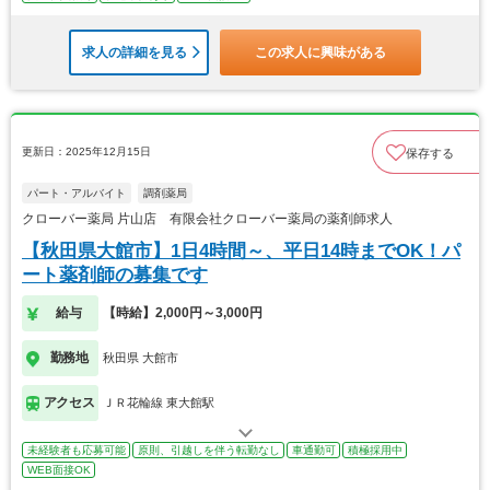
求人の詳細を見る
この求人に興味がある
更新日：2025年12月15日
保存する
パート・アルバイト
調剤薬局
クローバー薬局 片山店 有限会社クローバー薬局の薬剤師求人
【秋田県大館市】1日4時間～、平日14時までOK！パ
ート薬剤師の募集です
給与
【時給】2,000円～3,000円
勤務地
秋田県 大館市
アクセス
ＪＲ花輪線 東大館駅
未経験者も応募可能
原則、引越しを伴う転勤なし
車通勤可
積極採用中
WEB面接OK