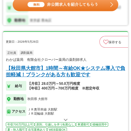
更新日：2026年5月26日
保存する
正社員
調剤薬局
わかば薬局 有限会社クローバー薬局の薬剤師求人
【秋田県大館市】1時間～有給OK★システム導入で負
担軽減！ブランクがある方も歓迎です
【月収】28.0万円～50.0万円程度
給与
【年収】400万円～700万円程度 ※想定年収
勤務地
秋田県 大館市
ＪＲ奥羽本線 大館駅
アクセス
ＪＲ花輪線 大館駅
年収700万円以上可
原則、引越しを伴う転勤なし
車通勤可
積極採用中
夏～秋入職可
在宅業務あり
WEB面接OK