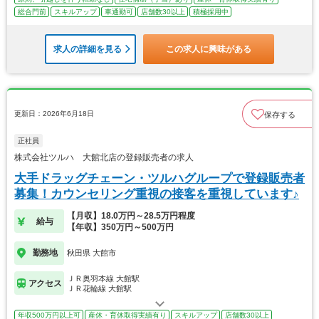
総合門前
スキルアップ
車通勤可
店舗数30以上
積極採用中
求人の詳細を見る
この求人に興味がある
更新日：2026年6月18日
保存する
正社員
株式会社ツルハ 大館北店の登録販売者の求人
大手ドラッグチェーン・ツルハグループで登録販売者
募集！カウンセリング重視の接客を重視しています♪
【月収】18.0万円～28.5万円程度
給与
【年収】350万円～500万円
勤務地
秋田県 大館市
ＪＲ奥羽本線 大館駅
アクセス
ＪＲ花輪線 大館駅
年収500万円以上可
産休・育休取得実績有り
スキルアップ
店舗数30以上