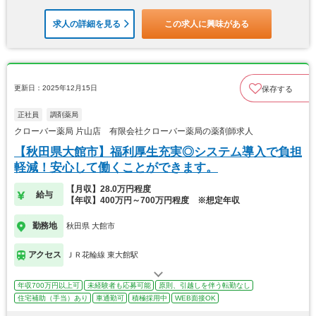
求人の詳細を見る
この求人に興味がある
更新日：2025年12月15日
保存する
正社員
調剤薬局
クローバー薬局 片山店 有限会社クローバー薬局の薬剤師求人
【秋田県大館市】福利厚生充実◎システム導入で負担
軽減！安心して働くことができます。
【月収】28.0万円程度
給与
【年収】400万円～700万円程度 ※想定年収
勤務地
秋田県 大館市
アクセス
ＪＲ花輪線 東大館駅
年収700万円以上可
未経験者も応募可能
原則、引越しを伴う転勤なし
住宅補助（手当）あり
車通勤可
積極採用中
WEB面接OK