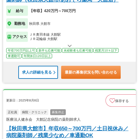
給与
【年収】420万円～700万円
勤務地
秋田県 大館市
ＪＲ奥羽本線 大館駅
アクセス
ＪＲ花輪線 大館駅
年収700万円以上可
新卒も応募可能
未経験者も応募可能
残業月10ｈ以下
車通勤可
年間休日120日以上
求人の詳細を見る
最新の募集状況を問い合わせる
更新日：2025年8月8日
保存する
正社員
病院・クリニック
募集停止
医療法人健永会 大館記念病院の薬剤師求人
【秋田県大館市】年収650～700万円／土日祝休み／
病院薬剤師／残業少なめ／車通勤OK