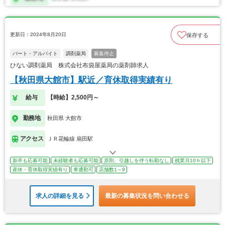
更新日：2024年8月20日
保存する
パート・アルバイト
調剤薬局
募集停止
ひない調剤薬局 株式会社布袋屋薬局の薬剤師求人
【秋田県大館市】駅近／育休取得実績有り
給与
【時給】2,500円～
勤務地
秋田県 大館市
アクセス
ＪＲ花輪線 扇田駅
新卒も応募可能
未経験者も応募可能
原則、引越しを伴う転勤なし
残業月10ｈ以下
産休・育休取得実績有り
車通勤可
店舗数1～9
求人の詳細を見る
最新の募集状況を問い合わせる