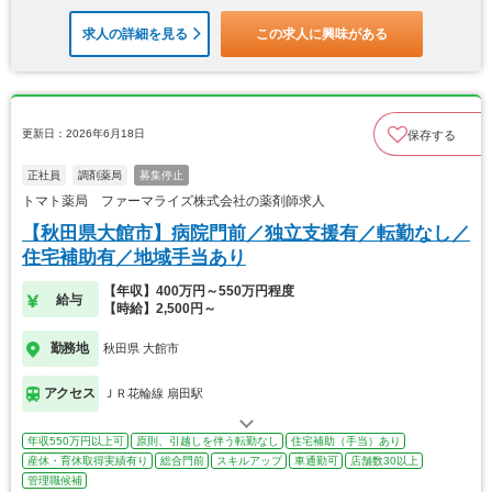
求人の詳細を見る
この求人に興味がある
更新日：2026年6月18日
保存する
正社員
調剤薬局
募集停止
トマト薬局 ファーマライズ株式会社の薬剤師求人
【秋田県大館市】病院門前／独立支援有／転勤なし／
住宅補助有／地域手当あり
【年収】400万円～550万円程度
給与
【時給】2,500円～
勤務地
秋田県 大館市
アクセス
ＪＲ花輪線 扇田駅
年収550万円以上可
原則、引越しを伴う転勤なし
住宅補助（手当）あり
産休・育休取得実績有り
総合門前
スキルアップ
車通勤可
店舗数30以上
管理職候補