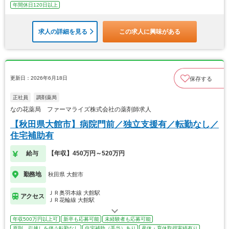
年間休日120日以上
求人の詳細を見る
この求人に興味がある
更新日：2026年6月18日
保存する
正社員
調剤薬局
なの花薬局 ファーマライズ株式会社の薬剤師求人
【秋田県大館市】病院門前／独立支援有／転勤なし／
住宅補助有
給与
【年収】450万円～520万円
勤務地
秋田県 大館市
ＪＲ奥羽本線 大館駅
アクセス
ＪＲ花輪線 大館駅
年収500万円以上可
新卒も応募可能
未経験者も応募可能
原則、引越しを伴う転勤なし
住宅補助（手当）あり
産休・育休取得実績有り