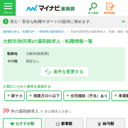
!
安心・安全な転職サポートの提供に努めます。
薬剤師の求人・転職TOP
秋田県の薬剤師求人
大館市(秋田県)の薬剤師求人・転職・募集一
大館市(秋田県)の薬剤師求人・転職情報一覧
勤務地
大館市(秋田県)
その他
指定なし
条件を変更する
人気のこだわり条件を追加する
駅チカ
残業月10ｈ以下
住宅補助（手当）あり
車通
39
件の薬剤師求人
※ 非公開求人を除く
おすすめ順
新着順
給与順