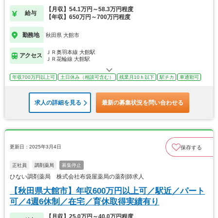
【月収】54.1万円～58.3万円程度
給与
【年収】650万円～700万円程度
勤務地
秋田県 大館市
ＪＲ奥羽本線 大館駅
アクセス
ＪＲ花輪線 大館駅
年収700万円以上可
土日休み（相談可含む）
残業月10ｈ以下
駅チカ
車通勤可
求人の詳細を見る
最新の募集状況を問い合わせる
更新日：2025年3月4日
保存する
正社員
調剤薬局
募集停止
ひない調剤薬局 株式会社布袋屋薬局の薬剤師求人
【秋田県大館市】年収600万円以上可／駅近／パート
可／4週6休制／在宅／育休取得実績有り
【月収】25.0万円～40.0万円程度