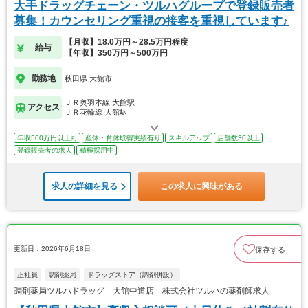
大手ドラッグチェーン・ツルハグループで登録販売者
募集！カウンセリング重視の接客を重視しています♪
【月収】18.0万円～28.5万円程度
給与
【年収】350万円～500万円
勤務地
秋田県 大館市
ＪＲ奥羽本線 大館駅
アクセス
ＪＲ花輪線 大館駅
年収500万円以上可
産休・育休取得実績有り
スキルアップ
店舗数30以上
登録販売者の求人
積極採用中
求人の詳細を見る
この求人に興味がある
更新日：2026年6月18日
保存する
正社員
調剤薬局
ドラッグストア（調剤併設）
調剤薬局ツルハドラッグ 大館中道店 株式会社ツルハの薬剤師求人