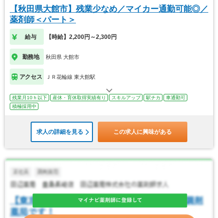
【秋田県大館市】残業少なめ／マイカー通勤可能◎／
薬剤師＜パート＞
給与
【時給】2,200円～2,300円
勤務地
秋田県 大館市
アクセス
ＪＲ花輪線 東大館駅
残業月10ｈ以下
産休・育休取得実績有り
スキルアップ
駅チカ
車通勤可
積極採用中
求人の詳細を見る
この求人に興味がある