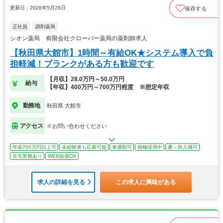
更新日：2026年5月26日
保存する
正社員
調剤薬局
シオン薬局 有限会社クローバー薬局の薬剤師求人
【秋田県大館市】1時間～有給OK★システム導入で負
担軽減！ブランクがある方も歓迎です
【月収】28.0万円～50.0万円
給与
【年収】400万円～700万円程度 ※想定年収
勤務地
秋田県 大館市
アクセス
※お問い合わせください
年収700万円以上可
未経験者も応募可能
車通勤可
積極採用中
夏～秋入職可
在宅業務あり
WEB面接OK
求人の詳細を見る
この求人に興味がある