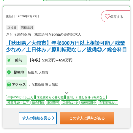
更新日：2026年7月29日
保存する
正社員
調剤薬局
さとう調剤薬局 株式会社Mephaの薬剤師求人
【秋田県／大館市】年収600万円以上相談可能／残業
少なめ／土日休み／原則転勤なし／設備◎／総合科目
給与
【年収】510万円～650万円
勤務地
秋田県 大館市
アクセス
ＪＲ花輪線 東大館駅
年収650万円以上可
未経験者も応募可能
原則、引越しを伴う転勤なし
残業月10ｈ以下
総合門前
車通勤可
店舗数1～9
積極採用中
在宅業務あり
求人の詳細を見る
この求人に興味がある