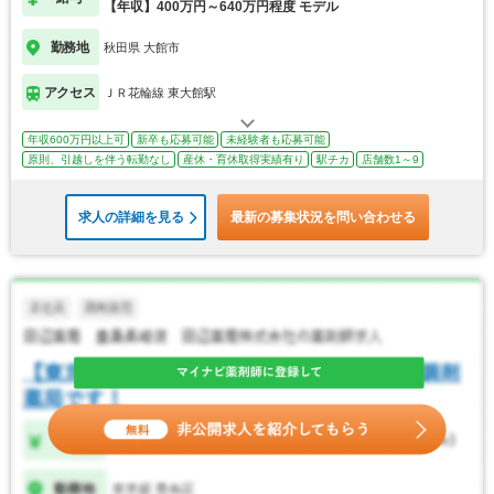
【年収】400万円～640万円程度 モデル
勤務地
秋田県 大館市
アクセス
ＪＲ花輪線 東大館駅
年収600万円以上可
新卒も応募可能
未経験者も応募可能
原則、引越しを伴う転勤なし
産休・育休取得実績有り
駅チカ
店舗数1～9
求人の詳細を見る
最新の募集状況を問い合わせる