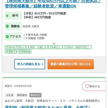
【秋田県大館市】年収500万円以上可能／日祝休み／
管理候補募集／経験者歓迎／車通勤OK
【月収】40.0万円～50.0万円程度
給与
【年収】480万円程度
勤務地
秋田県 大館市
ＪＲ奥羽本線 大館駅
アクセス
ＪＲ花輪線 大館駅
年収450万円以上可
原則、引越しを伴う転勤なし
土日休み（相談可含む）
車通勤可
管理職候補
求人の詳細を見る
最新の募集状況を問い合わせる
更新日：2026年4月10日
保存する
正社員
調剤薬局
募集停止
あおぞら薬局 大館店 有限会社ティー・エス・メディカルの薬剤師求人
薬剤師（秋田県大館市/あおぞら薬局 大舘店）