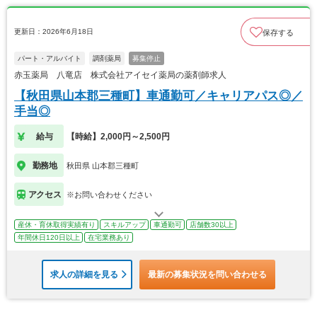
更新日：2026年6月18日
保存する
パート・アルバイト
調剤薬局
募集停止
赤玉薬局 八竜店 株式会社アイセイ薬局の薬剤師求人
【秋田県山本郡三種町】車通勤可／キャリアパス◎／
手当◎
給与
【時給】2,000円～2,500円
勤務地
秋田県 山本郡三種町
アクセス
※お問い合わせください
産休・育休取得実績有り
スキルアップ
車通勤可
店舗数30以上
年間休日120日以上
在宅業務あり
求人の詳細を見る
最新の募集状況を問い合わせる