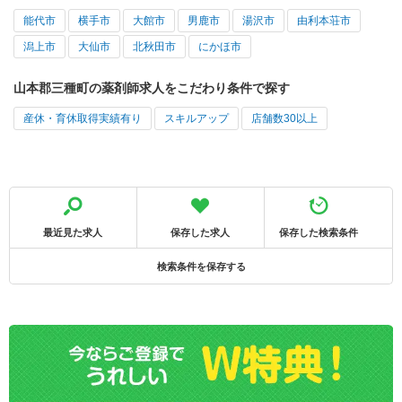
能代市
横手市
大館市
男鹿市
湯沢市
由利本荘市
潟上市
大仙市
北秋田市
にかほ市
山本郡三種町の薬剤師求人をこだわり条件で探す
産休・育休取得実績有り
スキルアップ
店舗数30以上
最近見た求人
保存した求人
保存した検索条件
検索条件を保存する