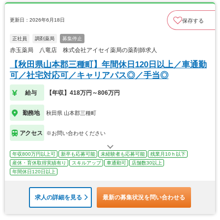
更新日：2026年6月18日
保存する
正社員
調剤薬局
募集停止
赤玉薬局 八竜店 株式会社アイセイ薬局の薬剤師求人
【秋田県山本郡三種町】年間休日120日以上／車通勤
可／社宅対応可／キャリアパス◎／手当◎
給与
【年収】418万円～806万円
勤務地
秋田県 山本郡三種町
アクセス
※お問い合わせください
年収800万円以上可
新卒も応募可能
未経験者も応募可能
残業月10ｈ以下
産休・育休取得実績有り
スキルアップ
車通勤可
店舗数30以上
年間休日120日以上
求人の詳細を見る
最新の募集状況を問い合わせる