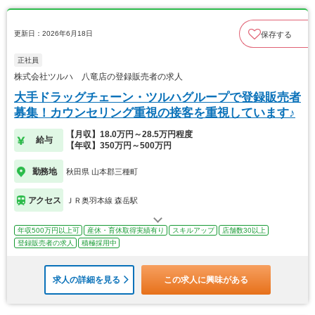
更新日：2026年6月18日
保存する
正社員
株式会社ツルハ 八竜店の登録販売者の求人
大手ドラッグチェーン・ツルハグループで登録販売者
募集！カウンセリング重視の接客を重視しています♪
【月収】18.0万円～28.5万円程度
給与
【年収】350万円～500万円
勤務地
秋田県 山本郡三種町
アクセス
ＪＲ奥羽本線 森岳駅
年収500万円以上可
産休・育休取得実績有り
スキルアップ
店舗数30以上
登録販売者の求人
積極採用中
求人の詳細を見る
この求人に興味がある