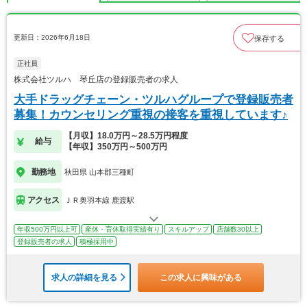
更新日：2026年6月18日
保存する
正社員
株式会社ツルハ 琴丘店の登録販売者の求人
大手ドラッグチェーン・ツルハグループで登録販売者
募集！カウンセリング重視の接客を重視しています♪
【月収】18.0万円～28.5万円程度
給与
【年収】350万円～500万円
勤務地
秋田県 山本郡三種町
アクセス
ＪＲ奥羽本線 鹿渡駅
年収500万円以上可
産休・育休取得実績有り
スキルアップ
店舗数30以上
登録販売者の求人
積極採用中
求人の詳細を見る
この求人に興味がある