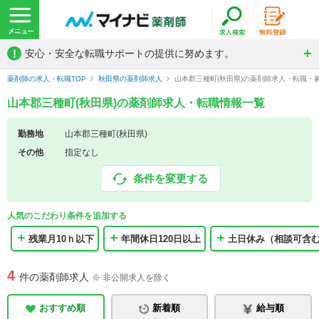
!
安心・安全な転職サポートの提供に努めます。
薬剤師の求人・転職TOP
秋田県の薬剤師求人
山本郡三種町(秋田県)の薬剤師求人・転職・
山本郡三種町(秋田県)の薬剤師求人・転職情報一覧
勤務地
山本郡三種町(秋田県)
その他
指定なし
条件を変更する
人気のこだわり条件を追加する
残業月10ｈ以下
年間休日120日以上
土日休み（相談可含
4
件の薬剤師求人
※ 非公開求人を除く
おすすめ順
新着順
給与順