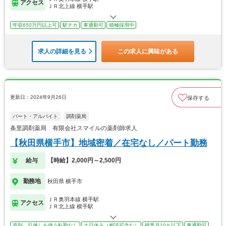
アクセス
ＪＲ北上線 横手駅
年収650万円以上可
駅チカ
車通勤可
積極採用中
求人の詳細を見る
この求人に興味がある
更新日：2024年9月26日
保存する
パート・アルバイト
調剤薬局
条里調剤薬局 有限会社スマイルの薬剤師求人
【秋田県横手市】地域密着／在宅なし／パート勤務
給与
【時給】2,000円～2,500円
勤務地
秋田県 横手市
ＪＲ奥羽本線 横手駅
アクセス
ＪＲ北上線 横手駅
原則、引越しを伴う転勤なし
土日休み（相談可含む）
残業月10ｈ以下
車通勤可