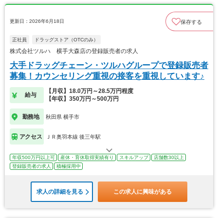
更新日：2026年6月18日
保存する
正社員
ドラッグストア（OTCのみ）
株式会社ツルハ 横手大森店の登録販売者の求人
大手ドラッグチェーン・ツルハグループで登録販売者
募集！カウンセリング重視の接客を重視しています♪
【月収】18.0万円～28.5万円程度
給与
【年収】350万円～500万円
勤務地
秋田県 横手市
アクセス
ＪＲ奥羽本線 後三年駅
年収500万円以上可
産休・育休取得実績有り
スキルアップ
店舗数30以上
登録販売者の求人
積極採用中
求人の詳細を見る
この求人に興味がある