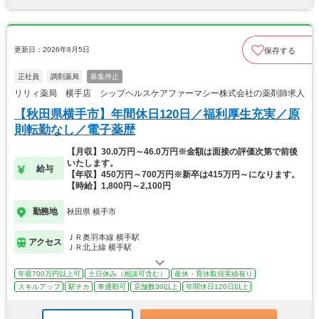
更新日：2026年8月5日
保存する
正社員
調剤薬局
募集停止
リリィ薬局 横手店 シップヘルスケアファーマシー株式会社の薬剤師求人
【秋田県横手市】年間休日120日／福利厚生充実／原
則転勤なし／電子薬歴
【月収】30.0万円～46.0万円※金額は面接の評価次第で前後
いたします。
給与
【年収】450万円～700万円※新卒は415万円～になります。
【時給】1,800円～2,100円
勤務地
秋田県 横手市
ＪＲ奥羽本線 横手駅
アクセス
ＪＲ北上線 横手駅
年収700万円以上可
土日休み（相談可含む）
産休・育休取得実績有り
スキルアップ
駅チカ
車通勤可
店舗数30以上
年間休日120日以上