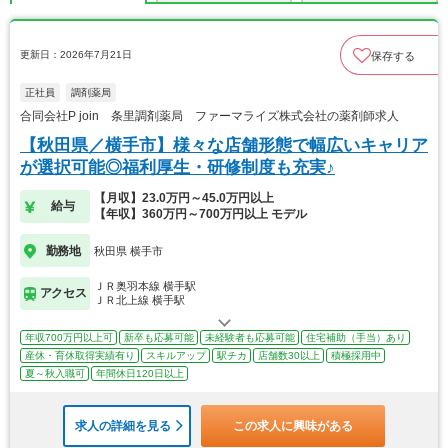
更新日：2026年7月21日
保存する
正社員
調剤薬局
合同会社P join 条里調剤薬局 ファーマライズ株式会社の薬剤師求人
【秋田県／横手市】様々な店舗形態で幅広いキャリア
が選択可能◎福利厚生・研修制度も充実♪
【月収】23.0万円～45.0万円以上
給与
【年収】360万円～700万円以上 モデル
勤務地
秋田県 横手市
ＪＲ奥羽本線 横手駅
アクセス
ＪＲ北上線 横手駅
年収700万円以上可
新卒も応募可能
未経験者も応募可能
住宅補助（手当）あり
産休・育休取得実績有り
スキルアップ
駅チカ
店舗数30以上
積極採用中
夏～秋入職可
年間休日120日以上
求人の詳細を見る
この求人に興味がある