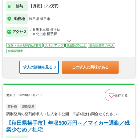
給与
【月収】17.2万円
勤務地
秋田県 横手市
ＪＲ奥羽本線 横手駅
アクセス
ＪＲ北上線 横手駅
産休・育休取得実績有り
スキルアップ
店舗数30以上
登録販売者の求人
積極採用中
求人の詳細を見る
この求人に興味がある
更新日：2023年10月26日
保存する
正社員
調剤薬局
調剤薬局の薬剤師求人（法人名非公開 ※詳細はお問合せください）
【秋田県横手市】年収500万円～／マイカー通勤／残
業少なめ／社宅