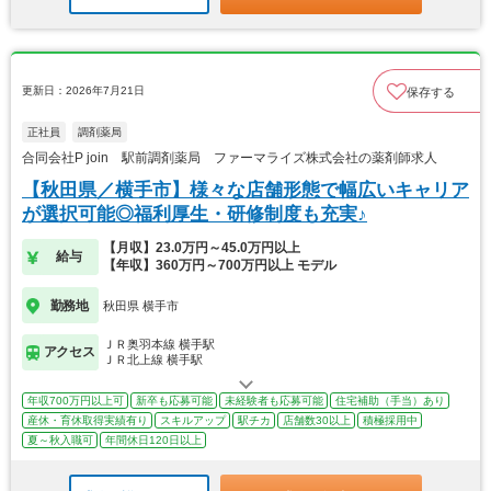
更新日：2026年7月21日
保存する
正社員
調剤薬局
合同会社P join 駅前調剤薬局 ファーマライズ株式会社の薬剤師求人
【秋田県／横手市】様々な店舗形態で幅広いキャリア
が選択可能◎福利厚生・研修制度も充実♪
【月収】23.0万円～45.0万円以上
給与
【年収】360万円～700万円以上 モデル
勤務地
秋田県 横手市
ＪＲ奥羽本線 横手駅
アクセス
ＪＲ北上線 横手駅
年収700万円以上可
新卒も応募可能
未経験者も応募可能
住宅補助（手当）あり
産休・育休取得実績有り
スキルアップ
駅チカ
店舗数30以上
積極採用中
夏～秋入職可
年間休日120日以上