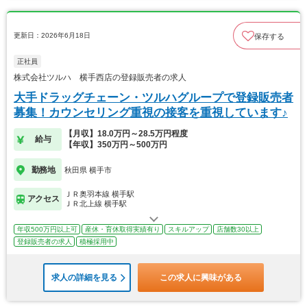
更新日：2026年6月18日
保存する
正社員
株式会社ツルハ 横手西店の登録販売者の求人
大手ドラッグチェーン・ツルハグループで登録販売者
募集！カウンセリング重視の接客を重視しています♪
【月収】18.0万円～28.5万円程度
給与
【年収】350万円～500万円
勤務地
秋田県 横手市
ＪＲ奥羽本線 横手駅
アクセス
ＪＲ北上線 横手駅
年収500万円以上可
産休・育休取得実績有り
スキルアップ
店舗数30以上
登録販売者の求人
積極採用中
求人の詳細を見る
この求人に興味がある