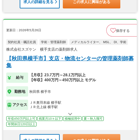
求人の詳細を見る
この求人に興味がある
更新日：2026年5月26日
保存する
契約社員・嘱託社員
学術・管理薬剤師
メディカルライター、 MSL、 DI、学術
株式会社スズケン 横手支店の薬剤師求人
【秋田県横手市】支店・物流センターの管理薬剤師募
集
【月収】23.7万円～28.1万円以上
給与
【年収】400万円～450万円以上 モデル
勤務地
秋田県 横手市
ＪＲ奥羽本線 横手駅
アクセス
ＪＲ北上線 横手駅
年収450万円以上可
残業月10ｈ以下
積極採用中
夏～秋入職可
年間休日120日以上