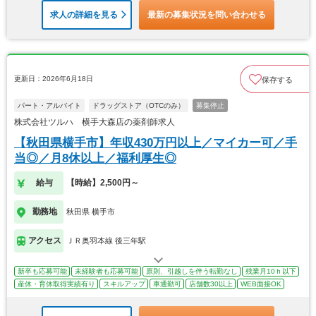
求人の詳細を見る
最新の募集状況を問い合わせる
更新日：2026年6月18日
保存する
パート・アルバイト
ドラッグストア（OTCのみ）
募集停止
株式会社ツルハ 横手大森店の薬剤師求人
【秋田県横手市】年収430万円以上／マイカー可／手
当◎／月8休以上／福利厚生◎
給与
【時給】2,500円～
勤務地
秋田県 横手市
アクセス
ＪＲ奥羽本線 後三年駅
新卒も応募可能
未経験者も応募可能
原則、引越しを伴う転勤なし
残業月10ｈ以下
産休・育休取得実績有り
スキルアップ
車通勤可
店舗数30以上
WEB面接OK