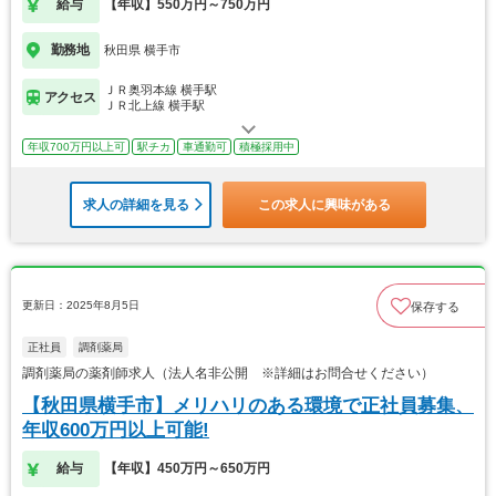
給与
【年収】550万円～750万円
勤務地
秋田県 横手市
ＪＲ奥羽本線 横手駅
アクセス
ＪＲ北上線 横手駅
年収700万円以上可
駅チカ
車通勤可
積極採用中
求人の詳細を見る
この求人に興味がある
更新日：2025年8月5日
保存する
正社員
調剤薬局
調剤薬局の薬剤師求人（法人名非公開 ※詳細はお問合せください）
【秋田県横手市】メリハリのある環境で正社員募集、
年収600万円以上可能!
給与
【年収】450万円～650万円