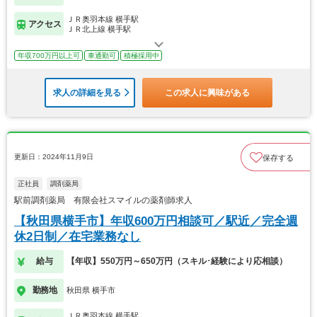
ＪＲ奥羽本線 横手駅
アクセス
ＪＲ北上線 横手駅
年収700万円以上可
車通勤可
積極採用中
求人の詳細を見る
この求人に興味がある
更新日：2024年11月9日
保存する
正社員
調剤薬局
駅前調剤薬局 有限会社スマイルの薬剤師求人
【秋田県横手市】年収600万円相談可／駅近／完全週
休2日制／在宅業務なし
給与
【年収】550万円～650万円（スキル･経験により応相談）
勤務地
秋田県 横手市
ＪＲ奥羽本線 横手駅