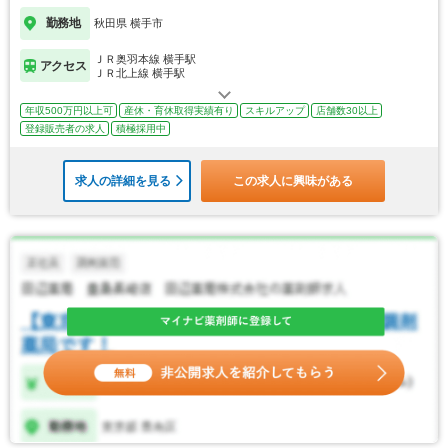
勤務地
秋田県 横手市
ＪＲ奥羽本線 横手駅
アクセス
ＪＲ北上線 横手駅
年収500万円以上可
産休・育休取得実績有り
スキルアップ
店舗数30以上
登録販売者の求人
積極採用中
求人の詳細を見る
この求人に興味がある