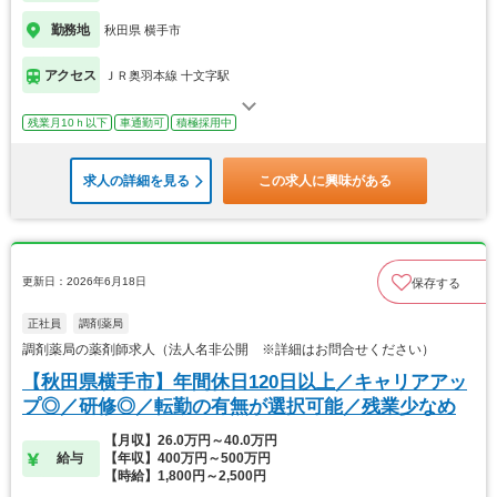
勤務地
秋田県 横手市
アクセス
ＪＲ奥羽本線 十文字駅
残業月10ｈ以下
車通勤可
積極採用中
求人の詳細を見る
この求人に興味がある
更新日：2026年6月18日
保存する
正社員
調剤薬局
調剤薬局の薬剤師求人（法人名非公開 ※詳細はお問合せください）
【秋田県横手市】年間休日120日以上／キャリアアッ
プ◎／研修◎／転勤の有無が選択可能／残業少なめ
【月収】26.0万円～40.0万円
給与
【年収】400万円～500万円
【時給】1,800円～2,500円