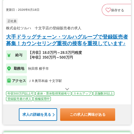
更新日：2026年6月18日
保存する
正社員
株式会社ツルハ 十文字店の登録販売者の求人
大手ドラッグチェーン・ツルハグループで登録販売者
募集！カウンセリング重視の接客を重視しています♪
【月収】18.0万円～28.5万円程度
給与
【年収】350万円～500万円
勤務地
秋田県 横手市
アクセス
ＪＲ奥羽本線 十文字駅
年収500万円以上可
産休・育休取得実績有り
スキルアップ
店舗数30以上
登録販売者の求人
積極採用中
求人の詳細を見る
この求人に興味がある