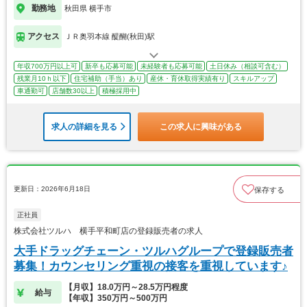
勤務地
秋田県 横手市
アクセス
ＪＲ奥羽本線 醍醐(秋田)駅
年収700万円以上可
新卒も応募可能
未経験者も応募可能
土日休み（相談可含む）
残業月10ｈ以下
住宅補助（手当）あり
産休・育休取得実績有り
スキルアップ
車通勤可
店舗数30以上
積極採用中
求人の詳細を見る
この求人に興味がある
更新日：2026年6月18日
保存する
正社員
株式会社ツルハ 横手平和町店の登録販売者の求人
大手ドラッグチェーン・ツルハグループで登録販売者
募集！カウンセリング重視の接客を重視しています♪
【月収】18.0万円～28.5万円程度
給与
【年収】350万円～500万円