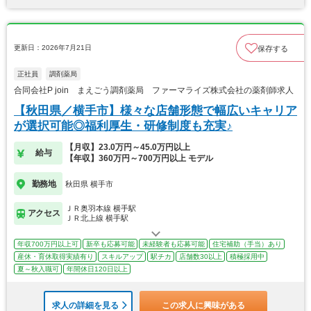
更新日：2026年7月21日
保存する
正社員
調剤薬局
合同会社P join まえごう調剤薬局 ファーマライズ株式会社の薬剤師求人
【秋田県／横手市】様々な店舗形態で幅広いキャリア
が選択可能◎福利厚生・研修制度も充実♪
【月収】23.0万円～45.0万円以上
給与
【年収】360万円～700万円以上 モデル
勤務地
秋田県 横手市
ＪＲ奥羽本線 横手駅
アクセス
ＪＲ北上線 横手駅
年収700万円以上可
新卒も応募可能
未経験者も応募可能
住宅補助（手当）あり
産休・育休取得実績有り
スキルアップ
駅チカ
店舗数30以上
積極採用中
夏～秋入職可
年間休日120日以上
求人の詳細を見る
この求人に興味がある