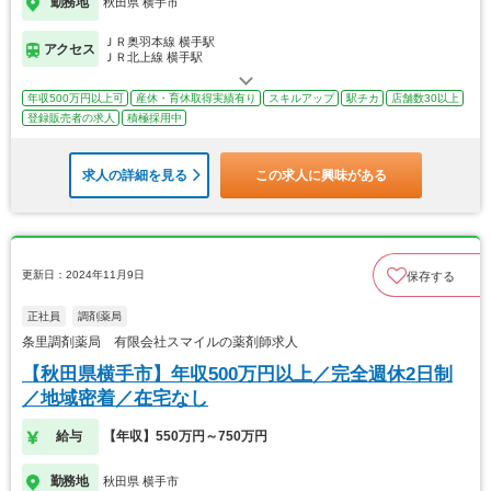
勤務地
秋田県 横手市
ＪＲ奥羽本線 横手駅
アクセス
ＪＲ北上線 横手駅
年収500万円以上可
産休・育休取得実績有り
スキルアップ
駅チカ
店舗数30以上
登録販売者の求人
積極採用中
求人の詳細を見る
この求人に興味がある
更新日：2024年11月9日
保存する
正社員
調剤薬局
条里調剤薬局 有限会社スマイルの薬剤師求人
【秋田県横手市】年収500万円以上／完全週休2日制
／地域密着／在宅なし
給与
【年収】550万円～750万円
勤務地
秋田県 横手市