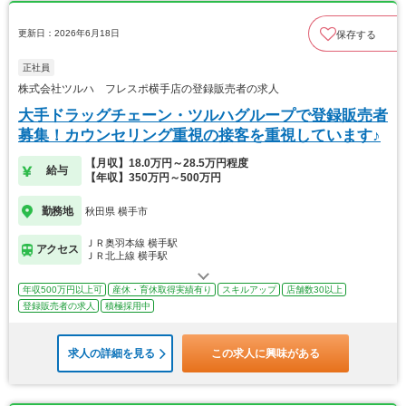
更新日：2026年6月18日
保存する
正社員
株式会社ツルハ フレスポ横手店の登録販売者の求人
大手ドラッグチェーン・ツルハグループで登録販売者
募集！カウンセリング重視の接客を重視しています♪
【月収】18.0万円～28.5万円程度
給与
【年収】350万円～500万円
勤務地
秋田県 横手市
ＪＲ奥羽本線 横手駅
アクセス
ＪＲ北上線 横手駅
年収500万円以上可
産休・育休取得実績有り
スキルアップ
店舗数30以上
登録販売者の求人
積極採用中
求人の詳細を見る
この求人に興味がある