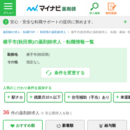
!
安心・安全な転職サポートの提供に努めます。
薬剤師の求人・転職TOP
秋田県の薬剤師求人
横手市(秋田県)の薬剤師求人・転職・募集一
横手市(秋田県)の薬剤師求人・転職情報一覧
勤務地
横手市(秋田県)
その他
指定なし
条件を変更する
人気のこだわり条件を追加する
駅チカ
残業月10ｈ以下
住宅補助（手当）あり
車通
36
件の薬剤師求人
※ 非公開求人を除く
おすすめ順
新着順
給与順