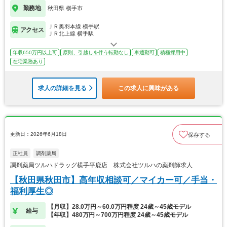
勤務地
秋田県 横手市
ＪＲ奥羽本線 横手駅
アクセス
ＪＲ北上線 横手駅
年収650万円以上可
原則、引越しを伴う転勤なし
車通勤可
積極採用中
在宅業務あり
求人の詳細を見る
この求人に興味がある
更新日：2026年6月18日
保存する
正社員
調剤薬局
調剤薬局ツルハドラッグ横手平鹿店 株式会社ツルハの薬剤師求人
【秋田県秋田市】高年収相談可／マイカー可／手当・
福利厚生◎
【月収】28.0万円～60.0万円程度 24歳～45歳モデル
給与
【年収】480万円～700万円程度 24歳～45歳モデル