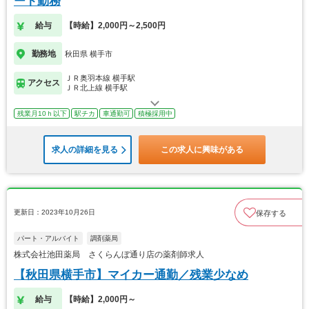
ート勤務
給与
【時給】2,000円～2,500円
勤務地
秋田県 横手市
ＪＲ奥羽本線 横手駅
アクセス
ＪＲ北上線 横手駅
残業月10ｈ以下
駅チカ
車通勤可
積極採用中
求人の詳細を見る
この求人に興味がある
更新日：2023年10月26日
保存する
パート・アルバイト
調剤薬局
株式会社池田薬局 さくらんぼ通り店の薬剤師求人
【秋田県横手市】マイカー通勤／残業少なめ
給与
【時給】2,000円～