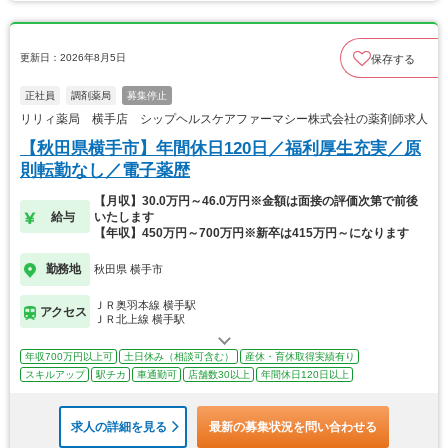
更新日：2026年8月5日
保存する
正社員
調剤薬局
募集停止
リリィ薬局 横手店 シップヘルスケアファーマシー株式会社の薬剤師求人
【秋田県横手市】年間休日120日／福利厚生充実／原
則転勤なし／電子薬歴
【月収】30.0万円～46.0万円※金額は面接の評価次第で前後
給与
いたします
【年収】450万円～700万円※新卒は415万円～になります
勤務地
秋田県 横手市
ＪＲ奥羽本線 横手駅
アクセス
ＪＲ北上線 横手駅
年収700万円以上可
土日休み（相談可含む）
産休・育休取得実績有り
スキルアップ
駅チカ
車通勤可
店舗数30以上
年間休日120日以上
求人の詳細を見る
最新の募集状況を問い合わせる