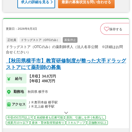
求人の詳細を見る
最新の募集状況を問い合わせる
更新日：2026年6月3日
保存する
正社員
ドラッグストア（OTCのみ）
募集停止
ドラッグストア（OTCのみ）の薬剤師求人（法人名非公開 ※詳細はお問
合せください）
【秋田県横手市】教育研修制度が整った大手ドラッグ
ストアにて薬剤師の募集
【月収】34.0万円
給与
【年収】498万円
勤務地
秋田県 横手市
ＪＲ奥羽本線 横手駅
アクセス
ＪＲ北上線 横手駅
年収450万円以上可
未経験者も応募可能
原則、引越しを伴う転勤なし
残業月10ｈ以下
産休・育休取得実績有り
スキルアップ
店舗数30以上