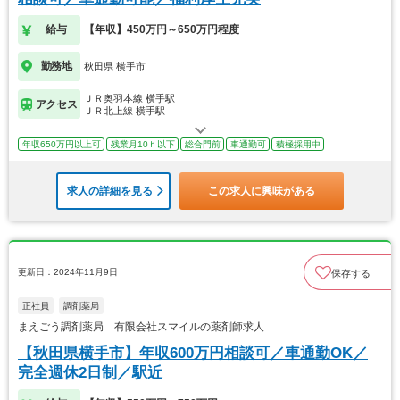
給与
【年収】450万円～650万円程度
勤務地
秋田県 横手市
ＪＲ奥羽本線 横手駅
アクセス
ＪＲ北上線 横手駅
年収650万円以上可
残業月10ｈ以下
総合門前
車通勤可
積極採用中
求人の詳細を見る
この求人に興味がある
更新日：2024年11月9日
保存する
正社員
調剤薬局
まえごう調剤薬局 有限会社スマイルの薬剤師求人
【秋田県横手市】年収600万円相談可／車通勤OK／
完全週休2日制／駅近