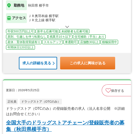
勤務地
秋田県 横手市
ＪＲ奥羽本線 横手駅
アクセス
ＪＲ北上線 横手駅
年収500万円以上可
新卒も応募可能
未経験者も応募可能
原則、引越しを伴う転勤なし
残業月10ｈ以下
住宅補助（手当）あり
産休・育休取得実績有り
スキルアップ
車通勤可
店舗数30以上
積極採用中
年間休日120日以上
求人の詳細を見る
この求人に興味がある
更新日：2026年5月25日
保存する
正社員
ドラッグストア（OTCのみ）
ドラッグストア（OTCのみ）の登録販売者の求人（法人名非公開 ※詳細
はお問合せください）
全国大手のドラッグストアチェーン/登録販売者の募
集（秋田県横手市）