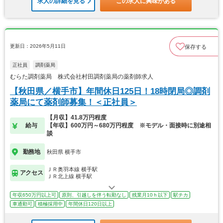
求人の詳細を見る
この求人に興味がある
更新日：2026年5月11日
保存する
正社員
調剤薬局
むらた調剤薬局 株式会社村田調剤薬局の薬剤師求人
【秋田県／横手市】年間休日125日！18時閉局◎調剤
薬局にて薬剤師募集！＜正社員＞
【月収】41.8万円程度
給与
【年収】600万円～680万円程度 ※モデル・面接時に別途相
談
勤務地
秋田県 横手市
ＪＲ奥羽本線 横手駅
アクセス
ＪＲ北上線 横手駅
年収650万円以上可
原則、引越しを伴う転勤なし
残業月10ｈ以下
駅チカ
車通勤可
積極採用中
年間休日120日以上