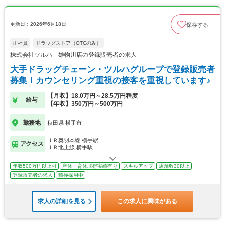
更新日：2026年6月18日
保存する
正社員
ドラッグストア（OTCのみ）
株式会社ツルハ 雄物川店の登録販売者の求人
大手ドラッグチェーン・ツルハグループで登録販売者
募集！カウンセリング重視の接客を重視しています♪
【月収】18.0万円～28.5万円程度
給与
【年収】350万円～500万円
勤務地
秋田県 横手市
ＪＲ奥羽本線 横手駅
アクセス
ＪＲ北上線 横手駅
年収500万円以上可
産休・育休取得実績有り
スキルアップ
店舗数30以上
登録販売者の求人
積極採用中
求人の詳細を見る
この求人に興味がある