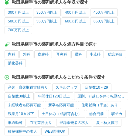
秋田県横手市の薬剤師求人を年収で探す
300万円以上
350万円以上
400万円以上
450万円以上
500万円以上
550万円以上
600万円以上
650万円以上
700万円以上
秋田県横手市の薬剤師求人を処方科目で探す
内科
外科
皮膚科
耳鼻科
眼科
小児科
総合科目
消化器科
秋田県横手市の薬剤師求人をこだわり条件で探す
産休・育休取得実績有り
スキルアップ
店舗数10～29
店舗数30以上
年間休日120日以上
原則、引越しを伴う転勤なし
未経験者も応募可能
新卒も応募可能
住宅補助（手当）あり
残業月10ｈ以下
土日休み（相談可含む）
総合門前
駅チカ
車通勤可
在宅業務あり
登録販売者の求人
夏～秋入職可
積極採用中の求人
WEB面接OK