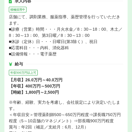
求人内容
積極採用中
店舗にて、調剤業務、服薬指導、薬歴管理を行っていただき
ます。
■診療（営業）時間・・・月火水金／8：30～18：00、木土／
8：30～13：00、第3日曜／8：30～13：00
■休診（定休）日・・・日曜日(第3除く）、祝日
■応需科目・・・内科、消化器科
■設備情報・・・電子薬歴
給与
年収500万円以上可
【月収】26.0万円～40.0万円
【年収】400万円～500万円
【時給】1,800円～2,500円
※年齢、経験、実力を考慮し、会社規定により決定いたしま
す。
＜年収目安＞管理薬剤師500～650万円程度⇒課長職750万円
程度（5～10店舗のマネジメント）⇒部長職900万円程度
賞与：年2回（補足／支給月：6月、12月）