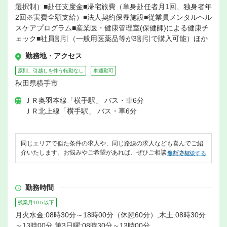
選択制）■赴任支度金■帰宅旅費（単身赴任者月1回、独身者年
2回※実費全額支給）■法人契約保養施設■従業員メンタルヘル
スケアプログラム■産業医・健康管理室(保健師)による健康チ
ェック■社員割引（一般用医薬品等が3割引で購入可能）ほか
勤務地・アクセス
原則、引越しを伴う転勤なし
車通勤可
秋田県横手市
ＪＲ奥羽本線「横手駅」 バス・車6分
ＪＲ北上線「横手駅」 バス・車6分
同じエリアで似た条件の求人や、同じ路線の求人なども喜んでご紹
介いたします。お悩みやご希望があれば、ぜひご相談ください。
無料で相談する
勤務時間
残業月10ｈ以下
月火水金:08時30分～18時00分（休憩60分）,木土:08時30分
～13時00分,第3日曜:08時30分～13時00分