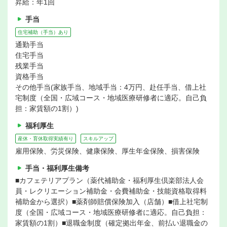
昇給：年1回
手当
住宅補助（手当）あり
通勤手当
住宅手当
残業手当
資格手当
その他手当(家族手当、地域手当：4万円、赴任手当、借上社
宅制度（全国・広域コース・地域医療研修者に適応。自己負
担：家賃額の1割）)
福利厚生
産休・育休取得実績有り
スキルアップ
雇用保険、労災保険、健康保険、厚生年金保険、損害保険
手当・福利厚生備考
■カフェテリアプラン（薬代補助金・福利厚生倶楽部法人会
員・レクリエーション補助金・会費補助金・技能資格取得料
補助金から選択）■薬剤師賠償保険加入（店舗）■借上社宅制
度（全国・広域コース・地域医療研修者に適応。自己負担：
家賃額の1割）■退職金制度（確定拠出年金、前払い退職金の