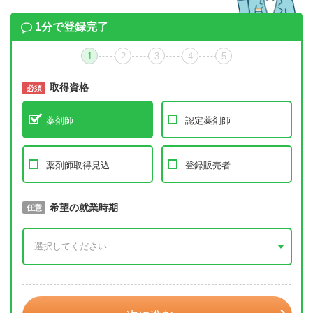
1分で登録完了
1
2
3
4
5
取得資格
必須
必須
薬剤師
認定薬剤師
薬剤師取得見込
登録販売者
取得予定年
希望の就業時期
必須
任意
年 3月