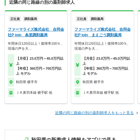
近隣の同じ路線の別の薬剤師求人
正社員
調剤薬局
正社員
調剤薬局
ファーマライズ株式会社 合同会
ファーマライズ株式会社 合同会
社P join 条里調剤薬局
社P join まえごう調剤薬局
年間休日120日以上！復帰率100％、
年間休日120日以上！復帰率100％、
現場の声を大…
現場の声を大…
【月収】23.0万円～45.0万円以
【月収】23.0万円～45.0万円以
上
上
【年収】360万円～700万円以
【年収】360万円～700万円以
上 モデル
上 モデル
秋田県 横手市
秋田県 横手市
ＪＲ奥羽本線 横手駅 他
ＪＲ奥羽本線 横手駅 他
近隣の同じ路線の別の薬剤師求人をもっと見る
秋田県の新着求人情報をアプリで見る