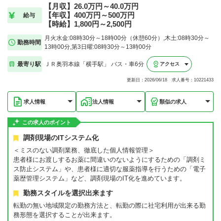
【月収】26.0万円～40.0万円
【年収】400万円～500万円
給与
【時給】1,800円～2,500円
月火水金:08時30分～18時00分（休憩60分）,木土:08時30分～
勤務時間
13時00分,第3日曜:08時30分～13時00分
最寄り駅
ＪＲ奥羽本線「横手駅」 バス・車6分
アクセス
更新日：2026/06/18 求人番号：10221433
求人情報
法人情報
類似の求人
この求人のポイント
調剤現場のITシステム化
＜ミスのない調剤業務、徹底した個人情報管理＞
患者様にお渡しするお薬に間違いのないようにするための「調剤ミ
ス防止システム」や、患者様に適切な服薬指導を行うための「電子
薬歴管理システム」など、調剤現場のIT化を進めています。
勤務スタイルを選択出来ます
転勤の無い地域限定の勤務方法と、転勤の際に社宅利用が出来る勤
務形態を選択することが出来ます。