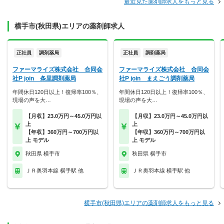
最近見た薬剤師求人をもっと見る
横手市(秋田県)エリアの薬剤師求人
正社員
調剤薬局
正社員
調剤薬局
ファーマライズ株式会社 合同会
ファーマライズ株式会社 合同会
社P join 条里調剤薬局
社P join まえごう調剤薬局
年間休日120日以上！復帰率100％、
年間休日120日以上！復帰率100％、
現場の声を大…
現場の声を大…
【月収】23.0万円～45.0万円以
【月収】23.0万円～45.0万円以
上
上
【年収】360万円～700万円以
【年収】360万円～700万円以
上 モデル
上 モデル
秋田県 横手市
秋田県 横手市
ＪＲ奥羽本線 横手駅 他
ＪＲ奥羽本線 横手駅 他
横手市(秋田県)エリアの薬剤師求人をもっと見る