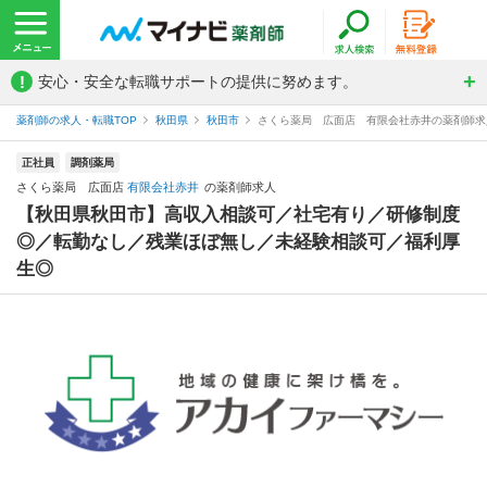
!
安心・安全な転職サポートの提供に努めます。
薬剤師の求人・転職TOP
秋田県
秋田市
さくら薬局 広面店 有限会社赤井の薬剤師求
正社員
調剤薬局
さくら薬局 広面店
有限会社赤井
の薬剤師求人
【秋田県秋田市】高収入相談可／社宅有り／研修制度
◎／転勤なし／残業ほぼ無し／未経験相談可／福利厚
生◎