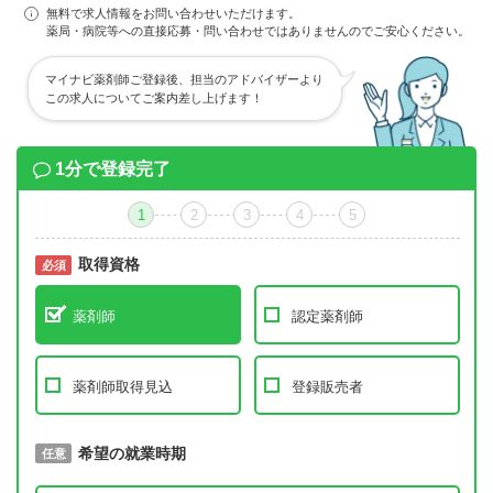
無料で求人情報をお問い合わせいただけます。
薬局・病院等への直接応募・問い合わせではありませんのでご安心ください。
マイナビ薬剤師ご登録後、担当のアドバイザーより
この求人についてご案内差し上げます！
1分で登録完了
1
2
3
4
5
取得資格
必須
必須
薬剤師
認定薬剤師
薬剤師取得見込
登録販売者
取得予定年
希望の就業時期
必須
任意