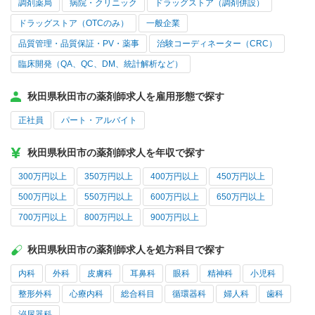
調剤薬局
病院・クリニック
ドラッグストア（調剤併設）
ドラッグストア（OTCのみ）
一般企業
品質管理・品質保証・PV・薬事
治験コーディネーター（CRC）
臨床開発（QA、QC、DM、統計解析など）
秋田県秋田市の薬剤師求人を雇用形態で探す
正社員
パート・アルバイト
秋田県秋田市の薬剤師求人を年収で探す
300万円以上
350万円以上
400万円以上
450万円以上
500万円以上
550万円以上
600万円以上
650万円以上
700万円以上
800万円以上
900万円以上
秋田県秋田市の薬剤師求人を処方科目で探す
内科
外科
皮膚科
耳鼻科
眼科
精神科
小児科
整形外科
心療内科
総合科目
循環器科
婦人科
歯科
泌尿器科