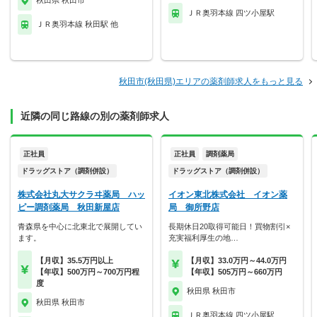
秋田県 秋田市
ＪＲ奥羽本線 四ツ小屋駅
ＪＲ奥羽本線 秋田駅 他
秋田市(秋田県)エリアの薬剤師求人をもっと見る
近隣の同じ路線の別の薬剤師求人
正社員
正社員
調剤薬局
ドラッグストア（調剤併設）
ドラッグストア（調剤併設）
株式会社丸大サクラヰ薬局 ハッ
イオン東北株式会社 イオン薬
ピー調剤薬局 秋田新屋店
局 御所野店
青森県を中心に北東北で展開してい
長期休日20取得可能日！買物割引×
ます。
充実福利厚生の地…
【月収】35.5万円以上
【月収】33.0万円～44.0万円
【年収】500万円～700万円程
【年収】505万円～660万円
度
秋田県 秋田市
秋田県 秋田市
ＪＲ奥羽本線 四ツ小屋駅