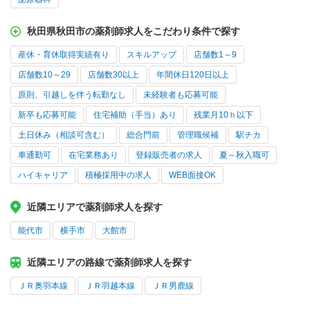
秋田県秋田市の薬剤師求人をこだわり条件で探す
産休・育休取得実績有り
スキルアップ
店舗数1～9
店舗数10～29
店舗数30以上
年間休日120日以上
原則、引越しを伴う転勤なし
未経験者も応募可能
新卒も応募可能
住宅補助（手当）あり
残業月10ｈ以下
土日休み（相談可含む）
総合門前
管理職候補
駅チカ
車通勤可
在宅業務あり
登録販売者の求人
夏～秋入職可
ハイキャリア
積極採用中の求人
WEB面接OK
近隣エリアで薬剤師求人を探す
能代市
横手市
大館市
近隣エリアの路線で薬剤師求人を探す
ＪＲ奥羽本線
ＪＲ羽越本線
ＪＲ男鹿線