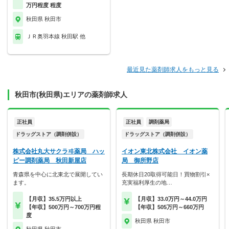
万円程度 程度
秋田県 秋田市
ＪＲ奥羽本線 秋田駅 他
最近見た薬剤師求人をもっと見る
秋田市(秋田県)エリアの薬剤師求人
正社員
正社員
調剤薬局
ドラッグストア（調剤併設）
ドラッグストア（調剤併設）
株式会社丸大サクラヰ薬局 ハッ
イオン東北株式会社 イオン薬
ピー調剤薬局 秋田新屋店
局 御所野店
青森県を中心に北東北で展開してい
長期休日20取得可能日！買物割引×
ます。
充実福利厚生の地…
【月収】35.5万円以上
【月収】33.0万円～44.0万円
【年収】500万円～700万円程
【年収】505万円～660万円
度
秋田県 秋田市