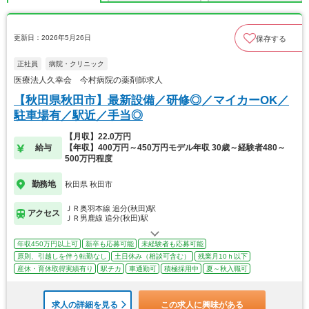
更新日：2026年5月26日
保存する
正社員
病院・クリニック
医療法人久幸会 今村病院の薬剤師求人
【秋田県秋田市】最新設備／研修◎／マイカーOK／
駐車場有／駅近／手当◎
【月収】22.0万円
給与
【年収】400万円～450万円モデル年収 30歳～経験者480～
500万円程度
勤務地
秋田県 秋田市
ＪＲ奥羽本線 追分(秋田)駅
アクセス
ＪＲ男鹿線 追分(秋田)駅
年収450万円以上可
新卒も応募可能
未経験者も応募可能
原則、引越しを伴う転勤なし
土日休み（相談可含む）
残業月10ｈ以下
産休・育休取得実績有り
駅チカ
車通勤可
積極採用中
夏～秋入職可
求人の詳細を見る
この求人に興味がある