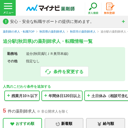
!
安心・安全な転職サポートの提供に努めます。
薬剤師の求人・転職TOP
秋田県の薬剤師求人
秋田市の薬剤師求人
追分駅の薬剤師求人
追分駅(秋田県)の薬剤師求人・転職情報一覧
勤務地
追分(秋田)駅(ＪＲ奥羽本線)
その他
指定なし
条件を変更する
人気のこだわり条件を追加する
残業月10ｈ以下
年間休日120日以上
土日休み（相談可含
5
件の薬剤師求人
※ 非公開求人を除く
おすすめ順
新着順
給与順