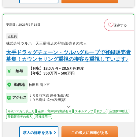
更新日：2026年6月18日
保存する
正社員
株式会社ツルハ 天王長沼店の登録販売者の求人
大手ドラッグチェーン・ツルハグループで登録販売者
募集！カウンセリング重視の接客を重視しています♪
【月収】18.0万円～28.5万円程度
給与
【年収】350万円～500万円
勤務地
秋田県 潟上市
ＪＲ奥羽本線 追分(秋田)駅
アクセス
ＪＲ男鹿線 追分(秋田)駅
年収500万円以上可
産休・育休取得実績有り
スキルアップ
駅チカ
店舗数30以上
登録販売者の求人
積極採用中
求人の詳細を見る
この求人に興味がある