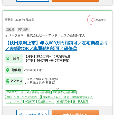
更新日：2026年5月26日
保存する
正社員
調剤薬局
オリーブ薬局 株式会社ピー・アンド・エスの薬剤師求人
【秋田県潟上市】年収600万円相談可／在宅業務あり
／未経験OK／車通勤相談可／研修◎
【月収】29.0万円～40.0万円程度
給与
【年収】464万円～640万円程度
勤務地
秋田県 潟上市
ＪＲ奥羽本線 追分(秋田)駅
アクセス
ＪＲ男鹿線 追分(秋田)駅
年収600万円以上可
新卒も応募可能
未経験者も応募可能
原則、引越しを伴う転勤なし
残業月10ｈ以下
産休・育休取得実績有り
スキルアップ
車通勤可
店舗数10～29
積極採用中
夏～秋入職可