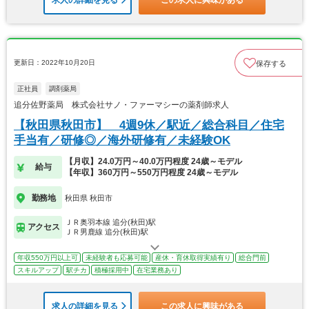
求人の詳細を見る
この求人に興味がある
更新日：2022年10月20日
保存する
正社員
調剤薬局
追分佐野薬局 株式会社サノ・ファーマシーの薬剤師求人
【秋田県秋田市】 4週9休／駅近／総合科目／住宅
手当有／研修◎／海外研修有／未経験OK
【月収】24.0万円～40.0万円程度 24歳～モデル
給与
【年収】360万円～550万円程度 24歳～モデル
勤務地
秋田県 秋田市
ＪＲ奥羽本線 追分(秋田)駅
アクセス
ＪＲ男鹿線 追分(秋田)駅
年収550万円以上可
未経験者も応募可能
産休・育休取得実績有り
総合門前
スキルアップ
駅チカ
積極採用中
在宅業務あり
求人の詳細を見る
この求人に興味がある