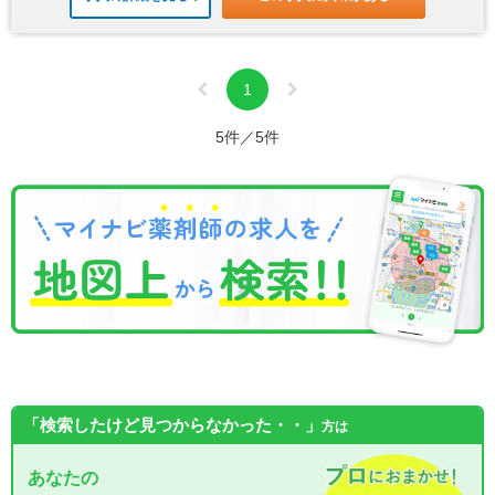
1
5件／5件
「検索したけど見つからなかった・・」
方は
あなたの