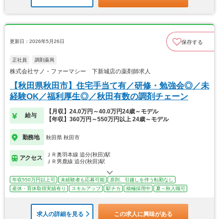
更新日：2026年5月26日
保存する
正社員
調剤薬局
株式会社サノ・ファーマシー 下新城店の薬剤師求人
【秋田県秋田市】住宅手当て有／研修・勉強会◎／未
経験OK／福利厚生◎／秋田有数の調剤チェーン
【月収】24.0万円～40.0万円24歳～モデル
給与
【年収】360万円～550万円以上 24歳～モデル
勤務地
秋田県 秋田市
ＪＲ奥羽本線 追分(秋田)駅
アクセス
ＪＲ男鹿線 追分(秋田)駅
年収550万円以上可
未経験者も応募可能
原則、引越しを伴う転勤なし
産休・育休取得実績有り
スキルアップ
駅チカ
積極採用中
夏～秋入職可
求人の詳細を見る
この求人に興味がある