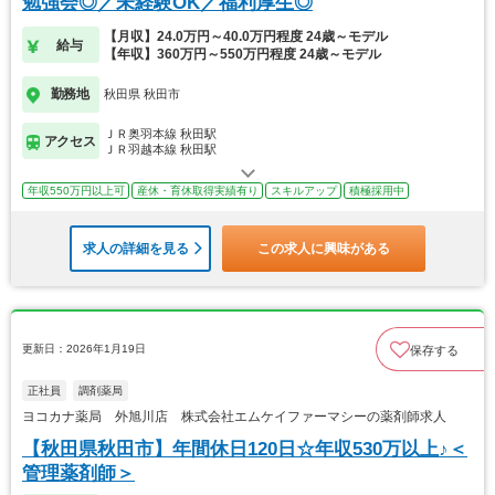
勉強会◎／未経験OK／福利厚生◎
【月収】24.0万円～40.0万円程度 24歳～モデル
給与
【年収】360万円～550万円程度 24歳～モデル
勤務地
秋田県 秋田市
ＪＲ奥羽本線 秋田駅
アクセス
ＪＲ羽越本線 秋田駅
年収550万円以上可
産休・育休取得実績有り
スキルアップ
積極採用中
求人の詳細を見る
この求人に興味がある
更新日：2026年1月19日
保存する
正社員
調剤薬局
ヨコカナ薬局 外旭川店 株式会社エムケイファーマシーの薬剤師求人
【秋田県秋田市】年間休日120日☆年収530万以上♪＜
管理薬剤師＞