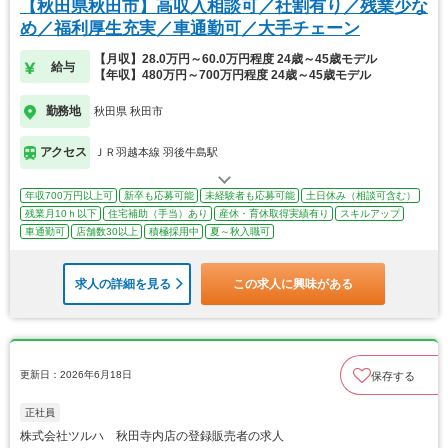
【秋田県秋田市】高収入相談可／社割有り／残業少な
め／福利厚生充実／車通勤可／大手チェーン
【月収】28.0万円～60.0万円程度 24歳～45歳モデル
給与
【年収】480万円～700万円程度 24歳～45歳モデル
勤務地
秋田県 秋田市
アクセス
ＪＲ羽越本線 羽後牛島駅
年収700万円以上可
新卒も応募可能
未経験者も応募可能
土日休み（相談可含む）
残業月10ｈ以下
住宅補助（手当）あり
産休・育休取得実績有り
スキルアップ
車通勤可
店舗数30以上
積極採用中
夏～秋入職可
求人の詳細を見る
この求人に興味がある
更新日：2026年6月18日
保存する
正社員
株式会社ツルハ 秋田寺内店の登録販売者の求人