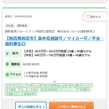
更新日：2026年6月18日
保存する
正社員
調剤薬局
調剤薬局ツルハドラッグ秋田広面西店 株式会社ツルハの薬剤師求人
【秋田県秋田市】高年収相談可／マイカー可／手当・
福利厚生◎
【月収】28.0万円～60.0万円程度 24歳～45歳モデル
給与
【年収】480万円～700万円程度 24歳～45歳モデル
勤務地
秋田県 秋田市
ＪＲ奥羽本線 秋田駅
アクセス
ＪＲ羽越本線 秋田駅
年収700万円以上可
新卒も応募可能
未経験者も応募可能
残業月10ｈ以下
住宅補助（手当）あり
産休・育休取得実績有り
スキルアップ
車通勤可
店舗数30以上
積極採用中
求人の詳細を見る
この求人に興味がある