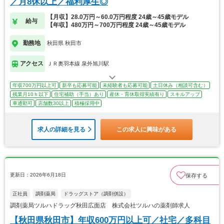
／月8休以上／福利厚生◎
【月収】28.0万円～60.0万円程度 24歳～45歳モデル
給与
【年収】480万円～700万円程度 24歳～45歳モデル
勤務地
秋田県 秋田市
アクセス
ＪＲ奥羽本線 泉外旭川駅
年収700万円以上可
新卒も応募可能
未経験者も応募可能
土日休み（相談可含む）
残業月10ｈ以下
住宅補助（手当）あり
産休・育休取得実績有り
スキルアップ
車通勤可
店舗数30以上
積極採用中
求人の詳細を見る
この求人に興味がある
更新日：2026年6月18日
保存する
正社員
調剤薬局
ドラッグストア（調剤併設）
調剤薬局ツルハドラッグ秋田広面店 株式会社ツルハの薬剤師求人
【秋田県秋田市】年収600万円以上可／社宅／多科目