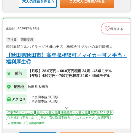
求人の詳細を見る
この求人に興味がある
更新日：2026年6月18日
保存する
正社員
調剤薬局
調剤薬局ツルハドラッグ秋田山王店 株式会社ツルハの薬剤師求人
【秋田県秋田市】高年収相談可／マイカー可／手当・
福利厚生◎
【月収】28.0万円～60.0万円程度 24歳～45歳モデル
給与
【年収】480万円～700万円程度 24歳～45歳モデル
勤務地
秋田県 秋田市
ＪＲ奥羽本線 秋田駅
アクセス
ＪＲ羽越本線 秋田駅
年収700万円以上可
新卒も応募可能
未経験者も応募可能
残業月10ｈ以下
住宅補助（手当）あり
産休・育休取得実績有り
スキルアップ
車通勤可
店舗数30以上
積極採用中