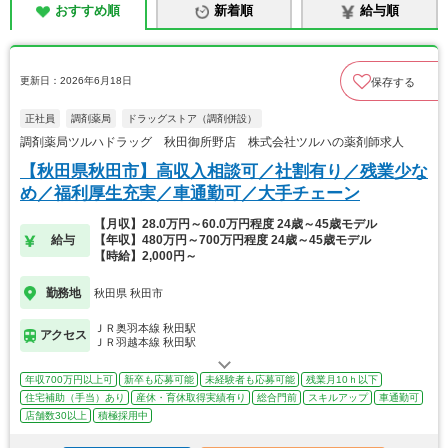
おすすめ順
新着順
給与順
更新日：2026年6月18日
保存する
正社員
調剤薬局
ドラッグストア（調剤併設）
調剤薬局ツルハドラッグ 秋田御所野店 株式会社ツルハの薬剤師求人
【秋田県秋田市】高収入相談可／社割有り／残業少な
め／福利厚生充実／車通勤可／大手チェーン
【月収】28.0万円～60.0万円程度 24歳～45歳モデル
給与
【年収】480万円～700万円程度 24歳～45歳モデル
【時給】2,000円～
勤務地
秋田県 秋田市
ＪＲ奥羽本線 秋田駅
アクセス
ＪＲ羽越本線 秋田駅
年収700万円以上可
新卒も応募可能
未経験者も応募可能
残業月10ｈ以下
住宅補助（手当）あり
産休・育休取得実績有り
総合門前
スキルアップ
車通勤可
店舗数30以上
積極採用中