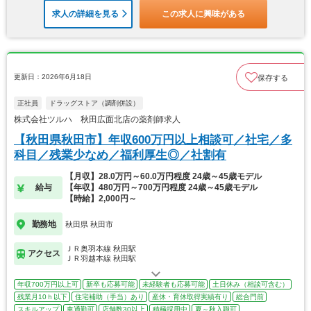
求人の詳細を見る
この求人に興味がある
更新日：2026年6月18日
保存する
正社員
ドラッグストア（調剤併設）
株式会社ツルハ 秋田広面北店の薬剤師求人
【秋田県秋田市】年収600万円以上相談可／社宅／多
科目／残業少なめ／福利厚生◎／社割有
【月収】28.0万円～60.0万円程度 24歳～45歳モデル
給与
【年収】480万円～700万円程度 24歳～45歳モデル
【時給】2,000円～
勤務地
秋田県 秋田市
ＪＲ奥羽本線 秋田駅
アクセス
ＪＲ羽越本線 秋田駅
年収700万円以上可
新卒も応募可能
未経験者も応募可能
土日休み（相談可含む）
残業月10ｈ以下
住宅補助（手当）あり
産休・育休取得実績有り
総合門前
スキルアップ
車通勤可
店舗数30以上
積極採用中
夏～秋入職可