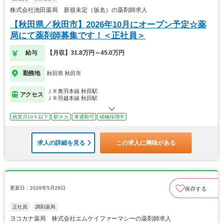
株式会社池田薬局 新規未定（仮名）の薬剤師求人
【秋田県／秋田市】2026年10月にオープン予定☆薬
局にて薬剤師募集です！＜正社員＞
給与
【月収】31.8万円～45.0万円
勤務地
秋田県 秋田市
ＪＲ奥羽本線 秋田駅
アクセス
ＪＲ羽越本線 秋田駅
残業月10ｈ以下
駅チカ
車通勤可
積極採用中
求人の詳細を見る
この求人に興味がある
更新日：2026年5月28日
保存する
正社員
調剤薬局
ヨコカナ薬局 株式会社エムケイファーマシーの薬剤師求人