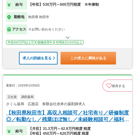
給与
【年収】530万円～600万円程度 ※年俸制
勤務地
秋田県 秋田市
アクセス
※お問い合わせください
年収600万円以上可
積極採用中
年間休日120日以上
求人の詳細を見る
この求人に興味がある
更新日：2025年10月8日
保存する
正社員
調剤薬局
さくら薬局 広面店 有限会社赤井の薬剤師求人
【秋田県秋田市】高収入相談可／社宅有り／研修制度
◎／転勤なし／残業ほぼ無し／未経験相談可／福利厚
生◎
【月収】31.3万円～42.9万円程度 程度
給与
【年収】450万円～620万円程度 程度