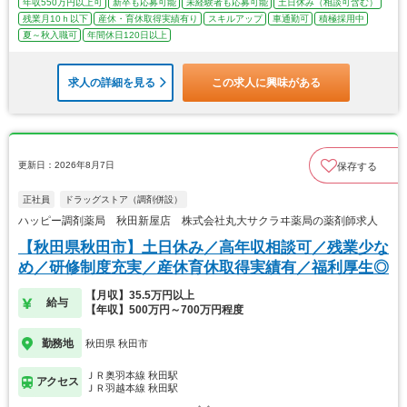
年収550万円以上可
新卒も応募可能
未経験者も応募可能
土日休み（相談可含む）
残業月10ｈ以下
産休・育休取得実績有り
スキルアップ
車通勤可
積極採用中
夏～秋入職可
年間休日120日以上
求人の詳細を見る
この求人に興味がある
更新日：2026年8月7日
保存する
正社員
ドラッグストア（調剤併設）
ハッピー調剤薬局 秋田新屋店 株式会社丸大サクラヰ薬局の薬剤師求人
【秋田県秋田市】土日休み／高年収相談可／残業少な
め／研修制度充実／産休育休取得実績有／福利厚生◎
【月収】35.5万円以上
給与
【年収】500万円～700万円程度
勤務地
秋田県 秋田市
ＪＲ奥羽本線 秋田駅
アクセス
ＪＲ羽越本線 秋田駅