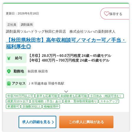
更新日：2026年6月18日
保存する
正社員
調剤薬局
調剤薬局ツルハドラッグ秋田仁井田店 株式会社ツルハの薬剤師求人
【秋田県秋田市】高年収相談可／マイカー可／手当・
福利厚生◎
【月収】28.0万円～60.0万円程度 24歳～45歳モデル
給与
【年収】480万円～700万円程度 24歳～45歳モデル
勤務地
秋田県 秋田市
アクセス
ＪＲ羽越本線 羽後牛島駅
年収700万円以上可
新卒も応募可能
未経験者も応募可能
土日休み（相談可含む）
残業月10ｈ以下
住宅補助（手当）あり
産休・育休取得実績有り
スキルアップ
車通勤可
店舗数30以上
積極採用中
求人の詳細を見る
この求人に興味がある