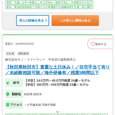
原則、引越しを伴う転勤なし
土日休み（相談可含む）
残業月10ｈ以下
産休・育休取得実績有り
駅チカ
車通勤可
積極採用中
夏～秋入職可
求人の詳細を見る
この求人に興味がある
更新日：2026年5月26日
保存する
正社員
調剤薬局
株式会社サノ・ファーマシー 中央店の薬剤師求人
【秋田県秋田市】貴重な土日休み！／住宅手当て有り
／未経験相談可能／海外研修有／残業5時間以下
【月収】24.0万円～40.0万円程度 24歳～モデル
給与
【年収】360万円～550万円程度 24歳～モデル
勤務地
秋田県 秋田市
アクセス
ＪＲ羽越本線 羽後牛島駅