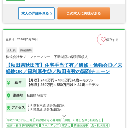
求人の詳細を見る
この求人に興味がある
更新日：2026年5月26日
保存する
正社員
調剤薬局
株式会社サノ・ファーマシー 下新城店の薬剤師求人
【秋田県秋田市】住宅手当て有／研修・勉強会◎／未
経験OK／福利厚生◎／秋田有数の調剤チェーン
【月収】24.0万円～40.0万円24歳～モデル
給与
【年収】360万円～550万円以上 24歳～モデル
勤務地
秋田県 秋田市
ＪＲ奥羽本線 追分(秋田)駅
アクセス
ＪＲ男鹿線 追分(秋田)駅
年収550万円以上可
未経験者も応募可能
原則、引越しを伴う転勤なし
産休・育休取得実績有り
スキルアップ
駅チカ
積極採用中
夏～秋入職可