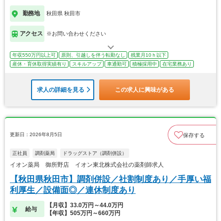
勤務地
秋田県 秋田市
アクセス
※お問い合わせください
年収550万円以上可
原則、引越しを伴う転勤なし
残業月10ｈ以下
産休・育休取得実績有り
スキルアップ
車通勤可
積極採用中
在宅業務あり
求人の詳細を見る
この求人に興味がある
更新日：2026年8月5日
保存する
正社員
調剤薬局
ドラッグストア（調剤併設）
イオン薬局 御所野店 イオン東北株式会社の薬剤師求人
【秋田県秋田市】調剤併設／社割制度あり／手厚い福
利厚生／設備面◎／連休制度あり
【月収】33.0万円～44.0万円
給与
【年収】505万円～660万円