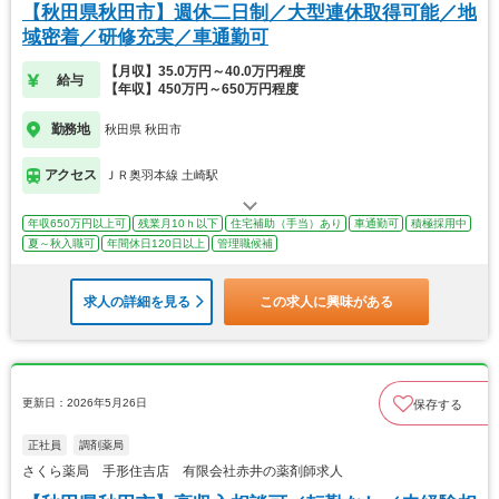
【秋田県秋田市】週休二日制／大型連休取得可能／地
域密着／研修充実／車通勤可
【月収】35.0万円～40.0万円程度
給与
【年収】450万円～650万円程度
勤務地
秋田県 秋田市
アクセス
ＪＲ奥羽本線 土崎駅
年収650万円以上可
残業月10ｈ以下
住宅補助（手当）あり
車通勤可
積極採用中
夏～秋入職可
年間休日120日以上
管理職候補
求人の詳細を見る
この求人に興味がある
更新日：2026年5月26日
保存する
正社員
調剤薬局
さくら薬局 手形住吉店 有限会社赤井の薬剤師求人