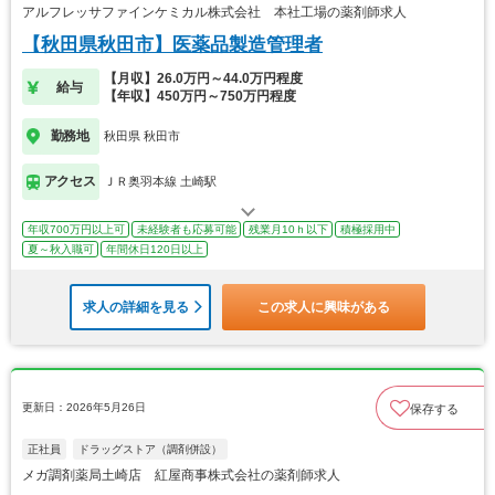
アルフレッサファインケミカル株式会社 本社工場の薬剤師求人
【秋田県秋田市】医薬品製造管理者
【月収】26.0万円～44.0万円程度
給与
【年収】450万円～750万円程度
勤務地
秋田県 秋田市
アクセス
ＪＲ奥羽本線 土崎駅
年収700万円以上可
未経験者も応募可能
残業月10ｈ以下
積極採用中
夏～秋入職可
年間休日120日以上
求人の詳細を見る
この求人に興味がある
更新日：2026年5月26日
保存する
正社員
ドラッグストア（調剤併設）
メガ調剤薬局土崎店 紅屋商事株式会社の薬剤師求人