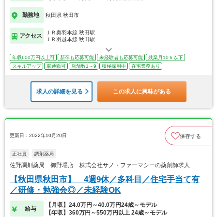
勤務地
秋田県 秋田市
ＪＲ奥羽本線 秋田駅
アクセス
ＪＲ羽越本線 秋田駅
年収600万円以上可
新卒も応募可能
未経験者も応募可能
残業月10ｈ以下
スキルアップ
車通勤可
店舗数1～9
積極採用中
在宅業務あり
求人の詳細を見る
この求人に興味がある
更新日：2022年10月20日
保存する
正社員
調剤薬局
佐野調剤薬局 御野場店 株式会社サノ・ファーマシーの薬剤師求人
【秋田県秋田市】 4週9休／多科目／住宅手当て有
／研修・勉強会◎／未経験OK
【月収】24.0万円～40.0万円24歳～モデル
給与
【年収】360万円～550万円以上 24歳～モデル