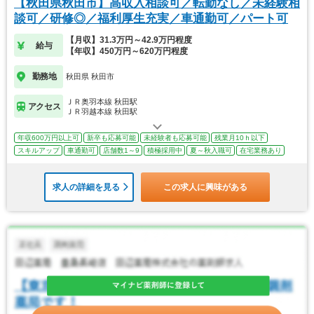
【秋田県秋田市】高収入相談可／転勤なし／未経験相
談可／研修◎／福利厚生充実／車通勤可／パート可
【月収】31.3万円～42.9万円程度
給与
【年収】450万円～620万円程度
勤務地
秋田県 秋田市
ＪＲ奥羽本線 秋田駅
アクセス
ＪＲ羽越本線 秋田駅
年収600万円以上可
新卒も応募可能
未経験者も応募可能
残業月10ｈ以下
スキルアップ
車通勤可
店舗数1～9
積極採用中
夏～秋入職可
在宅業務あり
求人の詳細を見る
この求人に興味がある