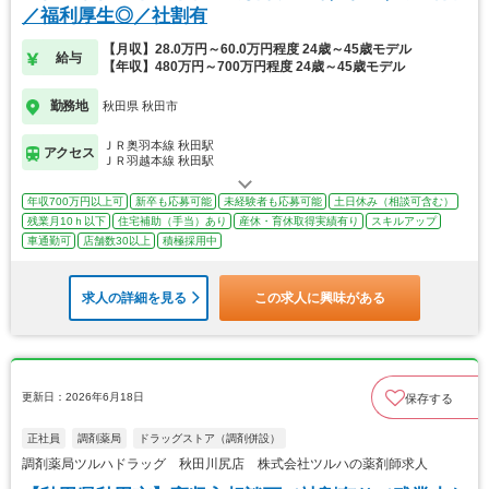
／福利厚生◎／社割有
【月収】28.0万円～60.0万円程度 24歳～45歳モデル
給与
【年収】480万円～700万円程度 24歳～45歳モデル
勤務地
秋田県 秋田市
ＪＲ奥羽本線 秋田駅
アクセス
ＪＲ羽越本線 秋田駅
年収700万円以上可
新卒も応募可能
未経験者も応募可能
土日休み（相談可含む）
残業月10ｈ以下
住宅補助（手当）あり
産休・育休取得実績有り
スキルアップ
車通勤可
店舗数30以上
積極採用中
求人の詳細を見る
この求人に興味がある
更新日：2026年6月18日
保存する
正社員
調剤薬局
ドラッグストア（調剤併設）
調剤薬局ツルハドラッグ 秋田川尻店 株式会社ツルハの薬剤師求人