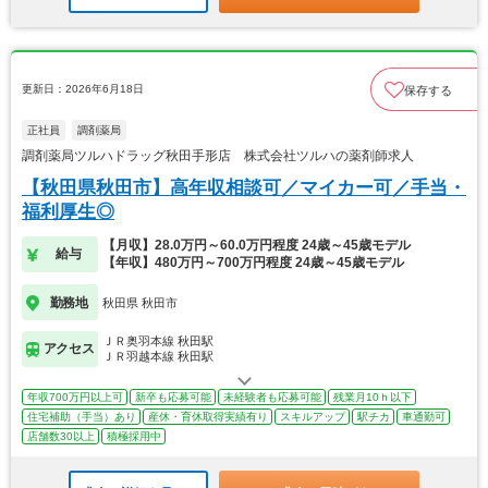
更新日：2026年6月18日
保存する
正社員
調剤薬局
調剤薬局ツルハドラッグ秋田手形店 株式会社ツルハの薬剤師求人
【秋田県秋田市】高年収相談可／マイカー可／手当・
福利厚生◎
【月収】28.0万円～60.0万円程度 24歳～45歳モデル
給与
【年収】480万円～700万円程度 24歳～45歳モデル
勤務地
秋田県 秋田市
ＪＲ奥羽本線 秋田駅
アクセス
ＪＲ羽越本線 秋田駅
年収700万円以上可
新卒も応募可能
未経験者も応募可能
残業月10ｈ以下
住宅補助（手当）あり
産休・育休取得実績有り
スキルアップ
駅チカ
車通勤可
店舗数30以上
積極採用中