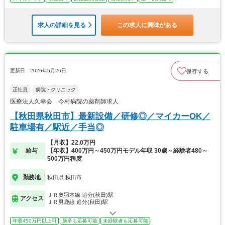
求人の詳細を見る
この求人に興味がある
更新日：2026年5月26日
保存する
正社員
病院・クリニック
医療法人久幸会 今村病院の薬剤師求人
【秋田県秋田市】最新設備／研修◎／マイカーOK／
駐車場有／駅近／手当◎
【月収】22.0万円
給与
【年収】400万円～450万円モデル年収 30歳～経験者480～
500万円程度
勤務地
秋田県 秋田市
ＪＲ奥羽本線 追分(秋田)駅
アクセス
ＪＲ男鹿線 追分(秋田)駅
年収450万円以上可
新卒も応募可能
未経験者も応募可能