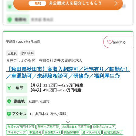
更新日：2026年5月26日
保存する
正社員
調剤薬局
赤井ごしょの薬局 有限会社赤井の薬剤師求人
【秋田県秋田市】高収入相談可／社宅有り／転勤なし
／車通勤可／未経験相談可／研修◎／福利厚生◎
【月収】31.3万円～42.9万円程度
給与
【年収】450万円～620万円程度
勤務地
秋田県 秋田市
アクセス
ＪＲ奥羽本線 四ツ小屋駅
年収600万円以上可
新卒も応募可能
未経験者も応募可能
残業月10ｈ以下
スキルアップ
車通勤可
店舗数1～9
積極採用中
夏～秋入職可
在宅業務あり