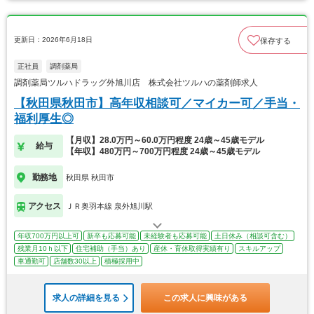
更新日：2026年6月18日
保存する
正社員
調剤薬局
調剤薬局ツルハドラッグ外旭川店 株式会社ツルハの薬剤師求人
【秋田県秋田市】高年収相談可／マイカー可／手当・
福利厚生◎
【月収】28.0万円～60.0万円程度 24歳～45歳モデル
給与
【年収】480万円～700万円程度 24歳～45歳モデル
勤務地
秋田県 秋田市
アクセス
ＪＲ奥羽本線 泉外旭川駅
年収700万円以上可
新卒も応募可能
未経験者も応募可能
土日休み（相談可含む）
残業月10ｈ以下
住宅補助（手当）あり
産休・育休取得実績有り
スキルアップ
車通勤可
店舗数30以上
積極採用中
求人の詳細を見る
この求人に興味がある