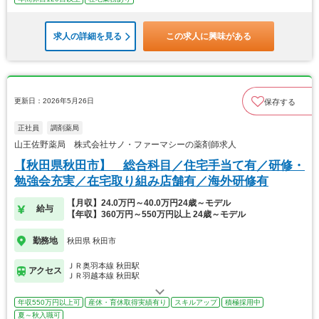
求人の詳細を見る
この求人に興味がある
更新日：2026年5月26日
保存する
正社員
調剤薬局
山王佐野薬局 株式会社サノ・ファーマシーの薬剤師求人
【秋田県秋田市】 総合科目／住宅手当て有／研修・
勉強会充実／在宅取り組み店舗有／海外研修有
【月収】24.0万円～40.0万円24歳～モデル
給与
【年収】360万円～550万円以上 24歳～モデル
勤務地
秋田県 秋田市
ＪＲ奥羽本線 秋田駅
アクセス
ＪＲ羽越本線 秋田駅
年収550万円以上可
産休・育休取得実績有り
スキルアップ
積極採用中
夏～秋入職可