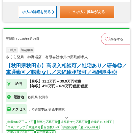
求人の詳細を見る
この求人に興味がある
更新日：2026年5月26日
保存する
正社員
調剤薬局
さくら薬局 御野場店 有限会社赤井の薬剤師求人
【秋田県秋田市】高収入相談可／社宅あり／研修◎／
車通勤可／転勤なし／未経験相談可／福利厚生◎
【月収】31.2万円～39.9万円程度
給与
【年収】450万円～620万円程度 程度
勤務地
秋田県 秋田市
アクセス
ＪＲ羽越本線 羽後牛島駅
年収600万円以上可
新卒も応募可能
未経験者も応募可能
残業月10ｈ以下
スキルアップ
車通勤可
店舗数1～9
積極採用中
夏～秋入職可
年間休日120日以上
在宅業務あり