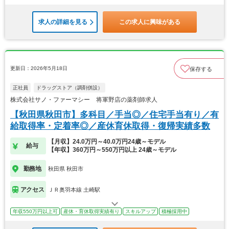
求人の詳細を見る
この求人に興味がある
更新日：2026年5月18日
保存する
正社員
ドラッグストア（調剤併設）
株式会社サノ・ファーマシー 将軍野店の薬剤師求人
【秋田県秋田市】多科目／手当◎／住宅手当有り／有
給取得率・定着率◎／産休育休取得・復帰実績多数
【月収】24.0万円～40.0万円24歳～モデル
給与
【年収】360万円～550万円以上 24歳～モデル
勤務地
秋田県 秋田市
アクセス
ＪＲ奥羽本線 土崎駅
年収550万円以上可
産休・育休取得実績有り
スキルアップ
積極採用中