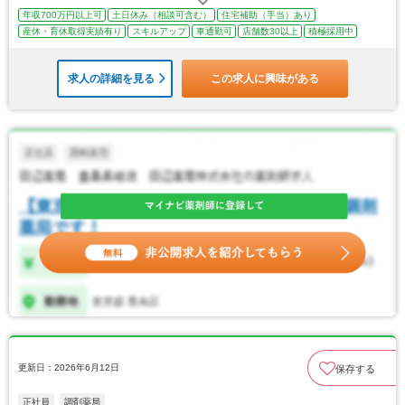
年収700万円以上可
土日休み（相談可含む）
住宅補助（手当）あり
産休・育休取得実績有り
スキルアップ
車通勤可
店舗数30以上
積極採用中
求人の詳細を見る
この求人に興味がある
更新日：2026年6月12日
保存する
正社員
調剤薬局