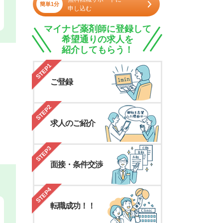
簡単1分
申し込む
マイナビ薬剤師に登録して
希望通りの求人を
紹介してもらう！
STEP1
ご登録
STEP2
求人のご紹介
STEP3
面接・条件交渉
STEP4
転職成功！！