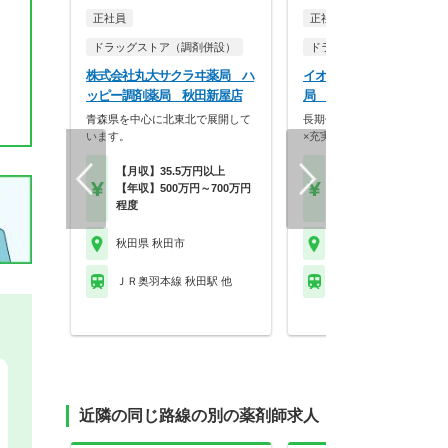
正社員
正社員
調剤薬局
ドラッグストア（調剤併設）
ドラッグストア（調剤併設
株式会社丸大サクラヰ薬局 ハ
イオン東北株式会社 イオ
ッピー調剤薬局 秋田新屋店
局 御所野店
青森県を中心に北東北で展開して
長期休日20取得可能日！買
います。
×充実福利厚生の地…
【月収】35.5万円以上
【月収】33.0万円～44.
【年収】500万円～700万円
円
程度
【年収】505万円～66
秋田県 秋田市
秋田県 秋田市
ＪＲ奥羽本線 秋田駅 他
ＪＲ奥羽本線 四ツ小屋
近隣の同じ路線の別の薬剤師求人