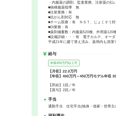
・内服薬の調剤、監査業務、注射薬の払
■病棟服薬指導 無
■注射業務：有
■抗がん剤対応 無
■チーム医療：有 ＮＳＴ、じょくそう対
■DI業務：有
■薬剤備蓄数：内服薬520種、外用薬120
■設備詳細・・・有 電子カルテ、オーダ
平成21年に建て替え済み、薬局内も清潔
給与
年収450万円以上可
【月収】22.0万円
【年収】400万円～450万円モデル年収 3
【昇給】1回／年
【賞与】2回／年
手当
通勤手当 住宅手当(独身・借家・世帯主
福利厚生