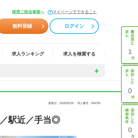
採用ご担当者様へ
マイページでできること
無料登録
ログイン
1
求人ランキング
求人を検索する
0
更新日：2026/05/26
求人番号：504793
有／駅近／手当◎
0