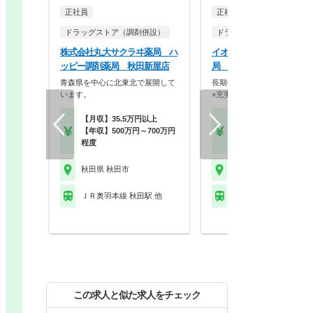
正社員
正社員
調剤薬局
ドラッグストア（調剤併設）
ドラッグストア（調剤併設
株式会社丸大サクラヰ薬局 ハ
イオン東北株式会社 イオ
ッピー調剤薬局 秋田新屋店
局 御所野店
青森県を中心に北東北で展開して
長期休日20取得可能日！買
います。
×充実福利厚生の地…
【月収】35.5万円以上
【月収】33.0万円～44.
【年収】500万円～700万円
円
程度
【年収】505万円～66
秋田県 秋田市
秋田県 秋田市
ＪＲ奥羽本線 秋田駅 他
ＪＲ奥羽本線 四ツ小屋
この求人と似た求人をチェック