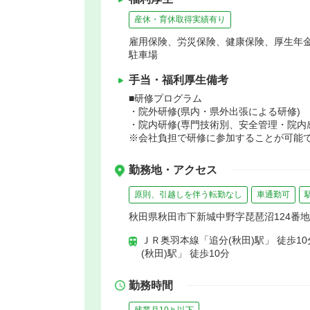
産休・育休取得実績有り
雇用保険、労災保険、健康保険、厚生年
駐車場
手当・福利厚生備考
■研修プログラム
・院外研修(県内・県外出張による研修)
・院内研修(専門技術別、安全管理・院内
※会社負担で研修に参加することが可能
勤務地・アクセス
原則、引越しを伴う転勤なし
車通勤可
秋田県秋田市下新城中野字琵琶沼124番地
ＪＲ奥羽本線「追分(秋田)駅」 徒歩1
(秋田)駅」 徒歩10分
勤務時間
残業月10ｈ以下