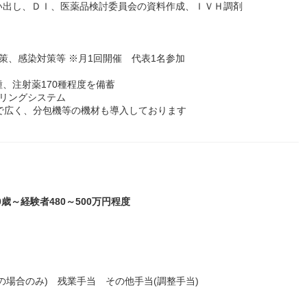
い出し、ＤＩ、医薬品検討委員会の資料作成、ＩＶＨ調剤
策、感染対策等 ※月1回開催 代表1名参加
種、注射薬170種程度を備蓄
リングシステム
で広く、分包機等の機材も導入しております
0歳～経験者480～500万円程度
の場合のみ) 残業手当 その他手当(調整手当)