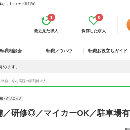
募集なら【マイナビ薬剤師】
1
0
最近見た求人
保存した求人
転職相談会
転職ノウハウ
転職お役立ちガイド
努めます。
久幸会 今村病院の薬剤師求人
院・クリニック
備／研修◎／マイカーOK／駐車場