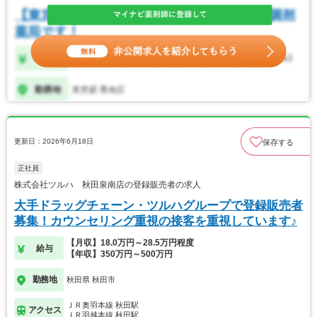
更新日：2026年6月18日
保存する
正社員
株式会社ツルハ 秋田泉南店の登録販売者の求人
大手ドラッグチェーン・ツルハグループで登録販売者
募集！カウンセリング重視の接客を重視しています♪
【月収】18.0万円～28.5万円程度
給与
【年収】350万円～500万円
勤務地
秋田県 秋田市
ＪＲ奥羽本線 秋田駅
アクセス
ＪＲ羽越本線 秋田駅