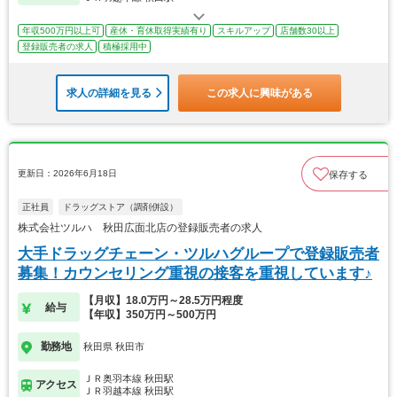
年収500万円以上可
産休・育休取得実績有り
スキルアップ
店舗数30以上
登録販売者の求人
積極採用中
求人の詳細を見る
この求人に興味がある
更新日：2026年6月18日
保存する
正社員
ドラッグストア（調剤併設）
株式会社ツルハ 秋田広面北店の登録販売者の求人
大手ドラッグチェーン・ツルハグループで登録販売者
募集！カウンセリング重視の接客を重視しています♪
【月収】18.0万円～28.5万円程度
給与
【年収】350万円～500万円
勤務地
秋田県 秋田市
ＪＲ奥羽本線 秋田駅
アクセス
ＪＲ羽越本線 秋田駅