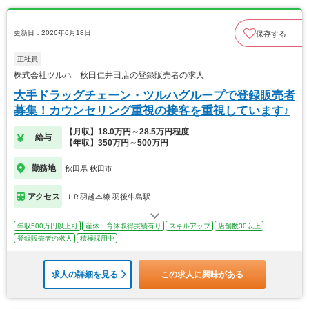
更新日：2026年6月18日
保存する
正社員
株式会社ツルハ 秋田仁井田店の登録販売者の求人
大手ドラッグチェーン・ツルハグループで登録販売者
募集！カウンセリング重視の接客を重視しています♪
【月収】18.0万円～28.5万円程度
給与
【年収】350万円～500万円
勤務地
秋田県 秋田市
アクセス
ＪＲ羽越本線 羽後牛島駅
年収500万円以上可
産休・育休取得実績有り
スキルアップ
店舗数30以上
登録販売者の求人
積極採用中
求人の詳細を見る
この求人に興味がある