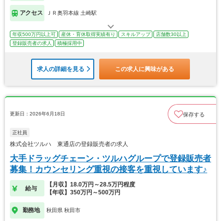
アクセス
ＪＲ奥羽本線 土崎駅
年収500万円以上可
産休・育休取得実績有り
スキルアップ
店舗数30以上
登録販売者の求人
積極採用中
求人の詳細を見る
この求人に興味がある
更新日：2026年6月18日
保存する
正社員
株式会社ツルハ 東通店の登録販売者の求人
大手ドラッグチェーン・ツルハグループで登録販売者
募集！カウンセリング重視の接客を重視しています♪
【月収】18.0万円～28.5万円程度
給与
【年収】350万円～500万円
勤務地
秋田県 秋田市