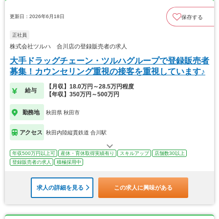
更新日：2026年6月18日
保存する
正社員
株式会社ツルハ 合川店の登録販売者の求人
大手ドラッグチェーン・ツルハグループで登録販売者
募集！カウンセリング重視の接客を重視しています♪
【月収】18.0万円～28.5万円程度
給与
【年収】350万円～500万円
勤務地
秋田県 秋田市
アクセス
秋田内陸縦貫鉄道 合川駅
年収500万円以上可
産休・育休取得実績有り
スキルアップ
店舗数30以上
登録販売者の求人
積極採用中
求人の詳細を見る
この求人に興味がある