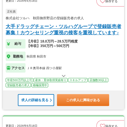
更新日：2026年6月18日
保存する
正社員
株式会社ツルハ 秋田御所野店の登録販売者の求人
大手ドラッグチェーン・ツルハグループで登録販売者
募集！カウンセリング重視の接客を重視しています♪
【月収】18.0万円～28.5万円程度
給与
【年収】350万円～500万円
勤務地
秋田県 秋田市
アクセス
ＪＲ奥羽本線 四ツ小屋駅
年収500万円以上可
産休・育休取得実績有り
スキルアップ
店舗数30以上
登録販売者の求人
積極採用中
求人の詳細を見る
この求人に興味がある
更新日：2026年6月18日
保存する