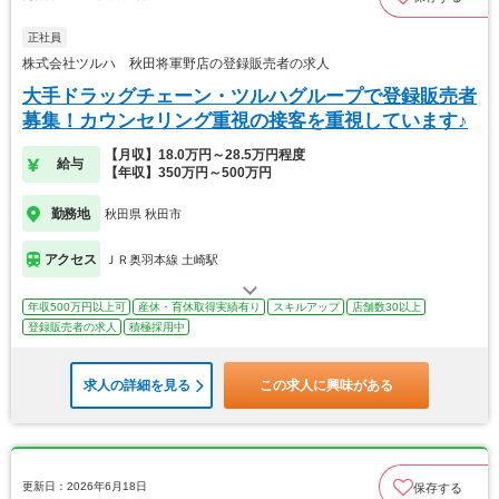
正社員
株式会社ツルハ 秋田将軍野店の登録販売者の求人
大手ドラッグチェーン・ツルハグループで登録販売者
募集！カウンセリング重視の接客を重視しています♪
【月収】18.0万円～28.5万円程度
給与
【年収】350万円～500万円
勤務地
秋田県 秋田市
アクセス
ＪＲ奥羽本線 土崎駅
年収500万円以上可
産休・育休取得実績有り
スキルアップ
店舗数30以上
登録販売者の求人
積極採用中
求人の詳細を見る
この求人に興味がある
更新日：2026年6月18日
保存する