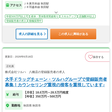
ＪＲ奥羽本線 秋田駅
アクセス
ＪＲ羽越本線 秋田駅
年収500万円以上可
産休・育休取得実績有り
スキルアップ
店舗数30以上
登録販売者の求人
積極採用中
求人の詳細を見る
この求人に興味がある
更新日：2026年6月18日
保存する
正社員
株式会社ツルハ 八橋店の登録販売者の求人
大手ドラッグチェーン・ツルハグループで登録販売者
募集！カウンセリング重視の接客を重視しています♪
【月収】18.0万円～28.5万円程度
給与
【年収】350万円～500万円
勤務地
秋田県 秋田市