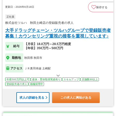
更新日：2026年6月18日
保存する
正社員
株式会社ツルハ 秋田土崎店の登録販売者の求人
大手ドラッグチェーン・ツルハグループで登録販売者
募集！カウンセリング重視の接客を重視しています♪
【月収】18.0万円～28.5万円程度
給与
【年収】350万円～500万円
勤務地
秋田県 秋田市
アクセス
ＪＲ奥羽本線 土崎駅
年収500万円以上可
産休・育休取得実績有り
スキルアップ
店舗数30以上
登録販売者の求人
積極採用中
求人の詳細を見る
この求人に興味がある