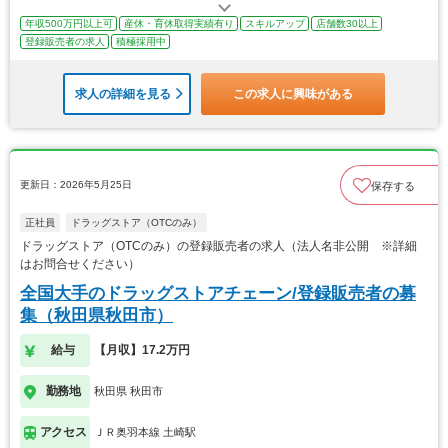
年収500万円以上可
産休・育休取得実績有り
スキルアップ
店舗数30以上
登録販売者の求人
積極採用中
求人の詳細を見る
この求人に興味がある
更新日：2026年5月25日
保存する
正社員
ドラッグストア（OTCのみ）
ドラッグストア（OTCのみ）の登録販売者の求人（法人名非公開 ※詳細
はお問合せください）
全国大手のドラッグストアチェーン/登録販売者の募
集（秋田県秋田市）
給与
【月収】17.2万円
勤務地
秋田県 秋田市
アクセス
ＪＲ奥羽本線 土崎駅