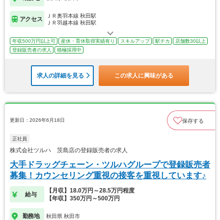
ＪＲ奥羽本線 秋田駅
アクセス
ＪＲ羽越本線 秋田駅
年収500万円以上可
産休・育休取得実績有り
スキルアップ
駅チカ
店舗数30以上
登録販売者の求人
積極採用中
求人の詳細を見る
この求人に興味がある
更新日：2026年6月18日
保存する
正社員
株式会社ツルハ 茨島店の登録販売者の求人
大手ドラッグチェーン・ツルハグループで登録販売者
募集！カウンセリング重視の接客を重視しています♪
【月収】18.0万円～28.5万円程度
給与
【年収】350万円～500万円
勤務地
秋田県 秋田市