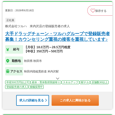
更新日：2026年6月18日
保存する
正社員
株式会社ツルハ 米内沢店の登録販売者の求人
大手ドラッグチェーン・ツルハグループで登録販売者
募集！カウンセリング重視の接客を重視しています♪
【月収】18.0万円～28.5万円程度
給与
【年収】350万円～500万円
勤務地
秋田県 秋田市
アクセス
秋田内陸縦貫鉄道 米内沢駅
年収500万円以上可
産休・育休取得実績有り
スキルアップ
駅チカ
店舗数30以上
登録販売者の求人
積極採用中
求人の詳細を見る
この求人に興味がある