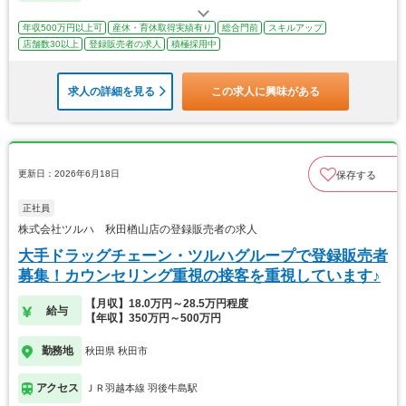
年収500万円以上可
産休・育休取得実績有り
総合門前
スキルアップ
店舗数30以上
登録販売者の求人
積極採用中
求人の詳細を見る
この求人に興味がある
更新日：2026年6月18日
保存する
正社員
株式会社ツルハ 秋田楢山店の登録販売者の求人
大手ドラッグチェーン・ツルハグループで登録販売者
募集！カウンセリング重視の接客を重視しています♪
【月収】18.0万円～28.5万円程度
給与
【年収】350万円～500万円
勤務地
秋田県 秋田市
アクセス
ＪＲ羽越本線 羽後牛島駅