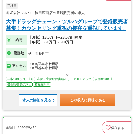
正社員
株式会社ツルハ 秋田広面店の登録販売者の求人
大手ドラッグチェーン・ツルハグループで登録販売者
募集！カウンセリング重視の接客を重視しています♪
【月収】18.0万円～28.5万円程度
給与
【年収】350万円～500万円
勤務地
秋田県 秋田市
ＪＲ奥羽本線 秋田駅
アクセス
ＪＲ羽越本線 秋田駅
年収500万円以上可
産休・育休取得実績有り
スキルアップ
店舗数30以上
登録販売者の求人
積極採用中
求人の詳細を見る
この求人に興味がある
更新日：2026年6月18日
保存する