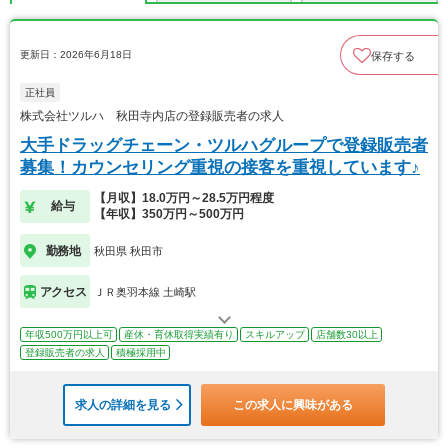
更新日：2026年6月18日
保存する
正社員
株式会社ツルハ 秋田寺内店の登録販売者の求人
大手ドラッグチェーン・ツルハグループで登録販売者
募集！カウンセリング重視の接客を重視しています♪
【月収】18.0万円～28.5万円程度
給与
【年収】350万円～500万円
勤務地
秋田県 秋田市
アクセス
ＪＲ奥羽本線 土崎駅
年収500万円以上可
産休・育休取得実績有り
スキルアップ
店舗数30以上
登録販売者の求人
積極採用中
求人の詳細を見る
この求人に興味がある