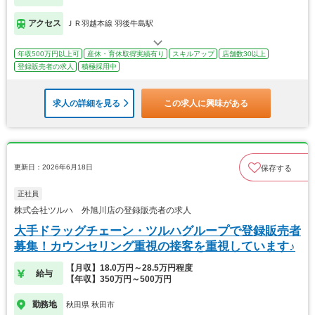
アクセス
ＪＲ羽越本線 羽後牛島駅
年収500万円以上可
産休・育休取得実績有り
スキルアップ
店舗数30以上
登録販売者の求人
積極採用中
求人の詳細を見る
この求人に興味がある
更新日：2026年6月18日
保存する
正社員
株式会社ツルハ 外旭川店の登録販売者の求人
大手ドラッグチェーン・ツルハグループで登録販売者
募集！カウンセリング重視の接客を重視しています♪
【月収】18.0万円～28.5万円程度
給与
【年収】350万円～500万円
勤務地
秋田県 秋田市