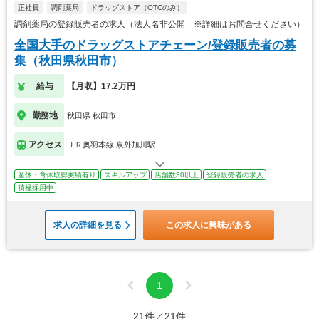
正社員
調剤薬局
ドラッグストア（OTCのみ）
調剤薬局の登録販売者の求人（法人名非公開 ※詳細はお問合せください）
全国大手のドラッグストアチェーン/登録販売者の募
集（秋田県秋田市）
給与
【月収】17.2万円
勤務地
秋田県 秋田市
アクセス
ＪＲ奥羽本線 泉外旭川駅
産休・育休取得実績有り
スキルアップ
店舗数30以上
登録販売者の求人
積極採用中
求人の詳細を見る
この求人に興味がある
1
21件／21件