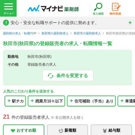
!
安心・安全な転職サポートの提供に努めます。
薬剤師の求人・転職TOP
秋田県の薬剤師求人
秋田市の薬剤師求人
秋田市(秋田県)の登
秋田市(秋田県)の登録販売者の求人・転職情報一覧
勤務地
秋田市(秋田県)
その他
登録販売者の求人
条件を変更する
人気のこだわり条件を追加する
駅チカ
残業月10ｈ以下
住宅補助（手当）あり
車通
21
件の登録販売者求人
※ 非公開求人を除く
おすすめ順
新着順
給与順