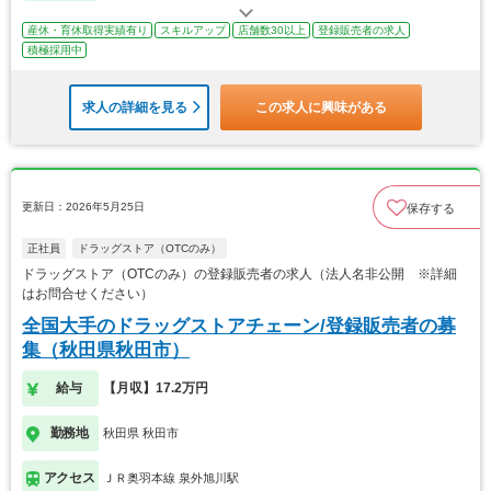
産休・育休取得実績有り
スキルアップ
店舗数30以上
登録販売者の求人
積極採用中
求人の詳細を見る
この求人に興味がある
更新日：2026年5月25日
保存する
正社員
ドラッグストア（OTCのみ）
ドラッグストア（OTCのみ）の登録販売者の求人（法人名非公開 ※詳細
はお問合せください）
全国大手のドラッグストアチェーン/登録販売者の募
集（秋田県秋田市）
給与
【月収】17.2万円
勤務地
秋田県 秋田市
アクセス
ＪＲ奥羽本線 泉外旭川駅