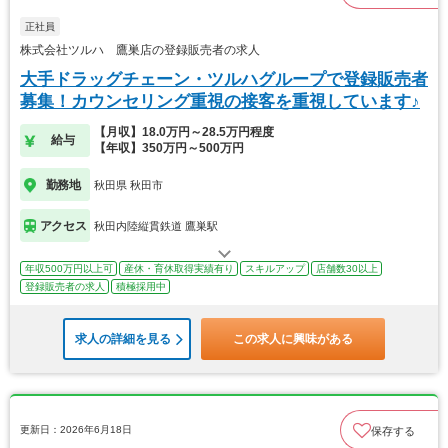
正社員
株式会社ツルハ 鷹巣店の登録販売者の求人
大手ドラッグチェーン・ツルハグループで登録販売者
募集！カウンセリング重視の接客を重視しています♪
【月収】18.0万円～28.5万円程度
給与
【年収】350万円～500万円
勤務地
秋田県 秋田市
アクセス
秋田内陸縦貫鉄道 鷹巣駅
年収500万円以上可
産休・育休取得実績有り
スキルアップ
店舗数30以上
登録販売者の求人
積極採用中
求人の詳細を見る
この求人に興味がある
更新日：2026年6月18日
保存する