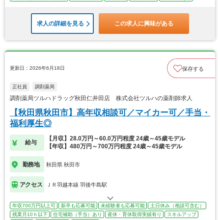
求人の詳細を見る
この求人に興味がある
更新日：2026年6月18日
保存する
正社員
調剤薬局
調剤薬局ツルハドラッグ秋田仁井田店 株式会社ツルハの薬剤師求人
【秋田県秋田市】高年収相談可／マイカー可／手当・
福利厚生◎
【月収】28.0万円～60.0万円程度 24歳～45歳モデル
給与
【年収】480万円～700万円程度 24歳～45歳モデル
勤務地
秋田県 秋田市
アクセス
ＪＲ羽越本線 羽後牛島駅
年収700万円以上可
新卒も応募可能
未経験者も応募可能
土日休み（相談可含む）
残業月10ｈ以下
住宅補助（手当）あり
産休・育休取得実績有り
スキルアップ