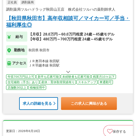
正社員
調剤薬局
調剤薬局ツルハドラッグ秋田山王店 株式会社ツルハの薬剤師求人
【秋田県秋田市】高年収相談可／マイカー可／手当・
福利厚生◎
【月収】28.0万円～60.0万円程度 24歳～45歳モデル
給与
【年収】480万円～700万円程度 24歳～45歳モデル
勤務地
秋田県 秋田市
ＪＲ奥羽本線 秋田駅
アクセス
ＪＲ羽越本線 秋田駅
年収700万円以上可
新卒も応募可能
未経験者も応募可能
残業月10ｈ以下
住宅補助（手当）あり
産休・育休取得実績有り
スキルアップ
車通勤可
店舗数30以上
積極採用中
求人の詳細を見る
この求人に興味がある
更新日：2026年6月18日
保存する