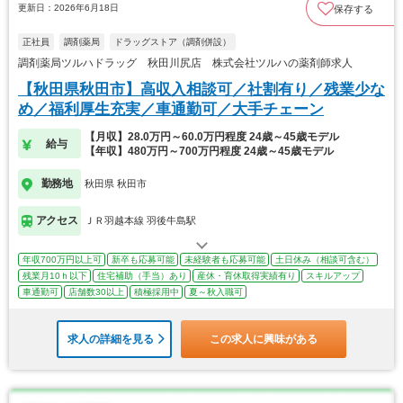
更新日：2026年6月18日
保存する
正社員
調剤薬局
ドラッグストア（調剤併設）
調剤薬局ツルハドラッグ 秋田川尻店 株式会社ツルハの薬剤師求人
【秋田県秋田市】高収入相談可／社割有り／残業少な
め／福利厚生充実／車通勤可／大手チェーン
【月収】28.0万円～60.0万円程度 24歳～45歳モデル
給与
【年収】480万円～700万円程度 24歳～45歳モデル
勤務地
秋田県 秋田市
アクセス
ＪＲ羽越本線 羽後牛島駅
年収700万円以上可
新卒も応募可能
未経験者も応募可能
土日休み（相談可含む）
残業月10ｈ以下
住宅補助（手当）あり
産休・育休取得実績有り
スキルアップ
車通勤可
店舗数30以上
積極採用中
夏～秋入職可
求人の詳細を見る
この求人に興味がある