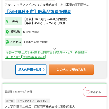
アルフレッサファインケミカル株式会社 本社工場の薬剤師求人
【秋田県秋田市】医薬品製造管理者
【月収】26.0万円～44.0万円程度
給与
【年収】450万円～750万円程度
勤務地
秋田県 秋田市
アクセス
ＪＲ奥羽本線 土崎駅
年収700万円以上可
未経験者も応募可能
残業月10ｈ以下
積極採用中
夏～秋入職可
年間休日120日以上
求人の詳細を見る
この求人に興味がある
更新日：2026年5月26日
保存する
正社員
ドラッグストア（調剤併設）
メガ調剤薬局土崎店 紅屋商事株式会社の薬剤師求人