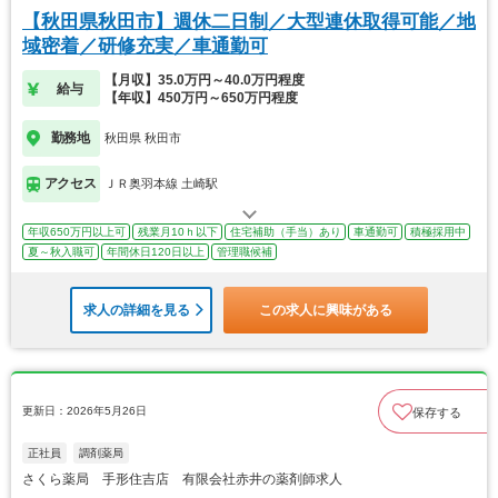
【秋田県秋田市】週休二日制／大型連休取得可能／地
域密着／研修充実／車通勤可
【月収】35.0万円～40.0万円程度
給与
【年収】450万円～650万円程度
勤務地
秋田県 秋田市
アクセス
ＪＲ奥羽本線 土崎駅
年収650万円以上可
残業月10ｈ以下
住宅補助（手当）あり
車通勤可
積極採用中
夏～秋入職可
年間休日120日以上
管理職候補
求人の詳細を見る
この求人に興味がある
更新日：2026年5月26日
保存する
正社員
調剤薬局
さくら薬局 手形住吉店 有限会社赤井の薬剤師求人