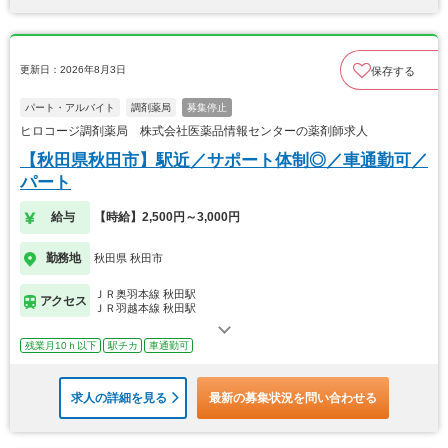
更新日：2026年8月3日
保存する
パート・アルバイト
調剤薬局
募集停止
ヒロコージ調剤薬局 株式会社医薬品情報センターの薬剤師求人
【秋田県秋田市】駅近／サポート体制◎／車通勤可／
パート
給与
【時給】2,500円～3,000円
勤務地
秋田県 秋田市
ＪＲ奥羽本線 秋田駅
アクセス
ＪＲ羽越本線 秋田駅
残業月10ｈ以下
駅チカ
車通勤可
求人の詳細を見る
最新の募集状況を問い合わせる