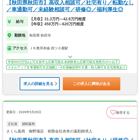
【秋田県秋田市】高収入相談可／社宅有り／転勤なし
／車通勤可／未経験相談可／研修◎／福利厚生◎
【月収】31.3万円～42.9万円程度
給与
【年収】450万円～620万円程度
勤務地
秋田県 秋田市
アクセス
ＪＲ奥羽本線 四ツ小屋駅
年収600万円以上可
新卒も応募可能
未経験者も応募可能
残業月10ｈ以下
スキルアップ
車通勤可
店舗数1～9
積極採用中
夏～秋入職可
在宅業務あり
求人の詳細を見る
この求人に興味がある
更新日：2026年5月26日
保存する
正社員
調剤薬局
さくら薬局 御野場店 有限会社赤井の薬剤師求人