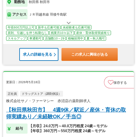
勤務地
秋田県 秋田市
アクセス
ＪＲ羽越本線 羽後牛島駅
年収600万円以上可
新卒も応募可能
未経験者も応募可能
原則、引越しを伴う転勤なし
残業月10ｈ以下
産休・育休取得実績有り
スキルアップ
車通勤可
店舗数10～29
積極採用中
夏～秋入職可
求人の詳細を見る
この求人に興味がある
更新日：2026年5月18日
保存する
正社員
ドラッグストア（調剤併設）
株式会社サノ・ファーマシー 赤沼店の薬剤師求人
【秋田県秋田市】 4週9休／駅近／産休・育休の取
得実績あり／未経験OK／手当◎
【月収】24.0万円～40.0万円程度 24歳～モデル
給与
【年収】360万円～550万円程度 24歳～モデル