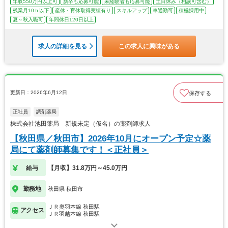
年収550万円以上可
新卒も応募可能
未経験者も応募可能
土日休み（相談可含む）
残業月10ｈ以下
産休・育休取得実績有り
スキルアップ
車通勤可
積極採用中
夏～秋入職可
年間休日120日以上
求人の詳細を見る
この求人に興味がある
更新日：2026年6月12日
保存する
正社員
調剤薬局
株式会社池田薬局 新規未定（仮名）の薬剤師求人
【秋田県／秋田市】2026年10月にオープン予定☆薬
局にて薬剤師募集です！＜正社員＞
給与
【月収】31.8万円～45.0万円
勤務地
秋田県 秋田市
ＪＲ奥羽本線 秋田駅
アクセス
ＪＲ羽越本線 秋田駅