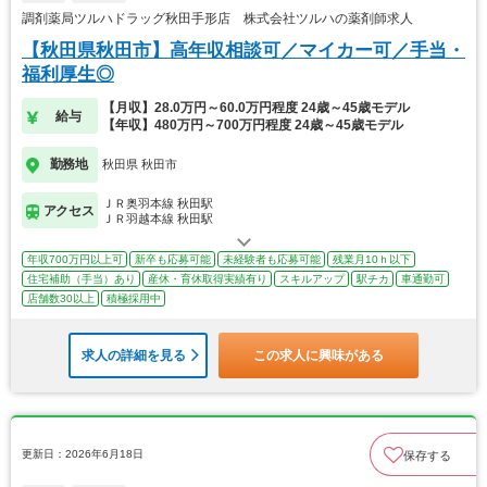
調剤薬局ツルハドラッグ秋田手形店 株式会社ツルハの薬剤師求人
【秋田県秋田市】高年収相談可／マイカー可／手当・
福利厚生◎
【月収】28.0万円～60.0万円程度 24歳～45歳モデル
給与
【年収】480万円～700万円程度 24歳～45歳モデル
勤務地
秋田県 秋田市
ＪＲ奥羽本線 秋田駅
アクセス
ＪＲ羽越本線 秋田駅
年収700万円以上可
新卒も応募可能
未経験者も応募可能
残業月10ｈ以下
住宅補助（手当）あり
産休・育休取得実績有り
スキルアップ
駅チカ
車通勤可
店舗数30以上
積極採用中
求人の詳細を見る
この求人に興味がある
更新日：2026年6月18日
保存する