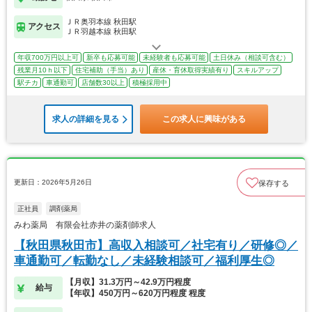
ＪＲ奥羽本線 秋田駅
アクセス
ＪＲ羽越本線 秋田駅
年収700万円以上可
新卒も応募可能
未経験者も応募可能
土日休み（相談可含む）
残業月10ｈ以下
住宅補助（手当）あり
産休・育休取得実績有り
スキルアップ
駅チカ
車通勤可
店舗数30以上
積極採用中
求人の詳細を見る
この求人に興味がある
更新日：2026年5月26日
保存する
正社員
調剤薬局
みわ薬局 有限会社赤井の薬剤師求人
【秋田県秋田市】高収入相談可／社宅有り／研修◎／
車通勤可／転勤なし／未経験相談可／福利厚生◎
【月収】31.3万円～42.9万円程度
給与
【年収】450万円～620万円程度 程度