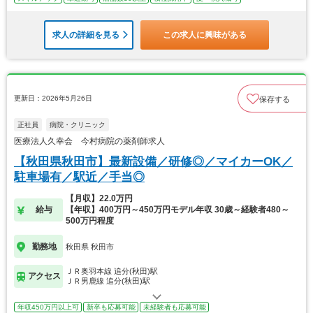
求人の詳細を見る
この求人に興味がある
更新日：2026年5月26日
保存する
正社員
病院・クリニック
医療法人久幸会 今村病院の薬剤師求人
【秋田県秋田市】最新設備／研修◎／マイカーOK／
駐車場有／駅近／手当◎
【月収】22.0万円
給与
【年収】400万円～450万円モデル年収 30歳～経験者480～
500万円程度
勤務地
秋田県 秋田市
ＪＲ奥羽本線 追分(秋田)駅
アクセス
ＪＲ男鹿線 追分(秋田)駅
年収450万円以上可
新卒も応募可能
未経験者も応募可能