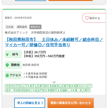
更新日：2026年5月26日
保存する
正社員
調剤薬局
募集停止
株式会社アミック 大学病院前店の薬剤師求人
【秋田県秋田市】 土日休み／未経験可／総合科目／
マイカー可／研修◎／住宅手当有り
【月収】28.7万円
給与
【年収】350万円～560万円程度
勤務地
秋田県 秋田市
ＪＲ奥羽本線 秋田駅
アクセス
ＪＲ羽越本線 秋田駅
年収550万円以上可
新卒も応募可能
未経験者も応募可能
残業月10ｈ以下
産休・育休取得実績有り
総合門前
車通勤可
店舗数1～9
夏～秋入職可
求人の詳細を見る
最新の募集状況を問い合わせる