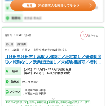
更新日：2025年10月8日
保存する
正社員
調剤薬局
さくら薬局 広面店 有限会社赤井の薬剤師求人
【秋田県秋田市】高収入相談可／社宅有り／研修制度
◎／転勤なし／残業ほぼ無し／未経験相談可／福利厚
生◎
【月収】31.3万円～42.9万円程度 程度
給与
【年収】450万円～620万円程度 程度
勤務地
秋田県 秋田市
ＪＲ奥羽本線 秋田駅
アクセス
ＪＲ羽越本線 秋田駅
年収600万円以上可
新卒も応募可能
未経験者も応募可能
残業月10ｈ以下