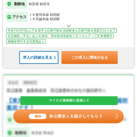
勤務地
秋田県 秋田市
ＪＲ奥羽本線 秋田駅
アクセス
ＪＲ羽越本線 秋田駅
年収700万円以上可
新卒も応募可能
未経験者も応募可能
残業月10ｈ以下
住宅補助（手当）あり
産休・育休取得実績有り
スキルアップ
車通勤可
積極採用中
在宅業務あり
求人の詳細を見る
この求人に興味がある