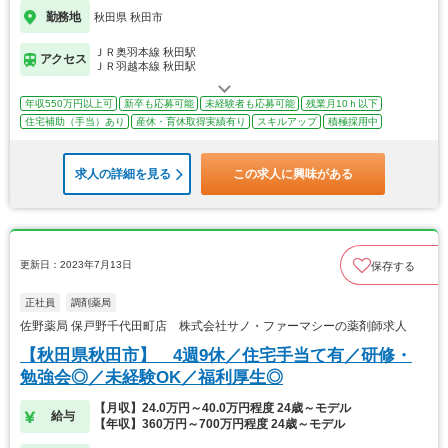
勤務地
秋田県 秋田市
ＪＲ奥羽本線 秋田駅
アクセス
ＪＲ羽越本線 秋田駅
年収550万円以上可
新卒も応募可能
未経験者も応募可能
残業月10ｈ以下
住宅補助（手当）あり
産休・育休取得実績有り
スキルアップ
積極採用中
求人の詳細を見る
この求人に興味がある
更新日：2023年7月13日
保存する
正社員
調剤薬局
佐野薬局 保戸野千代田町店 株式会社サノ・ファーマシーの薬剤師求人
【秋田県秋田市】 4週9休／住宅手当て有／研修・
勉強会◎／未経験OK／福利厚生◎
【月収】24.0万円～40.0万円程度 24歳～モデル
給与
【年収】360万円～700万円程度 24歳～モデル