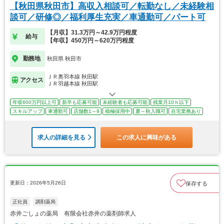
【秋田県秋田市】高収入相談可／転勤なし／未経験相
談可／研修◎／福利厚生充実／車通勤可／パート可
【月収】31.3万円～42.9万円程度
給与
【年収】450万円～620万円程度
勤務地
秋田県 秋田市
ＪＲ奥羽本線 秋田駅
アクセス
ＪＲ羽越本線 秋田駅
年収600万円以上可
新卒も応募可能
未経験者も応募可能
残業月10ｈ以下
スキルアップ
車通勤可
店舗数1～9
積極採用中
夏～秋入職可
在宅業務あり
求人の詳細を見る
この求人に興味がある
更新日：2026年5月26日
保存する
正社員
調剤薬局
赤井ごしょの薬局 有限会社赤井の薬剤師求人