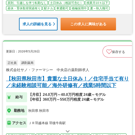
原則、引越しを伴う転勤なし
土日休み（相談可含む）
残業月10ｈ以下
産休・育休取得実績有り
駅チカ
車通勤可
積極採用中
夏～秋入職可
求人の詳細を見る
この求人に興味がある
更新日：2026年5月26日
保存する
正社員
調剤薬局
株式会社サノ・ファーマシー 中央店の薬剤師求人
【秋田県秋田市】貴重な土日休み！／住宅手当て有り
／未経験相談可能／海外研修有／残業5時間以下
【月収】24.0万円～40.0万円程度 24歳～モデル
給与
【年収】360万円～550万円程度 24歳～モデル
勤務地
秋田県 秋田市
アクセス
ＪＲ羽越本線 羽後牛島駅