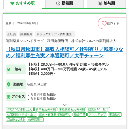
おすすめ順
新着順
給与順
更新日：2026年6月18日
保存する
正社員
調剤薬局
ドラッグストア（調剤併設）
調剤薬局ツルハドラッグ 秋田御所野店 株式会社ツルハの薬剤師求人
【秋田県秋田市】高収入相談可／社割有り／残業少な
め／福利厚生充実／車通勤可／大手チェーン
【月収】28.0万円～60.0万円程度 24歳～45歳モデル
給与
【年収】480万円～700万円程度 24歳～45歳モデル
【時給】2,000円～
勤務地
秋田県 秋田市
ＪＲ奥羽本線 秋田駅
アクセス
ＪＲ羽越本線 秋田駅
年収700万円以上可
新卒も応募可能
未経験者も応募可能
残業月10ｈ以下
住宅補助（手当）あり
産休・育休取得実績有り
総合門前
スキルアップ
車通勤可
店舗数30以上
積極採用中