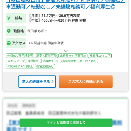
【秋田県秋田市】高収入相談可／社宅あり／研修◎／
車通勤可／転勤なし／未経験相談可／福利厚生◎
【月収】31.2万円～39.9万円程度
給与
【年収】450万円～620万円程度 程度
勤務地
秋田県 秋田市
アクセス
ＪＲ羽越本線 羽後牛島駅
年収600万円以上可
新卒も応募可能
未経験者も応募可能
残業月10ｈ以下
スキルアップ
車通勤可
店舗数1～9
積極採用中
夏～秋入職可
年間休日120日以上
在宅業務あり
求人の詳細を見る
この求人に興味がある