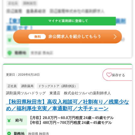
更新日：2026年6月18日
保存する
正社員
調剤薬局
ドラッグストア（調剤併設）
調剤薬局ツルハドラッグ 東通店 株式会社ツルハの薬剤師求人
【秋田県秋田市】高収入相談可／社割有り／残業少な
め／福利厚生充実／車通勤可／大手チェーン
【月収】28.0万円～60.0万円程度 24歳～45歳モデル
給与
【年収】480万円～700万円程度 24歳～45歳モデル
勤務地
秋田県 秋田市