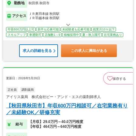
勤務地
秋田県 秋田市
ＪＲ奥羽本線 秋田駅
アクセス
ＪＲ羽越本線 秋田駅
年収600万円以上可
新卒も応募可能
未経験者も応募可能
残業月10ｈ以下
スキルアップ
車通勤可
店舗数1～9
積極採用中
夏～秋入職可
在宅業務あり
求人の詳細を見る
この求人に興味がある
更新日：2026年5月26日
保存する
正社員
調剤薬局
アイリス薬局 株式会社ピー・アンド・エスの薬剤師求人
【秋田県秋田市】年収600万円相談可／在宅業務有り
／未経験OK／研修充実
【月収】29.0万円～40.0万円程度
給与
【年収】464万円～640万円程度