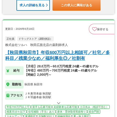
求人の詳細を見る
この求人に興味がある
更新日：2026年6月18日
保存する
正社員
ドラッグストア（調剤併設）
株式会社ツルハ 秋田広面北店の薬剤師求人
【秋田県秋田市】年収600万円以上相談可／社宅／多
科目／残業少なめ／福利厚生◎／社割有
【月収】28.0万円～60.0万円程度 24歳～45歳モデル
給与
【年収】480万円～700万円程度 24歳～45歳モデル
【時給】2,000円～
勤務地
秋田県 秋田市
ＪＲ奥羽本線 秋田駅
アクセス
ＪＲ羽越本線 秋田駅
年収700万円以上可
新卒も応募可能
未経験者も応募可能
土日休み（相談可含む）
残業月10ｈ以下
住宅補助（手当）あり
産休・育休取得実績有り
総合門前
スキルアップ
車通勤可
店舗数30以上
積極採用中
夏～秋入職可