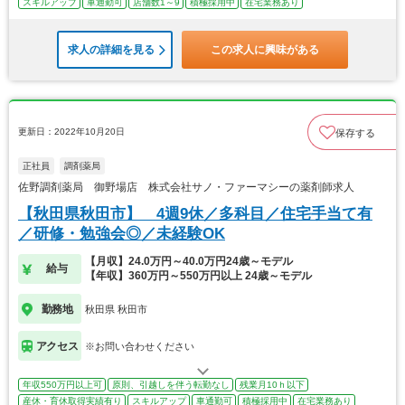
スキルアップ
車通勤可
店舗数1～9
積極採用中
在宅業務あり
求人の詳細を見る
この求人に興味がある
更新日：2022年10月20日
保存する
正社員
調剤薬局
佐野調剤薬局 御野場店 株式会社サノ・ファーマシーの薬剤師求人
【秋田県秋田市】 4週9休／多科目／住宅手当て有
／研修・勉強会◎／未経験OK
【月収】24.0万円～40.0万円24歳～モデル
給与
【年収】360万円～550万円以上 24歳～モデル
勤務地
秋田県 秋田市
アクセス
※お問い合わせください
年収550万円以上可
原則、引越しを伴う転勤なし
残業月10ｈ以下
産休・育休取得実績有り
スキルアップ
車通勤可
積極採用中
在宅業務あり