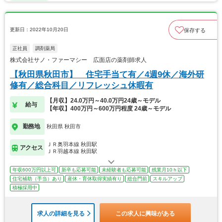
更新日：2022年10月20日
保存する
正社員
調剤薬局
株式会社サノ・ファーマシー 広面店の薬剤師求人
【秋田県秋田市】 住宅手当て有／4週9休／海外研
修有／総合科目／リフレッシュ休暇有
【月収】24.0万円～40.0万円24歳～モデル
給与
【年収】400万円～600万円程度 24歳～モデル
勤務地
秋田県 秋田市
ＪＲ奥羽本線 秋田駅
アクセス
ＪＲ羽越本線 秋田駅
年収600万円以上可
新卒も応募可能
未経験者も応募可能
残業月10ｈ以下
住宅補助（手当）あり
産休・育休取得実績有り
総合門前
スキルアップ
積極採用中
求人の詳細を見る
この求人に興味がある