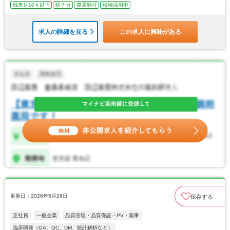
残業月10ｈ以下
駅チカ
車通勤可
積極採用中
求人の詳細を見る
この求人に興味がある
更新日：2026年5月26日
保存する
正社員
一般企業
品質管理・品質保証・PV・薬事
臨床開発（QA、QC、DM、統計解析など）