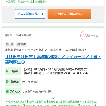
車通勤可
店舗数30以上
積極採用中
求人の詳細を見る
この求人に興味がある
更新日：2026年6月18日
保存する
正社員
調剤薬局
調剤薬局ツルハドラッグ外旭川店 株式会社ツルハの薬剤師求人
【秋田県秋田市】高年収相談可／マイカー可／手当・
福利厚生◎
【月収】28.0万円～60.0万円程度 24歳～45歳モデル
給与
【年収】480万円～700万円程度 24歳～45歳モデル
勤務地
秋田県 秋田市
アクセス
ＪＲ奥羽本線 泉外旭川駅
年収700万円以上可
新卒も応募可能
未経験者も応募可能
土日休み（相談可含む）
残業月10ｈ以下
住宅補助（手当）あり
産休・育休取得実績有り
スキルアップ