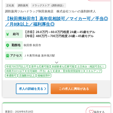
正社員
調剤薬局
ドラッグストア（調剤併設）
調剤薬局ツルハドラッグ秋田泉南店 株式会社ツルハの薬剤師求人
【秋田県秋田市】高年収相談可／マイカー可／手当◎
／月8休以上／福利厚生◎
【月収】28.0万円～60.0万円程度 24歳～45歳モデル
給与
【年収】480万円～700万円程度 24歳～45歳モデル
勤務地
秋田県 秋田市
アクセス
ＪＲ奥羽本線 泉外旭川駅
年収700万円以上可
新卒も応募可能
未経験者も応募可能
土日休み（相談可含む）
残業月10ｈ以下
住宅補助（手当）あり
産休・育休取得実績有り
スキルアップ
車通勤可
店舗数30以上
積極採用中
求人の詳細を見る
この求人に興味がある
更新日：2026年6月18日
保存する