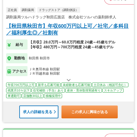
正社員
調剤薬局
ドラッグストア（調剤併設）
調剤薬局ツルハドラッグ秋田広面店 株式会社ツルハの薬剤師求人
【秋田県秋田市】年収600万円以上可／社宅／多科目
／福利厚生◎／社割有
【月収】28.0万円～60.0万円程度 24歳～45歳モデル
給与
【年収】480万円～700万円程度 24歳～45歳モデル
勤務地
秋田県 秋田市
ＪＲ奥羽本線 秋田駅
アクセス
ＪＲ羽越本線 秋田駅
年収700万円以上可
新卒も応募可能
未経験者も応募可能
土日休み（相談可含む）
残業月10ｈ以下
住宅補助（手当）あり
産休・育休取得実績有り
スキルアップ
車通勤可
店舗数30以上
積極採用中
求人の詳細を見る
この求人に興味がある