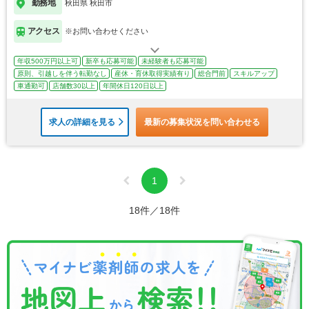
勤務地
秋田県 秋田市
アクセス
※お問い合わせください
年収500万円以上可
新卒も応募可能
未経験者も応募可能
原則、引越しを伴う転勤なし
産休・育休取得実績有り
総合門前
スキルアップ
車通勤可
店舗数30以上
年間休日120日以上
求人の詳細を見る
最新の募集状況を問い合わせる
1
18件／18件