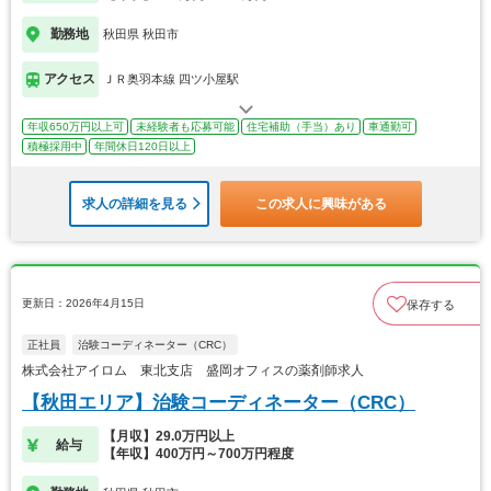
勤務地
秋田県 秋田市
アクセス
ＪＲ奥羽本線 四ツ小屋駅
年収650万円以上可
未経験者も応募可能
住宅補助（手当）あり
車通勤可
積極採用中
年間休日120日以上
求人の詳細を見る
この求人に興味がある
更新日：2026年4月15日
保存する
正社員
治験コーディネーター（CRC）
株式会社アイロム 東北支店 盛岡オフィスの薬剤師求人
【秋田エリア】治験コーディネーター（CRC）
【月収】29.0万円以上
給与
【年収】400万円～700万円程度