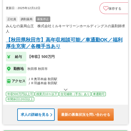
更新日：2025年12月12日
保存する
正社員
調剤薬局
募集停止
みんなの薬局山王 株式会社ミルキーマリーンホールディングスの薬剤師求
人
【秋田県秋田市】高年収相談可能／車通勤OK／福利
厚生充実／各種手当あり
給与
【年収】500万円
勤務地
秋田県 秋田市
ＪＲ奥羽本線 秋田駅
アクセス
ＪＲ羽越本線 秋田駅
年収500万円以上可
残業月10ｈ以下
住宅補助（手当）あり
車通勤可
年間休日120日以上
求人の詳細を見る
最新の募集状況を問い合わせる