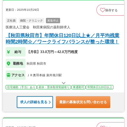
更新日：2025年10月29日
保存する
正社員
病院・クリニック
募集停止
医療法人三愛会 秋田東病院の薬剤師求人
【秋田県秋田市】年間休日120日以上★／月平均残業
時間2時間☆／ワークライフバランスが整った環境！
給与
【月収】33.0万円～42.0万円程度
勤務地
秋田県 秋田市
アクセス
ＪＲ奥羽本線 泉外旭川駅
住宅補助（手当）あり
産休・育休取得実績有り
車通勤可
年間休日120日以上
求人の詳細を見る
最新の募集状況を問い合わせる