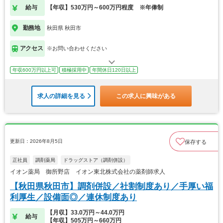
給与
【年収】530万円～600万円程度 ※年俸制
勤務地
秋田県 秋田市
アクセス
※お問い合わせください
年収600万円以上可
積極採用中
年間休日120日以上
求人の詳細を見る
この求人に興味がある
更新日：2026年8月5日
保存する
正社員
調剤薬局
ドラッグストア（調剤併設）
イオン薬局 御所野店 イオン東北株式会社の薬剤師求人
【秋田県秋田市】調剤併設／社割制度あり／手厚い福
利厚生／設備面◎／連休制度あり
【月収】33.0万円～44.0万円
給与
【年収】505万円～660万円