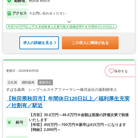
勤務地
秋田県 秋田市
アクセス
※お問い合わせください
年収700万円以上可
未経験者も応募可能
積極採用中
年間休日120日以上
求人の詳細を見る
この求人に興味がある
更新日：2026年8月5日
保存する
正社員
調剤薬局
募集停止
すばる薬局 シップヘルスケアファーマシー株式会社の薬剤師求人
【秋田県秋田市】年間休日120日以上／福利厚生充実
／社割有／駅近
【月収】30.0万円～46.0万円※金額は面接の評価次第で前後
いたします
給与
【年収】450万円～700万円※新卒は415万円～になります
【時給】2,000円～