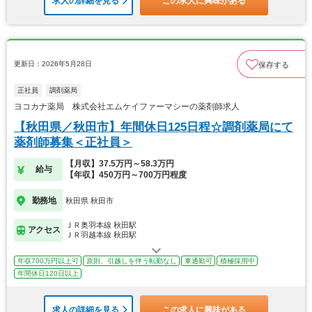
求人の詳細を見る
この求人に興味がある
更新日：2026年5月28日
保存する
正社員
調剤薬局
ヨコカナ薬局 株式会社エムケイファーマシーの薬剤師求人
【秋田県／秋田市】年間休日125日程☆調剤薬局にて
薬剤師募集＜正社員＞
【月収】37.5万円～58.3万円
給与
【年収】450万円～700万円程度
勤務地
秋田県 秋田市
ＪＲ奥羽本線 秋田駅
アクセス
ＪＲ羽越本線 秋田駅
年収700万円以上可
原則、引越しを伴う転勤なし
車通勤可
積極採用中
年間休日120日以上
求人の詳細を見る
この求人に興味がある