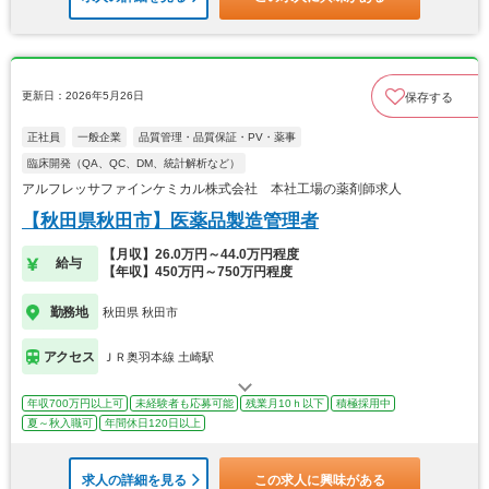
更新日：2026年5月26日
保存する
正社員
一般企業
品質管理・品質保証・PV・薬事
臨床開発（QA、QC、DM、統計解析など）
アルフレッサファインケミカル株式会社 本社工場の薬剤師求人
【秋田県秋田市】医薬品製造管理者
【月収】26.0万円～44.0万円程度
給与
【年収】450万円～750万円程度
勤務地
秋田県 秋田市
アクセス
ＪＲ奥羽本線 土崎駅
年収700万円以上可
未経験者も応募可能
残業月10ｈ以下
積極採用中
夏～秋入職可
年間休日120日以上
求人の詳細を見る
この求人に興味がある