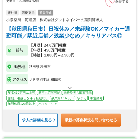
更新日：2025年4月2日
保存する
正社員
調剤薬局
募集停止
小泉薬局 河辺店 株式会社グッドネイバーの薬剤師求人
【秋田県秋田市】日祝休み／未経験OK／マイカー通
勤可能／駅近店舗／残業少なめ／キャリアパス◎
【月収】24.0万円程度
給与
【年収】450万円程度
【時給】1,800円～2,500円
勤務地
秋田県 秋田市
アクセス
ＪＲ奥羽本線 和田駅
年収450万円以上可
新卒も応募可能
未経験者も応募可能
原則、引越しを伴う転勤なし
残業月10ｈ以下
駅チカ
車通勤可
年間休日120日以上
ハイキャリア
求人の詳細を見る
最新の募集状況を問い合わせる