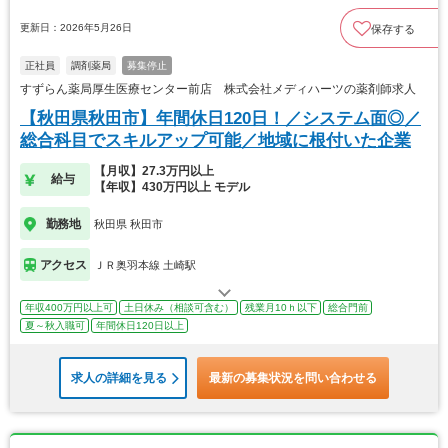
更新日：2026年5月26日
保存する
正社員
調剤薬局
募集停止
すずらん薬局厚生医療センター前店 株式会社メディハーツの薬剤師求人
【秋田県秋田市】年間休日120日！／システム面◎／
総合科目でスキルアップ可能／地域に根付いた企業
【月収】27.3万円以上
給与
【年収】430万円以上 モデル
勤務地
秋田県 秋田市
アクセス
ＪＲ奥羽本線 土崎駅
年収400万円以上可
土日休み（相談可含む）
残業月10ｈ以下
総合門前
夏～秋入職可
年間休日120日以上
求人の詳細を見る
最新の募集状況を問い合わせる