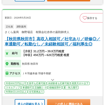
更新日：2026年5月26日
保存する
正社員
調剤薬局
さくら薬局 御野場店 有限会社赤井の薬剤師求人
【秋田県秋田市】高収入相談可／社宅あり／研修◎／
車通勤可／転勤なし／未経験相談可／福利厚生◎
【月収】31.2万円～39.9万円程度
給与
【年収】450万円～620万円程度 程度
勤務地
秋田県 秋田市
アクセス
ＪＲ羽越本線 羽後牛島駅
年収600万円以上可
新卒も応募可能
未経験者も応募可能
残業月10ｈ以下
スキルアップ
車通勤可
店舗数1～9
積極採用中
夏～秋入職可
年間休日120日以上
在宅業務あり
求人の詳細を見る
この求人に興味がある