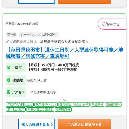
更新日：2026年5月26日
保存する
正社員
ドラッグストア（調剤併設）
メガ調剤薬局土崎店 紅屋商事株式会社の薬剤師求人
【秋田県秋田市】週休二日制／大型連休取得可能／地
域密着／研修充実／車通勤可
【月収】35.0万円～40.0万円程度
給与
【年収】450万円～650万円程度
勤務地
秋田県 秋田市
アクセス
ＪＲ奥羽本線 土崎駅
年収650万円以上可
残業月10ｈ以下
住宅補助（手当）あり
車通勤可
積極採用中
夏～秋入職可
年間休日120日以上
管理職候補
求人の詳細を見る
この求人に興味がある