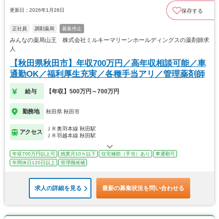
更新日：2026年1月28日
保存する
正社員
調剤薬局
募集停止
みんなの薬局山王 株式会社ミルキーマリーンホールディングスの薬剤師求
人
【秋田県秋田市】年収700万円／高年収相談可能／車
通勤OK／福利厚生充実／各種手当アリ／管理薬剤師
給与
【年収】500万円～700万円
勤務地
秋田県 秋田市
ＪＲ奥羽本線 秋田駅
アクセス
ＪＲ羽越本線 秋田駅
年収700万円以上可
残業月10ｈ以下
住宅補助（手当）あり
車通勤可
年間休日120日以上
管理職候補
求人の詳細を見る
最新の募集状況を問い合わせる