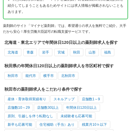
紹介してしまうこともあるためサイトには求人情報が掲載されないことも
あります。
薬剤師のサイト「マイナビ薬剤師」では、希望通りの求人を無料でご紹介。大手
だから安心！厚生労働大臣認可の転職支援サービスです。
北海道・東北エリアで年間休日120日以上の薬剤師求人を探す
北海道
青森
岩手
宮城
秋田
山形
福島
秋田県の年間休日120日以上の薬剤師求人を市区町村で探す
秋田市
能代市
横手市
北秋田市
秋田市の薬剤師求人をこだわり条件で探す
産休・育休取得実績有り
スキルアップ
店舗数1～9
店舗数10～29
店舗数30以上
年間休日120日以上
原則、引越しを伴う転勤なし
未経験者も応募可能
新卒も応募可能
住宅補助（手当）あり
残業月10ｈ以下