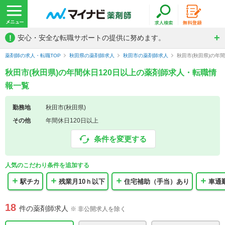
!
安心・安全な転職サポートの提供に努めます。
薬剤師の求人・転職TOP
秋田県の薬剤師求人
秋田市の薬剤師求人
秋田市(秋田県)の年
秋田市(秋田県)の年間休日120日以上の薬剤師求人・転職情
報一覧
勤務地
秋田市(秋田県)
その他
年間休日120日以上
条件を変更する
人気のこだわり条件を追加する
駅チカ
残業月10ｈ以下
住宅補助（手当）あり
車通
18
件の薬剤師求人
※ 非公開求人を除く