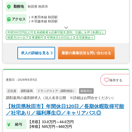
勤務地
秋田県 秋田市
ＪＲ奥羽本線 秋田駅
アクセス
ＪＲ羽越本線 秋田駅
年収500万円以上可
未経験者も応募可能
原則、引越しを伴う転勤なし
残業月10ｈ以下
車通勤可
年間休日120日以上
在宅業務あり
求人の詳細を見る
最新の募集状況を問い合わせる
更新日：2026年8月5日
保存する
正社員
調剤薬局
ドラッグストア（調剤併設）
募集停止
調剤薬局の薬剤師求人（法人名非公開 ※詳細はお問合せください）
【秋田県秋田市】年間休日120日／長期休暇取得可能
／社宅あり／福利厚生◎／キャリアパス◎
【月収】33.0万円～44.0万円
給与
【年収】505万円～660万円