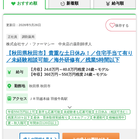
おすすめ順
新着順
給与順
更新日：2026年5月26日
保存する
正社員
調剤薬局
株式会社サノ・ファーマシー 中央店の薬剤師求人
【秋田県秋田市】貴重な土日休み！／住宅手当て有り
／未経験相談可能／海外研修有／残業5時間以下
【月収】24.0万円～40.0万円程度 24歳～モデル
給与
【年収】360万円～550万円程度 24歳～モデル
勤務地
秋田県 秋田市
アクセス
ＪＲ羽越本線 羽後牛島駅
年収550万円以上可
新卒も応募可能
未経験者も応募可能
土日休み（相談可含む）
残業月10ｈ以下
産休・育休取得実績有り
スキルアップ
車通勤可
積極採用中
夏～秋入職可
年間休日120日以上