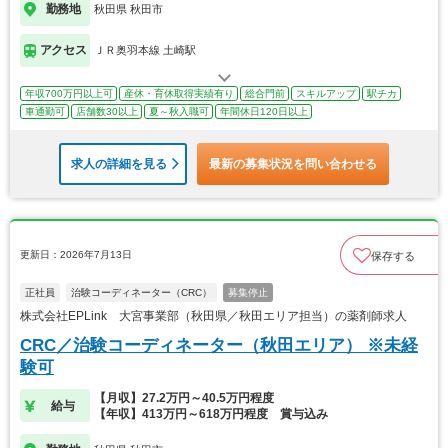
勤務地
秋田県 秋田市
アクセス
ＪＲ奥羽本線 土崎駅
年収700万円以上可
産休・育休取得実績有り
総合門前
スキルアップ
駅チカ
車通勤可
店舗数30以上
夏～秋入職可
年間休日120日以上
求人の詳細を見る
最新の募集状況を問い合わせる
更新日：2026年7月13日
保存する
正社員
治験コーディネーター（CRC）
募集停止
株式会社EPLink 大宮事業部（秋田県／秋田エリア担当）の薬剤師求人
CRC／治験コーディネーター（秋田エリア） ※未経
験可
【月収】27.2万円～40.5万円程度
給与
【年収】413万円～618万円程度 賞与込み