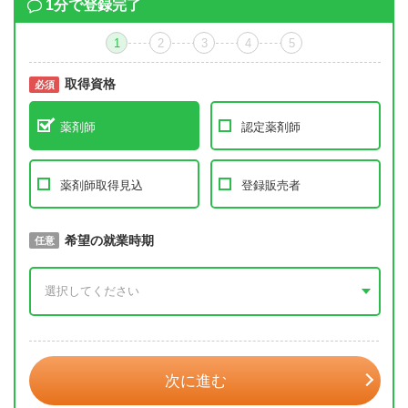
1分で登録完了
1
2
3
4
5
取得資格
必須
必須
薬剤師
認定薬剤師
薬剤師取得見込
登録販売者
取得予定年
希望の就業時期
必須
任意
年 3月
次に進む