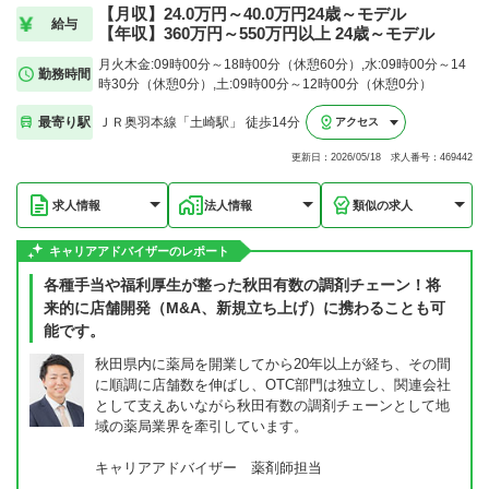
【月収】24.0万円～40.0万円24歳～モデル
給与
【年収】360万円～550万円以上 24歳～モデル
月火木金:09時00分～18時00分（休憩60分）,水:09時00分～14
勤務時間
時30分（休憩0分）,土:09時00分～12時00分（休憩0分）
最寄り駅
ＪＲ奥羽本線「土崎駅」 徒歩14分
アクセス
更新日：2026/05/18 求人番号：469442
求人情報
法人情報
類似の求人
キャリアアドバイザーのレポート
各種手当や福利厚生が整った秋田有数の調剤チェーン！将
来的に店舗開発（M&A、新規立ち上げ）に携わることも可
能です。
秋田県内に薬局を開業してから20年以上が経ち、その間
に順調に店舗数を伸ばし、OTC部門は独立し、関連会社
として支えあいながら秋田有数の調剤チェーンとして地
域の薬局業界を牽引しています。
キャリアアドバイザー 薬剤師担当