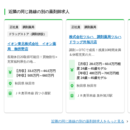
近隣の同じ路線の別の薬剤師求人
正社員
調剤薬局
正社員
調剤薬局
ドラッグストア（調剤併設）
株式会社ツルハ 調剤薬局ツルハ
ドラッグ外旭川店
イオン東北株式会社 イオン薬
局 御所野店
調剤＋OTCで成長！残業10時間未満
＆休暇充実の大…
長期休日20取得可能日！買物割引×
充実福利厚生の地…
【月収】28.0万円～60.0万円程
度 24歳～45歳モデル
【月収】33.0万円～44.0万円
【年収】480万円～700万円程
【年収】505万円～660万円
度 24歳～45歳モデル
秋田県 秋田市
秋田県 秋田市
ＪＲ奥羽本線 四ツ小屋駅
ＪＲ奥羽本線 泉外旭川駅
近隣の同じ路線の別の薬剤師求人をもっと見る