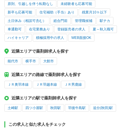
原則、引越しを伴う転勤なし
未経験者も応募可能
新卒も応募可能
住宅補助（手当）あり
残業月10ｈ以下
土日休み（相談可含む）
総合門前
管理職候補
駅チカ
車通勤可
在宅業務あり
登録販売者の求人
夏～秋入職可
ハイキャリア
積極採用中の求人
WEB面接OK
近隣エリアで薬剤師求人を探す
能代市
横手市
大館市
近隣エリアの路線で薬剤師求人を探す
ＪＲ奥羽本線
ＪＲ羽越本線
ＪＲ男鹿線
近隣エリアの駅で薬剤師求人を探す
土崎駅
四ツ小屋駅
秋田駅
羽後牛島駅
追分(秋田)駅
この求人と似た求人をチェック