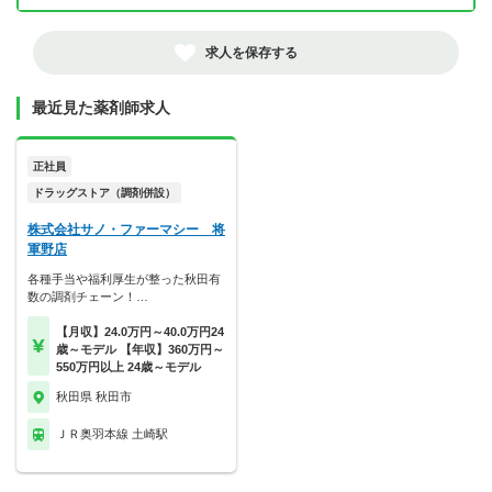
求人を保存する
最近見た薬剤師求人
正社員
ドラッグストア（調剤併設）
株式会社サノ・ファーマシー 将
軍野店
各種手当や福利厚生が整った秋田有
数の調剤チェーン！…
【月収】24.0万円～40.0万円24
歳～モデル 【年収】360万円～
550万円以上 24歳～モデル
秋田県 秋田市
ＪＲ奥羽本線 土崎駅