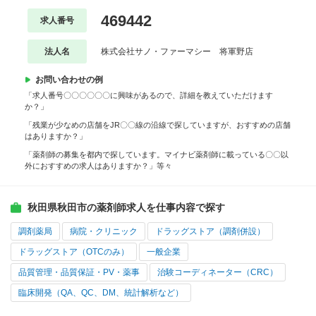
469442
求人番号
法人名
株式会社サノ・ファーマシー 将軍野店
お問い合わせの例
「求人番号〇〇〇〇〇〇に興味があるので、詳細を教えていただけます
か？」
「残業が少なめの店舗をJR〇〇線の沿線で探していますが、おすすめの店舗
はありますか？」
「薬剤師の募集を都内で探しています。マイナビ薬剤師に載っている〇〇以
外におすすめの求人はありますか？」等々
秋田県秋田市の薬剤師求人を仕事内容で探す
調剤薬局
病院・クリニック
ドラッグストア（調剤併設）
ドラッグストア（OTCのみ）
一般企業
品質管理・品質保証・PV・薬事
治験コーディネーター（CRC）
臨床開発（QA、QC、DM、統計解析など）