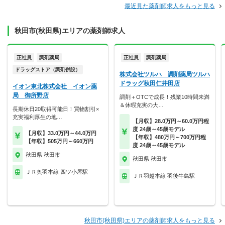
最近見た薬剤師求人をもっと見る
秋田市(秋田県)エリアの薬剤師求人
正社員
調剤薬局
正社員
調剤薬局
ドラッグストア（調剤併設）
株式会社ツルハ 調剤薬局ツルハ
ドラッグ秋田仁井田店
イオン東北株式会社 イオン薬
局 御所野店
調剤＋OTCで成長！残業10時間未満
＆休暇充実の大…
長期休日20取得可能日！買物割引×
充実福利厚生の地…
【月収】28.0万円～60.0万円程
度 24歳～45歳モデル
【月収】33.0万円～44.0万円
【年収】480万円～700万円程
【年収】505万円～660万円
度 24歳～45歳モデル
秋田県 秋田市
秋田県 秋田市
ＪＲ奥羽本線 四ツ小屋駅
ＪＲ羽越本線 羽後牛島駅
秋田市(秋田県)エリアの薬剤師求人をもっと見る